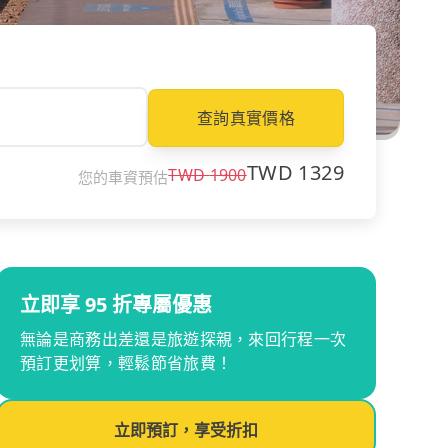
查詢真實價格
TWD
1329
TWD
1900
您的車資預估
立即享 95 折專屬優惠
無論是商務出差還是旅遊探親，來回行程一次
預訂更划算，輕鬆節省旅費！
立即預訂，享受折扣