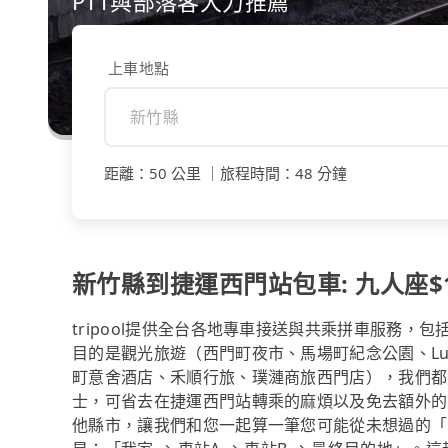
PTT與部落客大力推薦
上車地點
距離
：
50 公里
｜
旅程時間
：
48 分鐘
新竹縣到捷運西門站包車: 九人座$1
tripool提供全台各地專車接送與共乘拼車服務
目的是觀光旅遊（西門町夜市、馬場町紀念公園、Lung
町意舍酒店、禾順行旅、璞漣商旅西門店），我們都
士，可省去在捷運西門站轉乘的麻煩以及免去額外的
他縣市，讓我們和您一起算一筆您可能從未想過的「