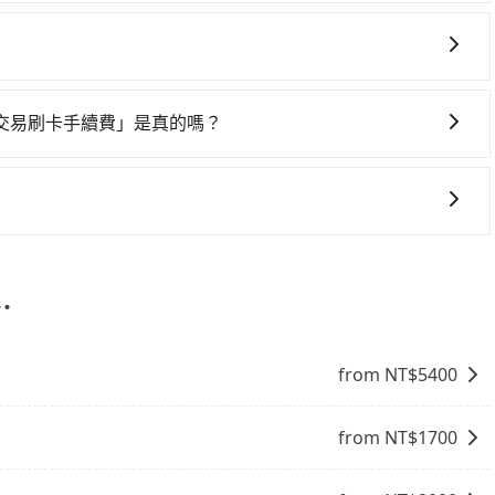
l也保證派車。在出發前一天晚上八點時，會透過電子郵件與簡訊
還是有其區域的限制，實際可停靠的地點與你的上下車地點仍
約定好的時間與上車地點沒有看到司機，可主動電話聯繫，可
常不便。
但如果遇到車輛故障或者前一趟車嚴重耽誤，tripool會盡
一些不同之處： 計時包車：計時包車是按照用車時間來計費，
定一定時間的包車服務。這種服務適用於需要在城市內多個地
交易刷卡手續費」是真的嗎？
。 點到點包車：點到點包車是按照里程和目的地來計費，客戶
取「海外交易手續費」的，請放心使用！
和里程來計算費用。這種服務通常適用於單程或從一個城市到另
，提供最新的「先享受後付款」消費金融服務。只需提供手機號
的14天內前往便利商店或ATM繳費即可。
⋯
from NT$
5400
from NT$
1700