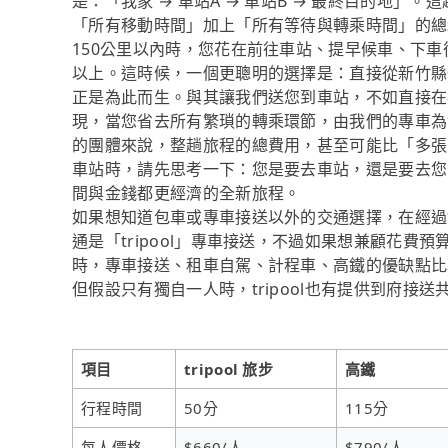
是：「我家 → 車站A → 車站B → 最終目的地
「所有移動時間」加上「所有等待與轉乘時間」的總
150公里以內時，您花在前往車站、提早候車、下
以上。這時候，一個更聰明的選擇是：直接從新竹縣一
正是為此而生。與其讓我們送您到車站，不如直接在
現，當您省去所有繁瑣的轉乘環節，由我們的專車為
的團體來說，整趟旅程的總費用，甚至可能比「多張
車站時，請先思考一下：您是要去車站，還是要去您的
間與金錢都更經濟的全新旅程。
如果想知道包車或專車接送以外的交通選擇，在經過
通是「tripool」專車接送，不過如果想兼顧花費預
時，專車接送、租車自駕、計程車、高鐵的優缺點比
但假設只有獨自一人時，tripool也有提供到府接
項目
tripool 旅步
高鐵
行程時間
50分
115分
每人價格
$660/人
$790/人