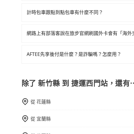
只要完成預約並付款完成，訂單就成立，tripoo
最後，雖然路邊隨租隨還看似方便，但實際使用時
提供司機的姓名、電話、車牌、車型等資訊，如在
計時包車跟點到點包車有什麼不同？
有段距離，在遇到下雨天或者載行李時，就顯得非
能原本約定的地點不適合暫停而改停靠在附近的位置。
計時包車和點到點包車都是包車服務的形式，但有
快改派以減少乘客等待的時間。
通常以每小時為單位，客戶可以根據自己的需要預
網路上有部落客說在旅步官網刷國外卡會有「海外
點間來回穿梭的客戶，例如市區觀光、商務差旅等
當然不是真的！目前在旅步的官網刷卡是不會被收
可以預先告知出發地點A到目的地B，會根據路線
一個城市的長途包車。
AFTEE先享後付是什麼？是詐騙嗎？怎麼用？
AFTEE是日本市佔率最高的BNPL金流營運公司
碼即可完成即時的信用審查，費用還可於訂單成立後
除了 新竹縣 到 捷運西門站，還有
從
花蓮縣
從
宜蘭縣