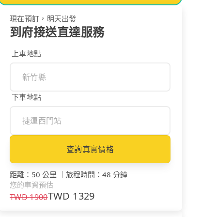
現在預訂，明天出發
到府接送直達服務
上車地點
下車地點
查詢真實價格
距離
：
50 公里
｜
旅程時間
：
48 分鐘
您的車資預估
TWD
1329
TWD
1900