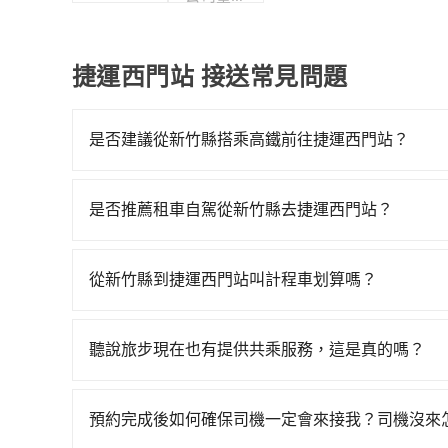
分公司
捷運西門站 接送常見問題
是否建議從新竹縣搭乘高鐵前往捷運西門站？
若要從新竹縣搭高鐵前往捷運西門站，高鐵較貴、費
直到23:27，新竹-台北一天最多有63班次高鐵
是否推薦租車自駕從新竹縣去捷運西門站？
程車花費約800元、車程約35分鐘。抵達高鐵站
如果你有台灣駕照且對自己駕駛技術有信心，且在
31~36分鐘（平均34分）的高鐵從新竹站前往台
天就要來回，那在新竹路邊可隨租隨借的iRent應該
的計程車，搭上小黃後約花20分鐘、車費200元後
從新竹縣到捷運西門站叫計程車划算嗎？
$115~205承租小轎車，每公里再額外加收$3.
間共1小時53分鐘，假設2位同行，高鐵加轉乘之
如選擇小黃直達，在新竹可以透過app叫車的有55688台
$850~1,300（金額差異來自於平假日、車款差
700多輛，計程車的密度為雙北的1.3%，換句話
算，價格約為1,320~1,600元間，若改選tri
40元路邊停車費用預估進去，但額外的汽車保險與可
tripool並到府專車接送，則每人平均花費約66
聽說旅步現在也有提供共乘服務，這是真的嗎？
車，那要注意新竹縣僅有合法計程車約730輛，計程
型，如Toyota Yaris、Prius C、Vios
外負擔130元車資，而且更會額外浪費65分鐘在轉乘
是的！除了原有的專車接送外，旅步在2024年更
北或新北的80倍之多。雖然新竹縣到捷運西門站
九人座可供選擇，而且無人租車最令人詬病的就是
乘車，也可參考tripool的拼車共乘服務，最多可
到府接送，機場、通勤共乘、大型活動接送都適合
程車的費用就貴了，改預約一輛tripool的九人座廂
車門仍未被修理，每一次租車都好像在開樂透一樣
預約完成後如何確保司機一定會來接我？司機沒來
遲尚未歸還，又或者要還車時卻偏偏找不到停車位