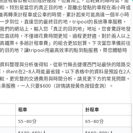
」。這趟旅程看似被切割成好幾段，但實際上，您耗費的總時間，是
和。特別是當您的真正目的地，距離出發點的車程在兩小時或
車後再轉乘計程車或公車的時間，累計起來可能高達一個半小時
步到位，直達您的最終目的地。tripool的長途專車服務，
我們的網站上，輸入您「真正的目的地」地址。您會驚訝地發
您直送時，不僅總花費時間更短、過程更舒適，對於兩人以上
高鐵票＋多趟計程車費」的組合更加划算。下次當您準備前往
目的地？讓tripool用最高效率的點到點服務，帶您體驗時
資料整理與分析後得知，從新竹縣去捷運西門站最快的陸路交
算，iRent在2~8人時能最省錢。以下表格中的資料是預設在2人
較，更完整的交通費用與時間分析，請見更下方的常見問題。
送共乘服務，一人只要$600（詳情請按黃色按鈕查詢）。
租車
計程車
55~80分
65~80分
$430~650/人
$660~800/人