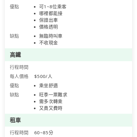
優點
可1~8位乘客
哪裡都能接
保證出車
價格透明
缺點
無臨時叫車
不收現金
高鐵
行程時間
每人價格
$500/人
優點
乘坐舒適
缺點
旺季一票難求
需多次轉乘
又貴又費時
租車
行程時間
60~85分