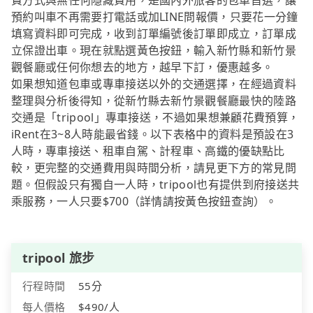
費方式與無任何隱藏費用，是國內外旅客的包車首選，讓
預約叫車不再需要打電話或加LINE問報價，只要花一分鐘
填寫資料即可完成，收到訂單編號後訂單即成立，訂單成
立保證出車。現在就點選黃色按鈕，輸入新竹縣和新竹景
觀餐廳或任何你想去的地方，越早下訂，優惠越多。
如果想知道包車或專車接送以外的交通選擇，在經過資料
整理與分析後得知，從新竹縣去新竹景觀餐廳最快的陸路
交通是「tripool」專車接送，不過如果想兼顧花費預算，
iRent在3~8人時能最省錢。以下表格中的資料是預設在3
人時，專車接送、租車自駕、計程車、高鐵的優缺點比
較，更完整的交通費用與時間分析，請見更下方的常見問
題。但假設只有獨自一人時，tripool也有提供到府接送共
乘服務，一人只要$700（詳情請按黃色按鈕查詢）。
tripool 旅步
行程時間
55分
每人價格
$490/人