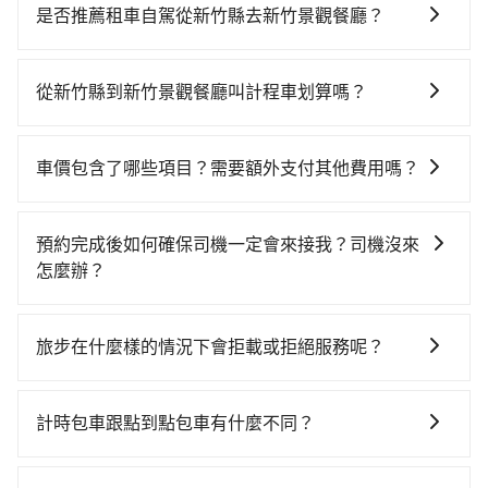
貴、費時、轉車麻煩，且難叫計程車前往高鐵站！新竹-
是否推薦租車自駕從新竹縣去新竹景觀餐廳？
桃園雖然一天最多時有63班車次，從最早06:36到
如果你有台灣駕照且對自己駕駛技術有信心，且在車上
23:27，過了末班車到清晨的時段，還是要找其他交通方
時不需要閉目養神（因為要自己開車），最重要的是你
案。假設從新竹縣峨眉鄉前往最靠近的新竹高鐵站，叫
從新竹縣到新竹景觀餐廳叫計程車划算嗎？
當天就要來回，那在新竹路邊可隨租隨借的iRent應該是
一輛計程車花費約700元、車程約40分鐘。抵達高鐵站
如選擇小黃直達，在新竹可以透過app叫車的有55688台
你最便宜選擇。註冊完iRent的app後，可以每小時
後，步行進站、現場購票並於月台排隊的時間約15分
灣大車隊、Uber、Line Taxi、Yoxi等。依照里程跳錶計
$115~205承租小轎車，每公里再額外加收$3.2，從新竹
鐘，再乘坐10~12分鐘（平均11分）的高鐵從新竹站前
車價包含了哪些項目？需要額外支付其他費用嗎？
算，價格約為1,795~2,200元間，但如改預約tripool可
縣（峨眉鄉）到新竹景觀餐廳的花費預估為
往桃園高鐵站，每人票價130元，再用5分鐘出站、等待
官網上顯示的車價已經包含了租車、司機、高速公路過
省高達$700。但如果你無法提前預約，或偏好臨時叫
$1,000~1,500（金額差異來自於平假日、車款差異、抵
車站前排班的計程車，搭上小黃後約花20分鐘、車費
路費、油資、保險、小費，司機的餐費與住宿費不需要
車，那要注意新竹縣僅有合法計程車約730輛，計程車密
達目的地後多久原路返回），雖已將eTag和可能的每小
預約完成後如何確保司機一定會來接我？司機沒來
400元後，抵達新竹景觀餐廳 (桃園市大園區) 的目的
乘客負擔，沒有其他巧令名目的隱藏費用，網站上看到
度為雙北的1.3%，也就是說要臨時叫到小黃的難度是台
時40元路邊停車費用預估進去，但額外的汽車保險與可
怎麼辦？
地。全程加上轉車時間共1小時31分鐘，假設3位同行，
的價格皆為真實價格。
北或新北的80倍之多。綜合以上，無論在價格或服務品
能的罰單都需自付。再者，和運的iRent只提供最基本的
高鐵加轉乘之平均每人花費為500元。不過新竹縣領有合
只要完成預約並付款完成，訂單就成立，tripool也保證
質上，tripool都是你從新竹縣到新竹景觀餐廳的最佳選
車型，如Toyota Yaris、Prius C、Vios這類乘坐體驗較
法執照的計程車僅有700多輛，計程車的密度為雙北的
派車。在出發前一天晚上八點時，會透過電子郵件與簡
擇。
旅步在什麼樣的情況下會拒載或拒絕服務呢？
差的車款，如果人數超過四位，更是沒有較大的七人座
1.3%，換句話說，臨時要叫小黃的難度是雙北大城市的
訊提供司機的姓名、電話、車牌、車型等資訊，如在約
或九人座可供選擇，而且無人租車最令人詬病的就是車
80倍。但如果全程使用tripool並到府專車接送，則每人
當您使用 tripool 旅步乘車日期當天，若發生以下 3 項
定好的時間與上車地點沒有看到司機，可主動電話聯
況，打開車門才發現仍有上一組乘客遺留的垃圾或者撞
平均花費約490元，費時55分鐘。選擇搭乘高鐵而不預
原因，司機有權拒絕服務： 1) 當日搭車人數或行李超過
繫，可能原本約定的地點不適合暫停而改停靠在附近的
計時包車跟點到點包車有什麼不同？
凹的車門仍未被修理，每一次租車都好像在開樂透一
約包車，不僅每人至少額外負擔10元車資，而且更會額
訂購時填寫的數量。請務必確實填寫當日實際攜帶的行
位置。但如果遇到車輛故障或者前一趟車嚴重耽誤，
樣。另外，偶爾也會遇到明明已經預約了時間但上一位
外浪費36分鐘在轉乘與等車上，現在還不馬上來預約
計時包車和點到點包車都是包車服務的形式，但有一些
李及乘坐的總人數，包含成人及兒童／嬰幼兒。 2) 孩童
tripool會盡快改派以減少乘客等待的時間。
用戶卻遲遲尚未歸還，又或者要還車時卻偏偏找不到停
tripool！如果你僅有兩位乘車，也可參考tripool的拼車