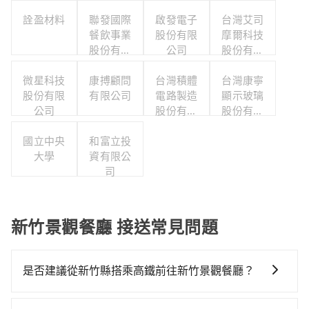
詮盈材料
聯發國際
啟發電子
台灣艾司
餐飲事業
股份有限
摩爾科技
股份有限
公司
股份有限
公司
公司
微星科技
康搏顧問
台灣積體
台灣康寧
股份有限
有限公司
電路製造
顯示玻璃
公司
股份有限
股份有限
公司
公司
國立中央
和富立投
大學
資有限公
司
新竹景觀餐廳 接送常見問題
是否建議從新竹縣搭乘高鐵前往新竹景觀餐廳？
從新竹搭高鐵去新竹景觀餐廳絕非最佳選擇，高鐵較