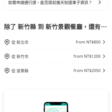
不同之處： 計時包車：計時包車是按照用車時間來計
同行，卻無自備或加購兒童座椅。提醒您，為了保護孩
如需申請通行證，能否提前幾天知道車子資訊？
車位，對於急著用車或者要載其他乘客的人來說就有不
共乘服務，最多可再節省50%的交通費用。
費，通常以每小時為單位，客戶可以根據自己的需要預
童的安全，依道路交通安全規則規定，四歲以下的孩童
小的風險。最後，雖然路邊隨租隨還看似方便，但實際
為了讓旅步貴賓能夠享有更多取消訂單的彈性，我們提
定一定時間的包車服務。這種服務適用於需要在城市內
必須乘坐兒童座椅。 3) 搭乘寵物友善專車卻沒有裝籠。
使用時還是有其區域的限制，實際可停靠的地點與你的
供用車前一天凌晨六點前取消訂單的服務。所以我們會
多個地點間來回穿梭的客戶，例如市區觀光、商務差旅
避免影響行車安全，請您務將寵物置入提籠或提袋內。
上下車地點仍有段距離，在遇到下雨天或者載行李時，
在用車前一天才開始安排車輛，並於用車前一天晚上8點
除了 新竹縣 到 新竹景觀餐廳，還有⋯
等。 點到點包車：點到點包車是按照里程和目的地來計
就顯得非常不便。
提供服務司機和車輛資訊。如果您有特殊的用車需求，
費，客戶可以預先告知出發地點A到目的地B，會根據路
可事先將您的需求寄至旅步的客服信箱：
線和里程來計算費用。這種服務通常適用於單程或從一
from NT$
800
從
新北市
booking@tripool.app，將有專人協助回覆確認是否能
個城市到另一個城市的長途包車。
協助安排。」
from NT$
1200
從
新竹市
from NT$
2050
從
苗栗縣