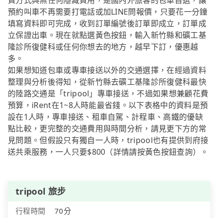
費方式與無任何隱藏費用，是國內外旅客的包車首選，讓
預約叫車不再需要打電話或加LINE問報價，只要花一分鐘
填寫資料即可完成，收到訂單編號後訂單即成立，訂單成
立保證出車。現在就點選黃色按鈕，輸入新竹縣和礦工基
隆診所復健科或任何你想去的地方，越早下訂，優惠越
多。
如果想知道包車或專車接送以外的交通選擇，在經過資料
整理與分析後得知，從新竹縣去礦工基隆診所復健科最快
的陸路交通是「tripool」專車接送，不過如果想兼顧花費
預算，iRent在1~8人時能最省錢。以下表格中的資料是預
設在1人時，專車接送、租車自駕、計程車、高鐵的優缺
點比較，更完整的交通費用與時間分析，請見更下方的常
見問題。但假設只有獨自一人時，tripool也有提供到府接
送共乘服務，一人只要$800（詳情請按黃色按鈕查詢）。
tripool 旅步
行程時間
70分