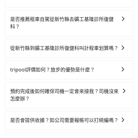
若要從新竹縣搭高鐵前往礦工基隆診所復健科，高鐵較
貴、費時、轉車麻煩，且難叫計程車前往高鐵站！從最
是否推薦租車自駕從新竹縣去礦工基隆診所復健
早06:36一直到23:12，新竹-南港一天最多有62班次高鐵
科？
可搭乘。假設從新竹縣關西鎮前往最靠近的新竹高鐵
如果你有台灣駕照且對自己駕駛技術有信心，且在車上
站，叫一輛計程車花費約800元、車程約35分鐘。抵達
時不需要閉目養神（因為要自己開車），最重要的是你
高鐵站後，步行進站、現場購票並於月台排隊的時間約
從新竹縣到礦工基隆診所復健科叫計程車划算嗎？
當天就要來回，那在新竹路邊可隨租隨借的iRent應該是
15分鐘，再乘坐42~48分鐘（平均45分）的高鐵從新竹
如選擇小黃直達，在新竹可以透過app叫車的有55688台
你最便宜選擇。註冊完iRent的app後，可以每小時
站前往南港高鐵站，每人票價330元，再用10分鐘出
灣大車隊、Uber、Line Taxi、Yoxi等。依照里程跳錶計
$115~205承租小轎車，每公里再額外加收$3.2，從新竹
站、等待車站前排班的計程車，搭上小黃後約花35分
tripool評價如何？旅步的優勢是什麼？
算，價格約為2,295~2,800元間，但如改預約tripool可
縣（關西鎮）到礦工基隆診所復健科的花費預估為
鐘、車費600元後，抵達礦工基隆診所復健科 (基隆市中
根據google的評價，tripool的服務品質整體上是非常穩
省高達$1,100。但如果你無法提前預約，或偏好臨時叫
$1,300~1,850（金額差異來自於平假日、車款差異、抵
正區) 的目的地。全程加上轉車時間共2小時14分鐘，假
定及可靠的，大多數的使用者都給予了高分評價。此
車，那要注意新竹縣僅有合法計程車約730輛，計程車密
達目的地後多久原路返回），雖已將eTag和可能的每小
預約完成後如何確保司機一定會來接我？司機沒來
設一人獨行，交通費總計1,730元。不過新竹縣領有合法
外，tripool司機專業的駕駛和親切服務態度也獲得了許
度為雙北的1.3%，也就是說要臨時叫到小黃的難度是台
時40元路邊停車費用預估進去，但額外的汽車保險與可
怎麼辦？
執照的計程車僅有700多輛，計程車的密度為雙北的
多好評，價格透明無隱藏費用、相比其他業者提供的用
北或新北的80倍之多。綜合以上，無論在價格或服務品
能的罰單都需自付。再者，和運的iRent只提供最基本的
1.3%，換句話說，臨時要叫小黃的難度是雙北大城市的
只要完成預約並付款完成，訂單就成立，tripool也保證
車前一日凌晨6點前取消均可無條件全額退費的承諾，讓
質上，tripool都是你從新竹縣到礦工基隆診所復健科的
車型，如Toyota Yaris、Prius C、Vios這類乘坐體驗較
80倍。但如果全程使用tripool並到府專車接送，則僅需
派車。在出發前一天晚上八點時，會透過電子郵件與簡
您的旅程能更有彈性及保障。
最佳選擇。
是否會提供收據？如公司需要報帳可以打統編嗎？
差的車款，如果人數超過四位，更是沒有較大的七人座
花費約1,710元，費時1小時9分鐘。選擇搭乘高鐵而不預
訊提供司機的姓名、電話、車牌、車型等資訊，如在約
或九人座可供選擇，而且無人租車最令人詬病的就是車
約包車，不僅至少額外負擔20元車資，而且更會額外浪
在乘車結束後一週內，tripool都會透過第三方系統寄出
定好的時間與上車地點沒有看到司機，可主動電話聯
況，打開車門才發現仍有上一組乘客遺留的垃圾或者撞
費65分鐘在轉乘與等車上，現在還不馬上來預約