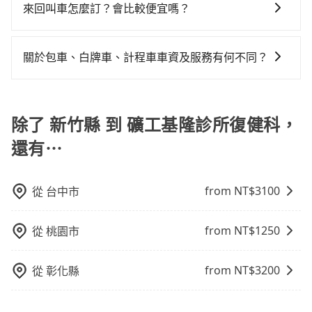
旅行業代收轉付電子收據，如果公司需要報公帳，在預
繫，可能原本約定的地點不適合暫停而改停靠在附近的
來回叫車怎麼訂？會比較便宜嗎？
凹的車門仍未被修理，每一次租車都好像在開樂透一
tripool！
約付款前可以輸入公司的抬頭與統編，可向國稅局報
位置。但如果遇到車輛故障或者前一趟車嚴重耽誤，
樣。另外，偶爾也會遇到明明已經預約了時間但上一位
為了乘客未來可能的訂單修改或取消，每筆訂單只含一
帳，且免加收5%稅金。在收到後，可自行列印留存或報
tripool會盡快改派以減少乘客等待的時間。
用戶卻遲遲尚未歸還，又或者要還車時卻偏偏找不到停
趟車的資訊，所以如果需要來回叫車，請分兩筆訂單預
帳，完全符合台灣的法律規範。
關於包車、白牌車、計程車車資及服務有何不同？
車位，對於急著用車或者要載其他乘客的人來說就有不
定。至於價格已經市場最優惠，並無特別針對來回車趟
小的風險。最後，雖然路邊隨租隨還看似方便，但實際
包車、白牌車、計程車三種交通方式的價格及服務說
做額外折扣，但如果手上有優惠代碼，歡迎直接使用，
使用時還是有其區域的限制，實際可停靠的地點與你的
明： 包車：可以依照個人行程需要靈活安排時間，價格
不限單程或來回。
上下車地點仍有段距離，在遇到下雨天或者載行李時，
依平台預定時價格而定，通常愈長程價格CP值愈高。 計
除了 新竹縣 到 礦工基隆診所復健科，
就顯得非常不便。
程車：可24小時隨叫隨到，價格依跳錶而定，如有塞車
還有⋯
也會計算延遲費用，最終價格通常要下車時才知。價格
比包車貴。 白牌車：通常價格較包車便宜，但司機素
質、品質不一，如行程有問題，事後無法提供客服申訴
from NT$
3100
從
台中市
處理。
from NT$
1250
從
桃園市
from NT$
3200
從
彰化縣