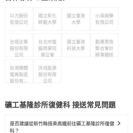
以力股份
國立彰化
國立臺灣
小吳娛樂
有限公司
師範大學
大學
有限公司
台境企業
台北市電
國立臺灣
勤業眾信
股份有限
腦商業同
科技大學
聯合會計
公司
業公會
師事務所
台灣積體
沃旭能源
電路製造
股份有限
股份有限
公司
公司
礦工基隆診所復健科 接送常見問題
是否建議從新竹縣搭乘高鐵前往礦工基隆診所復健
科？