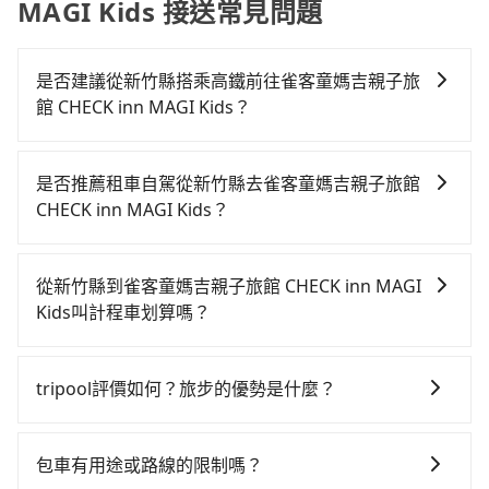
MAGI Kids 接送常見問題
是否建議從新竹縣搭乘高鐵前往雀客童媽吉親子旅
館 CHECK inn MAGI Kids？
若要從新竹縣搭高鐵前往雀客童媽吉親子旅館 CHECK
inn MAGI Kids，高鐵較貴、費時、轉車麻煩，且難叫計
是否推薦租車自駕從新竹縣去雀客童媽吉親子旅館
程車前往高鐵站！從最早06:36一直到23:12，新竹-南港
CHECK inn MAGI Kids？
一天最多有62班次高鐵可搭乘。假設從新竹縣關西鎮前
如果你有台灣駕照且對自己駕駛技術有信心，且在車上
往最靠近的新竹高鐵站，叫一輛計程車花費約800元、車
時不需要閉目養神（因為要自己開車），最重要的是你
程約35分鐘。抵達高鐵站後，步行進站、現場購票並於
從新竹縣到雀客童媽吉親子旅館 CHECK inn MAGI
當天就要來回，那在新竹路邊可隨租隨借的iRent應該是
月台排隊的時間約15分鐘，再乘坐42~48分鐘（平均45
Kids叫計程車划算嗎？
你最便宜選擇。註冊完iRent的app後，可以每小時
分）的高鐵從新竹站前往南港高鐵站，每人票價330元，
如選擇小黃直達，在新竹可以透過app叫車的有55688台
$115~205承租小轎車，每公里再額外加收$3.2，從新竹
再用10分鐘出站、等待車站前排班的計程車，搭上小黃
灣大車隊、Uber、Line Taxi、Yoxi等。依照里程跳錶計
縣（關西鎮）到雀客童媽吉親子旅館 CHECK inn MAGI
後約花70分鐘、車費1,800元後，抵達雀客童媽吉親子旅
tripool評價如何？旅步的優勢是什麼？
算，價格約為2,845~3,400元間，但如改預約tripool可
Kids的花費預估為$1,650~2,200（金額差異來自於平假
館 CHECK inn MAGI Kids (宜蘭縣羅東鎮) 的目的地。全
根據google的評價，tripool的服務品質整體上是非常穩
省高達$1,100。但如果你無法提前預約，或偏好臨時叫
日、車款差異、抵達目的地後多久原路返回），雖已將
程加上轉車時間共2小時51分鐘，假設一人獨行，交通費
定及可靠的，大多數的使用者都給予了高分評價。此
車，那要注意新竹縣僅有合法計程車約730輛，計程車密
eTag和可能的每小時40元路邊停車費用預估進去，但額
包車有用途或路線的限制嗎？
總計2,930元。不過新竹縣領有合法執照的計程車僅有
外，tripool司機專業的駕駛和親切服務態度也獲得了許