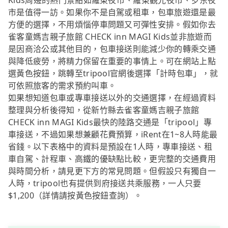
Kids周邊的熱門景點如羅東夜市、羅東觀光夜市、罗东夜
市是值得一訪。如果你不是自駕或租車，包車旅遊還是最
方便的選擇，不用煩惱停車問題又可彈性安排。假如你去
雀客童媽吉親子旅館 CHECK inn MAGI Kids並非旅遊而
是因商洽公或其他目的，包車接送則能減少你的轉乘交通
與降低疲勞，將精力保留在重要的事情上。可在網站上點
選黃色按鈕，跳轉至tripool官網後選擇「計時包車」，就
可依照旅客的需求預約叫車。
如果想知道包車或專車接送以外的交通選擇，在經過資料
整理與分析後得知，從新竹縣去雀客童媽吉親子旅館
CHECK inn MAGI Kids最快的陸路交通是「tripool」專
車接送，不過如果想兼顧花費預算，iRent在1~8人時能最
省錢。以下表格中的資料是預設在1人時，專車接送、租
車自駕、計程車、高鐵的優缺點比較，更完整的交通費用
與時間分析，請見更下方的常見問題。但假設只有獨自一
人時，tripool也有提供到府接送共乘服務，一人只要
$1,200（詳情請按黃色按鈕查詢）。