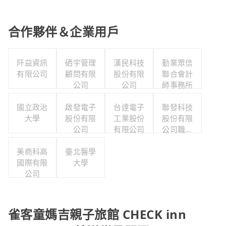
合作夥伴＆企業用戶
阡益資訊
硒宇管理
漢民科技
勤業眾信
有限公司
顧問有限
股份有限
聯合會計
公司
公司
師事務所
國立政治
啟發電子
台達電子
聯發科技
大學
股份有限
工業股份
股份有限
公司
有限公司
公司職工
福利委員
美商科高
臺北醫學
會
國際有限
大學
公司
雀客童媽吉親子旅館 CHECK inn