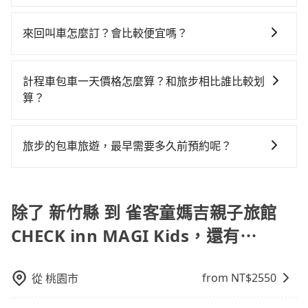
度為雙北的1.3%，也就是說要臨時叫到小黃的難度是台
外的汽車保險與可能的罰單都需自付。再者，和運的
700多輛，計程車的密度為雙北的1.3%，換句話說，臨
不管是從新竹縣前往雀客童媽吉親子旅館 CHECK inn
多好評，價格透明無隱藏費用、相比其他業者提供的用
北或新北的80倍之多。如果當天或隔天也要原路返回，
iRent只提供最基本的車型，如Toyota Yaris、Prius C、
時要叫小黃的難度是雙北大城市的80倍。但如果全程使
MAGI Kids或是全台灣任何地方，只要是長途交通且途
車前一日凌晨6點前取消均可無條件全額退費的承諾，讓
雀客童媽吉親子旅館 CHECK inn MAGI Kids所在的宜蘭
來回叫車怎麼訂？會比較便宜嗎？
Vios這類乘坐體驗較差的車款，如果人數超過四位，更
用tripool並到府專車接送，則僅需花費約2,350元，費
中遵守台灣法律，無論是清明掃墓、包車旅遊、參加喜
您的旅程能更有彈性及保障。
縣的計程車更難叫，，建議事先做好規劃。綜合以上，
是沒有較大的七人座或九人座可供選擇，而且無人租車
時1小時32分鐘。選擇搭乘高鐵而不預約包車，不僅至少
為了乘客未來可能的訂單修改或取消，每筆訂單只含一
宴/喪禮、就醫回診、登山露營、學生搬家、投票返鄉、
無論在價格或服務品質上，tripool都是你從新竹縣到雀
最令人詬病的就是車況，打開車門才發現仍有上一組乘
額外負擔580元車資，而且更會額外浪費79分鐘在轉乘
趟車的資訊，所以如果需要來回叫車，請分兩筆訂單預
商務出差、貴賓來訪、寵物檢疫、預約叫車、機場接
計程車包車一天價格怎麼算？和旅步相比誰比較划
客童媽吉親子旅館 CHECK inn MAGI Kids的最佳選擇。
客遺留的垃圾或者撞凹的車門仍未被修理，每一次租車
與等車上，現在還不馬上來預約tripool！
定。至於價格已經市場最優惠，並無特別針對來回車趟
送、定期洗腎、包月上下班，或者任何跨縣市接送的需
算？
都好像在開樂透一樣。另外，偶爾也會遇到明明已經預
做額外折扣，但如果手上有優惠代碼，歡迎直接使用，
求，tripool都能滿足你。乘車前一天下午五點以前完成
約了時間但上一位用戶卻遲遲尚未歸還，又或者要還車
計程車包車的價格通常根據時間或距離計算，包車的價
不限單程或來回。
預約，隔天保證出車。如需公司報帳打統編，在結帳時
時卻偏偏找不到停車位，對於急著用車或者要載其他乘
格通常是根據時間或距離來計算，而且在不同城市和地
可以受理，並於乘車後一週內寄出電子收據。
旅步的包車旅遊，最早需要多久前預約呢？
客的人來說就有不小的風險。最後，雖然路邊隨租隨還
區，價格可能有所不同。另外，計程車包車價格也可能
看似方便，但實際使用時還是有其區域的限制，實際可
當您的行程確定後，建議盡早預訂包車服務，因為旅步
會因為交通狀況等因素而有所變動。因此，在預定包車
停靠的地點與你的上下車地點仍有段距離，在遇到下雨
提供早鳥優惠，您越早預訂就能享有更優惠的價格。所
之前，最好先詢問清楚具體價格和注意事項。相比之
天或者載行李時，就顯得非常不便。
以不妨趁早訂購，享受更划算的價格。
除了 新竹縣 到 雀客童媽吉親子旅館
下，旅步的包車服務價格相對更為透明和具體，一般是
按照包車時間和里程、車型來計費，價格在網站上公開
CHECK inn MAGI Kids，還有⋯
透明，方便客戶可以更加準確地了解行程所需時間和費
用。
from NT$
2550
從
桃園市