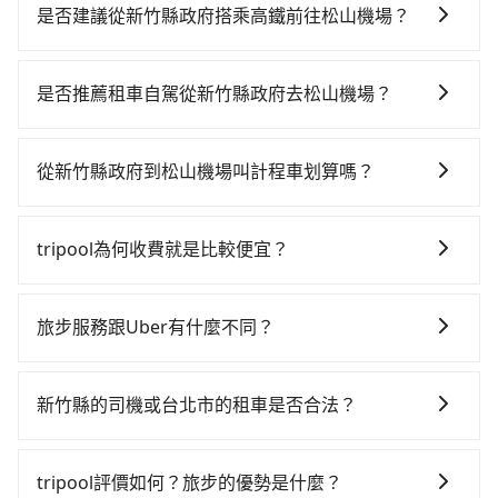
供用車前一天凌晨六點前取消訂單的服務。所以我們會
是否建議從新竹縣政府搭乘高鐵前往松山機場？
在用車前一天才開始安排車輛，並於用車前一天晚上8點
若要從新竹縣政府搭高鐵前往松山機場，高鐵較貴、費
提供服務司機和車輛資訊。如果您有特殊的用車需求，
時、轉車麻煩，且難叫計程車前往高鐵站！從最早06:36
可事先將您的需求寄至旅步的客服信箱：
是否推薦租車自駕從新竹縣政府去松山機場？
一直到23:27，新竹-台北一天最多有63班次高鐵可搭
booking@tripool.app，將有專人協助回覆確認是否能
如果你有台灣駕照且對自己駕駛技術有信心，且在車上
乘。假設從新竹縣政府 (新竹縣竹北市) 步行或搭乘公車
協助安排。」
時不需要閉目養神（因為要自己開車），在北北基桃竹
前往新竹高鐵站，接著在站內購買高鐵票、通過閘口、
從新竹縣政府到松山機場叫計程車划算嗎？
有提供甲地乙還的iRent應該適合你。註冊完iRent的
並在月台上等待列車的到來，大概又過了15分鐘，再乘
如選擇小黃直達，在新竹可以透過app叫車的有55688台
app後，可以每小時$115~205（平假日與車型而有不
坐31~36分鐘（平均34分）的高鐵從新竹站前往台北高
灣大車隊、Uber、Line Taxi、Yoxi等，如果在路邊攔不
同）承租小轎車，每公里再額外加收$3.2，從新竹縣政
鐵站，每人票價290元，再用15分鐘出站、等待車站前
tripool為何收費就是比較便宜？
到車，也可考慮打電話至附近的計程車隊，如竹北-Ap車
府到松山機場的花費預估為$600~750，雖已將eTag和
排班的計程車，搭上小黃後約花17分鐘、車費300元
對於平常就有在使用長程專車接送服務的乘客來說，第
隊、銓順交通、第一計程車等叫車看看。依照里程跳錶
可能的每小時40元路邊停車費用預估進去，但額外的汽
後，抵達松山機場 (台北市松山區) 的目的地。全程加上
一次使用tripool的會擔心價格比市價便宜不少，是不是
計算，價格約為1,995~2,400元間，但如改預約tripool
車保險與可能的罰單都需自付。再者，和運的iRent只提
旅步服務跟Uber有什麼不同？
轉車時間共1小時21分鐘，假設4位同行，高鐵加轉乘之
因為司機素質比較差、車上會有煙味、或者車齡過大，
可省高達$1,000。但如果你無法提前預約，或偏好臨時
供最基本的車型，如Toyota Yaris、Prius C、Vios這類
平均每人花費為370元。不過新竹縣領有合法執照的計程
tripool 旅步具備以下特色： (1) 採事前預約制。 (2) 在
但事實恰恰相反。tripool不僅有嚴密的篩選機制，定期
叫車，那要注意新竹縣僅有合法計程車約730輛，計程車
乘坐體驗較差的車款，如果人數超過四位，更是沒有較
車僅有700多輛，計程車的密度為雙北的1.3%，換句話
中長程提供最優惠的價格。 (3) 全台服務，不分城市與郊
淘汰顧客評分較低的司機，且車輛均要求5年內新車，司
密度為雙北的1.3%，也就是說要臨時叫到小黃的難度是
新竹縣的司機或台北市的租車是否合法？
大的七人座或九人座可供選擇，而且無人租車最令人詬
說，臨時要叫小黃的難度是雙北大城市的80倍。但如果
區。 (4) 有較為嚴謹的乘車時間與取消政策。
機也絕對不會在車內吸煙，於新冠肺炎期間也絕對全程
台北或新北的80倍之多。綜合以上，無論在價格或服務
病的就是車況，打開車門才發現仍有上一組乘客遺留的
全程使用tripool並到府專車接送，則每人平均花費約
許多的Line群組或Facebook社團裡，有很多低價的白牌
配戴口罩。tripool之所以能將價格壓在市價7~8折的主
品質上，tripool都是你從新竹縣政府到松山機場的最佳
垃圾或者撞凹的車門仍未被修理，每一次租車都好像在
340元，費時1小時5分鐘。選擇搭乘高鐵而不預約包
車、私家車或野雞車在招攬生意，這不僅是違法可能被
因來自於自行研發的AI車輛調度演算法，能有效降低空
tripool評價如何？旅步的優勢是什麼？
選擇。
開樂透一樣。另外，偶爾也會遇到明明已經預約了時間
車，不僅每人至少額外負擔30元車資，而且更會額外浪