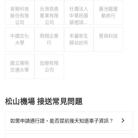
安馳科技
台灣長進
社團法人
蓮池龍運
股份有限
實業有限
中華民國
動商行
公司
公司
袋棍球運
動協會
中國文化
明翔企業
禾馨新生
慧與科技
大學
行
婦幼診所
國立陽明
加馳有限
交通大學
公司
松山機場 接送常見問題
如需申請通行證，能否提前幾天知道車子資訊？
為了讓旅步貴賓能夠享有更多取消訂單的彈性，我們提