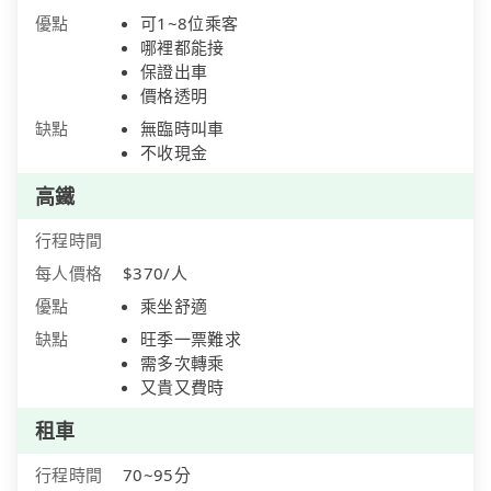
優點
可1~8位乘客
哪裡都能接
保證出車
價格透明
缺點
無臨時叫車
不收現金
高鐵
行程時間
每人價格
$370/人
優點
乘坐舒適
缺點
旺季一票難求
需多次轉乘
又貴又費時
租車
行程時間
70~95分