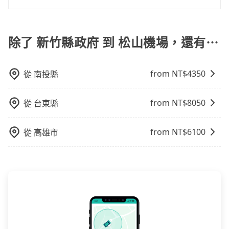
警察臨檢並趕下車，出意外後保險公司更是不會提供任
車率，也就是提高俗稱「回頭車」的比例。這不僅體現
但上一位用戶卻遲遲尚未歸還，又或者要還車時卻偏偏
費16分鐘在轉乘與等車上，現在還不馬上來預約
根據google的評價，tripool的服務品質整體上是非常穩
何理賠，如果又遇到心術不正的司機，其犯罪行為可能
在成本的控制，更是在傳統旺季（年假、端午、中秋、
找不到停車位，對於急著用車或者要載其他乘客的人來
tripool！如果你是三人以下要乘車，也可參考tripool的
定及可靠的，大多數的使用者都給予了高分評價。此
都無法監控或追查。最好別為了省小錢而冒上不必要的
雙十等）能用更少的司機來服務更多的旅客，意味著使
說就有不小的風險。最後，雖然路邊隨租隨還看似方
拼車共乘服務，最多可再節省50%的交通費用。
外，tripool司機專業的駕駛和親切服務態度也獲得了許
除了 新竹縣政府 到 松山機場，還有⋯
風險。而tripool雇用的司機、使用的車輛以及配合的車
用到不熟悉的司機或者轉單給其他車行的情況比同行更
便，但實際使用時還是有其區域的限制，實際可停靠的
多好評，價格透明無隱藏費用、相比其他業者提供的用
行，一定符合台灣法律規定，除了司機擁有合法的職業
低，如此便反應在服務品質的控管會更佳。但tripool網
地點與你的上下車地點仍有段距離，在遇到下雨天或者
車前一日凌晨6點前取消均可無條件全額退費的承諾，讓
駕駛執照以及良民證外，車輛一定投保最高300萬乘客
站上的價格是動態的，一般來說越早預訂價格越優，且
載行李時，就顯得非常不便。
from NT$
4350
從
南投縣
您的旅程能更有彈性及保障。
險。最好辨別叫的車是否合法，就看車牌的開頭，只要
保證前一天中午以前均可全額取消退費，如已經決定好
不是R或T開頭的車，就一定是違法。
要從新竹縣政府去松山機場，請儘早下訂以把握最划算
from NT$
8050
的價格。
從
台東縣
from NT$
6100
從
高雄市