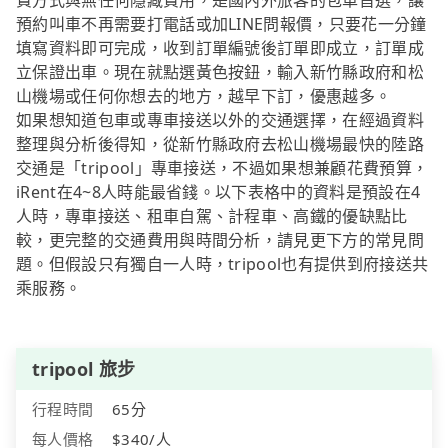
費方式與無任何隱藏費用，是國內外旅客的包車首選，讓
預約叫車不再需要打電話或加LINE問報價，只要花一分鐘
填寫資料即可完成，收到訂單編號後訂單即成立，訂單成
立保證出車。現在就點選黃色按鈕，輸入新竹縣政府和松
山機場或任何你想去的地方，越早下訂，優惠越多。
如果想知道包車或專車接送以外的交通選擇，在經過資料
整理與分析後得知，從新竹縣政府去松山機場最快的陸路
交通是「tripool」專車接送，不過如果想兼顧花費預算，
iRent在4~8人時能最省錢。以下表格中的資料是預設在4
人時，專車接送、租車自駕、計程車、高鐵的優缺點比
較，更完整的交通費用與時間分析，請見更下方的常見問
題。但假設只有獨自一人時，tripool也有提供到府接送共
乘服務。
tripool 旅步
行程時間
65分
每人價格
$340/人