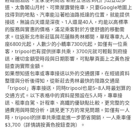
莊翰品酒店、全家便利商店 新莊立信店到石門山登山步
道、太魯閣山月村、可樂屋露營拖車，只要Google地圖上
找得到的地點、汽車能沿著柏油路抵達的位置，就能提供
接送，無論白天還是深夜、1人還是40人，均能以高標準
的服務與實惠的價格，滿足乘客對於方便舒適的移動需
求。往返新北市新莊區與花蓮縣秀林鄉間，單程專車九人
座6800元起，人數少的小轎車7300元起，如僅有一位乘
客，tripool也有提供拼車共乘，3700元就可輕鬆到府接
送，確切金額受時段與日期影響，可點擊頁面上之黃色按
鈕查詢實際金額。
如果想知道包車或專車接送以外的交通選擇，在經過資料
整理與分析後得知，從新莊去秀林最快的陸路交通是
「tripool」專車接送，同時tripool也是5~8人時最划算的
交通方式。以下表格中的資料是預設在5人時，專車接
送、租車自駕、計程車、高鐵的優缺點比較，更完整的交
通費用與時間分析，請見更下方的常見問題。如僅有一人
時，tripool的拼車共乘還能進一步節省開銷，一人乘車僅
$3,700（詳情請按黃色按鈕查詢）。