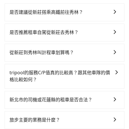
是否建議從新莊搭乘高鐵前往秀林？
從新莊搭高鐵去秀林絕非最佳選擇，高鐵較貴、費時！
板橋-南港雖然一天最多時有92班車次，從最早07:02到
是否推薦租車自駕從新莊去秀林？
23:42，過了末班車到清晨的時段，還是要找其他交通方
如你有駕照又不排斥自駕，且又不需要利用移動的時間
案。假設從新北市新莊區前往最靠近的板橋高鐵站，叫
在車上休息，那在新北市新莊區有約50間租車車行，比
一輛計程車花費約200元、車程約20分鐘。抵達高鐵站
從新莊到秀林叫計程車划算嗎？
方說京旺小客車租賃、七九五小客車租賃、宏揚小客車
後，步行進站、現場購票並於月台排隊的時間約20分
如選擇小黃直達，在新北可以透過app叫車的有55688台
租賃。一般租車以天為單位，小轎車如Toyota Altis、
鐘，再乘坐17~21分鐘（平均19分）的高鐵從板橋站前
灣大車隊、Uber、Line Taxi、Yoxi等，如果在路邊攔不
Nissan Tiida，一天租金約$1,500，九人座如Hyundai
往南港高鐵站，每人票價70元，再用10分鐘出站、等待
tripool的服務C/P值真的比較高？跟其他車隊的價
到車，也可考慮打電話至新北市新莊區當地唯一的計程
Starex或Volkswagen T5，一天$4,500起，油錢（每公
車站前排班的計程車，搭上小黃後約花200分鐘、車費
格比較如何？
車行-興家計程車等叫車看看。依照里程跳錶計算，價格
里約3元）、eTag（每公里約1元）、路邊停車（每小時
4,700元後，抵達花蓮縣秀林鄉的目的地。全程加上轉車
在服務品質許可下，乘客當然希望價格越便宜越好，而
約為6,940~8,300元間，但如改預約tripool可省高達
約40元）、保險費、罰單另計多數租車合約上都會載明
時間共4小時27分鐘，假設5位同行，高鐵加轉乘之平均
市場上稍具規模且合法經營的業者，有以短程與城市為
$900。但如果要考慮到回程，花蓮縣僅有合法計程車約
每日里程限定200~400公里，超過還會額外加收
新北市的司機或花蓮縣的租車是否合法？
每人花費為2,030元。但如果全程使用tripool並到府專
主的台灣大車隊、大都會、LINE Taxi、Uber，機場接送
1,010輛，數量約為新北市的5%、密度僅雙北的0.5%，
100~2,000元不等的費用。由於絕大多數的租車公司都
車接送，則每人平均花費約1,370元，費時3小時51分
許多的Line群組或Facebook社團裡，有很多低價的白牌
則有肯驛、全鋒、格上租車、和運租車，包車旅遊則是
其叫車的難度是雙北市的190倍。雖然新莊到秀林的跳表
沒有提供甲租乙還的服務，假設你當天就往返新莊與秀
鐘。選擇搭乘高鐵而不預約包車，不僅每人至少額外負
車、私家車或野雞車在招攬生意，這不僅是違法可能被
KKDAY、KLOOK、叫車吧等。tripool旅步專注在長程
小黃可能較為便宜，但當你們人數超過四位時，叫兩輛
旅步主要的業務是什麼？
林，預計的小轎車花費為$3,900或九人座$6,900。當然
擔660元車資，而且更會額外浪費36分鐘在轉乘與等車
警察臨檢並趕下車，出意外後保險公司更是不會提供任
單程接送與跨縣市計時包車，不論從哪邊去哪裡（當然
計程車的費用就貴了，改預約一輛tripool的九人座廂型
這金額比搭計程車便宜，但如果你當天只需要單程前
上，現在還不馬上來預約tripool！如果你是三人以下要