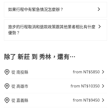
旅步主要的業務是為旅客提供包車旅遊或專車接送服
何理賠，如果又遇到心術不正的司機，其犯罪行為可能
也包括新莊去秀林），全台保證出車。由於有高效的車
車最高可省$7,000。
往，隔天或多天後才需返回，租車就非常不方便。再
乘車，也可參考tripool的拼車共乘服務，最多可再節省
務，依據旅客的需求來安排。旅客可立即在官網進行價
都無法監控或追查。最好別為了省小錢而冒上不必要的
輛調度能力，能以市價7~8折提供專車到府服務，是絕大
如果行程中有緊急情況怎麼辦？
者，租車地點可能離你的住家/辦公室/起點還有段路，且
50%的交通費用。
格試算，價格清楚透明且沒有隱藏費用。
風險。而tripool雇用的司機、使用的車輛以及配合的車
多數乘客出行的最佳選擇。
須配合車行營業時間做租還動作，另外承租過程繁瑣，
請立即聯繫我們的客服，我們會提供必要的協助。
行，一定符合台灣法律規定，除了司機擁有合法的職業
租還通常需額外花費30分鐘做簽約與車體檢查，甚至還
駕駛執照以及良民證外，車輛一定投保最高300萬乘客
旅步的行程取消和退款政策跟其他業者相比有什麼
要先自行加滿油，如遇到不肖業者，還車時可能遭遇各
險。最好辨別叫的車是否合法，就看車牌的開頭，只要
優勢？
種莫名理由而被額外收費，風險可謂不小。如果你們的
不是R或T開頭的車，就一定是違法。
人數超過四位或行李較多較大，租用九人座的價格將會
當您需要取消旅行行程時，旅步提供比其他業者更具彈
太貴，還不如預約司機代駕，免去路況不熟或車體太大
性的取消政策，以給予乘客更多的保障和方便。只需在
不易駕車的麻煩，tripool從新莊到秀林僅要$6,869起！
用車前一天的凌晨六點前完成取消訂單作業，旅步就承
除了 新莊 到 秀林，還有⋯
諾會無條件全額退款，讓乘客感到安心之餘，降低風險
的同時也確保乘客的權益。
from NT$
5850
從
南投縣
from NT$
10350
從
高雄市
from NT$
9450
從
嘉義縣