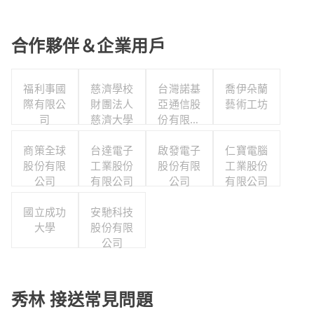
合作夥伴＆企業用戶
福利事國
慈濟學校
台灣諾基
喬伊朵蘭
際有限公
財團法人
亞通信股
藝術工坊
司
慈濟大學
份有限公
司職工福
商策全球
台達電子
利委員會
啟發電子
仁寶電腦
股份有限
工業股份
股份有限
工業股份
公司
有限公司
公司
有限公司
國立成功
安馳科技
大學
股份有限
公司
秀林 接送常見問題