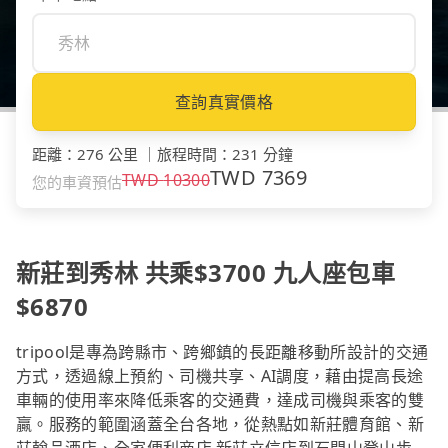
查詢真實價格
距離
：
276 公里
｜
旅程時間
：
231 分鐘
TWD
7369
TWD
10300
您的車資預估
新莊到秀林 共乘$3700 九人座包車
$6870
tripool是專為跨縣市、跨鄉鎮的長距離移動所設計的交通
方式，透過線上預約、司機共享、AI調度，藉由提高長途
車輛的使用率來降低乘客的交通費，達成司機與乘客的雙
贏。服務的範圍涵蓋全台各地，從熱點如新莊體育館、新