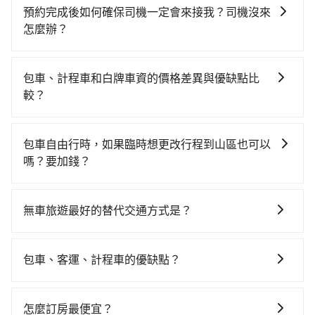
灣大車隊、Uber、Line Taxi、Yoxi等，如果在路邊攔不
旅店台中車站店到力麗儷山林會館的花費預估為
預約完成後如何確保司機一定會來接我？司機沒來
到車，也可考慮打電話至新驛旅店台中車站店附近的計
$950~1,450（金額差異來自於平假日、車款差異、抵達
怎麼辦？
程車隊，如南京計程車、中華大車隊、福海交通等叫車
目的地後多久原路返回），雖已將eTag和可能的每小時
只要完成預約並付款完成，訂單就成立，tripool也保證
看看。依照里程跳錶計算，價格約為1,625~2,000元間，
40元路邊停車費用預估進去，但額外的汽車保險與可能
派車。在出發前一天晚上八點時，會透過電子郵件與簡
若改選tripool的專車服務可再更便宜。但如果要考慮到
的罰單都需自付。再者，和運的iRent只提供最基本的車
包車、計程車和白牌車資的價格差異與優缺點比
訊提供司機的姓名、電話、車牌、車型等資訊，如在約
回程，南投縣僅有合法計程車約340輛，數量約為台中市
型，如Toyota Yaris、Prius C、Vios這類乘坐體驗較差
較？
定好的時間與上車地點沒有看到司機，可主動電話聯
的4%、密度僅雙北的0.2%，其叫車的難度是雙北市的
的車款，如果人數超過四位，更是沒有較大的七人座或
包車、計程車或白牌車。主要價格差異和優缺點如下： -
繫，可能原本約定的地點不適合暫停而改停靠在附近的
490倍。再加上台中市有些計程車司機不按錶計費，約有
九人座可供選擇，而且無人租車最令人詬病的就是車
包車：優點是搭乘舒適可以根據自己的需求安排時間和
位置。但如果遇到車輛故障或者前一趟車嚴重耽誤，
27%會採現場議價，建議最好先上網預約，以免當場被
包車自由行時，如果臨時想更改行程到山區也可以
況，打開車門才發現仍有上一組乘客遺留的垃圾或者撞
地點上車較客製化。此外，司機還會提供各種旅遊建議
tripool會盡快改派以減少乘客等待的時間。
坑受騙。雖然新驛旅店台中車站店到力麗儷山林會館的
嗎？要加錢？
凹的車門仍未被修理，每一次租車都好像在開樂透一
與資訊。長途接送價格比計程車車資更優惠。 - 計程
跳表小黃可能較為便宜，但當你們人數超過四位時，叫
樣。另外，偶爾也會遇到明明已經預約了時間但上一位
可以的，當您的旅程需要穿越山區或是高海拔地區時，
車：優點是24小時隨叫隨到，價格按錶計費，但若遇交
兩輛計程車的費用就貴了，改預約一輛tripool的九人座
用戶卻遲遲尚未歸還，又或者要還車時卻偏偏找不到停
旅步可能會根據行經的路線是否超過海拔1500公尺來進
通塞車時亦會加收延遲費用，一般屬短程接駁為主。 -
無車旅遊最好的替代交通方式是？
廂型車最高可省$1,000。
車位，對於急著用車或者要載其他乘客的人來說就有不
行額外的費用收取。但是，這些費用會在您下訂單後、
白牌車：優點是價格相對較低，有的還可喊價。但安全
小的風險。最後，雖然路邊隨租隨還看似方便，但實際
如果您沒有車，想要出門旅遊，最好的替代交通方式要
出發前先與您進行確認，確保您明確知道所有的費用。
性和服務質量無法保障，需要自行承擔風險，遇到狀況
使用時還是有其區域的限制，實際可停靠的地點與你的
看您旅遊的目的地而定。您可以善用大眾運輸，例如：
我們會透過Email的方式向您說明收費細節，讓您能更放
事後也無法申訴退費。
包車、客運、計程車的優缺點？
上下車地點仍有段距離，在遇到下雨天或者載行李時，
公車、捷運、客運等，或者考慮租車。如果您想要更便
心地享受旅步為您提供的服務。
就顯得非常不便。
包車：能提供客製化的交通方式，您可以自由安排行程
利的出行方式，您也可以選擇使用像是旅步提供的包車
上、下車，不需與旅客共乘。但通常需要提前預約。 客
服務，由專人到府接送，讓您更加輕鬆自在。
怎麼訂房最便宜？