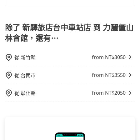
運：最經濟實惠的交通方式，通常有固定的路線和時間
現在旅客預訂飯店已經很少透過旅行社，大多是透過
表。不必擔心自己開車的安全風險。但是客運的班次和
OTA (online travel agent) 來完成，除了可以快速依據
行車路線可能不太頻繁。 計程車：可以隨叫隨到，並且
地區、價位、人數、特殊需求來搜尋適合的旅店與房
除了 新驛旅店台中車站店 到 力麗儷山
不必擔心停車位的問題。但是，計程車的費用相對較
型，更重要的是通常價格是官網的6~8折，如果又有加入
高，車輛選擇不如包車多，且大都屬短程接駁為主。
林會館，還有⋯
會員或者使用特定的信用卡，還可以累積點數做現金回
饋或未來換取免費的住房。台灣人常用的線上訂房平台
有Booking.com、Agoda.com、Hotels.com、
from NT$
3050
從
新竹縣
Expedia.com、Trip.com等。正常來說，線上刷卡付款
完後預定就完成，事先不用電話確認空房，事後也不用
from NT$
3550
從
台南市
告知付款完畢，一切都能在網路上操作。但有些較冷門
或規模較小的飯店，有可能再多平台同時上架而發生超
賣的現象，便有可能到了現場卻沒房可住的窘境，所以
from NT$
2050
從
彰化縣
在預定時要不選擇評分高、評論多的飯店，不然就是還
要再人工電話與飯店確認。預訂民宿方面，如不怕麻
煩，有些時候直接打電話問的價格可能比民宿訂房網來
得便宜，但缺點就是多數要匯款並再人工確認。假如不
介意多花一點錢省下這些瑣碎的事，台灣本土的AsiaYo
或者國際Airbnb都值得推薦。