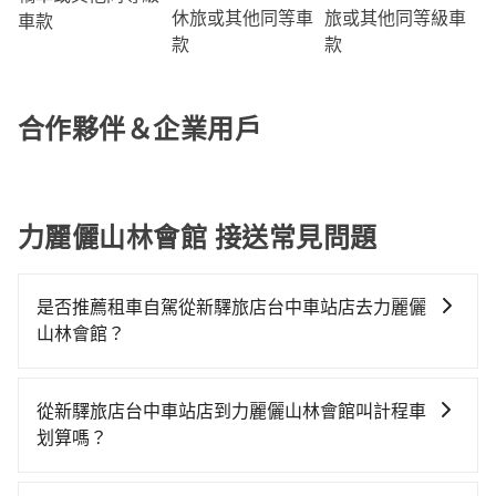
旅或其他同等級車
休旅或其他同等車
車款
款
款
合作夥伴＆企業用戶
力麗儷山林會館 接送常見問題
是否推薦租車自駕從新驛旅店台中車站店去力麗儷
山林會館？
如果你有台灣駕照且對自己駕駛技術有信心，且在車上
時不需要閉目養神（因為要自己開車），最重要的是你
從新驛旅店台中車站店到力麗儷山林會館叫計程車
當天就要來回，那在台中路邊可隨租隨借的iRent應該是
划算嗎？
你最便宜選擇。註冊完iRent的app後，可以每小時
如選擇小黃直達，在台中可以透過app叫車的有55688台
$115~205承租小轎車，每公里再額外加收$3.2，從新驛