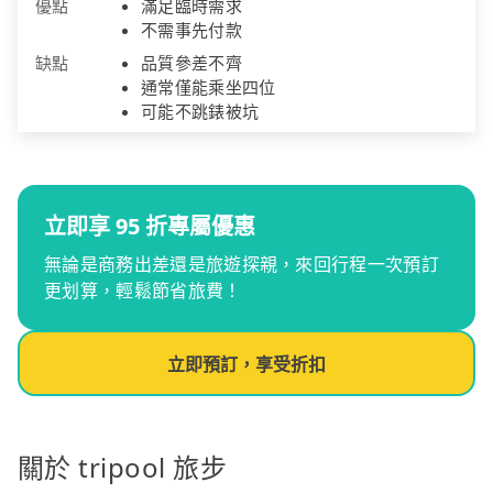
優點
滿足臨時需求
不需事先付款
缺點
品質參差不齊
通常僅能乘坐四位
可能不跳錶被坑
立即享 95 折專屬優惠
無論是商務出差還是旅遊探親，來回行程一次預訂
更划算，輕鬆節省旅費！
立即預訂，享受折扣
關於 tripool 旅步