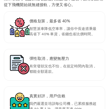
從下飛機開始就無縫接軌，方便又省心。
價格划算，最多省 40%
智慧派車降低空車率，讓你中長途搭乘最
高省下 40% 車資，省錢也省比價時間。
彈性取消，應變無壓力
有突發狀況也不怕，在規定時間內取消，
都能全額退款。
真實好評，用戶信賴
我們嚴選並培訓每位司機，已累積服務超
過 50 萬人次，滿意度高達 99%。