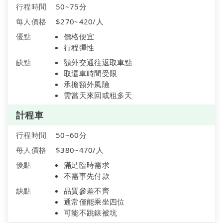
行程時間
50~75分
每人價格
$270~420/人
優點
價格便宜
行程彈性
缺點
額外交通往返取車點
取還車時間受限
承擔額外風險
需當天來回或租多天
計程車
行程時間
50~60分
每人價格
$380~470/人
優點
滿足臨時需求
不需事先付款
缺點
品質參差不齊
通常僅能乘坐四位
可能不跳錶被坑