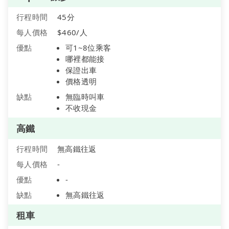
行程時間
45分
每人價格
$460/人
優點
可1~8位乘客
哪裡都能接
保證出車
價格透明
缺點
無臨時叫車
不收現金
高鐵
行程時間
無高鐵往返
每人價格
-
優點
-
缺點
無高鐵往返
租車