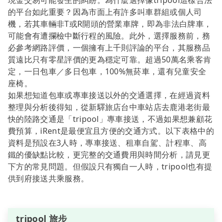
現金交易可能發生的糾紛。為什麼選擇像tripool這樣合法
的平台如此重要？因為市面上有許多叫車群組或個人司
機，若其車輛非T或R開頭的營業車牌，即為非法白牌車，
可能會有遭攔檢中斷行程的風險。此外，選擇服務前，務
必參考網路評價，一個擁有上千則評論的平台，其服務品
質遠比只有零星評價的更為穩定可靠。超過50萬名乘客肯
定，一日包車／多日包車，100%無菸車，還有兒童安全
座椅。
如果想知道包車或專車接送以外的交通選擇，在經過資料
整理與分析後得知，從新驛旅店台中車站店去鹿港老街最
快的陸路交通是「tripool」專車接送，不過如果想兼顧花
費預算，iRent是最便宜且方便的交通方式。以下表格中的
資料是預設在3人時，專車接送、租車自駕、計程車、高
鐵的優缺點比較，更完整的交通費用與時間分析，請見更
下方的常見問題。但假設只有獨自一人時，tripool也有提
供到府接送共乘服務。
tripool 旅步