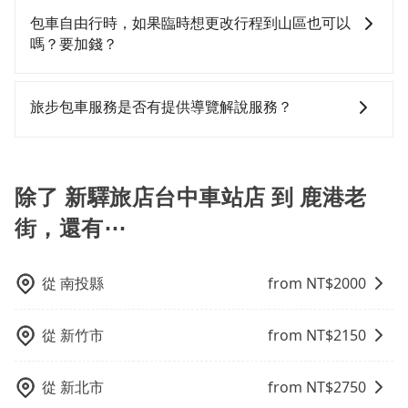
使用時還是有其區域的限制，實際可停靠的地點與你的
週內寄出電子收據。
店的包車旅遊，從單純的單趟接送到算時間的計時包車
包車自由行時，如果臨時想更改行程到山區也可以
上下車地點仍有段距離，在遇到下雨天或者載行李時，
都有，可彈性選擇2~12小時的服務，滿足家族出遊、朋
嗎？要加錢？
就顯得非常不便。
友聚會、婚喪喜慶等不同的需求。價格透明、無隱藏費
用，網站試算即真實價格，免去來回電話確認。一天包
可以的，當您的旅程需要穿越山區或是高海拔地區時，
車的價格可能跟其他車隊相差無幾，但是如果只需要短
旅步可能會根據行經的路線是否超過海拔1500公尺來進
旅步包車服務是否有提供導覽解說服務？
時數或者單程專車服務者，敢大聲說我們價格絕對最划
行額外的費用收取。但是，這些費用會在您下訂單後、
算。網站上可直接挑選小轎車、休旅車、或九人座箱型
出發前先與您進行確認，確保您明確知道所有的費用。
抱歉！目前旅步的包車服務暫無提供導覽服務，如果您
車，如需10人以上巴士，請來信洽詢。
我們會透過Email的方式向您說明收費細節，讓您能更放
需要導覽服務，可事先透過電子郵件
心地享受旅步為您提供的服務。
booking@tripool.app聯繫我們，將有專人協助回覆確
除了 新驛旅店台中車站店 到 鹿港老
認是否能協助安排。
街，還有⋯
從
南投縣
from NT$
2000
從
新竹市
from NT$
2150
從
新北市
from NT$
2750