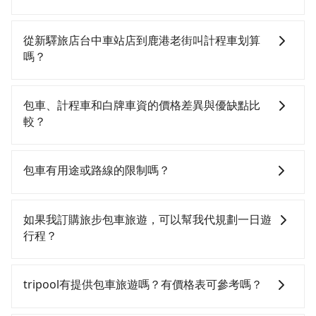
如果你有台灣駕照且對自己駕駛技術有信心，且在車上
時不需要閉目養神（因為要自己開車），最重要的是你
從新驛旅店台中車站店到鹿港老街叫計程車划算
當天就要來回，那在台中路邊可隨租隨借的iRent應該是
嗎？
你最便宜選擇。註冊完iRent的app後，可以每小時
$115~205承租小轎車，每公里再額外加收$3.2，從新驛
如選擇小黃直達，在台中可以透過app叫車的有55688台
旅店台中車站店到鹿港老街的花費預估為
灣大車隊、Uber、Line Taxi、Yoxi等，如果在路邊攔不
包車、計程車和白牌車資的價格差異與優缺點比
$800~1,250（金額差異來自於平假日、車款差異、抵達
到車，也可考慮打電話至新驛旅店台中車站店附近的計
較？
目的地後多久原路返回），雖已將eTag和可能的每小時
程車隊，如靜華交通、台中縣全聯計程車、有限責任台
40元路邊停車費用預估進去，但額外的汽車保險與可能
中市宏國計程車等叫車看看。依照里程跳錶計算，價格
包車、計程車或白牌車。主要價格差異和優缺點如下： -
的罰單都需自付。再者，和運的iRent只提供最基本的車
約為1,150~1,400元間，若改選tripool的專車服務可再
包車：優點是搭乘舒適可以根據自己的需求安排時間和
包車有用途或路線的限制嗎？
型，如Toyota Yaris、Prius C、Vios這類乘坐體驗較差
更便宜。但如果要考慮到回程，彰化縣僅有合法計程車
地點上車較客製化。此外，司機還會提供各種旅遊建議
的車款，如果人數超過四位，更是沒有較大的七人座或
約1,640輛，數量約為台中市的20%、密度僅雙北的
與資訊。長途接送價格比計程車車資更優惠。 - 計程
不管是從新驛旅店台中車站店前往鹿港老街或是全台灣
九人座可供選擇，而且無人租車最令人詬病的就是車
3.7%，其叫車的難度是雙北市的30倍。再加上台中市有
車：優點是24小時隨叫隨到，價格按錶計費，但若遇交
任何地方，只要是長途交通且途中遵守台灣法律，無論
如果我訂購旅步包車旅遊，可以幫我代規劃一日遊
況，打開車門才發現仍有上一組乘客遺留的垃圾或者撞
些計程車司機不按錶計費，約有27%會採現場議價，建
通塞車時亦會加收延遲費用，一般屬短程接駁為主。 -
是清明掃墓、包車旅遊、參加喜宴/喪禮、就醫回診、登
行程？
凹的車門仍未被修理，每一次租車都好像在開樂透一
議最好先上網預約，以免當場被坑受騙。雖然新驛旅店
白牌車：優點是價格相對較低，有的還可喊價。但安全
山露營、學生搬家、投票返鄉、商務出差、貴賓來訪、
樣。另外，偶爾也會遇到明明已經預約了時間但上一位
台中車站店到鹿港老街的跳表小黃可能較為便宜，但當
性和服務質量無法保障，需要自行承擔風險，遇到狀況
寵物檢疫、預約叫車、機場接送、定期洗腎、包月上下
抱歉！目前旅步的包車服務只能提供交通接送服務，暫
用戶卻遲遲尚未歸還，又或者要還車時卻偏偏找不到停
你們人數超過四位時，叫兩輛計程車的費用就貴了，改
事後也無法申訴退費。
班，或者任何跨縣市接送的需求，tripool都能滿足你。
時還沒有規劃行程的服務。
tripool有提供包車旅遊嗎？有價格表可參考嗎？
車位，對於急著用車或者要載其他乘客的人來說就有不
預約一輛tripool的九人座廂型車最高可省$500。
乘車前一天下午五點以前完成預約，隔天保證出車。如
小的風險。最後，雖然路邊隨租隨還看似方便，但實際
需公司報帳打統編，在結帳時可以受理，並於乘車後一
tripool提供全台各地包括鹿港老街與新驛旅店台中車站