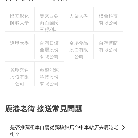
國立彰化
馬來西亞
大葉大學
樸薈科技
師範大學
商白蘭氏
有限公司
三得利股
份有限公
逢甲大學
司台灣分
台灣日鑛
金格食品
台灣博蘭
金屬股份
公司
股份有限
有限公司
有限公司
公司
麗明營造
鼎龍能源
股份有限
科技股份
公司
有限公司
鹿港老街 接送常見問題
是否推薦租車自駕從新驛旅店台中車站店去鹿港老
街？