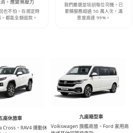
取消，應變無壓力
我們嚴選並培訓每位司機，已
況也不怕，在規定時
累積服務超過 50 萬人次，滿
消，都能全額退款。
意度高達 99%。
九座箱型車
五座休旅車
Volkswagen 旗艦商旅、Ford 家用商
lla Cross、RAV4 運動休