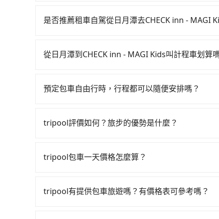
若要從日月潭搭高鐵前往CHECK inn - MAGI 
一直到23:03，台中-南港一天最多有103班次高
是否推薦租車自駕從日月潭去CHECK inn - MAGI K
站，叫一輛計程車花費約2,500元、車程約70分
如你有駕照又不排斥自駕，且又不需要利用移動的
20分鐘，再乘坐54~81分鐘（平均68分）的高鐵
租車車行-日月潭小客車租賃。一般租車以天為單位，小轎車如T
等待車站前排班的計程車，搭上小黃後約花68分鐘、車費1,8
從日月潭到CHECK inn - MAGI Kids叫計程車划算
$1,500，九人座如Hyundai Starex或Volks
鎮) 的目的地。全程加上轉車時間共3小時56分鐘，
如選擇小黃直達，在南投可以透過app叫車的有556
約1元）、路邊停車（每小時約40元）、保險費、罰
南投縣領有合法執照的計程車僅有300多輛，計程車
話至南投縣魚池鄉當地唯一的計程車行-日月星光
里，超過還會額外加收100~2,000元不等的費
北大城市的500倍，且日月潭並未位於市區，可能
預定包車自由行時，行程都可以隨便安排嗎？
7,475~11,200元間，但如改預約tripool可
當天就往返日月潭與CHECK inn - MAGI Kid
司機不按表收費，看乘客是外地人便漫天喊價或恣意繞
只要不超出您選用的用車時間及行程總公里數，且行
南投縣僅有合法計程車約340輛，計程車密度為雙北
程車便宜，如CHECK inn - MAGI Kids
花費約2,100元，費時3小時31分鐘。選擇搭乘
的需求安排的。
500倍之多。如果當天或隔天也要原路返回，宜蘭
費。再者，租車地點可能離日月潭還有段路，且須
tripool評價如何？旅步的優勢是什麼？
額外浪費25分鐘在轉乘與等車上，現在還不馬上來預約t
上南投縣有些計程車司機不按錶計費，約有58%會
需額外花費30分鐘做簽約與車體檢查，甚至還要
共乘服務，最多可再節省50%的交通費用。
根據google的評價，tripool的服務品質整
以上，無論在價格或服務品質上，tripool都是你從日月潭
而被額外收費，風險可謂不小。
外，tripool司機專業的駕駛和親切服務態度也
tripool包車一天價格怎麼算？
前一日凌晨6點前取消均可無條件全額退費的承諾
因包車費用會隨著您選用2-12小時不等的包車時
官網一鍵查價，即時試算您包車費用，清楚透明，
tripool有提供包車旅遊嗎？有價格表可參考嗎？
tripool提供全台各地包括CHECK inn - M