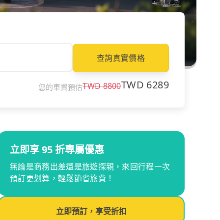
查詢真實價格
TWD
6289
TWD
8800
您的車資預估
立即享 95 折專屬優惠
無論是商務出差還是旅遊探親，來回行程一次
預訂更划算，輕鬆節省旅費！
立即預訂，享受折扣