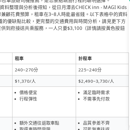
起。tripool包車旅遊司機推薦，是您景點跳島行程的聰明選擇。
與分析後得知，從日月潭去CHECK inn - MAGI Kids
果想兼顧花費預算，租車在3~8人時能最省錢。以下表格中的資料
鐵的優缺點比較，更完整的交通費用與時間分析，請見更下方
提供到府接送共乘服務，一人只要$3,100（詳情請按黃色按鈕
租車
計程車
240~270分
225~240分
$1,370/人
$2,490~3,730/人
價格便宜
滿足臨時需求
行程彈性
不需事先付款
額外交通往返取車點
品質參差不齊
取還車時間受限
可能無車往返