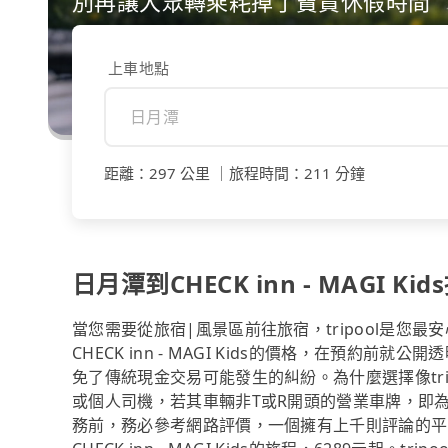
別再讓大眾轉乘耗掉了寶貴休假時間
上車地點
距離
：
297 公里
｜
旅程時間
：
211 分鐘
日月潭到CHECK inn - MAGI Kid
當您需要從旅宿|風景區前往旅宿，tripool是您
CHECK inn - MAGI Kids的價格，在預
免了傳統現金交易可能發生的糾紛。為什麼選擇像tr
或個人司機，若其車輛非T或R開頭的營業車牌，即
務前，務必參考網路評價，一個擁有上千則評論的平