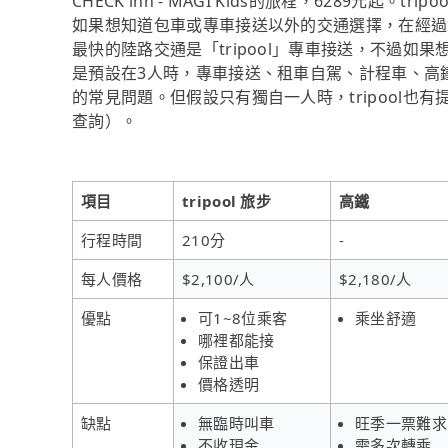
CHECK inn - MAGI Kids的旅程，6289元
如果想知道包車或專車接送以外的交通選擇，在經過資料整理
最快的陸路交通是「tripool」專車接送，不過如
是預設在3人時，專車接送、租車自駕、計程車、高
的常見問題。但假設只有獨自一人時，tripool也有
查詢）。
項目
tripool 旅步
高鐵
行程時間
210分
-
每人價格
$2,100/人
$2,180/人
優點
可1~8位乘客
乘坐舒適
哪裡都能接
保證出車
價格透明
缺點
無臨時叫車
旺季一票難求
不收現金
需多次轉乘