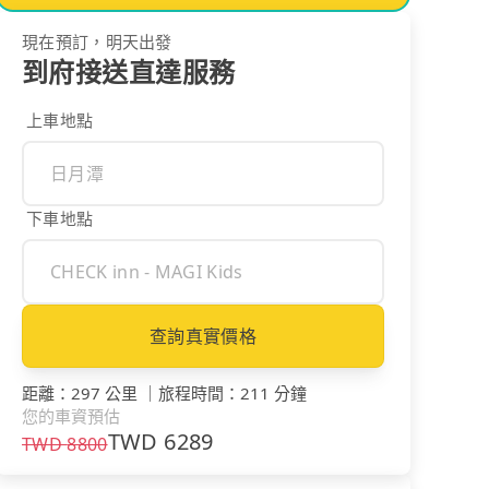
現在預訂，明天出發
到府接送直達服務
上車地點
下車地點
查詢真實價格
距離
：
297 公里
｜
旅程時間
：
211 分鐘
您的車資預估
TWD
6289
TWD
8800