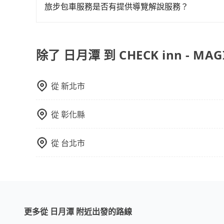
都有，可彈性選擇2~12小時的服務，滿足家族出
旅步包車服務是否有提供導覽解說服務？
用，網站試算即真實價格，免去來回電話確認。一
抱歉！目前旅步的包車服務暫無提供導覽服務，如
數或者單程專車服務者，敢大聲說我們價格絕對最
booking@tripool.app聯繫我們，將有專人
如需10人以上巴士，請來信洽詢。
除了 日月潭 到 CHECK inn - MA
從
新北市
從
彰化縣
從
台北市
更多從 日月潭 附近出發的路線