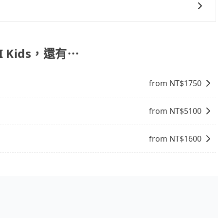
遊、朋友聚會、婚喪喜慶等不同的需求。價格透明、無隱藏費
天包車的價格可能跟其他車隊相差無幾，但是如果只需要短時
果您需要導覽服務，可事先透過電子郵件
划算。網站上可直接挑選小轎車、休旅車、或九人座箱型車，
協助回覆確認是否能協助安排。
GI Kids，還有⋯
from NT$
1750
from NT$
5100
from NT$
1600