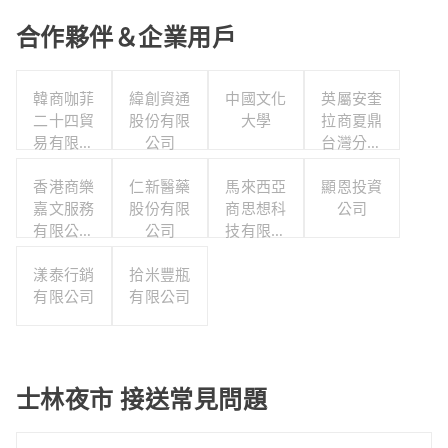
合作夥伴＆企業用戶
韓商咖菲
緯創資通
中國文化
英屬安奎
二十四貿
股份有限
大學
拉商夏鼎
易有限公
公司
台灣分公
司台灣分
司
香港商樂
公司
仁新醫藥
馬來西亞
顯恩投資
嘉文服務
股份有限
商思想科
公司
有限公司
公司
技有限公
台灣分公
司台湾分
漾泰行銷
司
拾米豐瓶
公司
有限公司
有限公司
士林夜市 接送常見問題