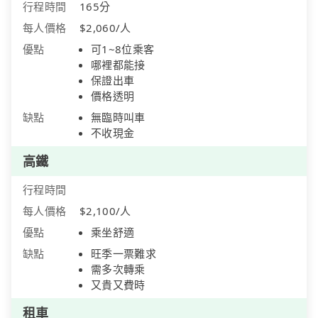
行程時間
165分
每人價格
$2,060/人
優點
可1~8位乘客
哪裡都能接
保證出車
價格透明
缺點
無臨時叫車
不收現金
高鐵
行程時間
每人價格
$2,100/人
優點
乘坐舒適
缺點
旺季一票難求
需多次轉乘
又貴又費時
租車