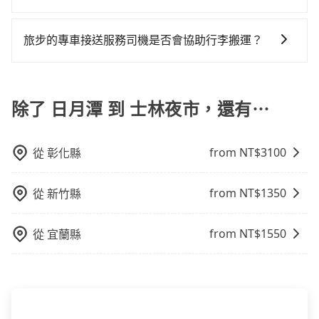
跨縣市接送的需求，tripool都能滿足你。乘車前一天下
日月潭到士林夜市的最佳選擇。
修理，每一次租車都好像在開樂透一樣。另外，偶爾也
tripool並到府專車接送，則每人平均花費約2,060元，
火車站通常是城市的交通樞紐，以下是火車站常見交通
午五點以前完成預約，隔天保證出車。如需公司報帳打
會遇到明明已經預約了時間但上一位用戶卻遲遲尚未歸
費時2小時43分鐘。選擇搭乘高鐵而不預約包車，不僅每
方式： 公車或客運：乘坐公車或客運到達或離開火車
統編，在結帳時可以受理，並於乘車後一週內寄出電子
旅步的專車接送服務司機是否會協助行李搬運？
還，又或者要還車時卻偏偏找不到停車位，對於急著用
人至少額外負擔40元車資，而且更會額外浪費20分鐘在
站，相對便宜經濟。 計程車：乘坐計程車到達或離開火
收據。
車或者要載其他乘客的人來說就有不小的風險。最後，
轉乘與等車上，現在還不馬上來預約tripool！如果你是
是的，旅步的司機會協助乘客搬運行李，讓您無需擔心
車站，方便快捷但昂貴。 捷運/輕軌：通過捷運或輕軌到
雖然路邊隨租隨還看似方便，但實際使用時還是有其區
獨自一人乘車，也可參考tripool的拼車共乘服務，最多
行李搬運的問題，享受更輕鬆的旅程。
達或離開火車站，快捷便利。 包車：預定包車到達或離
域的限制，實際可停靠的地點與你的上下車地點仍有段
可再節省50%的交通費用。
除了 日月潭 到 士林夜市，還有⋯
開火車站，是最便利的，無需與人共乘、快速抵達。
距離，在遇到下雨天或者載行李時，就顯得非常不便。
from NT$
3100
從
彰化縣
from NT$
1350
從
新竹縣
from NT$
1550
從
宜蘭縣