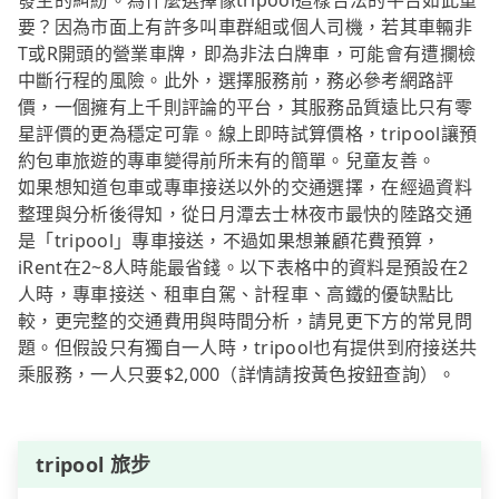
發生的糾紛。為什麼選擇像tripool這樣合法的平台如此重
要？因為市面上有許多叫車群組或個人司機，若其車輛非
T或R開頭的營業車牌，即為非法白牌車，可能會有遭攔檢
中斷行程的風險。此外，選擇服務前，務必參考網路評
價，一個擁有上千則評論的平台，其服務品質遠比只有零
星評價的更為穩定可靠。線上即時試算價格，tripool讓預
約包車旅遊的專車變得前所未有的簡單。兒童友善。
如果想知道包車或專車接送以外的交通選擇，在經過資料
整理與分析後得知，從日月潭去士林夜市最快的陸路交通
是「tripool」專車接送，不過如果想兼顧花費預算，
iRent在2~8人時能最省錢。以下表格中的資料是預設在2
人時，專車接送、租車自駕、計程車、高鐵的優缺點比
較，更完整的交通費用與時間分析，請見更下方的常見問
題。但假設只有獨自一人時，tripool也有提供到府接送共
乘服務，一人只要$2,000（詳情請按黃色按鈕查詢）。
tripool 旅步