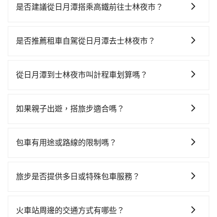
是否建議從日月潭搭乘高鐵前往士林夜市？
若要從日月潭搭高鐵前往士林夜市，高鐵較貴、費時，
且難叫計程車前往高鐵站！從最早06:05一直到23:03，
是否推薦租車自駕從日月潭去士林夜市？
台中-台北一天最多有105班次高鐵可搭乘。假設從日月
如果你有台灣駕照且對自己駕駛技術有信心，且在車上
潭 (南投縣魚池鄉) 前往最靠近的台中高鐵站，叫一輛計
時不需要閉目養神（因為要自己開車），最重要的是你
程車花費約2,500元、車程約70分鐘。抵達高鐵站後，步
從日月潭到士林夜市叫計程車划算嗎？
當天就要來回，那在南投路邊可隨租隨借的iRent應該是
行進站、現場購票並於月台排隊的時間約20分鐘，再乘
如選擇小黃直達，在南投可以透過app叫車的有55688台
你最便宜選擇。註冊完iRent的app後，可以每小時
坐43~69分鐘（平均57分）的高鐵從台中站前往台北高
灣大車隊和Yoxi，如果在路邊攔不到車，也可考慮打電
$115~205承租小轎車，每公里再額外加收$3.2，從日月
鐵站，每人票價700元，再用15分鐘出站、等待車站前
如果親子出遊，搭旅步適合嗎？
話至南投縣魚池鄉當地唯一的計程車行-日月星光計程車
潭到士林夜市的花費預估為$2,950~3,600（金額差異來
排班的計程車，搭上小黃後約花21分鐘、車費300元
適合的，另外旅步也特別為您心愛的寶貝準備了兒童座
等叫車看看。依照里程跳錶計算，價格約為5,725~8,600
自於平假日、車款差異、抵達目的地後多久原路返
後，抵達士林夜市 (台北市士林區) 的目的地。全程加上
椅及兒童用增高墊供您選購(租借300元/個)，讓您和孩子
元間，但如改預約tripool可省高達$4,500。但如果你無
回），雖已將eTag和可能的每小時40元路邊停車費用預
包車有用途或路線的限制嗎？
轉車時間共3小時3分鐘，假設2位同行，高鐵加轉乘之平
出遊時安全更有保障。
法提前預約，或偏好臨時叫車，那要注意南投縣僅有合
估進去，但額外的汽車保險與可能的罰單都需自付。再
均每人花費為2,100元。不過南投縣領有合法執照的計程
不管是從日月潭前往士林夜市或是全台灣任何地方，只
法計程車約340輛，計程車密度為雙北的0.2%，也就是
者，和運的iRent只提供最基本的車型，如Toyota
車僅有300多輛，計程車的密度為雙北的0.2%，換句話
要是長途交通且途中遵守台灣法律，無論是清明掃墓、
說要臨時叫到小黃的難度是台北或新北的500倍之多。再
旅步是否提供多日或特殊包車服務？
Yaris、Prius C、Vios這類乘坐體驗較差的車款，如果人
說，臨時要叫小黃的難度是雙北大城市的500倍，且日月
包車旅遊、參加喜宴/喪禮、就醫回診、登山露營、學生
加上南投縣有些計程車司機不按錶計費，約有58%會採
數超過四位，更是沒有較大的七人座或九人座可供選
潭並未位於市區，可能根本無車可攔。縱使幸運攔到一
若您有多日或特殊包車需求，您可以先來信旅步，會有
搬家、投票返鄉、商務出差、貴賓來訪、寵物檢疫、預
現場議價，建議最好先上網預約，以免當場被坑受騙。
擇，而且無人租車最令人詬病的就是車況，打開車門才
輛小黃了，南投縣少部分小黃司機不按表收費，看乘客
專人回覆您。
約叫車、機場接送、定期洗腎、包月上下班，或者任何
火車站周邊的交通方式有哪些？
綜合以上，無論在價格或服務品質上，tripool都是你從
發現仍有上一組乘客遺留的垃圾或者撞凹的車門仍未被
是外地人便漫天喊價或恣意繞路。但如果全程使用