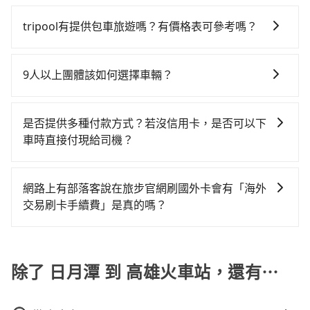
計程車包車的價格通常根據時間或距離計算，包車的價
元間，但如改預約tripool可省高達$3,900。但如果你無
回），雖已將eTag和可能的每小時40元路邊停車費用預
全程加上轉車時間共2小時58分鐘，假設2位同行，高鐵
格通常是根據時間或距離來計算，而且在不同城市和地
法提前預約，或偏好臨時叫車，那要注意南投縣僅有合
估進去，但額外的汽車保險與可能的罰單都需自付。再
tripool有提供包車旅遊嗎？有價格表可參考嗎？
加轉乘之平均每人花費為2,140元。不過南投縣領有合法
區，價格可能有所不同。另外，計程車包車價格也可能
法計程車約340輛，計程車密度為雙北的0.2%，也就是
者，和運的iRent只提供最基本的車型，如Toyota
執照的計程車僅有300多輛，計程車的密度為雙北的
tripool提供全台各地包括高雄火車站與日月潭的包車旅
會因為交通狀況等因素而有所變動。因此，在預定包車
說要臨時叫到小黃的難度是台北或新北的500倍之多。再
Yaris、Prius C、Vios這類乘坐體驗較差的車款，如果人
0.2%，換句話說，臨時要叫小黃的難度是雙北大城市的
遊，從單純的單趟接送到算時間的計時包車都有，可彈
之前，最好先詢問清楚具體價格和注意事項。相比之
加上南投縣有些計程車司機不按錶計費，約有58%會採
9人以上團體該如何選擇車輛？
數超過四位，更是沒有較大的七人座或九人座可供選
500倍，且日月潭並未位於市區，可能根本無車可攔。縱
性選擇2~12小時的服務，滿足家族出遊、朋友聚會、婚
下，旅步的包車服務價格相對更為透明和具體，一般是
現場議價，建議最好先上網預約，以免當場被坑受騙。
擇，而且無人租車最令人詬病的就是車況，打開車門才
使幸運攔到一輛小黃了，南投縣少部分小黃司機不按表
在Line群組或Facebook社團裡，有司機標榜能提供乘坐
喪喜慶等不同的需求。價格透明、無隱藏費用，網站試
按照包車時間和里程、車型來計費，價格在網站上公開
綜合以上，無論在價格或服務品質上，tripool都是你從
發現仍有上一組乘客遺留的垃圾或者撞凹的車門仍未被
收費，看乘客是外地人便漫天喊價或恣意繞路。但如果
9人以上之廂型車，其實屬違法。在現行法律下，營業小
算即真實價格，免去來回電話確認。一天包車的價格可
透明，方便客戶可以更加準確地了解行程所需時間和費
是否提供多種付款方式？若沒信用卡，是否可以下
日月潭到高雄火車站的最佳選擇。
修理，每一次租車都好像在開樂透一樣。另外，偶爾也
全程使用tripool並到府專車接送，則每人平均花費約
客車最多座位數量就是9人，如扣掉司機就只能乘坐8位
能跟其他車隊相差無幾，但是如果只需要短時數或者單
用。
車時直接付現給司機？
會遇到明明已經預約了時間但上一位用戶卻遲遲尚未歸
1,840元，費時2小時38分鐘。選擇搭乘高鐵而不預約包
乘客，如果要10人以上就是營業大客車的範疇，也就是
程專車服務者，敢大聲說我們價格絕對最划算。網站上
還，又或者要還車時卻偏偏找不到停車位，對於急著用
車，不僅每人至少額外負擔300元車資，而且更會額外浪
目前旅步提供多種付款方式可供選擇，包括線上刷卡
中型巴士或大型遊覽車。非法改裝的車輛，不僅與車輛
可直接挑選小轎車、休旅車、或九人座箱型車，如需10
車或者要載其他乘客的人來說就有不小的風險。最後，
費20分鐘在轉乘與等車上，現在還不馬上來預約
(VISA/MasterCard/JCB)、簽帳卡 (金融信用卡) 和
行照不符，連司機的駕照都會不符。在路上被警察盤查
人以上巴士，請來信洽詢。
網路上有部落客說在旅步官網刷國外卡會有「海外
雖然路邊隨租隨還看似方便，但實際使用時還是有其區
tripool！如果你是獨自一人乘車，也可參考tripool的拼
AFTEE 先享受後付款等。若您沒有信用卡，建議可以使
請下車終止行程事小，如果發生意外，保險公司可不予
交易刷卡手續費」是真的嗎？
域的限制，實際可停靠的地點與你的上下車地點仍有段
車共乘服務，最多可再節省50%的交通費用。
用 AFTEE 的服務，您可以在訂單成立後的14天內到超商
賠償就事大了。千萬別為了省小錢而把朋友親人的安全
距離，在遇到下雨天或者載行李時，就顯得非常不便。
當然不是真的！目前在旅步的官網刷卡是不會被收取
櫃檯繳費，或者利用 ATM 完成匯款。
給賭上。通常人數沒有超過10位，建議預約一台九人座
「海外交易手續費」的，請放心使用！
與一台小轎車比較划算，如人數超過12位就一定是叫一
除了 日月潭 到 高雄火車站，還有⋯
台中巴比較方便。但也有例外，比方說有些山區或路段
是禁止大客車通行的，建議在預定時最好先與車行或平
台確認。