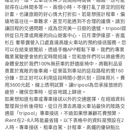
確定的一環。公車班次稀少且間隔時間長，錯過一班可能
就得在山林間多等一、兩個小時，不僅打亂了原定的回程
計畫，也讓旅遊的好心情大打折扣。若是想搭計程車，偏
遠地區往往一車難求，甚至可能遇到不合理的議價。請別
讓回程的交通問題，成為您完美一日遊的遺憾。tripool提
供從日月潭或周邊的向山遊客中心、日月潭伊達邵、峇嵐
杉丘 奢華露營入口處直達高雄火車站的預約接送服務。您
可以在結束遊覽前，透過手機APP輕鬆下單，我們的專業
職業駕駛便會依約定時間抵達。您和旅伴們可以將疲憊的
身體安放於我們100%無菸車的舒適座椅中，將戰利品妥
善置於寬敞的後車廂。從景區到車站的這段路程約需160
分鐘，您正好可以利用這段時間小憩片刻、回味照片。費
用3600元起，線上透明試算，讓tripool為您承接旅途的
疲勞，確保您準時、從容地踏上歸途。
如果想知道包車或專車接送以外的交通選擇，在經過資料
整理與分析後得知，從日月潭去高雄火車站最快的陸路交
通是「tripool」專車接送，不過如果想兼顧花費預算，
iRent在2~8人時能最省錢。以下表格中的資料是預設在2
人時，專車接送、租車自駕、計程車、高鐵的優缺點比