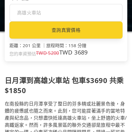
查詢真實價格
距離
：
201 公里
｜
旅程時間
：
158 分鐘
TWD
3689
TWD
5200
您的車資預估
日月潭到高雄火車站 包車$3690 共乘
$1850
在南投縣的日月潭享受了整日的芬多精或壯麗景色後，身
體的疲憊感也隨之而來。此刻，您可能提著滿手的當地特
產與紀念品，只想盡快抵達高雄火車站，坐上舒適的火車/
高鐵返家。然而，許多風景區的聯外交通卻是旅程中最不