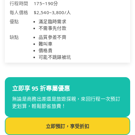
行程時間
175~190分
每人價格
$2,540~3,800/人
優點
滿足臨時需求
不需事先付款
缺點
品質參差不齊
難叫車
價格貴
可能不跳錶被坑
立即享 95 折專屬優惠
無論是商務出差還是旅遊探親，來回行程一次預訂
更划算，輕鬆節省旅費！
立即預訂，享受折扣