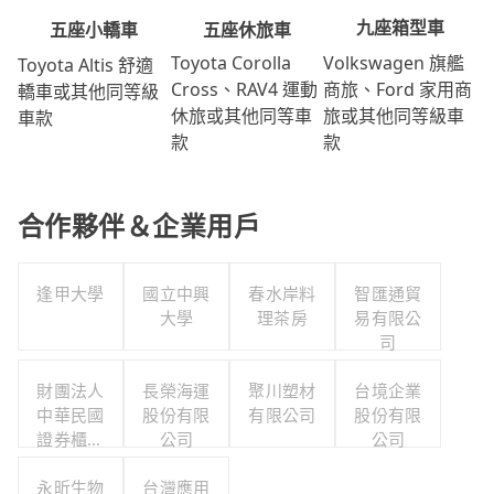
九座箱型車
五座休旅車
五座小轎車
Volkswagen 旗艦
Toyota Corolla
Toyota Altis 舒適
商旅、Ford 家用商
Cross、RAV4 運動
轎車或其他同等級
旅或其他同等級車
休旅或其他同等車
車款
款
款
合作夥伴＆企業用戶
逢甲大學
國立中興
春水岸料
智匯通貿
大學
理茶房
易有限公
司
財團法人
長榮海運
聚川塑材
台境企業
中華民國
股份有限
有限公司
股份有限
證券櫃檯
公司
公司
買賣中心
永昕生物
台灣應用