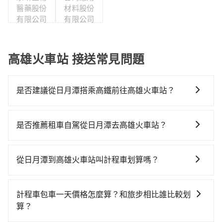
醫藥股份
材料股份
有限公司
有限公司
高雄火車站 接送常見問題
是否建議從日月潭搭乘高鐵前往高雄火車站？
若要從日月潭搭高鐵前往高雄火車站，高鐵較貴、費
時，且難叫計程車前往高鐵站！從最早06:25一直到
是否推薦租車自駕從日月潭去高雄火車站？
23:07，台中-左營一天最多有89班次高鐵可搭乘。假設
如果你有台灣駕照且對自己駕駛技術有信心，且在車上
從日月潭 (南投縣魚池鄉) 前往最靠近的台中高鐵站，叫
時不需要閉目養神（因為要自己開車），最重要的是你
一輛計程車花費約2,500元、車程約70分鐘。抵達高鐵站
從日月潭到高雄火車站叫計程車划算嗎？
當天就要來回，那在南投路邊可隨租隨借的iRent應該是
後，步行進站、現場購票並於月台排隊的時間約20分
如選擇小黃直達，在南投可以透過app叫車的有55688台
你最便宜選擇。註冊完iRent的app後，可以每小時
鐘，再乘坐45~68分鐘（平均57分）的高鐵從台中站前
灣大車隊和Yoxi，如果在路邊攔不到車，也可考慮打電
$115~205承租小轎車，每公里再額外加收$3.2，從日月
往左營高鐵站，每人票價790元，再用10分鐘出站、等
計程車包車一天價格怎麼算？和旅步相比誰比較划
話至南投縣魚池鄉當地唯一的計程車行-日月星光計程車
潭到高雄火車站的花費預估為$2,700~3,350（金額差異
待車站前排班的計程車，搭上小黃後約花21分鐘、車費
算？
等叫車看看。依照里程跳錶計算，價格約為5,075~7,600
來自於平假日、車款差異、抵達目的地後多久原路返
200元後，抵達高雄火車站 (高雄市三民區) 的目的地。