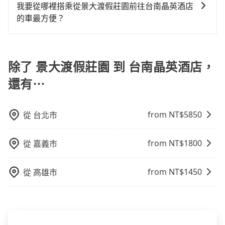
提供早鳥優惠，您越早預訂就能享有更優惠的價格。所
算。網站上可直接挑選小轎車、休旅車、或九人座箱型
我要從哪裡搭乘從景大渡假莊園前往台南晶英酒店
還是有其區域的限制，實際可停靠的地點與你的上下車
以不妨趁早訂購，享受更划算的價格。
車，如需10人以上巴士，請來信洽詢。
的車最方便？
地點仍有段距離，在遇到下雨天或者載行李時，就顯得
非常不便。
tripool提供到府專車接送服務，不論在台灣本島哪個角
落，只要有路能到、Google地圖上能標註、GPS上能找
得到，我們就保證發車。直接在官網上輸入住家地址、
除了 景大渡假莊園 到 台南晶英酒店，
辦公大樓、飯店民宿、各地車站、機場航廈、甚至風景
還有⋯
區，我們司機都會依照訂單上的資訊依約接送。
from NT$
5850
從
台北市
from NT$
1800
從
嘉義市
from NT$
1450
從
高雄市