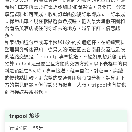
費方式與無任何隱藏費用，是國內外旅客的包車首選，讓
預約叫車不再需要打電話或加LINE問報價，只要花一分鐘
填寫資料即可完成，收到訂單編號後訂單即成立，訂單成
立保證出車。現在就點選黃色按鈕，輸入景大渡假莊園和
台南晶英酒店或任何你想去的地方，越早下訂，優惠越
多。
如果想知道包車或專車接送以外的交通選擇，在經過資料
整理與分析後得知，從景大渡假莊園去台南晶英酒店最快
的陸路交通是「tripool」專車接送，不過如果想兼顧花費
預算，iRent是最便宜且方便的交通方式。以下表格中的資
料是預設在3人時，專車接送、租車自駕、計程車、高鐵
的優缺點比較，更完整的交通費用與時間分析，請見更下
方的常見問題。但假設只有獨自一人時，tripool也有提供
到府接送共乘服務。
tripool 旅步
行程時間
55分