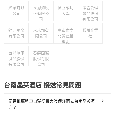
燁承有限
霖恩如股
國立成功
澤豐管理
公司
份有限公
大學
顧問股份
司
有限公司
鈞元開發
水木加有
臺南市文
彩蓎企業
有限公司
限公司
化資產管
社
理處
台灣無印
春霖國際
良品股份
股份有限
有限公司
公司
台南晶英酒店 接送常見問題
是否推薦租車自駕從景大渡假莊園去台南晶英酒
店？