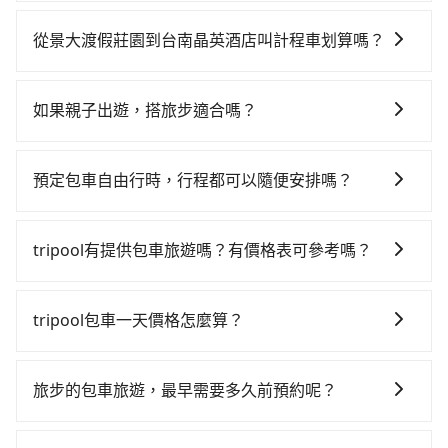
如果你有台灣駕照且對自己駕駛技術有信心，且在車上
時不需要閉目養神（因為要自己開車），最重要的是你
從景大渡假莊園到台南晶英酒店叫計程車划算嗎？
當天就要來回，那在台南路邊可隨租隨借的iRent應該是
如選擇小黃直達，在台南可以透過app叫車的有55688台
你最便宜選擇。註冊完iRent的app後，可以每小時
灣大車隊、Uber、Line Taxi、Yoxi等。依照里程跳錶計
$115~205承租小轎車，每公里再額外加收$3.2，從景大
如果親子出遊，搭旅步適合嗎？
算，價格約為1,335~1,600元間。不過台南市僅有合法計
渡假莊園到台南晶英酒店的花費預估為
適合的，另外旅步也特別為您心愛的寶貝準備了兒童座
程車約4,140輛，計程車密度為雙北的4.6%，也就是說要
$1,000~1,450（金額差異來自於平假日、車款差異、抵
椅及兒童用增高墊供您選購(租借300元/個)，讓您和孩子
臨時叫到小黃的難度是台北或新北的20倍之多。再加上
達目的地後多久原路返回），雖已將每小時40元路邊停
預定包車自由行時，行程都可以隨便安排嗎？
出遊時安全更有保障。
台南市有些計程車司機不按錶計費，約有17%會採現場
車費用預估進去，但額外的汽車保險與可能的罰單都需
只要不超出您選用的用車時間及行程總公里數，且行程
議價，建議最好先上網預約，以免當場被坑受騙。雖然
自付。再者，和運的iRent只提供最基本的車型，如
沒有到達海拔1500公里以上的山區，行程都是可以依照
景大渡假莊園到台南晶英酒店的跳表小黃可能較為便
tripool有提供包車旅遊嗎？有價格表可參考嗎？
Toyota Yaris、Prius C、Vios這類乘坐體驗較差的車
您的需求安排的。
宜，但仍有臨時攔不到車以及計程車司機不跳錶計費的
款，如果人數超過四位，更是沒有較大的七人座或九人
tripool提供全台各地包括台南晶英酒店與景大渡假莊園
風險，如你們人數在五人以上，分坐兩台計程車就不太
座可供選擇，而且無人租車最令人詬病的就是車況，打
的包車旅遊，從單純的單趟接送到算時間的計時包車都
tripool包車一天價格怎麼算？
方便，反而能事先預約且品質穩定的tripool，可能更適
開車門才發現仍有上一組乘客遺留的垃圾或者撞凹的車
有，可彈性選擇2~12小時的服務，滿足家族出遊、朋友
合你。
門仍未被修理，每一次租車都好像在開樂透一樣。另
因包車費用會隨著您選用2-12小時不等的包車時數、所
聚會、婚喪喜慶等不同的需求。價格透明、無隱藏費
外，偶爾也會遇到明明已經預約了時間但上一位用戶卻
需行程的公里數及車型而有所不同，建議可以直接上旅
用，網站試算即真實價格，免去來回電話確認。一天包
旅步的包車旅遊，最早需要多久前預約呢？
遲遲尚未歸還，又或者要還車時卻偏偏找不到停車位，
步官網一鍵查價，即時試算您包車費用，清楚透明，且
車的價格可能跟其他車隊相差無幾，但是如果只需要短
對於急著用車或者要載其他乘客的人來說就有不小的風
當您的行程確定後，建議盡早預訂包車服務，因為旅步
無隱藏費用。
時數或者單程專車服務者，敢大聲說我們價格絕對最划
險。最後，雖然路邊隨租隨還看似方便，但實際使用時