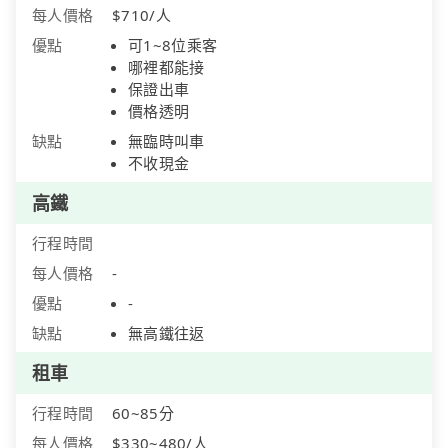
每人價格
$710/人
優點
可1~8位乘客
哪裡都能接
保證出車
價格透明
缺點
無臨時叫車
不收現金
高鐵
行程時間
每人價格
-
優點
-
缺點
無高鐵往返
租車
行程時間
60~85分
每人價格
$330~480/人