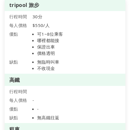
tripool 旅步
行程時間
30分
每人價格
$550/人
優點
可1~8位乘客
哪裡都能接
保證出車
價格透明
缺點
無臨時叫車
不收現金
高鐵
行程時間
每人價格
-
優點
-
缺點
無高鐵往返
租車