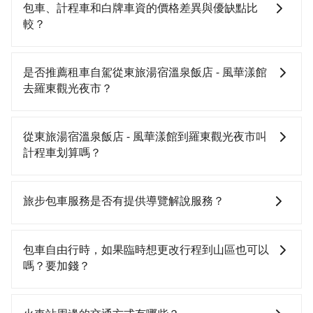
包車、計程車和白牌車資的價格差異與優缺點比
較？
包車、計程車或白牌車。主要價格差異和優缺點如下： -
包車：優點是搭乘舒適可以根據自己的需求安排時間和
是否推薦租車自駕從東旅湯宿溫泉飯店 - 風華漾館
地點上車較客製化。此外，司機還會提供各種旅遊建議
去羅東觀光夜市？
與資訊。長途接送價格比計程車車資更優惠。 - 計程
車：優點是24小時隨叫隨到，價格按錶計費，但若遇交
如果你有台灣駕照且對自己駕駛技術有信心，且需要絕
通塞車時亦會加收延遲費用，一般屬短程接駁為主。 -
對的時間彈性，最重要的是你當天就要來回，那在宜蘭
從東旅湯宿溫泉飯店 - 風華漾館到羅東觀光夜市叫
白牌車：優點是價格相對較低，有的還可喊價。但安全
路邊可隨租隨借的iRent應該是你最便宜選擇。註冊完
計程車划算嗎？
性和服務質量無法保障，需要自行承擔風險，遇到狀況
iRent的app後，可以每小時$115~205承租小轎車，每
事後也無法申訴退費。
公里再額外加收$3.2，從東旅湯宿溫泉飯店 - 風華漾館
如選擇小黃直達，在宜蘭可以透過app叫車的有55688台
到羅東觀光夜市的花費預估為$550~1,050（金額差異來
灣大車隊、Uber、Line Taxi、Yoxi等，如果在路邊攔不
旅步包車服務是否有提供導覽解說服務？
自於平假日、車款差異、抵達目的地後多久原路返
到車，也可考慮打電話至東旅湯宿溫泉飯店 - 風華漾館
回），雖已將每小時40元路邊停車費用預估進去，但額
附近的計程車隊，如礁溪計程車、昌鏋計程車、三全計
抱歉！目前旅步的包車服務暫無提供導覽服務，如果您
外的汽車保險與可能的罰單都需自付。再者，和運的
程汽車行等叫車看看。依照里程跳錶計算，價格約為
需要導覽服務，可事先透過電子郵件
包車自由行時，如果臨時想更改行程到山區也可以
iRent只提供最基本的車型，如Toyota Yaris、Prius C、
490~600元間。不過宜蘭縣僅有合法計程車約750輛，計
booking@tripool.app聯繫我們，將有專人協助回覆確
嗎？要加錢？
Vios這類乘坐體驗較差的車款，如果人數超過四位，更
程車密度為雙北的0.9%，也就是說要臨時叫到小黃的難
認是否能協助安排。
是沒有較大的七人座或九人座可供選擇，而且無人租車
度是台北或新北的100倍之多。再加上宜蘭縣有些計程車
可以的，當您的旅程需要穿越山區或是高海拔地區時，
最令人詬病的就是車況，打開車門才發現仍有上一組乘
司機不按錶計費，約有47%會採現場議價，建議最好先
旅步可能會根據行經的路線是否超過海拔1500公尺來進