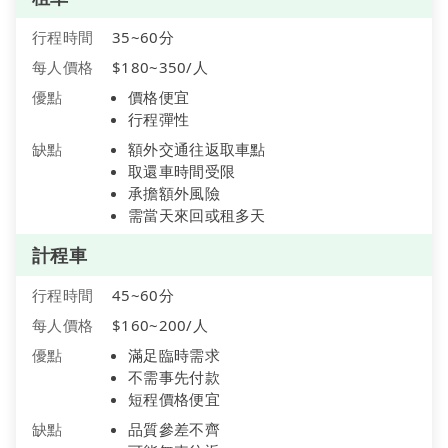
行程時間
35~60分
每人價格
$180~350/人
優點
價格便宜
行程彈性
缺點
額外交通往返取車點
取還車時間受限
承擔額外風險
需當天來回或租多天
計程車
行程時間
45~60分
每人價格
$160~200/人
優點
滿足臨時需求
不需事先付款
短程價格便宜
缺點
品質參差不齊