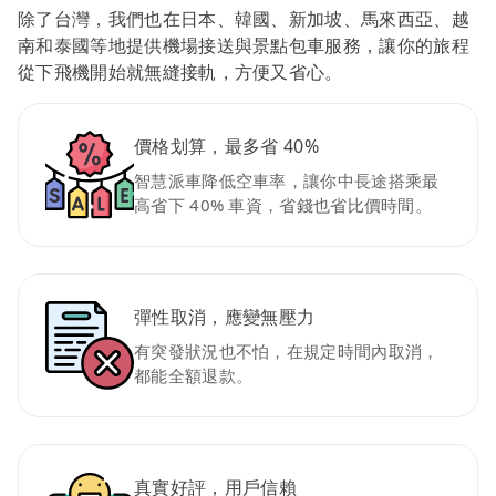
除了台灣，我們也在日本、韓國、新加坡、馬來西亞、越
南和泰國等地提供機場接送與景點包車服務，讓你的旅程
從下飛機開始就無縫接軌，方便又省心。
價格划算，最多省 40%
智慧派車降低空車率，讓你中長途搭乘最
高省下 40% 車資，省錢也省比價時間。
彈性取消，應變無壓力
有突發狀況也不怕，在規定時間內取消，
都能全額退款。
真實好評，用戶信賴