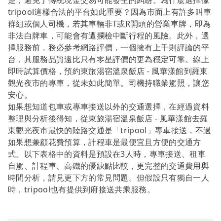
楚，避免了傳統現金交易可能發生的糾紛。為什麼選擇像
tripool這樣合法的平台如此重要？因為市面上有許多叫車
群組或個人司機，若其車輛非T或R開頭的營業車牌，即為
非法白牌車，可能會有遭攔檢中斷行程的風險。此外，選
擇服務前，務必參考網路評價，一個擁有上千則評論的平
台，其服務品質遠比只有零星評價的更為穩定可靠。線上
即時試算價格，預約東旅湯宿溫泉飯店 - 風華漾館到羅東
觀光夜市的專車，從未如此簡單。司機持職業駕照，讓您
安心。
如果想知道包車或專車接送以外的交通選擇，在經過資料
整理與分析後得知，從東旅湯宿溫泉飯店 - 風華漾館去羅
東觀光夜市最快的陸路交通是「tripool」專車接送，不過
如果想兼顧花費預算，計程車是最便宜且方便的交通方
式。以下表格中的資料是預設在3人時，專車接送、租車
自駕、計程車、高鐵的優缺點比較，更完整的交通費用與
時間分析，請見更下方的常見問題。但假設只有獨自一人
時，tripool也有提供到府接送共乘服務。