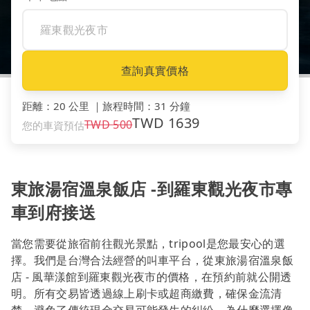
查詢真實價格
距離
：
20 公里
｜
旅程時間
：
31 分鐘
TWD
1639
TWD
500
您的車資預估
東旅湯宿溫泉飯店 -到羅東觀光夜市專
車到府接送
當您需要從旅宿前往觀光景點，tripool是您最安心的選
擇。我們是台灣合法經營的叫車平台，從東旅湯宿溫泉飯
店 - 風華漾館到羅東觀光夜市的價格，在預約前就公開透
明。所有交易皆透過線上刷卡或超商繳費，確保金流清