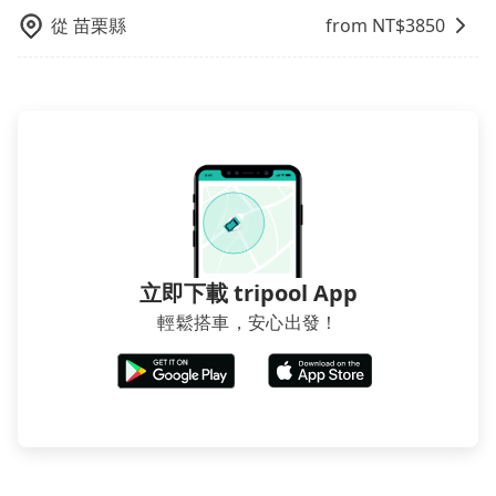
得便宜，但缺點就是多數要匯款並再人工確認。假如不
從
苗栗縣
from NT$
3850
介意多花一點錢省下這些瑣碎的事，台灣本土的AsiaYo
或者國際Airbnb都值得推薦。
立即下載 tripool App
輕鬆搭車，安心出發！