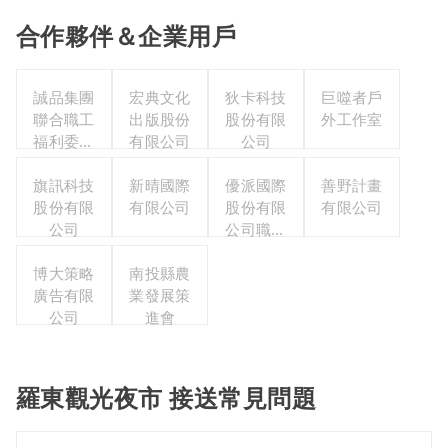
合作夥伴＆企業用戶
誠品集團
宏典文化
狄卡科技
巨噬者戶
聯合職工
出版股份
股份有限
外工作室
福利委員
有限公司
公司
會
旗訊科技
新晴國際
優派國際
善野計畫
股份有限
有限公司
股份有限
有限公司
公司
公司職工
福利委員
博大策略
南投縣農
會
廣告有限
業發展策
公司
進會
羅東觀光夜市 接送常見問題