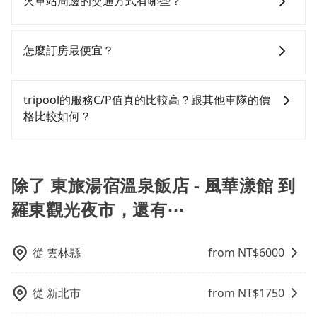
火車站周邊的交通方式有哪些？
客遺留的垃圾或者撞凹的車門仍未被修理，每一次租車
上網預約，以免當場被坑受騙。雖然東旅湯宿溫泉飯店 -
行額外的費用收取。但是，這些費用會在您下訂單後、
都好像在開樂透一樣。另外，偶爾也會遇到明明已經預
風華漾館到羅東觀光夜市的跳表小黃可能較為便宜，但
出發前先與您進行確認，確保您明確知道所有的費用。
火車站通常是城市的交通樞紐，以下是火車站常見交通
約了時間但上一位用戶卻遲遲尚未歸還，又或者要還車
仍有臨時攔不到車以及計程車司機不跳錶計費的風險，
我們會透過Email的方式向您說明收費細節，讓您能更放
方式： 公車或客運：乘坐公車或客運到達或離開火車
怎麼訂房最便宜？
時卻偏偏找不到停車位，對於急著用車或者要載其他乘
如你們人數在五人以上，分坐兩台計程車就不太方便，
心地享受旅步為您提供的服務。
站，相對便宜經濟。 計程車：乘坐計程車到達或離開火
客的人來說就有不小的風險。最後，雖然路邊隨租隨還
反而能事先預約且品質穩定的tripool，可能更適合你。
車站，方便快捷但昂貴。 捷運/輕軌：通過捷運或輕軌到
現在旅客預訂飯店已經很少透過旅行社，大多是透過
看似方便，但實際使用時還是有其區域的限制，實際可
達或離開火車站，快捷便利。 包車：預定包車到達或離
OTA (online travel agent) 來完成，除了可以快速依據
tripool的服務C/P值真的比較高？跟其他車隊的價
停靠的地點與你的上下車地點仍有段距離，在遇到下雨
開火車站，是最便利的，無需與人共乘、快速抵達。
地區、價位、人數、特殊需求來搜尋適合的旅店與房
格比較如何？
天或者載行李時，就顯得非常不便。
型，更重要的是通常價格是官網的6~8折，如果又有加入
會員或者使用特定的信用卡，還可以累積點數做現金回
在服務品質許可下，乘客當然希望價格越便宜越好，而
饋或未來換取免費的住房。台灣人常用的線上訂房平台
市場上稍具規模且合法經營的業者，有以短程與城市為
有Booking.com、Agoda.com、Hotels.com、
主的台灣大車隊、大都會、LINE Taxi、Uber，機場接送
除了 東旅湯宿溫泉飯店 - 風華漾館 到
Expedia.com、Trip.com等。正常來說，線上刷卡付款
則有肯驛、全鋒、格上租車、和運租車，包車旅遊則是
羅東觀光夜市，還有⋯
完後預定就完成，事先不用電話確認空房，事後也不用
KKDAY、KLOOK、叫車吧等。tripool旅步專注在長程
告知付款完畢，一切都能在網路上操作。但有些較冷門
單程接送與跨縣市計時包車，不論從哪邊去哪裡（當然
或規模較小的飯店，有可能再多平台同時上架而發生超
也包括東旅湯宿溫泉飯店 - 風華漾館去羅東觀光夜
從
雲林縣
from NT$
6000
賣的現象，便有可能到了現場卻沒房可住的窘境，所以
市），全台保證出車。由於有高效的車輛調度能力，能
在預定時要不選擇評分高、評論多的飯店，不然就是還
以市價7~8折提供專車到府服務，是絕大多數乘客出行的
要再人工電話與飯店確認。預訂民宿方面，如不怕麻
最佳選擇。
從
新北市
from NT$
1750
煩，有些時候直接打電話問的價格可能比民宿訂房網來