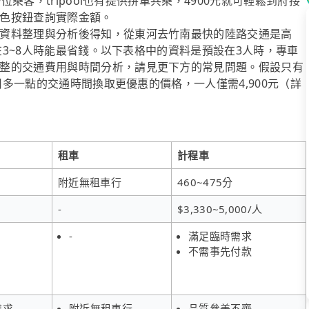
位乘客，tripool也有提供拼車共乘，4900元就可輕鬆到府接
色按鈕查詢實際金額。
資料整理與分析後得知，從東河去竹南最快的陸路交通是高
送在3~8人時能最省錢。以下表格中的資料是預設在3人時，專車
整的交通費用與時間分析，請見更下方的常見問題。假設只有
能用多一點的交通時間換取更優惠的價格，一人僅需4,900元（詳
租車
計程車
附近無租車行
460~475分
-
$3,330~5,000/人
-
滿足臨時需求
不需事先付款
難求
附近無租車行
品質參差不齊