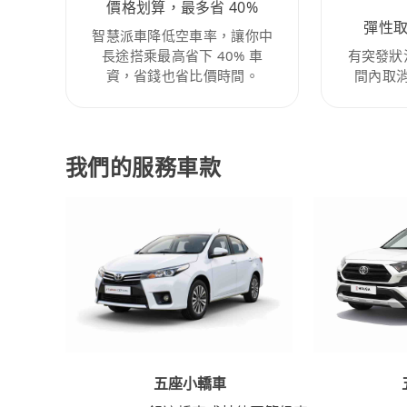
價格划算，最多省 40%
彈性
智慧派車降低空車率，讓你中
長途搭乘最高省下 40% 車
有突發狀
資，省錢也省比價時間。
間內取
我們的服務車款
五座小轎車