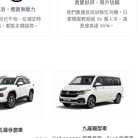
真實好評，用戶信賴
取消，應變無壓力
我們嚴選並培訓每位司機，已
況也不怕，在規定時
累積服務超過 50 萬人次，滿
消，都能全額退款。
意度高達 99%。
九座箱型車
五座休旅車