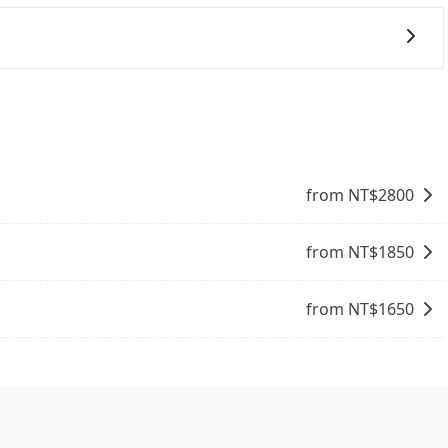
、且遇塞車、停紅燈時等低速行駛時還需額外加價不同，旅步
。
能提供乘坐9人以上之廂型車，其實屬違法。在現行法律下，營業小
8位乘客，如果要10人以上就是營業大客車的範疇，也就是中
輛行照不符，連司機的駕照都會不符。在路上被警察盤查請下
賠償就事大了。千萬別為了省小錢而把朋友親人的安全給賭
與一台小轎車比較划算，如人數超過12位就一定是叫一台中巴
from NT$
2800
禁止大客車通行的，建議在預定時最好先與車行或平台確認。
from NT$
1850
from NT$
1650