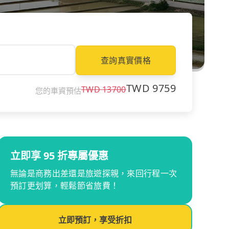
查詢真實價格
TWD
9759
TWD
13700
您的車資預估
立即享 95 折專屬優惠
無論是商務出差還是旅遊探親，來回行程一次
預訂更划算，輕鬆節省旅費！
立即預訂，享受折扣