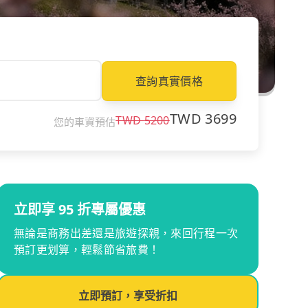
查詢真實價格
TWD
3699
TWD
5200
您的車資預估
立即享 95 折專屬優惠
無論是商務出差還是旅遊探親，來回行程一次
預訂更划算，輕鬆節省旅費！
立即預訂，享受折扣