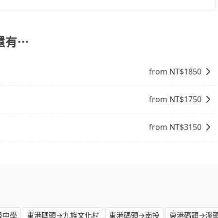
、且遇塞車、停紅燈時等低速行駛時還需額外加價不同，旅步
。
還有⋯
from NT$
1850
from NT$
1750
from NT$
3150
級中學
東港碼頭→九族文化村
東港碼頭→南投
東港碼頭→溪