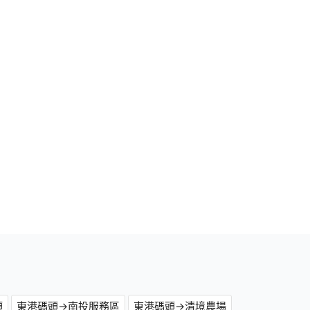
頭
東港碼頭→南投服務區
東港碼頭→清境農場