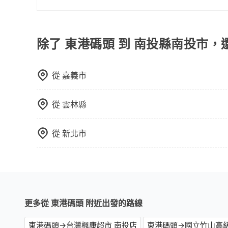
旅步的車資採固定費率與計程車需依行駛距離計費
費用比計程車低，且能讓您更能輕鬆掌握交通開支
除了 東港碼頭 到 南投縣南投市，
從
嘉義市
從
雲林縣
從
新北市
更多從 東港碼頭 附近出發的路線
東港碼頭→台灣楓康超市 南投店
東港碼頭→國立竹山高