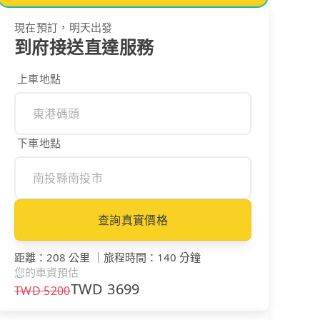
現在預訂，明天出發
到府接送直達服務
上車地點
下車地點
查詢真實價格
距離
：
208 公里
｜
旅程時間
：
140 分鐘
您的車資預估
TWD
3699
TWD
5200