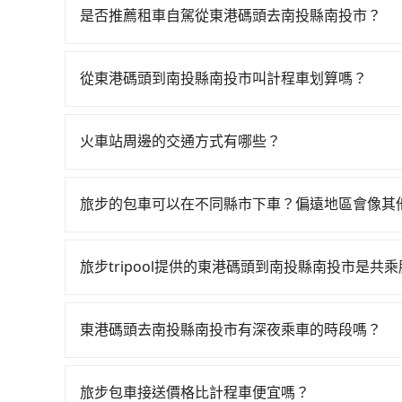
22:55，左營-台中一天最多有90班次高鐵可搭乘
是否推薦租車自駕從東港碼頭去南投縣南投市？
一輛計程車花費約1,400元、車程約59分鐘。抵
如果你有台灣駕照且對自己駕駛技術有信心，且在
鐘，再乘坐42~69分鐘（平均57分）的高鐵從左
天就要來回，那在屏東路邊可隨租隨借的iRent應該
車站前排班的計程車，搭上小黃後約花32分鐘、車費
從東港碼頭到南投縣南投市叫計程車划算嗎？
$115~205承租小轎車，每公里再額外加收$3.2，
程加上轉車時間共2小時58分鐘，假設2位同行，高
如選擇小黃直達，在屏東可以透過app叫車的有556
差異來自於平假日、車款差異、抵達目的地後多久原
照的計程車僅有400多輛，計程車的密度為雙北的0
話至附近的計程車隊，如東中計程車、小琉球計程
預估進去，但額外的汽車保險與可能的罰單都需自付。再
倍。縱使幸運攔到一輛小黃了，屏東縣少部分小黃
火車站周邊的交通方式有哪些？
4,230~6,300元間，但如改預約tripool可省
Yaris、Prius C、Vios這類乘坐體驗較差
如果全程使用tripool並到府專車接送，則每人平均
火車站通常是城市的交通樞紐，以下是火車站常見
東縣僅有合法計程車約370輛，計程車密度為雙北的
擇，而且無人租車最令人詬病的就是車況，打開車
包車，不僅每人至少額外負擔90元車資，而且更會
相對便宜經濟。 計程車：乘坐計程車到達或離開火
倍之多。如果當天或隔天也要原路返回，南投縣南投
理，每一次租車都好像在開樂透一樣。另外，偶爾
旅步的包車可以在不同縣市下車？偏遠地區會像其
tripool！如果你是獨自一人乘車，也可參考tri
離開火車站，快捷便利。 包車：預定包車到達或
車，建議事先做好規劃。再加上屏東縣有些計程車司
又或者要還車時卻偏偏找不到停車位，對於急著用
旅步的包車服務非常方便，您可以在不同縣市下車
約，以免當場被坑受騙。綜合以上，無論在價格或服務
邊隨租隨還看似方便，但實際使用時還是有其區域
用，不會像其他業者那樣收取額外費用。但如果您
選擇。
旅步tripool提供的東港碼頭到南投縣南投市是共
遇到下雨天或者載行李時，就顯得非常不便。
付額外的費用，不過別擔心，您可以透過旅步官網
tripool除了共乘拼車服務外，也有包車到府接
司機以外，從上車到下車期間，都不會再有其他陌
東港碼頭去南投縣南投市有深夜乘車的時段嗎？
度安排，路線上會盡可能以順路為優先，載客數也
tripool不僅全台島內任何車輛到的了的地方都
一日傍晚五點以前下訂預約，旅步就敢保證出車。
旅步包車接送價格比計程車便宜嗎？