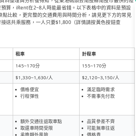
資料整理與分析後得知，從東港碼頭去南投縣南投市最快的陸
費預算，iRent在2~8人時能最省錢。以下表格中的資料是預設
缺點比較，更完整的交通費用與時間分析，請見更下方的常見
府接送共乘服務，一人只要$1,800（詳情請按黃色按鈕查
租車
計程車
145~170分
155~170分
$1,330~1,630/人
$2,120~3,150/人
價格便宜
滿足臨時需求
行程彈性
不需事先付款
額外交通往返取車點
品質參差不齊
取還車時間受限
可能無車往返
承擔額外風險
價格貴