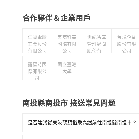
合作夥伴＆企業用戶
仁寶電腦
美商科高
世紀智庫
台境企業
工業股份
國際有限
管理顧問
股份有限
有限公司
公司
股份有限
公司
公司
露蜜詩國
國立臺灣
際有限公
大學
司
南投縣南投市 接送常見問題
是否建議從東港碼頭搭乘高鐵前往南投縣南投市？
若要從東港碼頭搭高鐵前往南投縣南投市，高鐵較貴