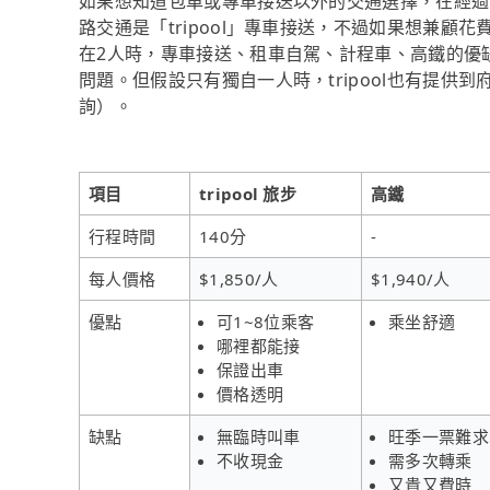
如果想知道包車或專車接送以外的交通選擇，在經過
路交通是「tripool」專車接送，不過如果想兼顧花
在2人時，專車接送、租車自駕、計程車、高鐵的優
問題。但假設只有獨自一人時，tripool也有提供到
詢）。
項目
tripool 旅步
高鐵
行程時間
140分
-
每人價格
$1,850/人
$1,940/人
優點
可1~8位乘客
乘坐舒適
哪裡都能接
保證出車
價格透明
缺點
無臨時叫車
旺季一票難求
不收現金
需多次轉乘
又貴又費時