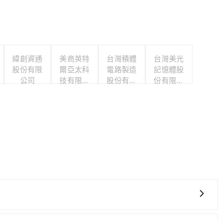
緯創資通
美商英特
台灣積體
台灣美光
股份有限
爾亞太科
電路製造
記憶體股
公司
技有限公
股份有限
份有限公
司
公司
司
、費時，且難叫計程車前往高鐵站！從最早05:50一直到