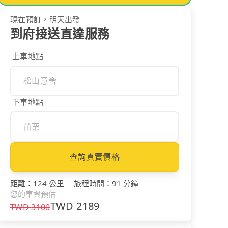
現在預訂，明天出發
到府接送直達服務
上車地點
下車地點
查詢真實價格
距離
：
124 公里
｜
旅程時間
：
91 分鐘
您的車資預估
TWD
2189
TWD
3100