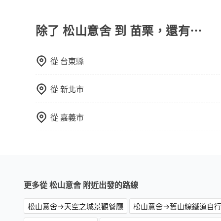
旅步的包車服務非常方便，您可以在不同縣市下車
用，不會像其他業者那樣收取額外費用。但如果您
付額外的費用，不過別擔心，您可以透過旅步官網
除了 松山意舍 到 苗栗，還有⋯
從
台東縣
從
新北市
從
嘉義市
更多從 松山意舍 附近出發的路線
松山意舍→天空之城景觀餐廳
松山意舍→舊山線鐵道自行