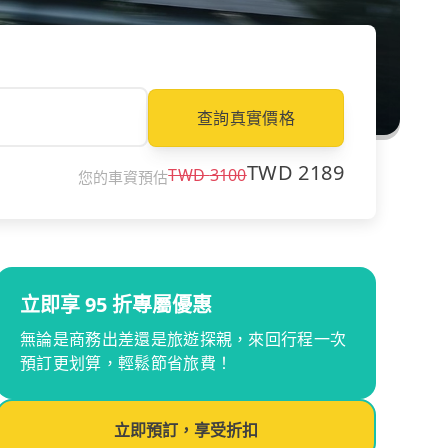
查詢真實價格
TWD
2189
TWD
3100
您的車資預估
立即享 95 折專屬優惠
無論是商務出差還是旅遊探親，來回行程一次
預訂更划算，輕鬆節省旅費！
立即預訂，享受折扣