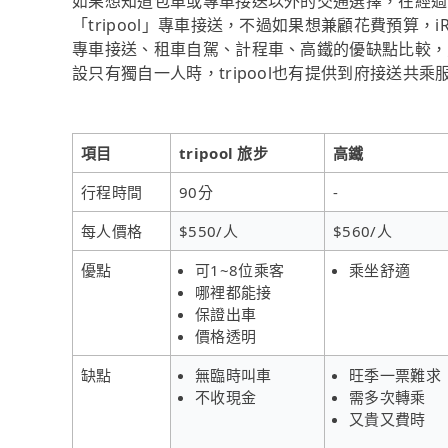
如果想知道包車或專車接送以外的交通選擇，在經過
「tripool」專車接送，不過如果想兼顧花費預算，
專車接送、租車自駕、計程車、高鐵的優缺點比較，
設只有獨自一人時，tripool也有提供到府接送共乘
項目
tripool 旅步
高鐵
行程時間
90分
-
每人價格
$550/人
$560/人
優點
可1~8位乘客
乘坐舒適
哪裡都能接
保證出車
價格透明
缺點
無臨時叫車
旺季一票難求
不收現金
需多次轉乘
又貴又費時