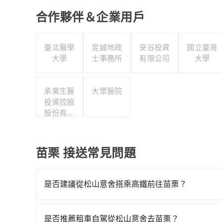
合作夥伴＆企業用戶
臺北醫學
昱誠地政
安谷投資
國立臺灣
大學
士事務所
有限公司
大學
承業生醫
大眾醫院
投資控股
股份有限
公司
苗栗 接送常見問題
是否建議從松山意舍搭乘高鐵前往苗栗？
若要從松山意舍搭高鐵前往苗栗，高鐵較貴、費時、轉車
有30班次高鐵可搭乘。假設從松山意舍 (台北市南
是否推薦租車自駕從松山意舍去苗栗？