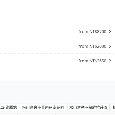
。對於偏遠地區，我們提供的價格已經包含了所有基本的費
需要前往的地點屬於高海拔山區等特殊地點，就可能會需要支
查詢到具體的費用。
from NT$
8700
from NT$
2000
from NT$
2650
車-龍騰站
松山意舍→莫內秘密花園
松山意舍→蘇維拉莊園