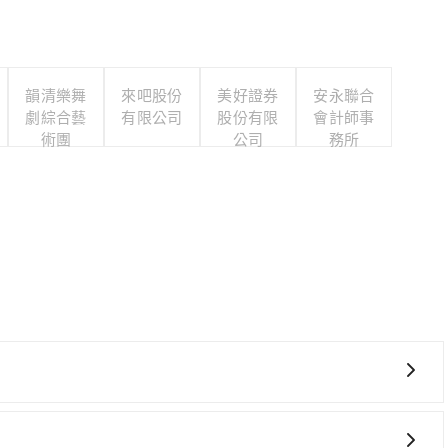
韻清樂舞
來吧股份
美好證券
安永聯合
劇綜合藝
有限公司
股份有限
會計師事
術團
公司
務所
麻煩！從最早06:15一直到22:50，南港-苗栗一天最多
港區) 步行或搭乘公車前往南港高鐵站，接著在站內購買高鐵