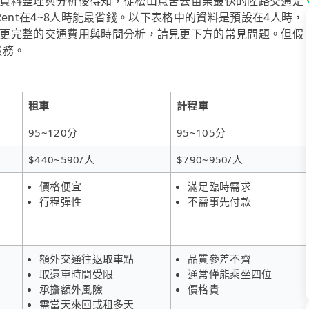
資料整理與分析後得知，從松山意舍去苗栗最快的陸路交通是
iRent在4~8人時能最省錢。以下表格中的資料是預設在4人時，
更完整的交通費用與時間分析，請見更下方的常見問題。但假
服務。
租車
計程車
95~120分
95~105分
$440~590/人
$790~950/人
價格便宜
滿足臨時需求
行程彈性
不需事先付款
額外交通往返取車點
品質參差不齊
取還車時間受限
通常僅能乘坐四位
承擔額外風險
價格貴
需當天來回或租多天