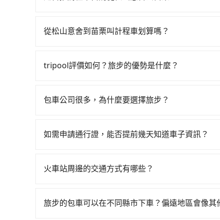
票、通過閘口、並在月台上等待列車的到來，大概又過
如果你有台灣駕照且對自己駕駛技術有信心，且在
站前往苗栗高鐵站，每人票價480元，再用5分鐘
天就要來回，那在台北路邊可隨租隨借的iRent應該
費300元後，抵達苗栗 (苗栗縣苗栗市) 的目的地
從松山意舍到苗栗叫計程車划算嗎？
$115~205承租小轎車，每公里再額外加收$3.2，
之平均每人花費為560元。但如果全程使用tripoo
如選擇小黃直達，在台北可以透過app叫車的有55688台
於平假日、車款差異、抵達目的地後多久原路返回）
鐘。選擇搭乘高鐵而不預約包車，不僅每人至少額外
到車，也可考慮打電話至松山意舍附近的計程車隊
去，但額外的汽車保險與可能的罰單都需自付。再者，和運
現在還不馬上來預約tripool！如果你是三人以下要
tripool評價如何？旅步的優勢是什麼？
錶計算，價格約為3,140~3,800元間，但如改預約t
Prius C、Vios這類乘坐體驗較差的車款，如
的交通費用。
根據google的評價，tripool的服務品質整
法計程車約380輛，數量約為台北市的1%、密度僅
無人租車最令人詬病的就是車況，打開車門才發現
外，tripool司機專業的駕駛和親切服務態度也
論在價格或服務品質上，tripool都是你從松山意
次租車都好像在開樂透一樣。另外，偶爾也會遇到
包車公司很多，為什麼要選擇旅步？
前一日凌晨6點前取消均可無條件全額退費的承諾
還車時卻偏偏找不到停車位，對於急著用車或者要
旅步非常重視司機的審查和車輛的維護，我們的價
還看似方便，但實際使用時還是有其區域的限制，
供更彈性的取消訂單規定，並致力於提供高品質的
如需申請通行證，能否提前幾天知道車子資訊？
天或者載行李時，就顯得非常不便。
為了讓旅步貴賓能夠享有更多取消訂單的彈性，我
用車前一天才開始安排車輛，並於用車前一天晚上
火車站周邊的交通方式有哪些？
事先將您的需求寄至旅步的客服信箱：booking@t
火車站通常是城市的交通樞紐，以下是火車站常見
相對便宜經濟。 計程車：乘坐計程車到達或離開火
旅步的包車可以在不同縣市下車？偏遠地區會像其
離開火車站，快捷便利。 包車：預定包車到達或