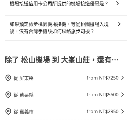
到機場報到，為避免可能的塞車情況，在預估時最好額
方式。 3. 計程車：計程車通常是到達機場的比較昂貴的
機場接送信用卡公司所提供的機場接送優惠是？
需要單程前往，隔天或多天後才需返回，租車就非常不
tripool的拼車共乘服務，最多可再節省50%的交通費
外抓30分鐘的彈性時間。比方說正常台中到桃園機場要
選擇，但對於携帶大量行李或急需前往機場的乘客來
方便。再者，租車地點可能離松山機場還有段路，且須
用。
當您使用信用卡時，通常會享有免費的機場接送服務。
1.5小時的車程，班機預計早上10點起飛，那保險就是早
說，這可能是最方便的選擇。許多城市的計程車公司提
配合車行營業時間做租還動作，另外承租過程繁瑣，租
不過，每家信用卡公司所提供的機場接送優惠次數都有
晨6點以前就從台中出發。如果是國內航線的旅客，提前
供從市中心或其他地區到機場的固定價格，可以預先知
如果預定旅步桃園機場接機，等從桃園機場入境
還通常需額外花費30分鐘做簽約與車體檢查，甚至還要
所不同，而且詳細的優惠規定也可能會隨時變更。為了
1小時到機場已經綽綽有餘了。對於國際航線入境旅客來
道價格，避免爭議。 4. 預約機場接送：可以提前預訂服
後，沒有台灣手機該如何聯絡旅步司機？
先自行加滿油，如遇到不肖業者，還車時可能遭遇各種
確保您出國前能獲得最新的優惠資訊，建議您查詢您信
說，如持有自動通關護照，通常30~40分鐘即可領完行
務，安排接送。價格會因路線而有所不同。 5. 高鐵：搭
莫名理由而被額外收費，風險可謂不小。
您可以先下載並註冊旅步的app並匯入您的訂單資訊，在
用卡公司的官方網站或聯繫客服中心。方便您能輕鬆掌
李出關，而外籍旅客則可能需要60~90分鐘的時間，建
乘高鐵是最快速的選擇，但並非每個縣市都有高鐵站，
抵達桃園機場出關後，可以使用機場提供的免費Wi-Fi上
握最新的優惠訊息，並且充分利用您的信用卡優惠服
議選擇離開機場的乘車時間抓在班機預計落地後的1小
且下高鐵後還需轉搭其他接駁方式抵達機場，對於入、
網，利用旅步app跟司機聯絡，且旅步的app支援外文翻
除了 松山機場 到 大峯山莊，還有⋯
務。
時。但如果是國內航線的旅客，預約班機落地後30分鐘
出境需攜帶大量行李的旅客並不方便。價格也會因您出
譯，讓您不用擔心語言不通的問題，還能讓您省下高額
的乘車時間即可。
發的縣市而有所不同。 總體而言，到機場的最佳交通方
的國際漫遊電話費。
式取決於您的預算、時間和行程安排。建議您提前了解
from NT$
7250
從
屏東縣
並根據自己的需要選擇最方便和經濟實惠的交通方式。
from NT$
5600
從
苗栗縣
from NT$
2950
從
嘉義市