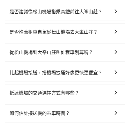
是否建議從松山機場搭乘高鐵前往大峯山莊？
若要從松山機場搭高鐵前往大峯山莊，高鐵較貴、費
時！從最早06:26一直到22:16，台北-嘉義一天最多有59
是否推薦租車自駕從松山機場去大峯山莊？
班次高鐵可搭乘。假設從松山機場 (台北市松山區) 前往
如你有駕照又不排斥自駕，且又不需要利用移動的時間
最靠近的台北高鐵站，叫一輛計程車花費約300元、車程
在車上休息，那在松山機場所在的台北市松山區有約40
約17分鐘。抵達高鐵站後，步行進站、現場購票並於月
從松山機場到大峯山莊叫計程車划算嗎？
間租車車行，比方說永欣汽車租賃、宏勝車業、滴滴小
台排隊的時間約25分鐘，再乘坐73~103分鐘（平均91
如選擇小黃直達，在台北可以透過app叫車的有55688台
客車租賃。一般租車以天為單位，小轎車如Toyota
分）的高鐵從台北站前往嘉義高鐵站，每人票價1,080
灣大車隊、Uber、Line Taxi、Yoxi等，如果在路邊攔不
Altis、Nissan Tiida，一天租金約$1,500，九人座如
元，再用5分鐘出站、等待車站前排班的計程車，搭上小
比起機場接送，搭機場捷運好像更快更便宜？
到車，也可考慮打電話至松山機場附近的計程車隊，如
Hyundai Starex或Volkswagen T5，一天$4,500起，油
黃後約花142分鐘、車費2,600元後，抵達大峯山莊 (嘉
搭乘機場捷運相對於機場接送的確在時間及價格上有其
信誠交通、優良駕駛車隊、仁揚交通等叫車看看。依照
錢（每公里約3元）、eTag（每公里約1元）、路邊停車
義縣阿里山鄉) 的目的地。全程加上轉車時間共4小時40
優勢，但對於入出境需攜帶多件大型行李、同行人數多
里程跳錶計算，價格約為8,340~10,000元間，但如改預
（每小時約40元）、保險費、罰單另計多數租車合約上
抵達機場的交通選擇方式有哪些？
分鐘，假設4位同行，高鐵加轉乘之平均每人花費為
或需事先移動到捷運站搭乘的旅客，到府服務的機場接
約tripool可省高達$2,900。但如果要考慮到回程，嘉義
都會載明每日里程限定200~400公里，超過還會額外加
1,810元。但如果全程使用tripool並到府專車接送，則
所有到機場的交通方式因地區和交通狀況而異，以下列
送會更便捷。
縣僅有合法計程車約330輛，數量約為台北市的1%、密
收100~2,000元不等的費用。由於絕大多數的租車公司
每人平均花費約1,780元，費時4小時32分鐘。選擇搭乘
舉一些常見的選擇： 1. 捷運：如果機場附近有捷運或輕
度僅雙北的0.4%，其叫車的難度是雙北市的240倍。綜
如何估計接送機的乘車時間？
都沒有提供甲租乙還的服務，假設你當天就往返松山機
高鐵而不預約包車，不僅每人至少額外負擔30元車資，
軌系統，這是一種快捷和經濟實惠的交通方式。 2. 公車/
合以上，無論在價格或服務品質上，tripool都是你從松
場與大峯山莊，預計的小轎車花費為$4,500或九人座
而且更會額外浪費8分鐘在轉乘與等車上，現在還不馬上
一般來說，搭乘國際航線的出境旅客，需至少提前2小時
客運：公車或客運是到達機場的另一種經濟實惠的交通
山機場到大峯山莊的最佳選擇。
$7,500。當然這金額比搭計程車便宜，但如果你當天只
來預約tripool！如果你是三人以下要乘車，也可參考