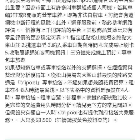
可能發生的糾紛。為什麼選擇像tripool這樣合法的平台如
此重要？因為市面上有許多叫車群組或個人司機，若其車
輛非T或R開頭的營業車牌，即為非法白牌車，可能會有遭
攔檢中斷行程的風險。此外，選擇服務前，務必參考網路
評價，一個擁有上千則評論的平台，其服務品質遠比只有
零星評價的更為穩定可靠。1.指定起點松山機場＆終點大
峯山莊 2.挑選車型 3.輸入乘車日期與時間 4.完成線上刷卡
5.收取簡訊通知＆司機資訊｜三分鐘完成線上預訂，專車
包車旅遊
如果想知道包車或專車接送以外的交通選擇，在經過資料
整理與分析後得知，從松山機場去大峯山莊最快的陸路交
通是「tripool」專車接送，不過如果想兼顧花費預算，租
車在4~8人時能最省錢。以下表格中的資料是預設在4人
時，專車接送、租車自駕、計程車、高鐵的優缺點比較，
更完整的交通費用與時間分析，請見更下方的常見問題。
但假設只有獨自一人時，tripool也有提供到府接送共乘服
務，一人只要$3,500（詳情請按黃色按鈕查詢）。