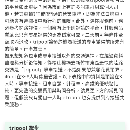
現金交易可能發生的糾紛。為什麼選擇像tripool這樣合法
的平台如此重要？因為市面上有許多叫車群組或個人司
機，若其車輛非T或R開頭的營業車牌，即為非法白牌車，
可能會有遭攔檢中斷行程的風險。此外，選擇服務前，務
必參考網路評價，一個擁有上千則評論的平台，其服務品
質遠比只有零星評價的更為穩定可靠。二天前可無條件全
額取消退款，tripool讓預約機場接送的專車變得前所未有
的簡單。行李友善。
如果想知道包車或專車接送以外的交通選擇，在經過資料
整理與分析後得知，從松山機場去新竹市東區最快的陸路
交通是「tripool」專車接送，不過如果想兼顧花費預算，
iRent在3~8人時能最省錢。以下表格中的資料是預設在3
人時，專車接送、租車自駕、計程車、高鐵的優缺點比
較，更完整的交通費用與時間分析，請見更下方的常見問
題。但假設只有獨自一人時，tripool也有提供到府接送共
乘服務。
tripool 旅步