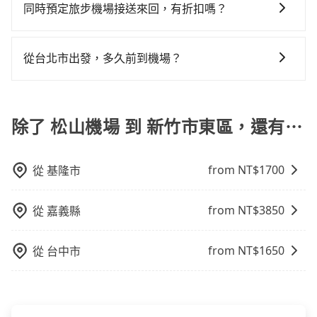
和專業服務，並提供線上客服服務及優於業界的取消政
同時預定旅步機場接送來回，有折扣嗎？
但上一位用戶卻遲遲尚未歸還，又或者要還車時卻偏偏
策，相較之下，KKday和Klook僅為仲介平台，是需要透
找不到停車位，對於急著用車或者要載其他乘客的人來
有的，旅步有提供來回預定優惠。您可以在預定去程的
過其他供應商執行接送任務的，較無法直接控制車輛及
說就有不小的風險。最後，雖然路邊隨租隨還看似方
同時，勾選「 預定來回，價錢更優惠」選項，系統會在
司機的服務質量。
從台北市出發，多久前到機場？
便，但實際使用時還是有其區域的限制，實際可停靠的
您完成去程訂單的同時，寄送95折的優惠碼到您的信
地點與你的上下車地點仍有段距離，在遇到下雨天或者
一般來說，建議飛機起飛前兩小時前要抵達機場，如果
箱，您可再使用此優惠碼預定您的回程。
載行李時，就顯得非常不便。
沒有事先網上辦理報到，要再更早一些。深夜交通通常
都很順暢，但如果你搭機的時間是白天、剛好是上下班
除了 松山機場 到 新竹市東區，還有⋯
尖峰時段、甚至連假前後，那最好再額外多加半小時的
緩衝時間。
from NT$
1700
從
基隆市
from NT$
3850
從
嘉義縣
from NT$
1650
從
台中市