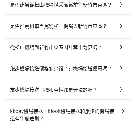
是否建議從松山機場搭乘高鐵前往新竹市東區？
若要從松山機場搭高鐵前往新竹市東區，高鐵較貴、費
時、轉車麻煩！從最早06:26一直到23:00，台北-新竹一
是否推薦租車自駕從松山機場去新竹市東區？
天最多有61班次高鐵可搭乘。假設從松山機場 (台北市松
如果你有台灣駕照且對自己駕駛技術有信心，且在車上
山區) 前往最靠近的台北高鐵站，叫一輛計程車花費約
時不需要閉目養神（因為要自己開車），在北北基桃竹
300元、車程約17分鐘。抵達高鐵站後，步行進站、現
從松山機場到新竹市東區叫計程車划算嗎？
有提供甲地乙還的iRent應該適合你。註冊完iRent的
場購票並於月台排隊的時間約25分鐘，再乘坐30~35分
如選擇小黃直達，在台北可以透過app叫車的有55688台
app後，可以每小時$115~205（平假日與車型而有不
鐘（平均34分）的高鐵從台北站前往新竹高鐵站，每人
灣大車隊、Uber、Line Taxi、Yoxi等，如果在路邊攔不
同）承租小轎車，每公里再額外加收$3.2，從松山機場
票價290元，再用5分鐘出站、等待車站前排班的計程
旅步機場接送價格多少錢？有機場接送優惠嗎？
到車，也可考慮打電話至松山機場附近的計程車隊，如
到新竹市東區的花費預估為$600~800，雖已將eTag和
車，搭上小黃後約花26分鐘、車費400元後，抵達新竹
旅步的機場接送價格是根據距離和車型有所不同，您可
國聯交通、東侑交通、長青計程車等叫車看看。依照里
可能的每小時40元路邊停車費用預估進去，但額外的汽
市東區 (新竹市東區) 的目的地。全程加上轉車時間共1小
以在旅步官網或APP上輸入起點和目的地來試算價格。
程跳錶計算，價格約為2,115~2,500元間，但如改預約
車保險與可能的罰單都需自付。再者，和運的iRent只提
旅步機場接送司機和車輛都是合法的嗎？
時47分鐘，假設3位同行，高鐵加轉乘之平均每人花費為
旅步提供透明的價格試算，沒有隱藏費用。此外，旅步
tripool可省高達$1,000。綜合以上，無論在價格或服務
供最基本的車型，如Toyota Yaris、Prius C、Vios這類
520元。但如果全程使用tripool並到府專車接送，則每
是的，旅步的司機和車輛都是合法的。旅步使用的是合
經常提供優惠活動，例如首次註冊送乘車金、來回預定
品質上，tripool都是你從松山機場到新竹市東區的最佳
乘坐體驗較差的車款，如果人數超過四位，更是沒有較
人平均花費約490元，費時1小時6分鐘。選擇搭乘高鐵
法的R牌租賃車和T牌多元計程車，並非市面上違法的白
享95折等優惠。
選擇。
kkday機場接送、klook機場接送和旅步的機場接
大的七人座或九人座可供選擇，而且無人租車最令人詬
而不預約包車，不僅每人至少額外負擔30元車資，而且
牌車，且所有司機均經過嚴格篩選和培訓，確保乘客的
送有什麼差別？
病的就是車況，打開車門才發現仍有上一組乘客遺留的
更會額外浪費41分鐘在轉乘與等車上，現在還不馬上來
安全和舒適。
垃圾或者撞凹的車門仍未被修理，每一次租車都好像在
預約tripool！如果你僅有兩位乘車，也可參考tripool的
旅步作為機場接送的直接供應商，提供透明固定的價格
開樂透一樣。另外，偶爾也會遇到明明已經預約了時間
拼車共乘服務，最多可再節省50%的交通費用。