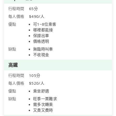
行程時間
65分
每人價格
$490/人
優點
可1~8位乘客
哪裡都能接
保證出車
價格透明
缺點
無臨時叫車
不收現金
高鐵
行程時間
105分
每人價格
$520/人
優點
乘坐舒適
缺點
旺季一票難求
需多次轉乘
又貴又費時