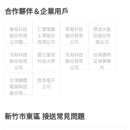
合作夥伴＆企業用戶
聯發科技
仁寶電腦
安馳科技
煙波大飯
股份有限
工業股份
股份有限
店股份有
公司職工
有限公司
公司
限公司
福利委員
汎銓科技
會
國立臺灣
天鈺科技
台灣通商
股份有限
科技大學
股份有限
法律事務
公司
公司
所
台灣積體
敦泰電子
電路製造
公司
股份有限
公司
新竹市東區 接送常見問題