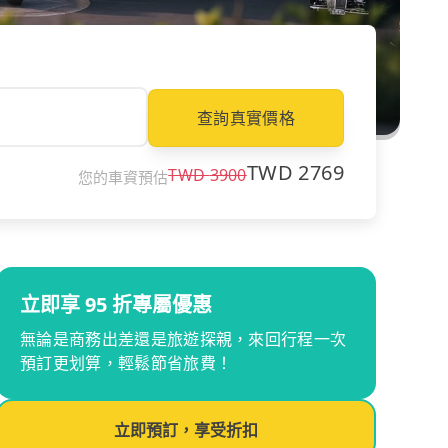
查詢真實價格
TWD
2769
TWD
3900
您的車資預估
立即享 95 折專屬優惠
無論是商務出差還是旅遊探親，來回行程一次
預訂更划算，輕鬆節省旅費！
立即預訂，享受折扣