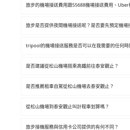
用，並且有多種車型選擇。55688則是台灣知名
旅步的機場接送費用跟55688機場接送費用、Ub
車時才會知道當次車資費用，較不易掌握您的交通
因為55688與uber接送費用都是採動態定價的
的，相比於旅步提供的固定車資模式，除了能讓旅客
旅步是否提供夜間機場接送呢？是否要先預定機場
uber是更便宜的。
有的！旅步提供24小時全台到府的機場接送，無論
約，旅步會幫安您調度專屬服務的司機及車輛，且
tripool的機場接送服務是否可以在我需要的任何
沒問題！只要您在旅步的官網或APP上預定機場接
前一晚的20:00，我們也會提供您服務司機和車輛
是否建議從松山機場搭乘高鐵前往泰安觀止？
若要從松山機場搭高鐵前往泰安觀止，高鐵乘坐舒適、較
最多有30班次高鐵可搭乘。假設從松山機場 (台北
是否推薦租車自駕從松山機場去泰安觀止？
元、車程約17分鐘。抵達高鐵站後，步行進站、現場
如果你有台灣駕照且對自己駕駛技術有信心，且在
均46分）的高鐵從台北站前往苗栗高鐵站，每人票
天就要來回，那在台北路邊可隨租隨借的iRent應該
小黃後約花36分鐘、車費900元後，抵達泰安觀止 
從松山機場到泰安觀止叫計程車划算嗎？
$115~205承租小轎車，每公里再額外加收$3.2，
假設4位同行，高鐵加轉乘之平均每人花費為730元。
如選擇小黃直達，在台北可以透過app叫車的有55688台
來自於平假日、車款差異、抵達目的地後多久原路返
約690元，費時1小時43分鐘。選擇搭乘高鐵而不
到車，也可考慮打電話至松山機場附近的計程車隊
進去，但額外的汽車保險與可能的罰單都需自付。再者，和
費26分鐘在轉乘與等車上，現在還不馬上來預約trip
旅步接機服務與信用卡公司提供的有何不同？