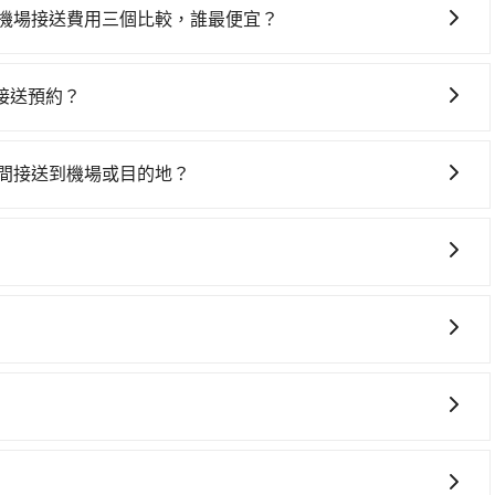
的計程車品牌，主要提供計程車服務，價格根據跳表計費，要下
er機場接送費用三個比較，誰最便宜？
預算。
，會根據當天實際行駛里程及路線而有所不同，因為車資是浮動
更容易掌握車資，不用擔心被額外收費，所以相對55688和
接送預約？
是凌晨班機還是夜間航班。旅步採約制服務，只要您完成預
保證出車。
時間接送到機場或目的地？
送服務，我們就會在您指定的時間派遣司機前往服務。在用車
的資訊，讓您更放心地安排行程。
貴、費時！從最早06:26一直到23:00，台北-苗栗一天
市松山區) 前往最靠近的台北高鐵站，叫一輛計程車花費約300
購票並於月台排隊的時間約25分鐘，再乘坐42~48分鐘（平
車上時不需要閉目養神（因為要自己開車），最重要的是你當
價430元，再用5分鐘出站、等待車站前排班的計程車，搭上
是你最便宜選擇。註冊完iRent的app後，可以每小時
(苗栗縣泰安鄉) 的目的地。全程加上轉車時間共2小時9分鐘，
從松山機場到泰安觀止的花費預估為$1,900~2,450（金額差異
但如果全程使用tripool並到府專車接送，則每人平均花費
灣大車隊、Uber、Line Taxi、Yoxi等，如果在路邊攔不
回），雖已將eTag和可能的每小時40元路邊停車費用預估
預約包車，不僅每人至少額外負擔40元車資，而且更會額外浪
，如信誠交通、長青計程車、上達汽車等叫車看看。依照里程
運的iRent只提供最基本的車型，如Toyota Yaris、
ool！如果你是三人以下要乘車，也可參考tripool的拼車共