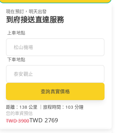
現在預訂，明天出發
到府接送直達服務
上車地點
下車地點
查詢真實價格
距離
：
138 公里
｜
旅程時間
：
103 分鐘
您的車資預估
TWD
2769
TWD
3900