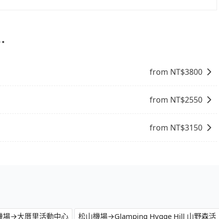
tripool可省高達$1,400。但如果要考慮到回程，苗栗縣僅有
果人數超過四位，更是沒有較大的七人座或九人座可供選擇，而且
業的接送體驗。相較於信用卡公司提供的免費接送服務，旅步
僅雙北的0.5%，其叫車的難度是雙北市的190倍。綜合以上，
仍有上一組乘客遺留的垃圾或者撞凹的車門仍未被修理，每一
達時間和需求提供合適的車輛和司機，並協助您處理行李。此
機場到泰安觀止的最佳選擇。
明明已經預約了時間但上一位用戶卻遲遲尚未歸還，又或者要
機，為您提供更加安全和穩定的機場接送服務。
⋯
載其他乘客的人來說就有不小的風險。最後，雖然路邊隨租隨
實際可停靠的地點與你的上下車地點仍有段距離，在遇到下雨
from NT$
3800
from NT$
2550
from NT$
3150
機場→大厝里活動中心
松山機場→Glamping Hygge Hill 山野森活