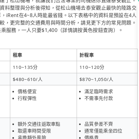
達了松山機場，就讓我們合法專業的司機送你直達泰安觀止。
資料整理與分析後得知，從松山機場去泰安觀止最快的陸路交
算，iRent在4~8人時能最省錢。以下表格中的資料是預設在4人
較，更完整的交通費用與時間分析，請見更下方的常見問題。
共乘服務，一人只要$1,400（詳情請按黃色按鈕查詢）。
租車
計程車
110~135分
110~120分
$480~610/人
$870~1,050/人
價格便宜
滿足臨時需求
行程彈性
不需事先付款
額外交通往返取車點
品質參差不齊
取還車時間受限
通常僅能乘坐四位
承擔額外風險
價格貴