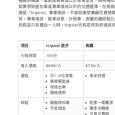
機雞同鴨講，重點是車費還比計程車便宜。搭飛機抵
如果想知道包車或專車接送以外的交通選擇，在經過
通是「tripool」專車接送，不過如果想兼顧花費預
時，專車接送、租車自駕、計程車、高鐵的優缺點比
但假設只有獨自一人時，tripool也有提供到府接送
項目
tripool 旅步
高鐵
行程時間
105分
-
每人價格
$690/人
$730/人
優點
可1~8位乘客
乘坐舒適
哪裡都能接
保證出車
價格透明
缺點
無臨時叫車
旺季一票難求
不收現金
需多次轉乘
又貴又費時