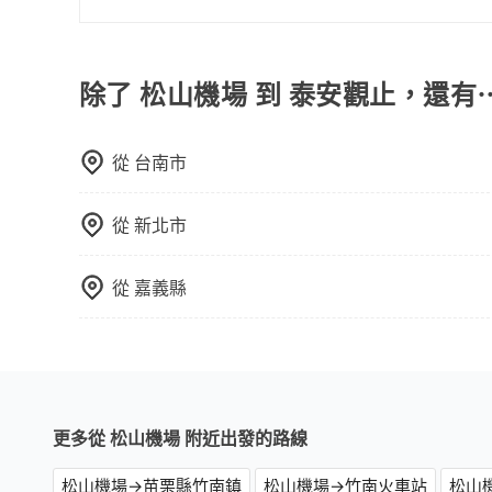
跳錶計算，價格約為3,490~4,200元間，但如改預約
Prius C、Vios這類乘坐體驗較差的車款，如
乘服務，最多可再節省50%的交通費用。
關於接機服務的問題，旅步的接機服務可提供您專
合法計程車約380輛，數量約為台北市的1%、密度
無人租車最令人詬病的就是車況，打開車門才發現
提供更多的彈性和客製化選擇，我們會根據您的抵
無論在價格或服務品質上，tripool都是你從松山
次租車都好像在開樂透一樣。另外，偶爾也會遇到
外，旅步的司機都是經過嚴格篩選和培訓的專業司
除了 松山機場 到 泰安觀止，還有
還車時卻偏偏找不到停車位，對於急著用車或者要
還看似方便，但實際使用時還是有其區域的限制，
天或者載行李時，就顯得非常不便。
從
台南市
從
新北市
從
嘉義縣
更多從 松山機場 附近出發的路線
松山機場→苗栗縣竹南鎮
松山機場→竹南火車站
松山