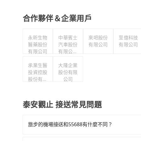
合作夥伴＆企業用戶
永昕生物
中華賓士
來吧股份
至億科技
醫藥股份
汽車股份
有限公司
有限公司
有限公司
有限公司
聯合職工
承業生醫
福利委員
大隆企業
投資控股
股份有限
會
股份有限
公司
公司
泰安觀止 接送常見問題
旅步的機場接送和55688有什麼不同？
旅步和55688的主要區別在於服務模式和價格透