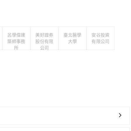
呂學偉建
美好證券
臺北醫學
安谷投資
築師事務
股份有限
大學
有限公司
所
公司
明度。旅步提供全台灣的機場接送服務，價格透明且無隱藏費