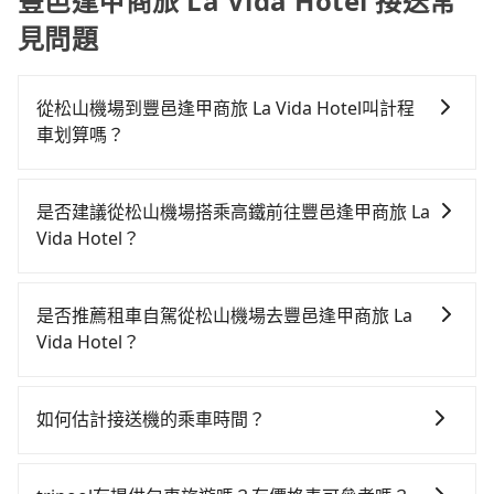
豐邑逢甲商旅 La Vida Hotel 接送常
見問題
從松山機場到豐邑逢甲商旅 La Vida Hotel叫計程
車划算嗎？
如選擇小黃直達，在台北可以透過app叫車的有55688台
灣大車隊、Uber、Line Taxi、Yoxi等，如果在路邊攔不
是否建議從松山機場搭乘高鐵前往豐邑逢甲商旅 La
到車，也可考慮打電話至松山機場附近的計程車隊，如
Vida Hotel？
國聯交通、裕薪交通、弘祥交通等叫車看看。依照里程
若要從松山機場搭高鐵前往豐邑逢甲商旅 La Vida
跳錶計算，價格約為4,140~5,000元間，但如改預約
Hotel，高鐵乘坐舒適、較貴、費時！從最早06:26一直
tripool可省高達$2,500。綜合以上，無論在價格或服務
是否推薦租車自駕從松山機場去豐邑逢甲商旅 La
到23:00，台北-台中一天最多有102班次高鐵可搭乘。假
品質上，tripool都是你從松山機場到豐邑逢甲商旅 La
Vida Hotel？
設從松山機場 (台北市松山區) 前往最靠近的台北高鐵
Vida Hotel的最佳選擇。
如果你有台灣駕照且對自己駕駛技術有信心，且在車上
站，叫一輛計程車花費約300元、車程約17分鐘。抵達
時不需要閉目養神（因為要自己開車），最重要的是你
高鐵站後，步行進站、現場購票並於月台排隊的時間約
如何估計接送機的乘車時間？
當天就要來回，那在台北路邊可隨租隨借的iRent應該是
25分鐘，再乘坐47~66分鐘（平均57分）的高鐵從台北
一般來說，搭乘國際航線的出境旅客，需至少提前2小時
你最便宜選擇。註冊完iRent的app後，可以每小時
站前往台中高鐵站，每人票價700元，再用10分鐘出
到機場報到，為避免可能的塞車情況，在預估時最好額