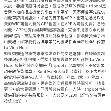
車是很方便，但對於沒有台灣號碼或不講中文的外國旅客
來說，要如何跟司機會面，就成為頭痛的問題。tripool是
台灣本地的接送機預約平台，乘車前一天不僅會事先提供
司機車牌與資訊外，如是先有下載APP，也可透過機場免
費的WIFI定位司機的GPS位置，在APP內可傳免費訊息給
司機，APP也有內建即時翻譯功能，完全不用擔心跟司機
雞同鴨講，重點是車費還比計程車便宜。搭飛機抵達了松
山機場，就讓我們合法專業的司機送你直達豐邑逢甲商旅
La Vida Hotel。
如果想知道包車或專車接送以外的交通選擇，在經過資料
整理與分析後得知，從松山機場去豐邑逢甲商旅 La Vida
Hotel最快的陸路交通是「tripool」專車接送，不過如果
想兼顧花費預算，iRent在3~8人時能最省錢。以下表格中
的資料是預設在3人時，專車接送、租車自駕、計程車、
高鐵的優缺點比較，更完整的交通費用與時間分析，請見
更下方的常見問題。但假設只有獨自一人時，tripool也有
提供到府接送共乘服務，一人只要$1,200（詳情請按黃色
按鈕查詢）。