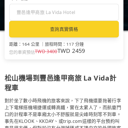
查詢真實價格
距離
：
164 公里
｜
旅程時間
：
117 分鐘
TWD
2459
TWD
3400
您的車資預估
松山機場到豐邑逢甲商旅 La Vida計
程車
對於坐了數小時飛機的旅客來說，下了飛機還要拖著行李
上下電梯搭機場捷運或轉高鐵，實在太累人了，而航廈門
口的計程車不是車廂太小不舒服就是尖峰時刻等不到車。
事先在KLOOK、KKDAY、或trip.com這樣的平台預約叫