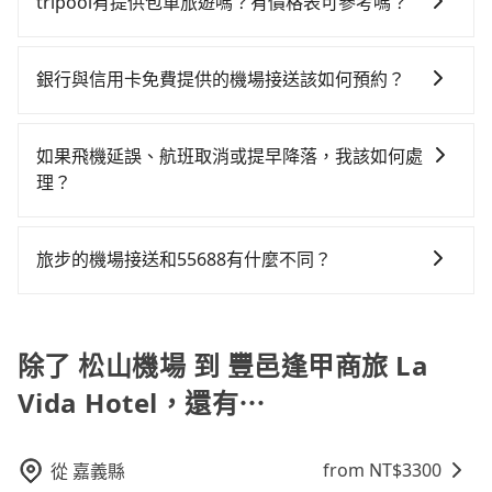
$115~205承租小轎車，每公里再額外加收$3.2，從松山
站、等待車站前排班的計程車，搭上小黃後約花17分
tripool有提供包車旅遊嗎？有價格表可參考嗎？
外抓30分鐘的彈性時間。比方說正常台中到桃園機場要
機場到豐邑逢甲商旅 La Vida Hotel的花費預估為
鐘、車費300元後，抵達豐邑逢甲商旅 La Vida Hotel
tripool提供全台各地包括豐邑逢甲商旅 La Vida Hotel
1.5小時的車程，班機預計早上10點起飛，那保險就是早
$2,150~2,700（金額差異來自於平假日、車款差異、抵
(台中市西屯區) 的目的地。全程加上轉車時間共2小時6
與松山機場的包車旅遊，從單純的單趟接送到算時間的
晨6點以前就從台中出發。如果是國內航線的旅客，提前
達目的地後多久原路返回），雖已將eTag和可能的每小
銀行與信用卡免費提供的機場接送該如何預約？
分鐘，假設3位同行，高鐵加轉乘之平均每人花費為900
計時包車都有，可彈性選擇2~12小時的服務，滿足家族
1小時到機場已經綽綽有餘了。對於國際航線入境旅客來
時40元路邊停車費用預估進去，但額外的汽車保險與可
元。但如果全程使用tripool並到府專車接送，則每人平
不同的銀行和信用卡公司可能有不同的預約方式，建議
出遊、朋友聚會、婚喪喜慶等不同的需求。價格透明、
說，如持有自動通關護照，通常30~40分鐘即可領完行
能的罰單都需自付。再者，和運的iRent只提供最基本的
均花費約820元，費時1小時57分鐘。選擇搭乘高鐵而不
您可與您的銀行或信用卡公司確認是否提供機場接送服
無隱藏費用，網站試算即真實價格，免去來回電話確
李出關，而外籍旅客則可能需要60~90分鐘的時間，建
如果飛機延誤、航班取消或提早降落，我該如何處
車型，如Toyota Yaris、Prius C、Vios這類乘坐體驗較
預約包車，不僅每人至少額外負擔80元車資，而且更會
務，並根據各家信用公司要求的預定流程完成預定，完
認。一天包車的價格可能跟其他車隊相差無幾，但是如
議選擇離開機場的乘車時間抓在班機預計落地後的1小
理？
差的車款，如果人數超過四位，更是沒有較大的七人座
額外浪費9分鐘在轉乘與等車上，現在還不馬上來預約
成預訂後，系統通常會自動發送確認郵件或簡訊，請妥
果只需要短時數或者單程專車服務者，敢大聲說我們價
時。但如果是國內航線的旅客，預約班機落地後30分鐘
或九人座可供選擇，而且無人租車最令人詬病的就是車
tripool！如果你僅有兩位乘車，也可參考tripool的拼車
如遇到班機預計抵達時間延後或提前者，可在搭乘飛機
善保存相關資訊。若有任何疑問或需要進一步協助，亦
格絕對最划算。網站上可直接挑選小轎車、休旅車、或
的乘車時間即可。
況，打開車門才發現仍有上一組乘客遺留的垃圾或者撞
共乘服務，最多可再節省50%的交通費用。
前透過官網的線上客服告知，我方會盡力協助重新安排
可以聯繫銀行或信用卡公司的客服中心提供相關的協助
九人座箱型車，如需10人以上巴士，請來信洽詢。
旅步的機場接送和55688有什麼不同？
凹的車門仍未被修理，每一次租車都好像在開樂透一
車輛，讓乘客能落地後順利離開機場。但如事先沒有告
和指引。
樣。另外，偶爾也會遇到明明已經預約了時間但上一位
旅步和55688的主要區別在於服務模式和價格透明度。
知而是司機抵達機場後才發現旅客入境時間有耽誤，
用戶卻遲遲尚未歸還，又或者要還車時卻偏偏找不到停
旅步提供全台灣的機場接送服務，價格透明且無隱藏費
tripool依舊會改派司機，但就不能保證旅客一出關即有
車位，對於急著用車或者要載其他乘客的人來說就有不
用，並且有多種車型選擇。55688則是台灣知名的計程
除了 松山機場 到 豐邑逢甲商旅 La
車輛可以搭乘。如班機被迫取消且在原預定上飛機時間
小的風險。最後，雖然路邊隨租隨還看似方便，但實際
車品牌，主要提供計程車服務，價格根據跳表計費，要
前通知我方，可提供全額退款或免費改期。如班機航行
使用時還是有其區域的限制，實際可停靠的地點與你的
Vida Hotel，還有⋯
下車時才會知道當次車資費用，較不易掌握您的交通預
時間減少而提前落地，可在落地後直接與司機電話聯
上下車地點仍有段距離，在遇到下雨天或者載行李時，
算。
繫，司機只要車上無乘客或已經在機場周邊，會盡快配
就顯得非常不便。
合旅客乘車。
from NT$
3300
從
嘉義縣