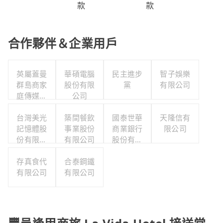
款
款
合作夥伴＆企業用戶
英屬蓋曼
華碩電腦
民主進步
智子娛樂
群島商家
股份有限
黨
有限公司
庭傳媒股
公司
份有限公
司城邦分
台灣美光
築間餐飲
國泰世華
天隆信有
記憶體股
公司
事業股份
商業銀行
限公司
份有限公
有限公司
股份有限
司
公司
存真食代
合泰鋼鐵
有限公司
有限公司