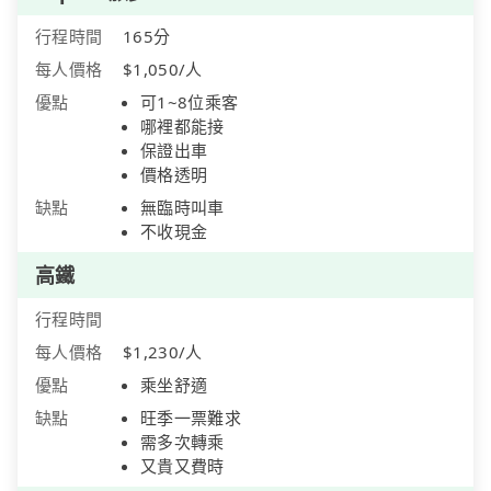
行程時間
165分
每人價格
$1,050/人
優點
可1~8位乘客
哪裡都能接
保證出車
價格透明
缺點
無臨時叫車
不收現金
高鐵
行程時間
每人價格
$1,230/人
優點
乘坐舒適
缺點
旺季一票難求
需多次轉乘
又貴又費時