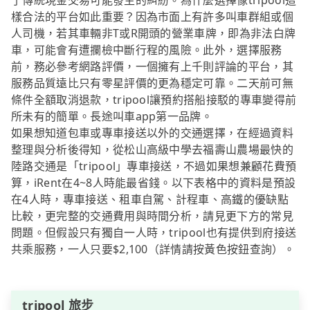
了傳統現金交易可能發生的糾紛。為什麼選擇像tripool這
樣合法的平台如此重要？因為市面上有許多叫車群組或個
人司機，若其車輛非T或R開頭的營業車牌，即為非法白牌
車，可能會有遭攔檢中斷行程的風險。此外，選擇服務
前，務必參考網路評價，一個擁有上千則評論的平台，其
服務品質遠比只有零星評價的更為穩定可靠。二天前可無
條件全額取消退款，tripool讓預約搭船接駁的專車變得前
所未有的簡單。長途叫車app第一品牌。
如果想知道包車或專車接送以外的交通選擇，在經過資料
整理與分析後得知，從松山高級中學去福壽山農場最快的
陸路交通是「tripool」專車接送，不過如果想兼顧花費預
算，iRent在4~8人時能最省錢。以下表格中的資料是預設
在4人時，專車接送、租車自駕、計程車、高鐵的優缺點
比較，更完整的交通費用與時間分析，請見更下方的常見
問題。但假設只有獨自一人時，tripool也有提供到府接送
共乘服務，一人只要$2,100（詳情請按黃色按鈕查詢）。
tripool 旅步