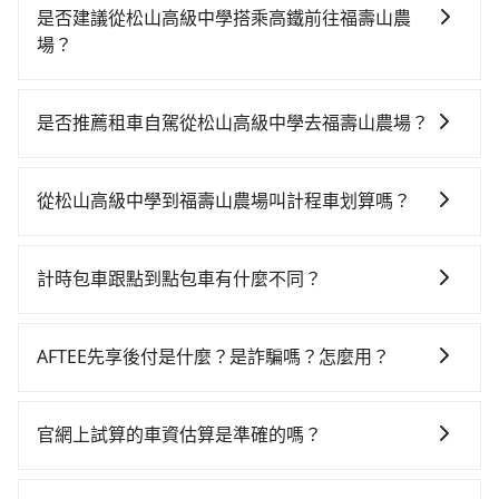
是否建議從松山高級中學搭乘高鐵前往福壽山農
場？
若要從松山高級中學搭高鐵前往福壽山農場，高鐵較
貴、費時！從最早06:26一直到23:00，台北-台中一天最
是否推薦租車自駕從松山高級中學去福壽山農場？
多有102班次高鐵可搭乘。假設從松山高級中學 (台北市
如果你有台灣駕照且對自己駕駛技術有信心，且在車上
信義區) 前往最靠近的台北高鐵站，叫一輛計程車花費約
時不需要閉目養神（因為要自己開車），最重要的是你
300元、車程約30分鐘。抵達高鐵站後，步行進站、現
從松山高級中學到福壽山農場叫計程車划算嗎？
當天就要來回，那在台北路邊可隨租隨借的iRent應該是
場購票並於月台排隊的時間約25分鐘，再乘坐47~66分
如選擇小黃直達，在台北可以透過app叫車的有55688台
你最便宜選擇。註冊完iRent的app後，可以每小時
鐘（平均57分）的高鐵從台北站前往台中高鐵站，每人
灣大車隊、Uber、Line Taxi、Yoxi等，如果在路邊攔不
$115~205承租小轎車，每公里再額外加收$3.2，從松山
票價700元，再用10分鐘出站、等待車站前排班的計程
計時包車跟點到點包車有什麼不同？
到車，也可考慮打電話至松山高級中學附近的計程車
高級中學到福壽山農場的花費預估為$2,650~3,300（金
車，搭上小黃後約花70分鐘、車費1,800元後，抵達福壽
計時包車和點到點包車都是包車服務的形式，但有一些
隊，如大順計程車、台北市萬里交通、慶龍交通等叫車
額差異來自於平假日、車款差異、抵達目的地後多久原
山農場 (台中市和平區) 的目的地。全程加上轉車時間共3
不同之處： 計時包車：計時包車是按照用車時間來計
看看。依照里程跳錶計算，價格約為4,890~5,900元間，
路返回），雖已將eTag和可能的每小時40元路邊停車費
AFTEE先享後付是什麼？是詐騙嗎？怎麼用？
小時12分鐘，假設4位同行，高鐵加轉乘之平均每人花費
費，通常以每小時為單位，客戶可以根據自己的需要預
但如改預約tripool可省高達$1,700。關於交通需要特別
用預估進去，但額外的汽車保險與可能的罰單都需自
為1,230元。但如果全程使用tripool並到府專車接送，
AFTEE是日本市佔率最高的BNPL金流營運公司，提供最
定一定時間的包車服務。這種服務適用於需要在城市內
注意：像福壽山農場這樣的偏遠地區，計程車不會在路
付。再者，和運的iRent只提供最基本的車型，如Toyota
則每人平均花費約1,050元，費時2小時43分鐘。選擇搭
新的「先享受後付款」消費金融服務。只需提供手機號
多個地點間來回穿梭的客戶，例如市區觀光、商務差旅
上巡迴找客人。它們通常只在特定地點等候，或者必須
官網上試算的車資估算是準確的嗎？
Yaris、Prius C、Vios這類乘坐體驗較差的車款，如果人
乘高鐵而不預約包車，不僅每人至少額外負擔180元車
碼即可完成即時的信用審查，費用還可於訂單成立後的
等。 點到點包車：點到點包車是按照里程和目的地來計
透過叫車平台或電話叫車，這代表你需要事先預約，並
數超過四位，更是沒有較大的七人座或九人座可供選
資，而且更會額外浪費29分鐘在轉乘與等車上，現在還
因為官網的試算價格是即時的，如果您試算完後即下
14天內前往便利商店或ATM繳費即可。
費，客戶可以預先告知出發地點A到目的地B，會根據路
且要做好等待較久的心理準備。綜合以上，無論在價格
擇，而且無人租車最令人詬病的就是車況，打開車門才
不馬上來預約tripool！如果你是三人以下要乘車，也可