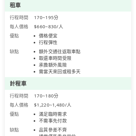
租車
行程時間
170~195分
每人價格
$660~830/人
優點
價格便宜
行程彈性
缺點
額外交通往返取車點
取還車時間受限
承擔額外風險
需當天來回或租多天
計程車
行程時間
170~180分
每人價格
$1,220~1,480/人
優點
滿足臨時需求
不需事先付款
缺點
品質參差不齊