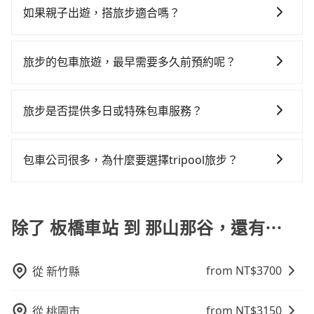
市場上稍具規模且合法經營的業者，有以短程與城市為
但如改預約tripool可省高達$600。但如果要考慮到回
估進去，但額外的汽車保險與可能的罰單都需自付。再
如果親子出遊，搭旅步適合嗎？
tripool並到府專車接送，則每人平均花費約1,360元，
主的台灣大車隊、大都會、LINE Taxi、Uber，機場接送
程，宜蘭縣僅有合法計程車約750輛，數量約為新北市的
者，和運的iRent只提供最基本的車型，如Toyota
費時1小時42分鐘。選擇搭乘高鐵而不預約包車，不僅每
適合的，另外旅步也特別為您心愛的寶貝準備了兒童座
則有肯驛、全鋒、格上租車、和運租車，包車旅遊則是
4%、密度僅雙北的0.9%，其叫車的難度是雙北市的120
Yaris、Prius C、Vios這類乘坐體驗較差的車款，如果人
人至少額外負擔10元車資，而且更會額外浪費47分鐘在
椅及兒童用增高墊供您選購(租借300元/個)，讓您和孩子
KKDAY、KLOOK、叫車吧等。tripool旅步專注在長程
倍。雖然板橋車站到那山那谷的跳表小黃可能較為便
旅步的包車旅遊，最早需要多久前預約呢？
數超過四位，更是沒有較大的七人座或九人座可供選
轉乘與等車上，現在還不馬上來預約tripool！如果你是
出遊時安全更有保障。
單程接送與跨縣市計時包車，不論從哪邊去哪裡（當然
宜，但當你們人數超過四位時，叫兩輛計程車的費用就
擇，而且無人租車最令人詬病的就是車況，打開車門才
獨自一人乘車，也可參考tripool的拼車共乘服務，最多
當您的行程確定後，建議盡早預訂包車服務，因為旅步
也包括板橋車站去那山那谷），全台保證出車。由於有
貴了，改預約一輛tripool的九人座廂型車最高可省
發現仍有上一組乘客遺留的垃圾或者撞凹的車門仍未被
可再節省50%的交通費用。
提供早鳥優惠，您越早預訂就能享有更優惠的價格。所
高效的車輛調度能力，能以市價7~8折提供專車到府服
旅步是否提供多日或特殊包車服務？
$1,900。
修理，每一次租車都好像在開樂透一樣。另外，偶爾也
以不妨趁早訂購，享受更划算的價格。
務，是絕大多數乘客出行的最佳選擇。
會遇到明明已經預約了時間但上一位用戶卻遲遲尚未歸
若您有多日或特殊包車需求，您可以先來信旅步，會有
還，又或者要還車時卻偏偏找不到停車位，對於急著用
專人回覆您。
包車公司很多，為什麼要選擇tripool旅步？
車或者要載其他乘客的人來說就有不小的風險。最後，
雖然路邊隨租隨還看似方便，但實際使用時還是有其區
旅步提供多種車型，從轎車、休旅車到九人座，讓您可
域的限制，實際可停靠的地點與你的上下車地點仍有段
以依照您行程人數的需求進行選擇。此外，為確保您的
距離，在遇到下雨天或者載行李時，就顯得非常不便。
旅途安全無憂，我們的司機都是專業且可靠的職業駕
除了 板橋車站 到 那山那谷，還有⋯
駛。關於價格，旅步官網可一鍵即時查價，所示價格絕
無隱藏費用，且還提供優於其他業者更彈性的取消政
from NT$
3700
從
新竹縣
策，讓您在規劃行程時能更無後顧之憂。無論您是要前
往市區還是郊區，我們都可以為您提供最佳的旅遊體
驗。所以，如果您正在尋找一家可靠的包車公司，
from NT$
3150
從
桃園市