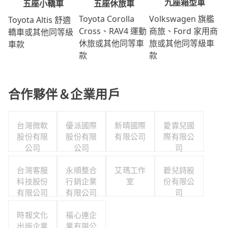
九座箱型車
五座休旅車
五座小轎車
Volkswagen 旗艦
Toyota Corolla
Toyota Altis 舒適
商旅、Ford 家用商
Cross、RAV4 運動
轎車或其他同等級
旅或其他同等級車
休旅或其他同等車
車款
款
款
合作夥伴＆企業用戶
台灣微軟
優派國際
新晴國際
愛霏兒國
股份有限
股份有限
有限公司
際有限公
公司
公司
司
台灣客服
永順整合
艾瑪工作
碧兒詩股
科技股份
行銷企業
室
份有限公
有限公司
有限公司
司
時報文化
福心連企
出版企業
業有限公