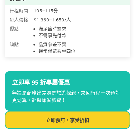
行程時間
105~115分
每人價格
$1,360~1,650/人
優點
滿足臨時需求
不需事先付款
缺點
品質參差不齊
通常僅能乘坐四位
立即享 95 折專屬優惠
無論是商務出差還是旅遊探親，來回行程一次預訂
更划算，輕鬆節省旅費！
立即預訂，享受折扣