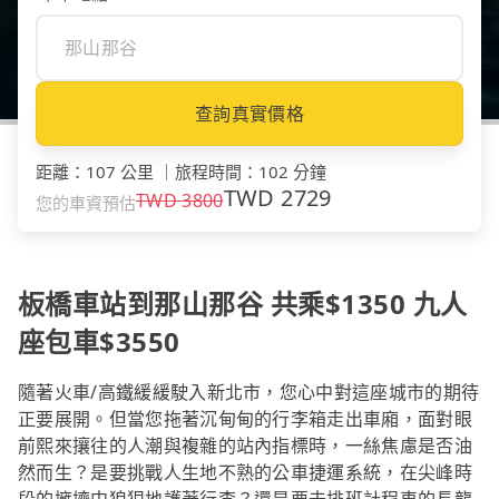
查詢真實價格
距離
：
107 公里
｜
旅程時間
：
102 分鐘
TWD
2729
TWD
3800
您的車資預估
板橋車站到那山那谷 共乘$1350 九人
座包車$3550
隨著火車/高鐵緩緩駛入新北市，您心中對這座城市的期待
正要展開。但當您拖著沉甸甸的行李箱走出車廂，面對眼
前熙來攘往的人潮與複雜的站內指標時，一絲焦慮是否油
然而生？是要挑戰人生地不熟的公車捷運系統，在尖峰時