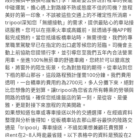
段的擁擠中狼狽地護著行李？還是要去排班計程車的長龍
中碰運氣，擔心遇上對路線不熟或態度不佳的司機？旅程
美好的第一印象，不該被這些交通上的不確定性所消磨。
tripool深知您「無縫接軌」的需求，提供最貼心的車站接
送服務。您可以在搭乘火車或高鐵前，就透過手機APP輕
鬆完成預約。當您抵達板橋車站時，無需徬徨，我們的專
業職業駕駛早已在指定的出口處等候您的蒞臨。司機會主
動上前協助您提領行李，並引導您至我們五年內合法營業
用車。坐進100%無菸車的舒適車廂，您終於可以徹底放
鬆，將窗外的陌生街景，化為對旅程的期待。從車站到您
下榻的那山那谷，這段路程預計僅需100分鐘。我們費用
透明，一台轎車的費用約為2700元，多人分攤下來，絕對
比您想像的更划算。讓tripool為您省去所有轉乘的勞頓與
問路的煩惱，確保您抵達飯店的第一刻，是從容、是優
雅，更是對接下來旅程的完美開啟。
如果想知道包車或專車接送以外的交通選擇，在經過資料
整理與分析後得知，從板橋車站去那山那谷最快的陸路交
通是「tripool」專車接送，不過如果想兼顧花費預算，
iRent在2~8人時能最省錢。以下表格中的資料是預設在2