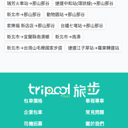
瑞芳火車站→那山那谷
捷運中和站(環狀線)→那山那谷
新北市→那山那谷
動物園站→那山那谷
家樂福 新店店→那山那谷
台鐵七堵站→那山那谷
新北市→宜蘭縣南澳鄉
新北市→南澳
新北市→台灣山毛櫸國家步道
捷運江子翠站→羅東轉運站
包車價格
單程專車
企業包車
常見問題
司機招募
關於我們