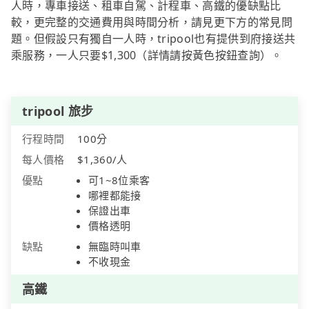
人時，專車接送、租車自駕、計程車、高鐵的優缺點比
較，更完整的交通費用與時間分析，請見更下方的常見問
題。但假設只有獨自一人時，tripool也有提供到府接送共
乘服務，一人只要$1,300（詳情請按黃色按鈕查詢）。
tripool 旅步
行程時間
100分
每人價格
$1,360/人
優點
可1~8位乘客
哪裡都能接
保證出車
價格透明
缺點
無臨時叫車
不收現金
高鐵