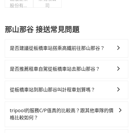
股份有限
司
公司職工
福利委員
會
那山那谷 接送常見問題
是否建議從板橋車站搭乘高鐵前往那山那谷？
從板橋車站搭高鐵去那山那谷絕非最佳選擇，高鐵較
貴、費時！板橋-南港雖然一天最多時有92班車次，從最
是否推薦租車自駕從板橋車站去那山那谷？
早07:02到23:42，過了末班車到清晨的時段，還是要找
如果你有台灣駕照且對自己駕駛技術有信心，且在車上
其他交通方案。假設從板橋車站 (新北市板橋區) 出發，
時不需要閉目養神（因為要自己開車），最重要的是你
步行進入高鐵站約10分鐘，現場買票或月台等車時間約
從板橋車站到那山那谷叫計程車划算嗎？
當天就要來回，那在新北路邊可隨租隨借的iRent應該是
10分鐘，再乘坐17~21分鐘（平均19分）的高鐵從板橋
如選擇小黃直達，在新北可以透過app叫車的有55688台
你最便宜選擇。註冊完iRent的app後，可以每小時
站前往南港高鐵站，每人票價70元，再用10分鐘出站、
灣大車隊、Uber、Line Taxi、Yoxi等，如果在路邊攔不
$115~205承租小轎車，每公里再額外加收$3.2，從板橋
等待車站前排班的計程車，搭上小黃後約花100分鐘、車
tripool的服務C/P值真的比較高？跟其他車隊的價
到車，也可考慮打電話至板橋車站附近的計程車隊，如
車站到那山那谷的花費預估為$1,600~2,150（金額差異
費2,600元後，抵達那山那谷 (宜蘭縣南澳鄉) 的目的地。
格比較如何？
新北市第一計程車、亞太衛星車隊、慶安計程車等叫車
來自於平假日、車款差異、抵達目的地後多久原路返
全程加上轉車時間共2小時29分鐘，假設2位同行，高鐵
在服務品質許可下，乘客當然希望價格越便宜越好，而
看看。依照里程跳錶計算，價格約為2,715~3,300元間，
回），雖已將eTag和可能的每小時40元路邊停車費用預
加轉乘之平均每人花費為1,370元。但如果全程使用