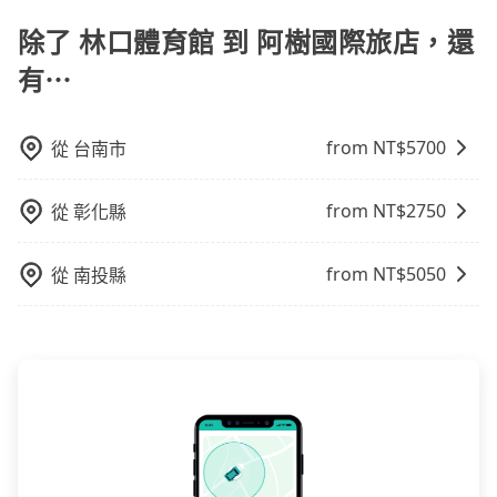
的車型。 五人座驕車可乘坐三位乘客，並可攜帶三個隨
特殊需求或人數較多，需要大T保母車、20人座中巴、
樂透一樣。另外，偶爾也會遇到明明已經預約了時間但
身行李與兩個30吋行李箱 五人座休旅車可乘坐四位乘
除了 林口體育館 到 阿樹國際旅店，還
40人座大巴或遊覽車，可特別填單並另外報價。
上一位用戶卻遲遲尚未歸還，又或者要還車時卻偏偏找
客，並可攜帶四個隨身行李與三個30吋行李箱 九人座廂
不到停車位，對於急著用車或者要載其他乘客的人來說
有⋯
型車可乘坐八位乘客，並可攜帶八個隨身行李與六個30
就有不小的風險。最後，雖然路邊隨租隨還看似方便，
吋行李箱。 為了確保行車安全及遵守相關法規，我們不
但實際使用時還是有其區域的限制，實際可停靠的地點
能超載人數。 如果您攜帶的行李或物品較多，我們會根
from NT$
5700
從
台南市
與你的上下車地點仍有段距離，在遇到下雨天或者載行
據情況收取微搬家費用，費用在300至500元之間。
李時，就顯得非常不便。
from NT$
2750
從
彰化縣
from NT$
5050
從
南投縣