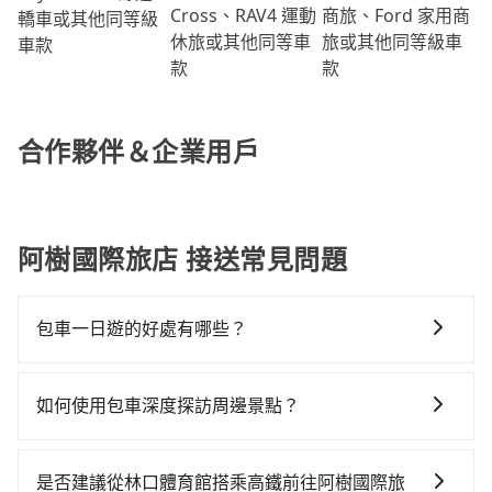
商旅、Ford 家用商
Cross、RAV4 運動
轎車或其他同等級
旅或其他同等級車
休旅或其他同等車
車款
款
款
合作夥伴＆企業用戶
阿樹國際旅店 接送常見問題
包車一日遊的好處有哪些？
包車一日遊的好處很多，首先，包車可以依照自己的意
願和需要來安排行程，其次，包車可以讓您更加深入地
如何使用包車深度探訪周邊景點？
體驗當地文化和風土人情，此外，包車還可以省去您自
使用包車進行深度探訪周邊景點時，可以充分利用包車
己開車也無需擔心路線和交通的問題，更可以在舒適的
的便利性和彈性，探訪更多的景點，並且可以按照自己
環境中專心欣賞當地美景和文化，讓您的旅程更加輕鬆
是否建議從林口體育館搭乘高鐵前往阿樹國際旅