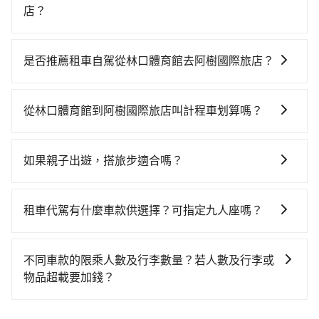
的節奏和時間進行遊覽。除了景點本身，還可以體驗周
自在。
店？
邊的文化和風俗，品嚐當地的美食，與當地人交流，深
從林口體育館搭高鐵去阿樹國際旅店絕非最佳選擇，高
入體驗當地的生活和文化。在探訪景點時，可以積極尋
鐵較貴、費時、轉車麻煩！桃園-台北雖然一天最多時有
找當地導遊或者向當地居民請教，了解更多的深度資訊
是否推薦租車自駕從林口體育館去阿樹國際旅店？
74班車次，從最早06:49到23:40，過了末班車到清晨的
和內幕，並且可以在旅途中收集更多的故事和經驗，豐
如果你有台灣駕照且對自己駕駛技術有信心，且需要絕
時段，還是要找其他交通方案。假設從林口體育館 (桃園
富自己的旅程。
對的時間彈性，最重要的是你當天就要來回，那在桃園
市龜山區) 前往最靠近的桃園高鐵站，叫一輛計程車花費
從林口體育館到阿樹國際旅店叫計程車划算嗎？
路邊可隨租隨借的iRent應該是你最便宜選擇。註冊完
約700元、車程約42分鐘。抵達高鐵站後，步行進站、
如選擇小黃直達，在桃園可以透過app叫車的有55688台
iRent的app後，可以每小時$115~205承租小轎車，每
現場購票並於月台排隊的時間約15分鐘，再乘坐16~22
灣大車隊、Uber、Line Taxi、Yoxi等，如果在路邊攔不
公里再額外加收$3.2，從林口體育館到阿樹國際旅店的
分鐘（平均20分）的高鐵從桃園站前往台北高鐵站，每
如果親子出遊，搭旅步適合嗎？
到車，也可考慮打電話至林口體育館附近的計程車隊，
花費預估為$700~1,150（金額差異來自於平假日、車款
人票價160元，再用15分鐘出站、等待車站前排班的計
適合的，另外旅步也特別為您心愛的寶貝準備了兒童座
如華亞交通、自強計程車、大文山計程車等叫車看看。
差異、抵達目的地後多久原路返回），雖已將eTag和可
程車，搭上小黃後約花17分鐘、車費300元後，抵達阿
椅及兒童用增高墊供您選購(租借300元/個)，讓您和孩子
依照里程跳錶計算，價格約為910~1,100元間，若改選
能的每小時40元路邊停車費用預估進去，但額外的汽車
租車代駕有什麼車款供選擇？可指定九人座嗎？
樹國際旅店 (台北市松山區) 的目的地。全程加上轉車時
出遊時安全更有保障。
tripool的專車服務可再更便宜。雖然林口體育館到阿樹
保險與可能的罰單都需自付。再者，和運的iRent只提供
間共1小時49分鐘，假設一人獨行，交通費總計1,160
tripool提供的車型以五人座小轎車、休旅車與九人座箱
國際旅店的跳表小黃可能較為便宜，但當你們人數超過
最基本的車型，如Toyota Yaris、Prius C、Vios這類乘
元。但如果全程使用tripool並到府專車接送，則僅需花
型車為主，車款品牌以豐田Toyota、福特Ford、福斯
四位時，叫兩輛計程車的費用就貴了，改預約一輛
不同車款的限乘人數及行李數量？若人數及行李或
坐體驗較差的車款，如果人數超過四位，更是沒有較大
費約930元，費時44分鐘。選擇搭乘高鐵而不預約包
VW為主，其中也有少量進口車像凌志Lexus、特斯拉
tripool的九人座廂型車最高可省$700。
物品超載要加錢？
的七人座或九人座可供選擇，而且無人租車最令人詬病
車，不僅至少額外負擔230元車資，而且更會額外浪費
Tesla、賓士Benz等高級車款。全部五年內合法營業用
的就是車況，打開車門才發現仍有上一組乘客遺留的垃
65分鐘在轉乘與等車上，現在還不馬上來預約tripool！
我們提供不同種類的車輛，讓您根據需求選擇最適合您
車，百分百無菸車，乘客均有最高500萬乘客險。如果有
圾或者撞凹的車門仍未被修理，每一次租車都好像在開