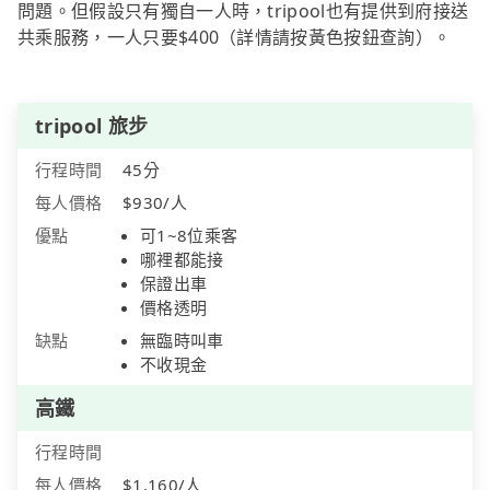
問題。但假設只有獨自一人時，tripool也有提供到府接送
共乘服務，一人只要$400（詳情請按黃色按鈕查詢）。
tripool 旅步
行程時間
45分
每人價格
$930/人
優點
可1~8位乘客
哪裡都能接
保證出車
價格透明
缺點
無臨時叫車
不收現金
高鐵
行程時間
每人價格
$1,160/人