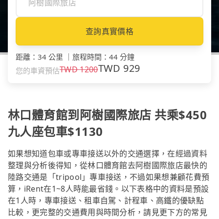
查詢真實價格
距離
：
34 公里
｜
旅程時間
：
44 分鐘
TWD
929
TWD
1200
您的車資預估
林口體育館到阿樹國際旅店 共乘$450
九人座包車$1130
如果想知道包車或專車接送以外的交通選擇，在經過資料
整理與分析後得知，從林口體育館去阿樹國際旅店最快的
陸路交通是「tripool」專車接送，不過如果想兼顧花費預
算，iRent在1~8人時能最省錢。以下表格中的資料是預設
在1人時，專車接送、租車自駕、計程車、高鐵的優缺點
比較，更完整的交通費用與時間分析，請見更下方的常見