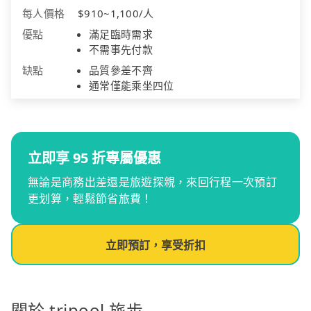
每人價格
$910~1,100/人
優點
滿足臨時需求
不需事先付款
缺點
品質參差不齊
通常僅能乘坐四位
立即享 95 折專屬優惠
無論是商務出差還是旅遊探親，來回行程一次預訂
更划算，輕鬆節省旅費！
立即預訂，享受折扣
關於 tripool 旅步