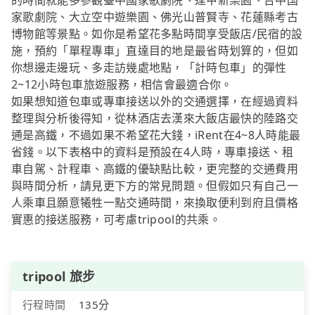
的時間就能多參觀臺中國家歌劇院、逢甲新樂園、台中国
家歌劇院、大立空中遊樂園、佛光山普賢寺、花蓮縣考古
博物館等景點。如你是希望花多點時間享受飯店/民宿的設
施，預約「單程專車」直達目的地是最省時划算的，但如
你想邊走邊玩、多走訪幾處地點，「計時包車」的彈性
2~12小時包車旅遊服務，相信會最適合你。
如果想知道包車或專車接送以外的交通選擇，在經過資料
整理與分析後得知，從林酒店去漢來大飯店最快的陸路交
通是高鐵，不過如果不希望花大錢，iRent在4~8人時能最
省錢。以下表格中的資料是預設在4人時，專車接送、租
車自駕、計程車、高鐵的優缺點比較，更完整的交通費用
與時間分析，請見更下方的常見問題。但假如只有自己一
人乘車且願意犧牲一點交通時間，來換取便利到府且價格
實惠的接送服務，可考慮tripool的共乘。
tripool 旅步
行程時間
135分