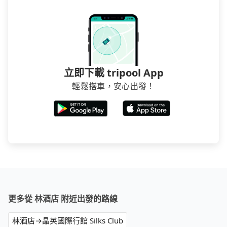
煩，有些時候直接打電話問的價格可能比民宿訂房網來
得便宜，但缺點就是多數要匯款並再人工確認。假如不
介意多花一點錢省下這些瑣碎的事，台灣本土的AsiaYo
或者國際Airbnb都值得推薦。
立即下載 tripool App
輕鬆搭車，安心出發！
更多從 林酒店 附近出發的路線
林酒店→晶英國際行館 Silks Club