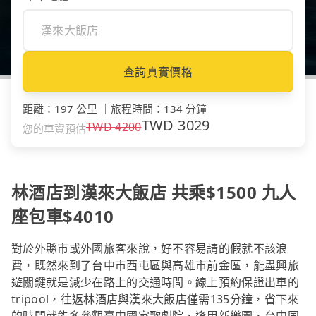
查詢真實價格
距離
：
197 公里
｜
旅程時間
：
134 分鐘
TWD
3029
TWD
4200
您的車資預估
林酒店到漢來大飯店 共乘$1500 九人
座包車$4010
對於外縣市或外國旅客來說，好不容易請的假就不該浪
費，既然來到了台中市西屯區與高雄市前金區，能盡興旅
遊關鍵就是減少在路上的交通時間。線上預約保證出車的
tripool，往返林酒店與漢來大飯店僅需135分鐘，省下來