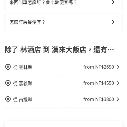
遊，從單純的單趟接送到算時間的計時包車都有，可彈
車：優點是24小時隨叫隨到，價格按錶計費，但若遇交
來回叫車怎麼訂？會比較便宜嗎？
修理，每一次租車都好像在開樂透一樣。另外，偶爾也
如果你是三人以下要乘車，也可參考tripool的拼車共乘
性選擇2~12小時的服務，滿足家族出遊、朋友聚會、婚
通塞車時亦會加收延遲費用，一般屬短程接駁為主。 -
會遇到明明已經預約了時間但上一位用戶卻遲遲尚未歸
服務，最多可再節省50%的交通費用。
為了乘客未來可能的訂單修改或取消，每筆訂單只含一
喪喜慶等不同的需求。價格透明、無隱藏費用，網站試
白牌車：優點是價格相對較低，有的還可喊價。但安全
還，又或者要還車時卻偏偏找不到停車位，對於急著用
趟車的資訊，所以如果需要來回叫車，請分兩筆訂單預
算即真實價格，免去來回電話確認。一天包車的價格可
性和服務質量無法保障，需要自行承擔風險，遇到狀況
怎麼訂房最便宜？
車或者要載其他乘客的人來說就有不小的風險。最後，
定。至於價格已經市場最優惠，並無特別針對來回車趟
能跟其他車隊相差無幾，但是如果只需要短時數或者單
事後也無法申訴退費。
雖然路邊隨租隨還看似方便，但實際使用時還是有其區
現在旅客預訂飯店已經很少透過旅行社，大多是透過
做額外折扣，但如果手上有優惠代碼，歡迎直接使用，
程專車服務者，敢大聲說我們價格絕對最划算。網站上
域的限制，實際可停靠的地點與你的上下車地點仍有段
OTA (online travel agent) 來完成，除了可以快速依據
不限單程或來回。
可直接挑選小轎車、休旅車、或九人座箱型車，如需10
距離，在遇到下雨天或者載行李時，就顯得非常不便。
地區、價位、人數、特殊需求來搜尋適合的旅店與房
除了 林酒店 到 漢來大飯店，還有⋯
人以上巴士，請來信洽詢。
型，更重要的是通常價格是官網的6~8折，如果又有加入
會員或者使用特定的信用卡，還可以累積點數做現金回
from NT$
2650
從
雲林縣
饋或未來換取免費的住房。台灣人常用的線上訂房平台
有Booking.com、Agoda.com、Hotels.com、
Expedia.com、Trip.com等。正常來說，線上刷卡付款
from NT$
4550
從
嘉義縣
完後預定就完成，事先不用電話確認空房，事後也不用
告知付款完畢，一切都能在網路上操作。但有些較冷門
from NT$
3800
從
南投縣
或規模較小的飯店，有可能再多平台同時上架而發生超
賣的現象，便有可能到了現場卻沒房可住的窘境，所以
在預定時要不選擇評分高、評論多的飯店，不然就是還
要再人工電話與飯店確認。預訂民宿方面，如不怕麻