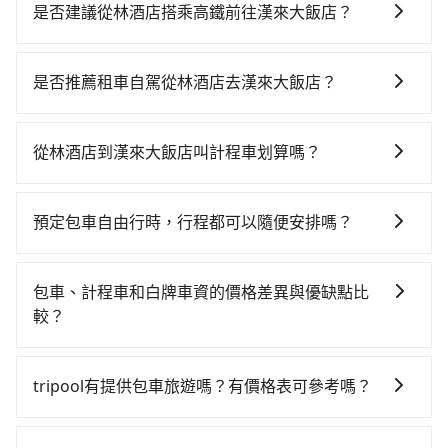
是否建議從林酒店搭乘高鐵前往漢來大飯店？
若要從林酒店搭高鐵前往漢來大飯店，高鐵乘坐舒適、
省時、較貴！從最早06:25一直到23:07，台中-左營一天
是否推薦租車自駕從林酒店去漢來大飯店？
最多有89班次高鐵可搭乘。假設從林酒店 (台中市西屯
如果你有台灣駕照且對自己駕駛技術有信心，且在車上
區) 前往最靠近的台中高鐵站，叫一輛計程車花費約300
時不需要閉目養神（因為要自己開車），最重要的是你
元、車程約17分鐘。抵達高鐵站後，步行進站、現場購
從林酒店到漢來大飯店叫計程車划算嗎？
當天就要來回，那在台中路邊可隨租隨借的iRent應該是
票並於月台排隊的時間約20分鐘，再乘坐45~68分鐘
如選擇小黃直達，在台中可以透過app叫車的有55688台
你最便宜選擇。註冊完iRent的app後，可以每小時
（平均57分）的高鐵從台中站前往左營高鐵站，每人票
灣大車隊、Uber、Line Taxi、Yoxi等，如果在路邊攔不
$115~205承租小轎車，每公里再額外加收$3.2，從林酒
價790元，再用10分鐘出站、等待車站前排班的計程
預定包車自由行時，行程都可以隨便安排嗎？
到車，也可考慮打電話至林酒店附近的計程車隊，如聯
店到漢來大飯店的花費預估為$2,550~3,150（金額差異
車，搭上小黃後約花24分鐘、車費300元後，抵達漢來
只要不超出您選用的用車時間及行程總公里數，且行程
美汽車行、天誠衛星計程車、大都會衛星車隊等叫車看
來自於平假日、車款差異、抵達目的地後多久原路返
大飯店 (高雄市前金區) 的目的地。全程加上轉車時間共2
沒有到達海拔1500公里以上的山區，行程都是可以依照
看。依照里程跳錶計算，價格約為4,975~6,000元間，但
回），雖已將eTag和可能的每小時40元路邊停車費用預
包車、計程車和白牌車資的價格差異與優缺點比
小時8分鐘，假設4位同行，高鐵加轉乘之平均每人花費
您的需求安排的。
如改預約tripool可省高達$3,000。台中市有些計程車司
估進去，但額外的汽車保險與可能的罰單都需自付。再
較？
為940元。不過，台中市少部分小黃司機不按表收費，看
機不按錶計費，約有27%會採現場議價，建議最好先上
者，和運的iRent只提供最基本的車型，如Toyota
乘客是外地人便漫天喊價或恣意繞路。但如果全程使用
包車、計程車或白牌車。主要價格差異和優缺點如下： -
網預約，以免當場被坑受騙。綜合以上，無論在價格或
Yaris、Prius C、Vios這類乘坐體驗較差的車款，如果人
tripool並到府專車接送，則每人平均花費約760元，費
包車：優點是搭乘舒適可以根據自己的需求安排時間和
服務品質上，tripool都是你從林酒店到漢來大飯店的最
tripool有提供包車旅遊嗎？有價格表可參考嗎？
數超過四位，更是沒有較大的七人座或九人座可供選
時2小時14分鐘。長距離移動確實搭乘高鐵可以比坐車快
地點上車較客製化。此外，司機還會提供各種旅遊建議
佳選擇。
擇，而且無人租車最令人詬病的就是車況，打開車門才
6分鐘，但卻要額外支出約720元的交通費，所以對於不
tripool提供全台各地包括漢來大飯店與林酒店的包車旅
與資訊。長途接送價格比計程車車資更優惠。 - 計程
發現仍有上一組乘客遺留的垃圾或者撞凹的車門仍未被
是這麼趕時間的人來說，預約tripool還是比較划算的。