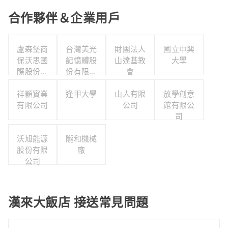
合作夥伴＆企業用戶
盧森堡商
台灣美光
財團法人
國立中興
保沃思國
記憶體股
山達基教
大學
際股份有
份有限公
會
限公司
司
祥顥實業
逢甲大學
山人有限
放學創意
有限公司
公司
館有限公
司
沃旭能源
隴和機械
股份有限
廠
公司
漢來大飯店 接送常見問題