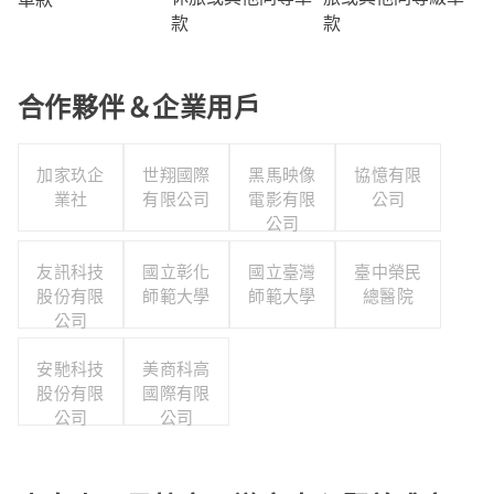
款
款
合作夥伴＆企業用戶
加家玖企
世翔國際
黑馬映像
協憶有限
業社
有限公司
電影有限
公司
公司
友訊科技
國立彰化
國立臺灣
臺中榮民
股份有限
師範大學
師範大學
總醫院
公司
安馳科技
美商科高
股份有限
國際有限
公司
公司