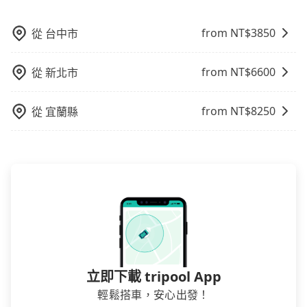
有Booking.com、Agoda.com、Hotels.com、
被額外收費，風險可謂不小。
Expedia.com、Trip.com等。正常來說，線上刷卡付款
from NT$
3850
從
台中市
完後預定就完成，事先不用電話確認空房，事後也不用
告知付款完畢，一切都能在網路上操作。但有些較冷門
或規模較小的飯店，有可能再多平台同時上架而發生超
from NT$
6600
從
新北市
賣的現象，便有可能到了現場卻沒房可住的窘境，所以
在預定時要不選擇評分高、評論多的飯店，不然就是還
from NT$
8250
從
宜蘭縣
要再人工電話與飯店確認。預訂民宿方面，如不怕麻
煩，有些時候直接打電話問的價格可能比民宿訂房網來
得便宜，但缺點就是多數要匯款並再人工確認。假如不
介意多花一點錢省下這些瑣碎的事，台灣本土的AsiaYo
或者國際Airbnb都值得推薦。
立即下載 tripool App
輕鬆搭車，安心出發！