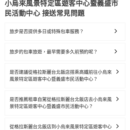
小烏來風景特定區遊客中心暨義盛市
民活動中心 接送常見問題
旅步是否提供多日或特殊包車服務？
若您有多日或特殊包車需求，您可以先來信旅步，會有
專人回覆您。
旅步的包車旅遊，最早需要多久前預約呢？
當您的行程確定後，建議盡早預訂包車服務，因為旅步
提供早鳥優惠，您越早預訂就能享有更優惠的價格。所
是否建議從格拉斯麗台北飯店搭乘高鐵前往小烏來
以不妨趁早訂購，享受更划算的價格。
風景特定區遊客中心暨義盛市民活動中心？
若要從格拉斯麗台北飯店搭高鐵前往小烏來風景特定區
遊客中心暨義盛市民活動中心，高鐵省時、較貴！從最
是否推薦租車自駕從格拉斯麗台北飯店去小烏來風
早06:26一直到22:16，台北-左營一天最多有88班次高鐵
景特定區遊客中心暨義盛市民活動中心？
可搭乘。假設從格拉斯麗台北飯店 (台北市中正區) 步行
如你有駕照又不排斥自駕，且又不需要利用移動的時間
或搭乘公車前往台北高鐵站，接著在站內購買高鐵票、
在車上休息，那在格拉斯麗台北飯店所在的台北市中正
通過閘口、並在月台上等待列車的到來，大概又過了25
從格拉斯麗台北飯店到小烏來風景特定區遊客中心