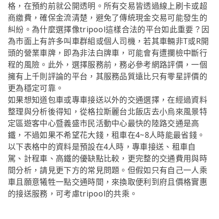
格，在預約前就公開透明。所有交易皆透過線上刷卡或超
商繳費，確保金流清楚，避免了傳統現金交易可能發生的
糾紛。為什麼選擇像tripool這樣合法的平台如此重要？因
為市面上有許多叫車群組或個人司機，若其車輛非T或R開
頭的營業車牌，即為非法白牌車，可能會有遭攔檢中斷行
程的風險。此外，選擇服務前，務必參考網路評價，一個
擁有上千則評論的平台，其服務品質遠比只有零星評價的
更為穩定可靠。
如果想知道包車或專車接送以外的交通選擇，在經過資料
整理與分析後得知，從格拉斯麗台北飯店去小烏來風景特
定區遊客中心暨義盛市民活動中心最快的陸路交通是高
鐵，不過如果不希望花大錢，租車在4~8人時能最省錢。
以下表格中的資料是預設在4人時，專車接送、租車自
駕、計程車、高鐵的優缺點比較，更完整的交通費用與時
間分析，請見更下方的常見問題。但假如只有自己一人乘
車且願意犧牲一點交通時間，來換取便利到府且價格實惠
的接送服務，可考慮tripool的共乘。