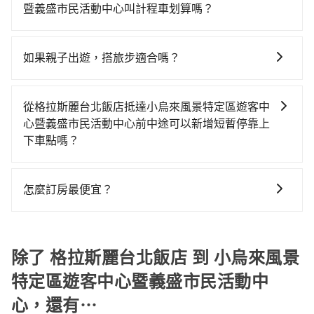
區有約30間租車車行，比方說旅見小客車租賃、普拉
分鐘，再乘坐94~134分鐘（平均114分）的高鐵從台北
暨義盛市民活動中心叫計程車划算嗎？
多、金宮小客車租賃。一般租車以天為單位，小轎車如
站前往左營高鐵站，每人票價1,490元，再用10分鐘出
如選擇小黃直達，在台北可以透過app叫車的有55688台
Toyota Altis、Nissan Tiida，一天租金約$1,500，九人
站、等待車站前排班的計程車，搭上小黃後約花59分
灣大車隊、Uber、Line Taxi、Yoxi等，如果在路邊攔不
座如Hyundai Starex或Volkswagen T5，一天$4,500
鐘、車費1,700元後，抵達小烏來風景特定區遊客中心暨
如果親子出遊，搭旅步適合嗎？
到車，也可考慮打電話至格拉斯麗台北飯店附近的計程
起，油錢（每公里約3元）、eTag（每公里約1元）、路
義盛市民活動中心 (屏東縣瑪家鄉) 的目的地。全程加上
適合的，另外旅步也特別為您心愛的寶貝準備了兒童座
車隊，如聖欽衛星車隊、聖雄衛星車隊、新風交通等叫
邊停車（每小時約40元）、保險費、罰單另計多數租車
轉車時間共3小時28分鐘，假設4位同行，高鐵加轉乘之
椅及兒童用增高墊供您選購(租借300元/個)，讓您和孩子
車看看。依照里程跳錶計算，價格約為9,240~11,100元
合約上都會載明每日里程限定200~400公里，超過還會
從格拉斯麗台北飯店抵達小烏來風景特定區遊客中
平均每人花費為1,920元。但如果全程使用tripool並到
出遊時安全更有保障。
間，但如改預約tripool可省高達$4,500。但如果要考慮
額外加收100~2,000元不等的費用。由於絕大多數的租
心暨義盛市民活動中心前中途可以新增短暫停靠上
府專車接送，則每人平均花費約1,660元，費時4小時1分
到回程，屏東縣僅有合法計程車約370輛，數量約為台北
車公司都沒有提供甲租乙還的服務，假設你當天就往返
下車點嗎？
鐘。長距離移動確實搭乘高鐵可以比坐車快33分鐘，但
市的1%、密度僅雙北的0.3%，其叫車的難度是雙北市的
格拉斯麗台北飯店與小烏來風景特定區遊客中心暨義盛
卻要額外支出約1,040元的交通費，所以對於不是這麼趕
tripool有提供多點上下車接送服務，線上預約從格拉斯
310倍。綜合以上，無論在價格或服務品質上，tripool
市民活動中心，預計的小轎車花費為$4,800或九人座
時間的人來說，預約tripool還是比較划算的。如果你是
麗台北飯店前往小烏來風景特定區遊客中心暨義盛市民
都是你從格拉斯麗台北飯店到小烏來風景特定區遊客中
怎麼訂房最便宜？
$7,800。當然這金額比搭計程車便宜，且在前往小烏來
三人以下要乘車，也可參考tripool的拼車共乘服務，最
活動中心的途中可備註加點。每個加點位置，前後額外
心暨義盛市民活動中心的最佳選擇。
風景特定區遊客中心暨義盛市民活動中心的途中預計邊
多可再節省50%的交通費用。
現在旅客預訂飯店已經很少透過旅行社，大多是透過
里程數5公里內加收200元。雖然可能有些路線完全順
開邊玩，那租車一整天確實就非常方便划算，但前提就
OTA (online travel agent) 來完成，除了可以快速依據
路，但是司機多點停靠就會有額外的等待時間，收取額
是犧牲了當天要開車的親友的遊玩興緻。再者，租車地
地區、價位、人數、特殊需求來搜尋適合的旅店與房
除了 格拉斯麗台北飯店 到 小烏來風景
外費用是必要的補償。
點可能離格拉斯麗台北飯店還有段路，且須配合車行營
型，更重要的是通常價格是官網的6~8折，如果又有加入
業時間做租還動作，另外承租過程繁瑣，租還通常需額
特定區遊客中心暨義盛市民活動中
會員或者使用特定的信用卡，還可以累積點數做現金回
外花費30分鐘做簽約與車體檢查，甚至還要先自行加滿
心，還有⋯
饋或未來換取免費的住房。台灣人常用的線上訂房平台
油，如遇到不肖業者，還車時可能遭遇各種莫名理由而