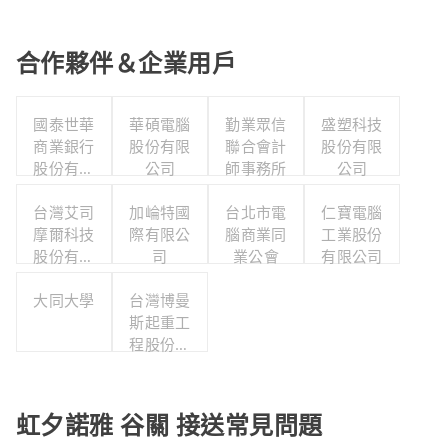
合作夥伴＆企業用戶
國泰世華
華碩電腦
勤業眾信
盛塑科技
商業銀行
股份有限
聯合會計
股份有限
股份有限
公司
師事務所
公司
公司
台灣艾司
加崘特國
台北市電
仁寶電腦
摩爾科技
際有限公
腦商業同
工業股份
股份有限
司
業公會
有限公司
公司
大同大學
台灣博曼
斯起重工
程股份有
限公司
虹夕諾雅 谷關 接送常見問題