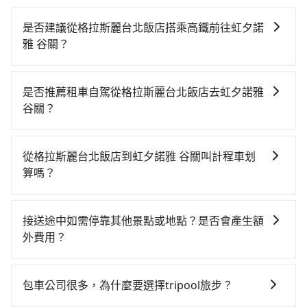
是否建議從格拉斯麗台北飯店搭乘高鐵前往虹夕諾
雅 谷關？
若要從格拉斯麗台北飯店搭高鐵前往虹夕諾雅 谷關，高
鐵較貴、費時！從最早06:26一直到23:00，台北-台中一
是否推薦租車自駕從格拉斯麗台北飯店去虹夕諾雅
天最多有102班次高鐵可搭乘。假設從格拉斯麗台北飯店
谷關？
(台北市中正區) 步行或搭乘公車前往台北高鐵站，接著
如果你有台灣駕照且對自己駕駛技術有信心，且在車上
在站內購買高鐵票、通過閘口、並在月台上等待列車的
時不需要閉目養神（因為要自己開車），最重要的是你
到來，大概又過了25分鐘，再乘坐47~66分鐘（平均57
從格拉斯麗台北飯店到虹夕諾雅 谷關叫計程車划
當天就要來回，那在台北路邊可隨租隨借的iRent應該是
分）的高鐵從台北站前往台中高鐵站，每人票價700元，
算嗎？
你最便宜選擇。註冊完iRent的app後，可以每小時
再用10分鐘出站、等待車站前排班的計程車，搭上小黃
如選擇小黃直達，在台北可以透過app叫車的有55688台
$115~205承租小轎車，每公里再額外加收$3.2，從格拉
後約花70分鐘、車費1,800元後，抵達虹夕諾雅 谷關 (台
灣大車隊、Uber、Line Taxi、Yoxi等，如果在路邊攔不
斯麗台北飯店到虹夕諾雅 谷關的花費預估為
中市和平區) 的目的地。全程加上轉車時間共2小時42分
接送途中如需停靠其他景點或地點？是否會產生額
到車，也可考慮打電話至格拉斯麗台北飯店附近的計程
$2,600~3,300（金額差異來自於平假日、車款差異、抵
鐘，假設4位同行，高鐵加轉乘之平均每人花費為1,150
外費用？
車隊，如永達交通、德泰交通、優質計程車等叫車看
達目的地後多久原路返回），雖已將eTag和可能的每小
元。但如果全程使用tripool並到府專車接送，則每人平
當您預約旅步的「單程專車」，如果需要在途中加點停
看。依照里程跳錶計算，價格約為4,815~5,800元間，但
時40元路邊停車費用預估進去，但額外的汽車保險與可
均花費約1,020元，費時2小時39分鐘。選擇搭乘高鐵而
靠，您可以參考我們的「加點服務」，每個點距離在 5
如改預約tripool可省高達$1,700。關於交通需要特別注
能的罰單都需自付。再者，和運的iRent只提供最基本的
包車公司很多，為什麼要選擇tripool旅步？
不預約包車，不僅每人至少額外負擔130元車資，而且更
公里內，需額外支付 200 元，且每個點最多停留 5 分
意：像虹夕諾雅 谷關這樣的偏遠地區，計程車不會在路
車型，如Toyota Yaris、Prius C、Vios這類乘坐體驗較
會額外浪費時間在轉乘與等車上，現在還不馬上來預約