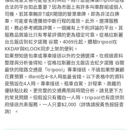
傳統現金交易可能發生的糾紛。為什麼選擇像tripool這樣
合法的平台如此重要？因為市面上有許多叫車群組或個人
司機，若其車輛非T或R開頭的營業車牌，即為非法白牌
車，可能會有遭攔檢中斷行程的風險。此外，選擇服務
前，務必參考網路評價，一個擁有上千則評論的平台，其
服務品質遠比只有零星評價的更為穩定可靠。從格拉斯麗
台北飯店到虹夕諾雅 谷關，4069元起，體驗tripool在
KKDAY與KLOOK同步上架的便利。
如果想知道包車或專車接送以外的交通選擇，在經過資料
整理與分析後得知，從格拉斯麗台北飯店去虹夕諾雅 谷關
最快的陸路交通是「tripool」專車接送，不過如果想兼顧
花費預算，iRent在4~8人時能最省錢。以下表格中的資料
是預設在4人時，專車接送、租車自駕、計程車、高鐵的
優缺點比較，更完整的交通費用與時間分析，請見更下方
的常見問題。但假設只有獨自一人時，tripool也有提供到
府接送共乘服務，一人只要$2,000（詳情請按黃色按鈕查
詢）。