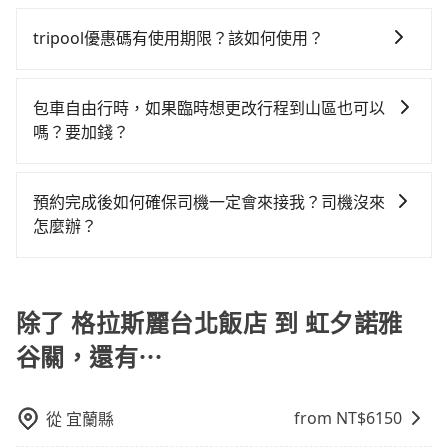
旅步提供多種車型，從轎車、休旅車到九人座，讓您可
鐘。加點費用可以在乘車當天下車前給司機現付。如果
上巡迴找客人。它們通常只在特定地點等候，或者必須
差的車款，如果人數超過四位，更是沒有較大的七人座
tripool！如果你是三人以下要乘車，也可參考tripool的
以依照您行程人數的需求進行選擇。此外，為確保您的
您選擇「計時包車」，中途需要加點停靠，則不需要額
透過叫車平台或電話叫車，這代表你需要事先預約，並
tripool優惠碼有使用期限？該如何使用？
或九人座可供選擇，而且無人租車最令人詬病的就是車
拼車共乘服務，最多可再節省50%的交通費用。
旅途安全無憂，我們的司機都是專業且可靠的職業駕
外支付費用。
且要做好等待較久的心理準備。綜合以上，無論在價格
況，打開車門才發現仍有上一組乘客遺留的垃圾或者撞
旅步提供來回訂單95折優惠碼，使用期限為24小時。只
駛。關於價格，旅步官網可一鍵即時查價，所示價格絕
或服務品質上，tripool都是你從格拉斯麗台北飯店到虹
凹的車門仍未被修理，每一次租車都好像在開樂透一
要在期限內完成去程訂購，並在結帳時輸入該折扣碼，
無隱藏費用，且還提供優於其他業者更彈性的取消政
包車自由行時，如果臨時想更改行程到山區也可以
夕諾雅 谷關的最佳選擇。
樣。另外，偶爾也會遇到明明已經預約了時間但上一位
即可直接折扣抵扣訂單費用。
策，讓您在規劃行程時能更無後顧之憂。無論您是要前
嗎？要加錢？
用戶卻遲遲尚未歸還，又或者要還車時卻偏偏找不到停
往市區還是郊區，我們都可以為您提供最佳的旅遊體
車位，對於急著用車或者要載其他乘客的人來說就有不
可以的，當您的旅程需要穿越山區或是高海拔地區時，
驗。所以，如果您正在尋找一家可靠的包車公司，
小的風險。最後，雖然路邊隨租隨還看似方便，但實際
旅步可能會根據行經的路線是否超過海拔1500公尺來進
tripool旅步絕對是您值得信任的不二選擇！
預約完成後如何確保司機一定會來接我？司機沒來
使用時還是有其區域的限制，實際可停靠的地點與你的
行額外的費用收取。但是，這些費用會在您下訂單後、
怎麼辦？
上下車地點仍有段距離，在遇到下雨天或者載行李時，
出發前先與您進行確認，確保您明確知道所有的費用。
就顯得非常不便。
只要完成預約並付款完成，訂單就成立，tripool也保證
我們會透過Email的方式向您說明收費細節，讓您能更放
派車。在出發前一天晚上八點時，會透過電子郵件與簡
心地享受旅步為您提供的服務。
訊提供司機的姓名、電話、車牌、車型等資訊，如在約
除了 格拉斯麗台北飯店 到 虹夕諾雅
定好的時間與上車地點沒有看到司機，可主動電話聯
谷關，還有⋯
繫，可能原本約定的地點不適合暫停而改停靠在附近的
位置。但如果遇到車輛故障或者前一趟車嚴重耽誤，
tripool會盡快改派以減少乘客等待的時間。
from NT$
6150
從
宜蘭縣