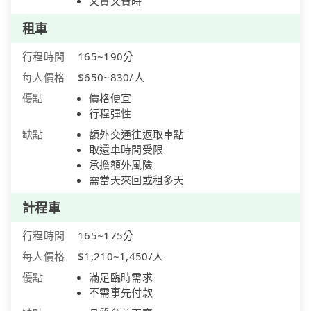
又貴又費時
租車
行程時間
165~190分
每人價格
$650~830/人
優點
價格便宜
行程彈性
缺點
額外交通往返取車點
取還車時間受限
承擔額外風險
需當天來回或租多天
計程車
行程時間
165~175分
每人價格
$1,210~1,450/人
優點
滿足臨時需求
不需事先付款