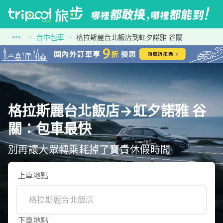
台中包車
格拉斯麗台北飯店到虹夕諾雅 谷關
格拉斯麗台北飯店→虹夕諾雅 谷
關：包車最快
別再讓大眾轉乘耗掉了寶貴休假時間
上車地點
下車地點