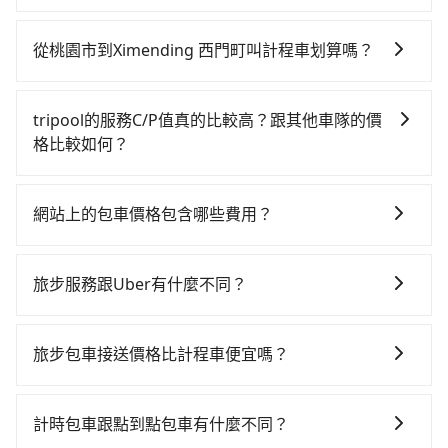
段，還是要找其他交通方案。假設從桃園市大園區前往
雖然從桃園市到Ximending 西門町可以選擇租車自駕，
最靠近的桃園高鐵站，叫一輛計程車花費約400元、車程
但花費可能不小。租車公司一般以天為單位計費，小轎
約20分鐘。抵達高鐵站後，步行進站、現場購票並於月
從桃園市到Ximending 西門町叫計程車划算嗎？
車如Toyota Yaris、Nissan Kicks，一天租金$1,500
台排隊的時間約15分鐘，再乘坐16~22分鐘（平均20
如選擇小黃直達，在桃園可以透過app叫車的有55688台
起，九人座如Hyundai Staria或Volkswagen T6，一天
分）的高鐵從桃園站前往台北高鐵站，每人票價160元，
灣大車隊、Uber、Line Taxi、Yoxi等，如果在路邊攔不
租金約$4,500，油錢（每公里約3元）、eTag（每公里
再用15分鐘出站、等待車站前排班的計程車，搭上小黃
tripool的服務C/P值真的比較高？跟其他車隊的價
到車，也可考慮打電話至附近的計程車隊，如菓林計程
約1元）、路邊停車（每小時約40元）、保險費、罰單另
後約花20分鐘、車費200元後，抵達Ximending 西門町
格比較如何？
車、大園多元化計程車聯合車隊、大園義交計程車等叫
計。由於絕大多數的租車公司都沒法提供甲租乙還的服
(台北市萬華區) 的目的地。全程加上轉車時間共1小時26
在服務品質許可下，乘客當然希望價格越便宜越好，而
車看看。依照里程跳錶計算，價格約為1,035~1,200元
務，所以要不當天就需往返桃園市與Ximending 西門
分鐘，假設一人獨行，交通費總計760元。但如果全程使
市場上稍具規模且合法經營的業者，有以短程與城市為
間，但用app叫tripool可用接近7.5折預約專車服務。綜
町，不然就是需要一次租用多天，如此預計小轎車的花
網站上的包車價格包含哪些費用？
用tripool並到府專車接送，則僅需花費約760元，費時
主的台灣大車隊、大都會、LINE Taxi、Uber，機場接送
合以上，無論在價格或服務品質上，tripool都是你從桃
費至少$2,100、九人座$5,100起。透過app預約tripool
35分鐘。選擇搭乘高鐵而不預約包車，不僅至少額外負
網站上的價格已包含基本車趟所有費用，即最高 300 萬
則有肯驛、全鋒、格上租車、和運租車，包車旅遊則是
園市到Ximending 西門町的最佳選擇。
的單程專車接送才是前往最便宜方便的選擇。
擔0元車資，而且更會額外浪費51分鐘在轉乘與等車上，
乘客險、司機小費、營業稅等，不會再有其他額外的費
KKDAY、KLOOK、叫車吧等。tripool旅步專注在長程
旅步服務跟Uber有什麼不同？
現在還不馬上來預約tripool！
用產生。
單程接送與跨縣市計時包車，不論從哪邊去哪裡（當然
tripool 旅步具備以下特色： (1) 採事前預約制。 (2) 在
也包括桃園市去Ximending 西門町），全台保證出車。
中長程提供最優惠的價格。 (3) 全台服務，不分城市與郊
由於有高效的車輛調度能力，能以市價7~8折提供專車到
旅步包車接送價格比計程車便宜嗎？
區。 (4) 有較為嚴謹的乘車時間與取消政策。
府服務，是絕大多數乘客出行的最佳選擇。
旅步的車資採固定費率與計程車需依行駛距離計費、且
遇塞車、停紅燈時等低速行駛時還需額外加價不同，旅
計時包車跟點到點包車有什麼不同？
步費用比計程車低，且能讓您更能輕鬆掌握交通開支。