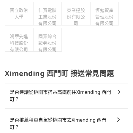
國立政治
仁寶電腦
英業達股
恆勉資產
大學
工業股份
份有限公
管理股份
有限公司
司
有限公司
鴻華先進
國票綜合
科技股份
證券股份
有限公司
有限公司
Ximending 西門町 接送常見問題
是否建議從桃園市搭乘高鐵前往Ximending 西門
町？
從桃園搭高鐵去Ximending 西門町絕非最佳選擇，高鐵
較貴、費時、轉車麻煩！桃園-台北雖然一天最多時有74
是否推薦租車自駕從桃園市去Ximending 西門
班車次，從最早06:49到23:40，過了末班車到清晨的時
町？