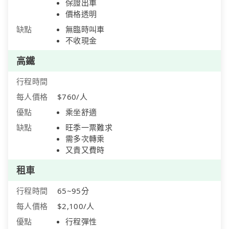
保證出車
價格透明
缺點
無臨時叫車
不收現金
高鐵
行程時間
每人價格
$760/人
優點
乘坐舒適
缺點
旺季一票難求
需多次轉乘
又貴又費時
租車
行程時間
65~95分
每人價格
$2,100/人
優點
行程彈性