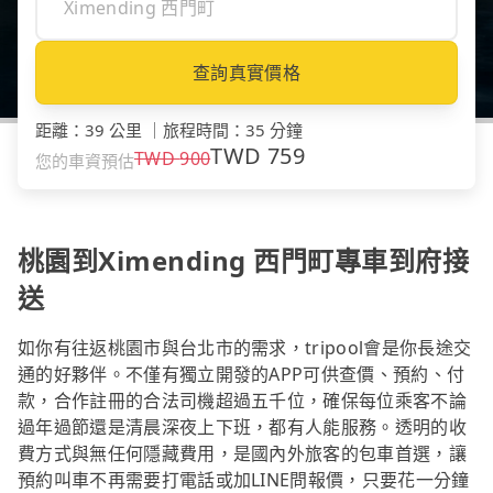
查詢真實價格
距離
：
39 公里
｜
旅程時間
：
35 分鐘
TWD
759
TWD
900
您的車資預估
桃園到Ximending 西門町專車到府接
送
如你有往返桃園市與台北市的需求，tripool會是你長途交
通的好夥伴。不僅有獨立開發的APP可供查價、預約、付
款，合作註冊的合法司機超過五千位，確保每位乘客不論
過年過節還是清晨深夜上下班，都有人能服務。透明的收
費方式與無任何隱藏費用，是國內外旅客的包車首選，讓
預約叫車不再需要打電話或加LINE問報價，只要花一分鐘