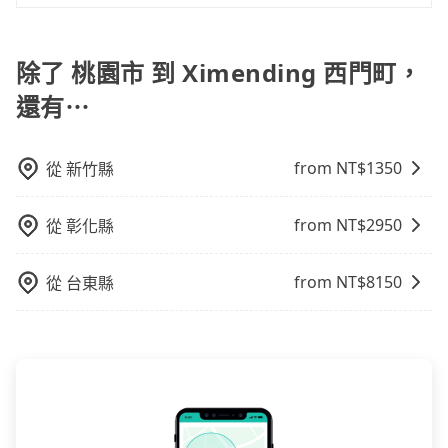
計時包車和點到點包車都是包車服務的形式，但有一些
不同之處： 計時包車：計時包車是按照用車時間來計
費，通常以每小時為單位，客戶可以根據自己的需要預
除了 桃園市 到 Ximending 西門町，
定一定時間的包車服務。這種服務適用於需要在城市內
還有⋯
多個地點間來回穿梭的客戶，例如市區觀光、商務差旅
等。 點到點包車：點到點包車是按照里程和目的地來計
費，客戶可以預先告知出發地點A到目的地B，會根據路
from NT$
1350
從
新竹縣
線和里程來計算費用。這種服務通常適用於單程或從一
個城市到另一個城市的長途包車。
from NT$
2950
從
彰化縣
from NT$
8150
從
台東縣