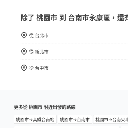
因為旅步車資是採預定時即時付款，所以小費的部
車：優點是價格相對較低，有的還可喊價。但安全
無法申訴退費。
除了 桃園市 到 台南市永康區，還
從
台北市
從
新北市
從
台中市
更多從 桃園市 附近出發的路線
桃園市→高鐵台南站
桃園市→台南市
桃園市→台南火