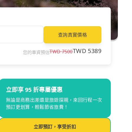
查詢真實價格
TWD
5389
TWD
7500
您的車資預估
立即享 95 折專屬優惠
無論是商務出差還是旅遊探親，來回行程一次
預訂更划算，輕鬆節省旅費！
立即預訂，享受折扣