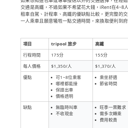
如果想知道包車或專車接送以外的交通選擇，在經過
交通是高鐵，不過如果不希望花大錢，iRent在4
租車自駕、計程車、高鐵的優缺點比較，更完整的交
一人乘車且願意犧牲一點交通時間，來換取便利到府且
項目
tripool 旅步
高鐵
行程時間
175分
155分
每人價格
$1,350/人
$1,370/人
優點
可1~8位乘客
乘坐舒適
哪裡都能接
節省時間
保證出車
價格透明
缺點
無臨時叫車
旺季一票難求
不收現金
需多次轉乘
費用較貴