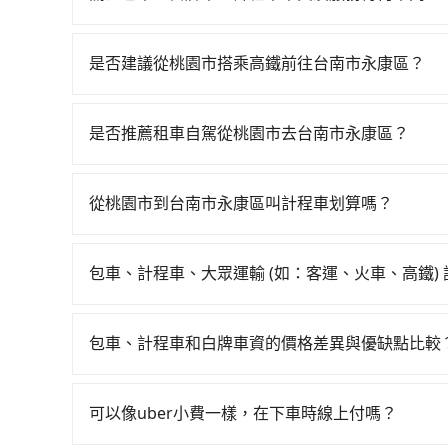
包車、白牌車、計程車三種交通方式的價格及服務
台預定時價格而定，通常愈長程價格CP值愈高。 
是否建議從桃園市搭乘高鐵前往台南市永康區？
計算延遲費用，最終價格通常要下車時才知。價格
若要從桃園市區搭高鐵前往台南市永康區，高鐵乘坐舒適
不一，如行程有問題，事後無法提供客服申訴處理
一天最多有58班次高鐵可搭乘。假設從桃園市大園
是否推薦租車自駕從桃園市去台南市永康區？
程約20分鐘。抵達高鐵站後，步行進站、現場購票並
如果你有台灣駕照且對自己駕駛技術有信心，且在
分）的高鐵從桃園站前往台南高鐵站，每人票價1,
天就要來回，那在桃園路邊可隨租隨借的iRent應該
後約花30分鐘、車費300元後，抵達台南市永康區 
從桃園市到台南市永康區叫計程車划算嗎？
$115~205承租小轎車，每公里再額外加收$3.
鐘，假設4位同行，高鐵加轉乘之平均每人花費為1,3
如選擇小黃直達，在桃園可以透過app叫車的有55688台
$3,400~4,050（金額差異來自於平假日、車款
均花費約1,350元，費時2小時57分鐘。長距離移
到車，也可考慮打電話至附近的計程車隊，如菓林
時40元路邊停車費用預估進去，但額外的汽車保險與
的交通費，所以對於不是這麼趕時間的人來說，預約t
包車、計程車、大眾運輸 (如：客運、火車、高鐵)
照里程跳錶計算，價格約為6,910~8,300元間，但如
車型，如Toyota Yaris、Prius C、Vio
考tripool的拼車共乘服務，最多可再節省50%的
在選擇交通方式時，您可依下列建議的考慮因素做
市僅有合法計程車約4,140輛，數量約為桃園市的7
或九人座可供選擇，而且無人租車最令人詬病的就
程車最貴，而大眾運輸通常較便宜。 行程：需多
合以上，無論在價格或服務品質上，tripool都
的車門仍未被修理，每一次租車都好像在開樂透一
包車、計程車和白牌車資的價格差異與優缺點比較
且不介意耗時轉乘可選大眾運輸或較貴的計程車。
遲遲尚未歸還，又或者要還車時卻偏偏找不到停車
包車、計程車或白牌車。主要價格差異和優缺點如下
也比較便宜，人數少可搭乘大眾運輸或計程車。 
險。最後，雖然路邊隨租隨還看似方便，但實際使
地點上車較客製化。此外，司機還會提供各種旅遊建
可選用大眾運輸。 便利性：需要便利性和方便性
可以像uber小費一樣，在下車時線上付嗎？
點仍有段距離，在遇到下雨天或者載行李時，就顯
優點是24小時隨叫隨到，價格按錶計費，但若遇交通
輸。