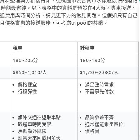
資料整理與分析後得知，從桃園市去台南市永康區最快的陸路
~8人時能最省錢。以下表格中的資料是預設在4人時，專車接送、
通費用與時間分析，請見更下方的常見問題。但假如只有自己
價格實惠的接送服務，可考慮tripool的共乘。
租車
計程車
180~205分
180~190分
$850~1,010/人
$1,730~2,080/人
價格便宜
滿足臨時需求
行程彈性
不需事先付款
額外交通往返取車點
品質參差不齊
取還車時間受限
通常僅能乘坐四位
承擔額外風險
價格貴
需當天來回或租多天