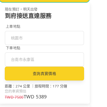
現在預訂，明天出發
到府接送直達服務
上車地點
下車地點
查詢真實價格
距離
：
274 公里
｜
旅程時間
：
177 分鐘
您的車資預估
TWD
5389
TWD
7500