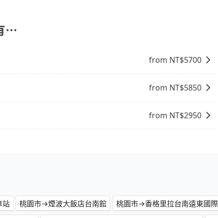
份，可以在下車前用現金支付給司機就可以了。
性和服務質量無法保障，需要自行承擔風險，遇到狀況事後也
有⋯
from NT$
5700
from NT$
5850
from NT$
2950
車站
桃園市→煙波大飯店台南館
桃園市→香格里拉台南遠東國