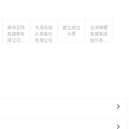
美商瓦特
大成長城
國立成功
台灣積體
森國際有
企業股份
大學
電路製造
限公司台
有限公司
股份有限
灣分公司
公司
，提供最新的「先享受後付款」消費金融服務。只需提供手機號
的14天內前往便利商店或ATM繳費即可。