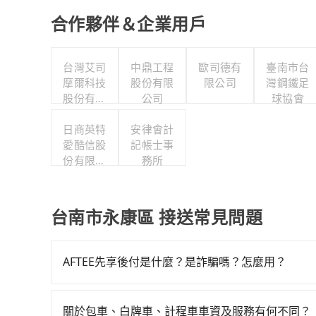
合作夥伴＆企業用戶
台灣艾司
中鼎工程
歐司德有
臺南市台
摩爾科技
股份有限
限公司
灣鋼鐵足
股份有限
公司
球協會
公司
日商英特
安律會計
愛酷信股
記帳士事
份有限公
務所
司台灣分
公司
台南市永康區 接送常見問題
AFTEE先享後付是什麼？是詐騙嗎？怎麼用？
AFTEE是日本市佔率最高的BNPL金流營運公司
碼即可完成即時的信用審查，費用還可於訂單成立後
關於包車、白牌車、計程車車資及服務有何不同？