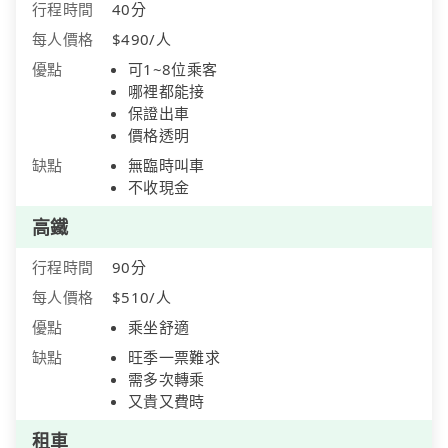
行程時間
40分
每人價格
$490/人
優點
可1~8位乘客
哪裡都能接
保證出車
價格透明
缺點
無臨時叫車
不收現金
高鐵
行程時間
90分
每人價格
$510/人
優點
乘坐舒適
缺點
旺季一票難求
需多次轉乘
又貴又費時
租車