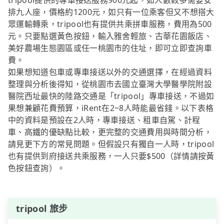
tripool提供的專車接送服務900元起，如人數較多需要安
排九人座，價格約1200元，如只有一位乘客但又不想搭大
眾運輸轉乘，tripool也有提供共乘拼車服務，費用為500
元。只要點選黃色按鈕，輸入雅舍輕旅、古華花園飯店、
美好農場生態園區或任一桃園市的住址，即可立即查詢車
費。
如果想知道包車或專車接送以外的交通選擇，在經過資料
整理與分析後得知，從桃園市去國立臺灣大學醫學院附設
醫院西址最快的陸路交通是「tripool」專車接送，不過如
果想兼顧花費預算，iRent在2~8人時能最省錢。以下表格
中的資料是預設在2人時，專車接送、租車自駕、計程
車、高鐵的優缺點比較，更完整的交通費用與時間分析，
請見更下方的常見問題。但假設只有獨自一人時，tripool
也有提供到府接送共乘服務，一人只要$500（詳情請按黃
色按鈕查詢）。
tripool 旅步