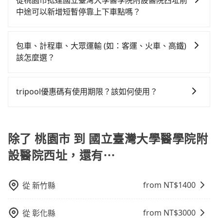
立臺灣大學醫學院附設醫院西址的最佳選擇。
從桃園市抵達國立臺灣大學醫學院附設醫院西址前
數超過四位，更是沒有較大的七人座或九人座可供選
浪費52分鐘在轉乘與等車上，現在還不馬上來預約
中途可以新增短暫停靠上下車點嗎？
擇，而且無人租車最令人詬病的就是車況，打開車門才
tripool！如果你是獨自一人乘車，也可參考tripool的拼
發現仍有上一組乘客遺留的垃圾或者撞凹的車門仍未被
車共乘服務，最多可再節省50%的交通費用。
tripool有提供多點上下車接送服務，線上預約從桃園市
修理，每一次租車都好像在開樂透一樣。另外，偶爾也
前往國立臺灣大學醫學院附設醫院西址的途中可備註加
包車、計程車、大眾運輸 (如：客運、火車、高鐵)
會遇到明明已經預約了時間但上一位用戶卻遲遲尚未歸
點。每個加點位置，前後額外里程數5公里內加收200
該怎麼選？
還，又或者要還車時卻偏偏找不到停車位，對於急著用
元。雖然可能有些路線完全順路，但是司機多點停靠就
車或者要載其他乘客的人來說就有不小的風險。最後，
在選擇交通方式時，您可依下列建議的考慮因素做選
會有額外的等待時間，收取額外費用是必要的補償。
雖然路邊隨租隨還看似方便，但實際使用時還是有其區
擇： 預算：不同交通工具價格不同，可先確定您的預
tripool優惠碼有使用期限？該如何使用？
域的限制，實際可停靠的地點與你的上下車地點仍有段
算。計程車最貴，而大眾運輸通常較便宜。 行程：需多
距離，在遇到下雨天或者載行李時，就顯得非常不便。
旅步提供來回訂單95折優惠碼，使用期限為24小時。只
點停留的行程建議可選可客製化行程的包車，如果時間
要在期限內完成去程訂購，並在結帳時輸入該折扣碼，
比較寬鬆且不介意耗時轉乘可選大眾運輸或較貴的計程
即可直接折扣抵扣訂單費用。
除了 桃園市 到 國立臺灣大學醫學院附
車。 旅行人數：人數多時包車較方便舒適且每個人攤提
下來的車資也比較便宜，人數少可搭乘大眾運輸或計程
設醫院西址，還有⋯
車。 時間：需在特定時間到達目的地可選包車或計程
車，不趕時間即可選用大眾運輸。 便利性：需要便利性
和方便性可選包車和計程車，喜歡探險和體驗當地文化
from NT$
1400
從
新竹縣
則可搭乘大眾運輸。
from NT$
3000
從
彰化縣