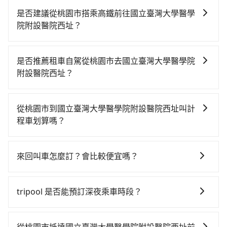
是否建議從桃園市搭乘高鐵前往國立臺灣大學醫學
院附設醫院西址？
從桃園搭高鐵去國立臺灣大學醫學院附設醫院西址絕非
最佳選擇，高鐵較貴、費時、轉車麻煩！桃園-台北雖然
是否推薦租車自駕從桃園市去國立臺灣大學醫學院
一天最多時有74班車次，從最早06:49到23:40，過了末
附設醫院西址？
班車到清晨的時段，還是要找其他交通方案。假設從桃
如果你有台灣駕照且對自己駕駛技術有信心，且需要絕
園市龍潭區前往最靠近的桃園高鐵站，叫一輛計程車花
對的時間彈性，最重要的是你當天就要來回，那在桃園
費約700元、車程約40分鐘。抵達高鐵站後，步行進
從桃園市到國立臺灣大學醫學院附設醫院西址叫計
路邊可隨租隨借的iRent應該是你最便宜選擇。註冊完
站、現場購票並於月台排隊的時間約15分鐘，再乘坐
程車划算嗎？
iRent的app後，可以每小時$115~205承租小轎車，每
16~22分鐘（平均20分）的高鐵從桃園站前往台北高鐵
如選擇小黃直達，在桃園可以透過app叫車的有55688台
公里再額外加收$3.2，從桃園市（龍潭區）到國立臺灣
站，每人票價160元，再用15分鐘出站，最後再根據距
灣大車隊、Uber、Line Taxi、Yoxi等，如果在路邊攔不
大學醫學院附設醫院西址的花費預估為$750~1,200（金
離的遠近或者天候狀況，決定是步行一段路或者搭乘公
來回叫車怎麼訂？會比較便宜嗎？
到車，也可考慮打電話至附近的計程車隊，如金安穩衛
額差異來自於平假日、車款差異、抵達目的地後多久原
車抵達最終的目的地。全程加上轉車時間共1小時30分
為了乘客未來可能的訂單修改或取消，每筆訂單只含一
星派遣車隊、龍潭無線聯合車隊、龍潭婦幼計程車等叫
路返回），雖已將eTag和可能的每小時40元路邊停車費
鐘，假設2位同行，高鐵加轉乘之平均每人花費為510
趟車的資訊，所以如果需要來回叫車，請分兩筆訂單預
車看看。依照里程跳錶計算，價格約為1,060~1,300元
用預估進去，但額外的汽車保險與可能的罰單都需自
tripool 是否能預訂深夜乘車時段？
元。但如果全程使用tripool並到府專車接送，則每人平
定。至於價格已經市場最優惠，並無特別針對來回車趟
間，若改選tripool的專車服務可再更便宜。綜合以上，
付。再者，和運的iRent只提供最基本的車型，如Toyota
均花費約490元，費時38分鐘。選擇搭乘高鐵而不預約
可以的！tripool 旅步全年無休並提供深夜接送服務。
做額外折扣，但如果手上有優惠代碼，歡迎直接使用，
無論在價格或服務品質上，tripool都是你從桃園市到國
Yaris、Prius C、Vios這類乘坐體驗較差的車款，如果人
包車，不僅每人至少額外負擔20元車資，而且更會額外
不限單程或來回。