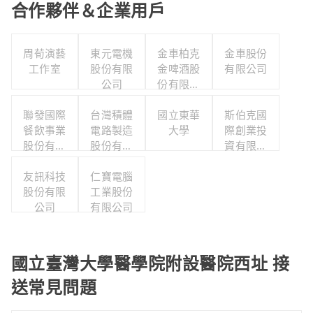
合作夥伴＆企業用戶
周荀演藝
東元電機
金車柏克
金車股份
工作室
股份有限
金啤酒股
有限公司
公司
份有限公
司
聯發國際
台灣積體
國立東華
斯伯克國
餐飲事業
電路製造
大學
際創業投
股份有限
股份有限
資有限公
公司
公司
司
友訊科技
仁寶電腦
股份有限
工業股份
公司
有限公司
國立臺灣大學醫學院附設醫院西址 接
送常見問題