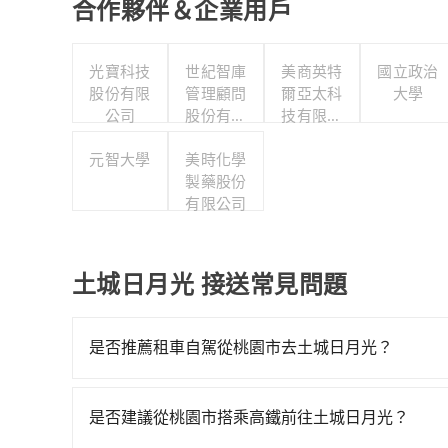
合作夥伴＆企業用戶
光寶科技
世紀智庫
美商英特
國立政治
股份有限
管理顧問
爾亞太科
大學
公司
股份有限
技有限公
公司
司
元智大學
美時化學
製藥股份
有限公司
土城日月光 接送常見問題
是否推薦租車自駕從桃園市去土城日月光？
雖然從桃園市到土城日月光可以選擇租車自駕，但
Toyota Yaris、Nissan Kicks，一天租金$1,50
是否建議從桃園市搭乘高鐵前往土城日月光？
$4,500，油錢（每公里約3元）、eTag（每公