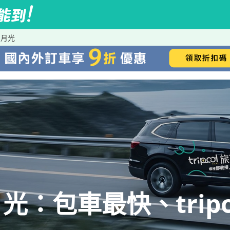
日月光
：包車最快、tripo