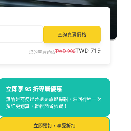
查詢真實價格
TWD
719
TWD
900
您的車資預估
立即享 95 折專屬優惠
無論是商務出差還是旅遊探親，來回行程一次
預訂更划算，輕鬆節省旅費！
立即預訂，享受折扣