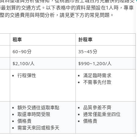
資料整理與分析後得知，從桃園市去土城日月光最快的陸路交
1~8人時最划算的交通方式。以下表格中的資料是預設在1人時，專車
整的交通費用與時間分析，請見更下方的常見問題。
租車
計程車
60~90分
35~45分
$2,100/人
$990~1,200/人
行程彈性
滿足臨時需求
不需事先付款
額外交通往返取車點
品質參差不齊
取還車時間受限
通常僅能乘坐四位
價格貴
價格貴
需當天來回或租多天