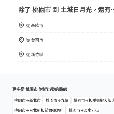
驗當地文化和風土人情，此外，包車還可以省去您
中專心欣賞當地美景和文化，讓您的旅程更加輕鬆
除了 桃園市 到 土城日月光，還有
從
基隆市
從
台南市
從
新竹縣
更多從 桃園市 附近出發的路線
桃園市→新北市
桃園市→九份
桃園市→板橋凱撒大飯
桃園市→台北新板希爾頓酒店
桃園市→淡水老街