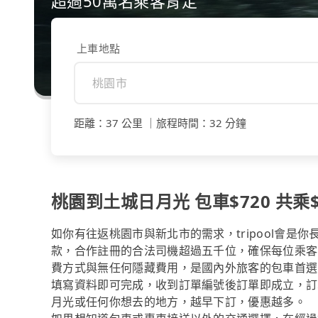
超過50萬名乘客肯定
上車地點
距離
：
37 公里
｜
旅程時間
：
32 分鐘
桃園到土城日月光 包車$720 共乘$
如你有往返桃園市與新北市的需求，tripool會是
款，合作註冊的合法司機超過五千位，確保每位乘客
費方式與無任何隱藏費用，是國內外旅客的包車首選
填寫資料即可完成，收到訂單編號後訂單即成立，訂
月光或任何你想去的地方，越早下訂，優惠越多。