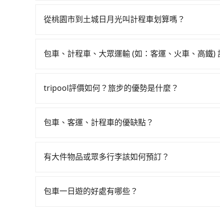
從桃園搭高鐵去土城日月光絕非最佳選擇，高鐵較貴
於絕大多數的租車公司都沒法提供甲租乙還的服務
次，從最早06:49到23:40，過了末班車到清
一次租用多天，如此預計小轎車的花費至少$2,100、九
從桃園市到土城日月光叫計程車划算嗎？
的桃園高鐵站，叫一輛計程車花費約400元、車程
是前往最便宜方便的選擇。
如選擇小黃直達，在桃園可以透過app叫車的有55688台
的時間約15分鐘，再乘坐11~13分鐘（平均12分
到車，也可考慮打電話至附近的計程車隊，如大園
鐘出站、等待車站前排班的計程車，搭上小黃後約花2
包車、計程車、大眾運輸 (如：客運、火車、高鐵)
車看看。依照里程跳錶計算，價格約為985~1,200元
目的地。全程加上轉車時間共1小時15分鐘，假設一人
在選擇交通方式時，您可依下列建議的考慮因素做
以上，無論在價格或服務品質上，tripool都是
專車接送，則僅需花費約720元，費時32分鐘。選
程車最貴，而大眾運輸通常較便宜。 行程：需多
且更會額外浪費43分鐘在轉乘與等車上，現在還不馬上
tripool評價如何？旅步的優勢是什麼？
且不介意耗時轉乘可選大眾運輸或較貴的計程車。
根據google的評價，tripool的服務品質整
也比較便宜，人數少可搭乘大眾運輸或計程車。 
外，tripool司機專業的駕駛和親切服務態度也
可選用大眾運輸。 便利性：需要便利性和方便性
包車、客運、計程車的優缺點？
前一日凌晨6點前取消均可無條件全額退費的承諾
輸。
包車：能提供客製化的交通方式，您可以自由安排
運：最經濟實惠的交通方式，通常有固定的路線和
有大件物品或眾多行李該如何預訂？
車路線可能不太頻繁。 計程車：可以隨叫隨到，
一般情況，九人座最多可以乘坐八位乘客以及置放
輛選擇不如包車多，且大都屬短程接駁為主。
板、床墊、折疊單車、家電等，在乘客人數不多的
包車一日遊的好處有哪些？
司機視線、不會破壞車體、不影響行車安全，會讓
包車一日遊的好處很多，首先，包車可以依照自己
透過官網的線上客服洽詢，確認沒問題再下訂。