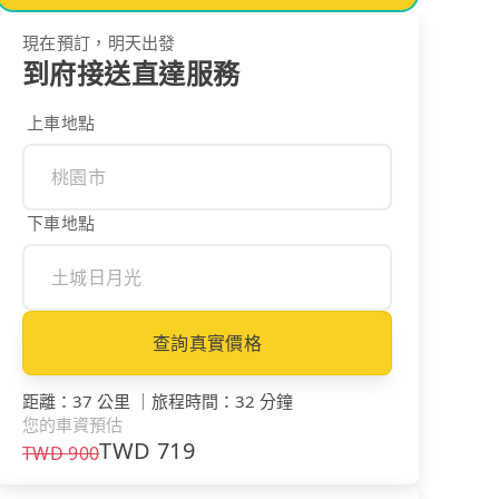
現在預訂，明天出發
到府接送直達服務
上車地點
下車地點
查詢真實價格
距離
：
37 公里
｜
旅程時間
：
32 分鐘
您的車資預估
TWD
719
TWD
900