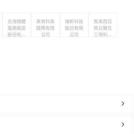
台灣積體
美商科高
瑞軒科技
馬來西亞
電路製造
國際有限
股份有限
商白蘭氏
股份有限
公司
公司
三得利股
公司
份有限公
司台灣分
公司
花費可能不小。租車公司一般以天為單位計費，小轎車如
0起，九人座如Hyundai Staria或Volkswagen T6，一天租金約
里約1元）、路邊停車（每小時約40元）、保險費、罰單另計。由