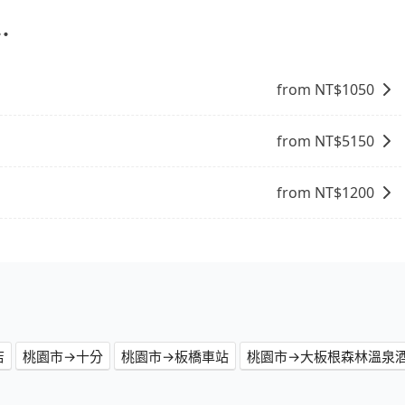
自己開車也無需擔心路線和交通的問題，更可以在舒適的環境
自在。
⋯
from NT$
1050
from NT$
5150
from NT$
1200
店
桃園市→十分
桃園市→板橋車站
桃園市→大板根森林溫泉