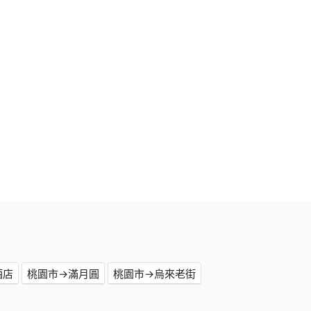
酒店
桃園市→滿月圓
桃園市→烏來老街