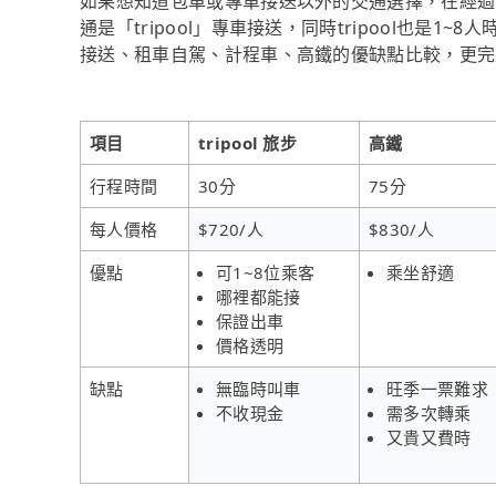
如果想知道包車或專車接送以外的交通選擇，在經過
通是「tripool」專車接送，同時tripool也是
接送、租車自駕、計程車、高鐵的優缺點比較，更完
項目
tripool 旅步
高鐵
行程時間
30分
75分
每人價格
$720/人
$830/人
優點
可1~8位乘客
乘坐舒適
哪裡都能接
保證出車
價格透明
缺點
無臨時叫車
旺季一票難求
不收現金
需多次轉乘
又貴又費時