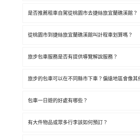
若要從桃園市區搭高鐵前往捷絲旅宜蘭礁溪館，高鐵較貴
南港一天最多有72班次高鐵可搭乘。假設從桃園市
是否推薦租車自駕從桃園市去捷絲旅宜蘭礁溪館？
元、車程約20分鐘。抵達高鐵站後，步行進站、現場
如果你有台灣駕照且對自己駕駛技術有信心，且在
均32分）的高鐵從桃園站前往南港高鐵站，每人票
天就要來回，那在桃園路邊可隨租隨借的iRent應該
小黃後約花50分鐘、車費900元後，抵達捷絲旅宜蘭
從桃園市到捷絲旅宜蘭礁溪館叫計程車划算嗎？
$115~205承租小轎車，每公里再額外加收$3.
時7分鐘，假設3位同行，高鐵加轉乘之平均每人花費為
如選擇小黃直達，在桃園可以透過app叫車的有55688台
$1,350~1,850（金額差異來自於平假日、車款
平均花費約610元，費時1小時13分鐘。選擇搭乘
到車，也可考慮打電話至附近的計程車隊，如游輝
時40元路邊停車費用預估進去，但額外的汽車保險與
會額外浪費54分鐘在轉乘與等車上，現在還不馬上來預約
旅步包車服務是否有提供導覽解說服務？
照里程跳錶計算，價格約為2,360~2,800元間，但如
車型，如Toyota Yaris、Prius C、Vio
車共乘服務，最多可再節省50%的交通費用。
抱歉！目前旅步的包車服務暫無提供導覽服務，如
縣僅有合法計程車約750輛，數量約為桃園市的15%
或九人座可供選擇，而且無人租車最令人詬病的就
booking@tripool.app聯繫我們，將有專人
合以上，無論在價格或服務品質上，tripool都
的車門仍未被修理，每一次租車都好像在開樂透一
旅步的包車可以在不同縣市下車？偏遠地區會像其
遲遲尚未歸還，又或者要還車時卻偏偏找不到停車
旅步的包車服務非常方便，您可以在不同縣市下車
險。最後，雖然路邊隨租隨還看似方便，但實際使
用，不會像其他業者那樣收取額外費用。但如果您
包車一日遊的好處有哪些？
點仍有段距離，在遇到下雨天或者載行李時，就顯
付額外的費用，不過別擔心，您可以透過旅步官網
包車一日遊的好處很多，首先，包車可以依照自己
驗當地文化和風土人情，此外，包車還可以省去您
有大件物品或眾多行李該如何預訂？
中專心欣賞當地美景和文化，讓您的旅程更加輕鬆
一般情況，九人座最多可以乘坐八位乘客以及置放