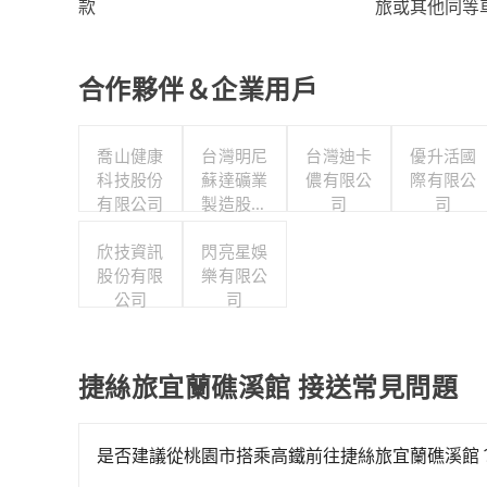
旅或其他同等
款
合作夥伴＆企業用戶
喬山健康
台灣明尼
台灣迪卡
優升活國
科技股份
蘇達礦業
儂有限公
際有限公
有限公司
製造股份
司
司
有限公司
欣技資訊
閃亮星娛
股份有限
樂有限公
公司
司
捷絲旅宜蘭礁溪館 接送常見問題
是否建議從桃園市搭乘高鐵前往捷絲旅宜蘭礁溪館