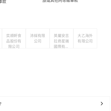
旅或其他同等級車款
車款
奕順軒食
沛綵有限
英屬安吉
大乙海外
品股份有
公司
拉商星端
有限公司
限公司
國際有限
公司台灣
分公司
？