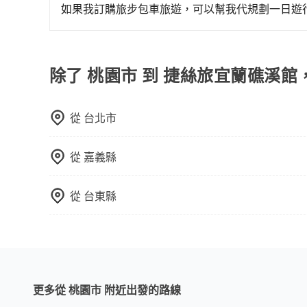
板、床墊、折疊單車、家電等，在乘客人數不多的
如果我訂購旅步包車旅遊，可以幫我代規劃一日遊
司機視線、不會破壞車體、不影響行車安全，會讓
抱歉！目前旅步的包車服務只能提供交通接送服務
透過官網的線上客服洽詢，確認沒問題再下訂。
除了 桃園市 到 捷絲旅宜蘭礁溪館
從
台北市
從
嘉義縣
從
台東縣
更多從 桃園市 附近出發的路線