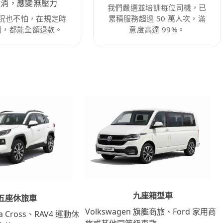
取消，應變無壓力
我們嚴選並培訓每位司機，已
況也不怕，在規定時
累積服務超過 50 萬人次，滿
消，都能全額退款。
意度高達 99%。
九座箱型車
五座休旅車
Volkswagen 旗艦商旅、Ford 家用商
lla Cross、RAV4 運動休