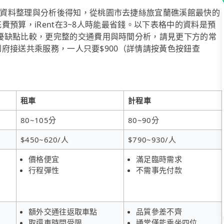
資料整理與分析後得知，從桃園市去捷絲旅宜蘭礁溪館最快的
花費預算，iRent在3~8人時能最省錢。以下表格中的資料是預
優缺點比較，更完整的交通費用與時間分析，請見更下方的常
供到府接送共乘服務，一人只要$900（詳情請按黃色按鈕查
租車
計程車
80~105分
80~90分
$450~620/人
$790~930/人
價格便宜
滿足臨時需求
行程彈性
不需事先付款
額外交通往返取車點
品質參差不齊
取還車時間受限
通常僅能乘坐四位