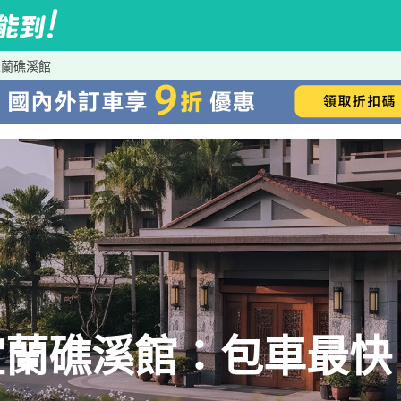
宜蘭礁溪館
蘭礁溪館：包車最快、