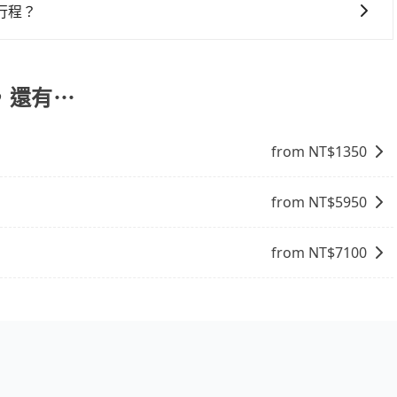
情況下，可以將後座倒放來騰出置物空間。基本上只要不遮住
行程？
乘客盡量塞、盡量放。在預定前，建議先丈量好尺寸，並事先
，暫時還沒有規劃行程的服務。
，還有⋯
from NT$
1350
from NT$
5950
from NT$
7100