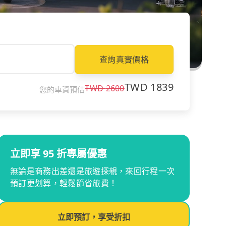
查詢真實價格
TWD
1839
TWD
2600
您的車資預估
立即享 95 折專屬優惠
無論是商務出差還是旅遊探親，來回行程一次
預訂更划算，輕鬆節省旅費！
立即預訂，享受折扣