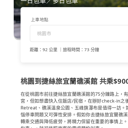
一日包車／多日包車
上車地點
距離
：
92 公里
｜
旅程時間
：
73 分鐘
桃園到捷絲旅宜蘭礁溪館 共乘$900
在從桃園市前往捷絲旅宜蘭礁溪館的75分鐘路上，
宮，但如想盡快入住飯店/民宿，在辦好check-in之
Retreat、礁溪溫泉公園、五峰旗瀑布是值得一
惱停車問題又可彈性安排。假如你去捷絲旅宜蘭礁溪
轉乘交通與降低疲勞，將精力保留在重要的事情上。可