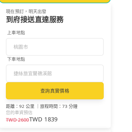
現在預訂，明天出發
到府接送直達服務
上車地點
下車地點
查詢真實價格
距離
：
92 公里
｜
旅程時間
：
73 分鐘
您的車資預估
TWD
1839
TWD
2600