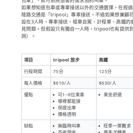
包車」，就可依照旅客的需求預約叫車。
如果想知道包車或專車接送以外的交通選擇，在經過
陸路交通是「tripool」專車接送，不過如果想兼顧
設在3人時，專車接送、租車自駕、計程車、高鐵的
見問題。但假設只有獨自一人時，tripool也有提
詢）。
項目
tripool 旅步
高鐵
行程時間
75分
125分
每人價格
$610/人
$630/人
優點
可1~8位乘客
乘坐舒適
哪裡都能接
保證出車
價格透明
缺點
無臨時叫車
旺季一票難求
不收現金
需多次轉乘