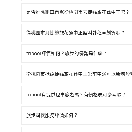
若要從桃園市區搭高鐵前往捷絲旅花蓮中正館，高鐵較貴
多有72班次高鐵可搭乘。假設從桃園市大園區前往
是否推薦租車自駕從桃園市去捷絲旅花蓮中正館？
分鐘。抵達高鐵站後，步行進站、現場購票並於月台排
如你有駕照又不排斥自駕，且又不需要利用移動的
鐵從桃園站前往南港高鐵站，每人票價200元，再
說京新國際租賃、陳立小客車租賃、上鼎租車。一般租車以天為
225分鐘、車費5,200元後，抵達捷絲旅花蓮中正館
從桃園市到捷絲旅花蓮中正館叫計程車划算嗎？
一天租金約$1,500，九人座如Hyundai Starex或
鐘，假設2位同行，高鐵加轉乘之平均每人花費為3,0
如選擇小黃直達，在桃園可以透過app叫車的有55688台
eTag（每公里約1元）、路邊停車（每小時約4
均花費約2,980元，費時3小時42分鐘。選擇搭
到車，也可考慮打電話至附近的計程車隊，如菓林
200~400公里，超過還會額外加收100~2,0
會額外浪費79分鐘在轉乘與等車上，現在還不馬上來預約
tripool評價如何？旅步的優勢是什麼？
照里程跳錶計算，價格約為5,385~6,500元間，但
務，假設你當天就往返桃園市（大園區）與捷絲旅花蓮中
拼車共乘服務，最多可再節省50%的交通費用。
根據google的評價，tripool的服務品質整
僅有合法計程車約1,010輛，數量約為桃園市的20
然這金額比搭計程車便宜，如捷絲旅花蓮中正館的
外，tripool司機專業的駕駛和親切服務態度也
然桃園市區到捷絲旅花蓮中正館的跳表小黃可能較
就略顯浪費。再者，租車地點可能離你的住家/辦公
從桃園市抵達捷絲旅花蓮中正館前中途可以新增短
前一日凌晨6點前取消均可無條件全額退費的承諾
了，改預約一輛tripool的九人座廂型車最高可省$3,
承租過程繁瑣，租還通常需額外花費30分鐘做簽
tripool有提供多點上下車接送服務，線上預約
時可能遭遇各種莫名理由而被額外收費，風險可謂
置，前後額外里程數5公里內加收200元。雖然可
tripool有提供包車旅遊嗎？有價格表可參考嗎？
間，收取額外費用是必要的補償。
tripool提供全台各地包括捷絲旅花蓮中正館與
可彈性選擇2~12小時的服務，滿足家族出遊、朋
旅步司機服務評價如何？
試算即真實價格，免去來回電話確認。一天包車的
在 Google 上關於旅步的評論中，許多人都給
程專車服務者，敢大聲說我們價格絕對最划算。網