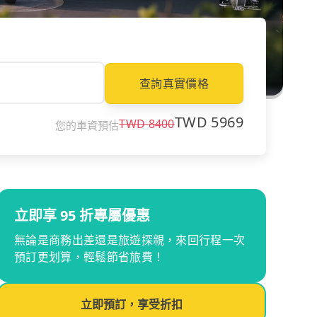
查詢真實價格
TWD
5969
TWD
8400
您的車資預估
立即享 95 折專屬優惠
無論是商務出差還是旅遊探親，來回行程一次
預訂更划算，輕鬆節省旅費！
立即預訂，享受折扣