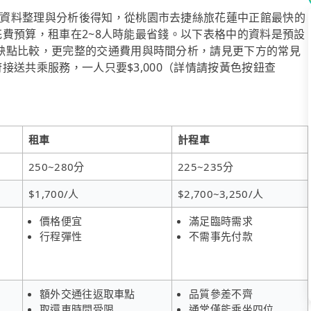
資料整理與分析後得知，從桃園市去捷絲旅花蓮中正館最快的
顧花費預算，租車在2~8人時能最省錢。以下表格中的資料是預設
缺點比較，更完整的交通費用與時間分析，請見更下方的常見
府接送共乘服務，一人只要$3,000（詳情請按黃色按鈕查
租車
計程車
250~280分
225~235分
$1,700/人
$2,700~3,250/人
價格便宜
滿足臨時需求
行程彈性
不需事先付款
額外交通往返取車點
品質參差不齊
取還車時間受限
通常僅能乘坐四位