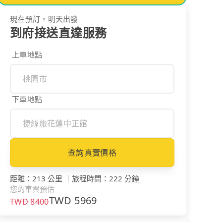
現在預訂，明天出發
到府接送直達服務
上車地點
下車地點
查詢真實價格
距離
：
213 公里
｜
旅程時間
：
222 分鐘
您的車資預估
TWD
5969
TWD
8400