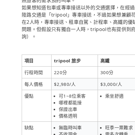
照旅客的需求預約叫車。
如果想知道包車或專車接送以外的交通選擇，在經過
陸路交通是「tripool」專車接送，不過如果想兼
在2人時，專車接送、租車自駕、計程車、高鐵的優
問題。但假設只有獨自一人時，tripool也有提供到
詢）。
項目
tripool 旅步
高鐵
行程時間
220分
300分
每人價格
$2,980/人
$3,000/人
優點
可1~8位乘客
乘坐舒適
哪裡都能接
保證出車
價格透明
缺點
無臨時叫車
旺季一票難求
不收現金
需多次轉乘