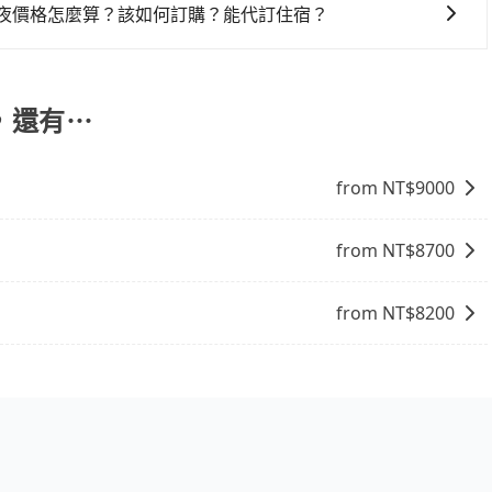
一夜價格怎麼算？該如何訂購？能代訂住宿？
果您需要連續兩天的包車服務，可以在官網上分開預定兩天的
代訂住宿服務。
，還有⋯
from NT$
9000
from NT$
8700
from NT$
8200