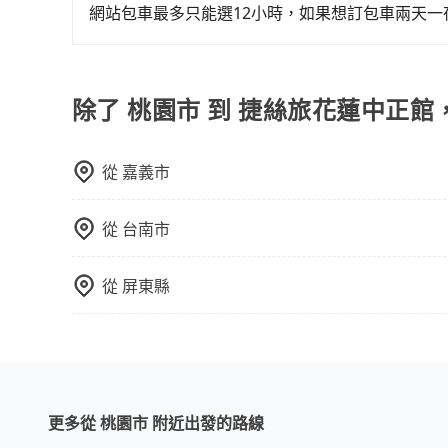
程更加順暢和舒適。」
以上巴士，請來信洽詢。
網站包車最多只能選12小時，如果想訂包車兩天
旅步的包車服務是以一天一張訂單的方式計算，如
行程。另外，目前旅步只提供接送服務，暫不提供
除了 桃園市 到 捷絲旅花蓮中正館
從
嘉義市
從
台南市
從
屏東縣
更多從 桃園市 附近出發的路線