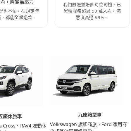
取消，應變無壓力
我們嚴選並培訓每位司機，已
況也不怕，在規定時
累積服務超過 50 萬人次，滿
消，都能全額退款。
意度高達 99%。
九座箱型車
五座休旅車
Volkswagen 旗艦商旅、Ford 家用商
lla Cross、RAV4 運動休