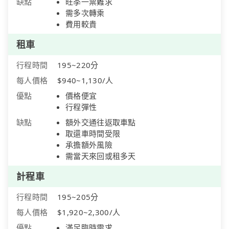
缺點
旺季一票難求
需多次轉乘
費用較貴
租車
行程時間
195~220分
每人價格
$940~1,130/人
優點
價格便宜
行程彈性
缺點
額外交通往返取車點
取還車時間受限
承擔額外風險
需當天來回或租多天
計程車
行程時間
195~205分
每人價格
$1,920~2,300/人
優點
滿足臨時需求