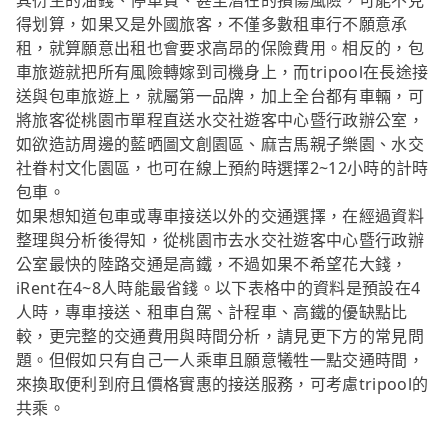
其衍生的油錢、停車費、甚至潛在的損傷風險，可能不見
得划算，如果又是外國旅客，不僅多數租車行不願意承
租，就算願意出租也會要求高昂的保險費用。相反的，包
車旅遊就把所有風險轉嫁到司機身上，而tripool在長途接
送與包車旅遊上，就屬第一品牌，加上全台都有車輛，可
將旅客從桃園市單程直送水交社遊客中心暨行政辦公室，
如欲造訪周邊的藍晒圖文創園區、麻吉馬親子樂園、水交
社眷村文化園區，也可在線上預約時選擇2~12小時的計時
包車。
如果想知道包車或專車接送以外的交通選擇，在經過資料
整理與分析後得知，從桃園市去水交社遊客中心暨行政辦
公室最快的陸路交通是高鐵，不過如果不希望花大錢，
iRent在4~8人時能最省錢。以下表格中的資料是預設在4
人時，專車接送、租車自駕、計程車、高鐵的優缺點比
較，更完整的交通費用與時間分析，請見更下方的常見問
題。但假如只有自己一人乘車且願意犧牲一點交通時間，
來換取便利到府且價格實惠的接送服務，可考慮tripool的
共乘。