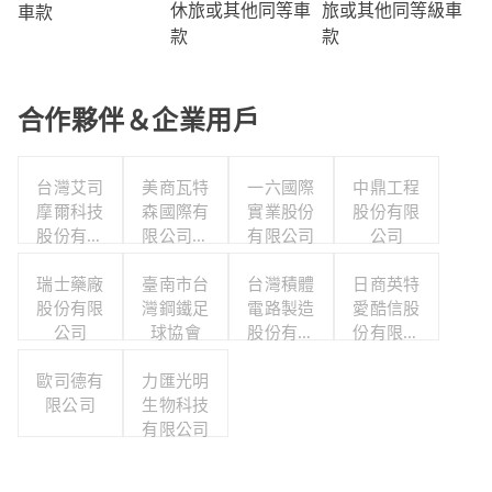
旅或其他同等級車
休旅或其他同等車
車款
款
款
合作夥伴＆企業用戶
台灣艾司
美商瓦特
一六國際
中鼎工程
摩爾科技
森國際有
實業股份
股份有限
股份有限
限公司台
有限公司
公司
公司
灣分公司
瑞士藥廠
臺南市台
台灣積體
日商英特
股份有限
灣鋼鐵足
電路製造
愛酷信股
公司
球協會
股份有限
份有限公
公司
司台灣分
歐司德有
力匯光明
公司
限公司
生物科技
有限公司