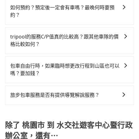
班的計程車，搭上小黃後約花30分鐘、車費500元後，
灣大車隊、Uber、Line Taxi、Yoxi等，如果在路邊攔不
市（大園區）到水交社遊客中心暨行政辦公室的花費預
抵達水交社遊客中心暨行政辦公室 (台南市南區) 的目的
如何預約？預定後一定會有車嗎？最晚何時要預
到車，也可考慮打電話至附近的計程車隊，如大園義交
估為$3,750~4,500（金額差異來自於平假日、車款差
地。全程加上轉車時間共2小時34分鐘，假設4位同行，
約？
計程車、大園多元化計程車聯合車隊、菓林計程車等叫
異、抵達目的地後多久原路返回），雖已將eTag和可能
高鐵加轉乘之平均每人花費為1,420元。但如果全程使用
如要預約從桃園市前往水交社遊客中心暨行政辦公室的
車看看。依照里程跳錶計算，價格約為7,660~9,200元
的每小時40元路邊停車費用預估進去，但額外的汽車保
tripool並到府專車接送，則每人平均花費約1,410元，
專車接送服務，可直接線上輸入上下車地點或地址，三
間，但如改預約tripool可省高達$3,500。但如果要考慮
險與可能的罰單都需自付。再者，和運的iRent只提供最
tripool的服務C/P值真的比較高？跟其他車隊的價
費時3小時11分鐘。長距離移動確實搭乘高鐵可以比坐車
秒內即可查到真實價格，照著步驟填寫完乘客資料與線
到回程，台南市僅有合法計程車約4,140輛，數量約為桃
基本的車型，如Toyota Yaris、Prius C、Vios這類乘坐
格比較如何？
快，但卻要額外支出約40元的交通費，所以對於不是這
上刷卡，訂單即成立。在拿到訂單編號後，隨即會在手
園市的75%、密度僅雙北的4.6%，其叫車的難度是雙北
體驗較差的車款，如果人數超過四位，更是沒有較大的
麼趕時間的人來說，預約tripool還是比較划算的。如果
在服務品質許可下，乘客當然希望價格越便宜越好，而
機上收到簡訊以及電子郵件確認信，如此就完成預約
市的20倍。綜合以上，無論在價格或服務品質上，
七人座或九人座可供選擇，而且無人租車最令人詬病的
你是三人以下要乘車，也可參考tripool的拼車共乘服
市場上稍具規模且合法經營的業者，有以短程與城市為
了，而司機與車輛的詳細資料，將於乘車前一晚八點透
tripool都是你從桃園市到水交社遊客中心暨行政辦公室
包車自由行時，如果臨時想更改行程到山區也可以
就是車況，打開車門才發現仍有上一組乘客遺留的垃圾
務，最多可再節省50%的交通費用。
主的台灣大車隊、大都會、LINE Taxi、Uber，機場接送
過SMS和EMAIL提供。一旦付款完畢，tripool保證出
的最佳選擇。
嗎？要加錢？
或者撞凹的車門仍未被修理，每一次租車都好像在開樂
則有肯驛、全鋒、格上租車、和運租車，包車旅遊則是
車。一般建議出發前一天中午以前完成預約，越早下訂
透一樣。另外，偶爾也會遇到明明已經預約了時間但上
可以的，當您的旅程需要穿越山區或是高海拔地區時，
KKDAY、KLOOK、叫車吧等。tripool旅步專注在長程
價格越低價，如臨時需要，前一天傍晚五點前仍會收
一位用戶卻遲遲尚未歸還，又或者要還車時卻偏偏找不
旅步可能會根據行經的路線是否超過海拔1500公尺來進
單程接送與跨縣市計時包車，不論從哪邊去哪裡（當然
單，最遲如當天下午過後乘車，四小時前仍能預約。
旅步包車服務是否有提供導覽解說服務？
到停車位，對於急著用車或者要載其他乘客的人來說就
行額外的費用收取。但是，這些費用會在您下訂單後、
也包括桃園市去水交社遊客中心暨行政辦公室），全台
有不小的風險。最後，雖然路邊隨租隨還看似方便，但
抱歉！目前旅步的包車服務暫無提供導覽服務，如果您
出發前先與您進行確認，確保您明確知道所有的費用。
保證出車。由於有高效的車輛調度能力，能以市價7~8折
實際使用時還是有其區域的限制，實際可停靠的地點與
需要導覽服務，可事先透過電子郵件
我們會透過Email的方式向您說明收費細節，讓您能更放
提供專車到府服務，是絕大多數乘客出行的最佳選擇。
你的上下車地點仍有段距離，在遇到下雨天或者載行李
booking@tripool.app聯繫我們，將有專人協助回覆確
除了 桃園市 到 水交社遊客中心暨行政
心地享受旅步為您提供的服務。
時，就顯得非常不便。
認是否能協助安排。
辦公室，還有⋯