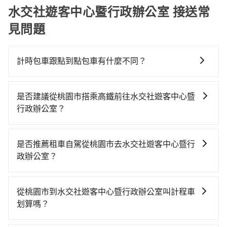
水交社遊客中心暨行政辦公室 接送常
見問題
計時包車跟點到點包車有什麼不同？
計時包車和點到點包車都是包車服務的形式，但有一些
不同之處： 計時包車：計時包車是按照用車時間來計
是否建議從桃園市搭乘高鐵前往水交社遊客中心暨
費，通常以每小時為單位，客戶可以根據自己的需要預
行政辦公室？
定一定時間的包車服務。這種服務適用於需要在城市內
若要從桃園市區搭高鐵前往水交社遊客中心暨行政辦公
多個地點間來回穿梭的客戶，例如市區觀光、商務差旅
室，高鐵乘坐舒適、省時、較貴！從最早06:49一直到
等。 點到點包車：點到點包車是按照里程和目的地來計
是否推薦租車自駕從桃園市去水交社遊客中心暨行
22:35，桃園-台南一天最多有58班次高鐵可搭乘。假設
費，客戶可以預先告知出發地點A到目的地B，會根據路
政辦公室？
從桃園市大園區前往最靠近的桃園高鐵站，叫一輛計程
線和里程來計算費用。這種服務通常適用於單程或從一
如果你有台灣駕照且對自己駕駛技術有信心，且在車上
車花費約400元、車程約20分鐘。抵達高鐵站後，步行
個城市到另一個城市的長途包車。
時不需要閉目養神（因為要自己開車），最重要的是你
進站、現場購票並於月台排隊的時間約15分鐘，再乘坐
從桃園市到水交社遊客中心暨行政辦公室叫計程車
當天就要來回，那在桃園路邊可隨租隨借的iRent應該是
72~97分鐘（平均87分）的高鐵從桃園站前往台南高鐵
划算嗎？
你最便宜選擇。註冊完iRent的app後，可以每小時
站，每人票價1,190元，再用5分鐘出站、等待車站前排
如選擇小黃直達，在桃園可以透過app叫車的有55688台
$115~205承租小轎車，每公里再額外加收$3.2，從桃園