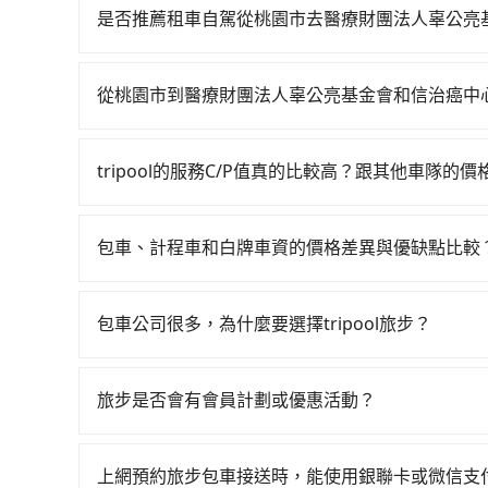
台北雖然一天最多時有74班車次，從最早06:49到
是否推薦租車自駕從桃園市去醫療財團法人辜公亮
設從桃園市大園區前往最靠近的桃園高鐵站，叫一輛
雖然從桃園市到醫療財團法人辜公亮基金會和信治
進站、現場購票並於月台排隊的時間約15分鐘，再乘
般以天為單位計費，小轎車如Toyota Yaris、Nissan
站，每人票價160元，再用15分鐘出站、等待車站
從桃園市到醫療財團法人辜公亮基金會和信治癌中
Volkswagen T6，一天租金約$4,500，油錢
達醫療財團法人辜公亮基金會和信治癌中心醫院 (台
如選擇小黃直達，在桃園可以透過app叫車的有55688台
元）、保險費、罰單另計。由於絕大多數的租車公
假設2位同行，高鐵加轉乘之平均每人花費為560元。
到車，也可考慮打電話至附近的計程車隊，如大園
與醫療財團法人辜公亮基金會和信治癌中心醫院，
約490元，費時42分鐘。選擇搭乘高鐵而不預約包
tripool的服務C/P值真的比較高？跟其他車隊的
看看。依照里程跳錶計算，價格約為1,285~1,500
$2,200、九人座$5,200起。透過app預約tri
鐘在轉乘與等車上，現在還不馬上來預約tripool！
在服務品質許可下，乘客當然希望價格越便宜越好
格或服務品質上，tripool都是你從桃園市到醫
最多可再節省50%的交通費用。
的台灣大車隊、大都會、LINE Taxi、Uber
包車、計程車和白牌車資的價格差異與優缺點比較
KKDAY、KLOOK、叫車吧等。tripool旅
包車、計程車或白牌車。主要價格差異和優缺點如下
包括桃園市去醫療財團法人辜公亮基金會和信治癌
地點上車較客製化。此外，司機還會提供各種旅遊建
以市價7~8折提供專車到府服務，是絕大多數乘客
包車公司很多，為什麼要選擇tripool旅步？
優點是24小時隨叫隨到，價格按錶計費，但若遇交通
旅步提供多種車型，從轎車、休旅車到九人座，讓
車：優點是價格相對較低，有的還可喊價。但安全
途安全無憂，我們的司機都是專業且可靠的職業駕
無法申訴退費。
旅步是否會有會員計劃或優惠活動？
費用，且還提供優於其他業者更彈性的取消政策，
您可以關注我們的官網、社交媒體或訂閱電子郵件
郊區，我們都可以為您提供最佳的旅遊體驗。所以，如
值得信任的不二選擇！
上網預約旅步包車接送時，能使用銀聯卡或微信支