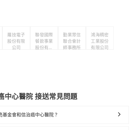
羅技電子
聯發國際
勤業眾信
鴻海精密
股份有限
餐飲事業
聯合會計
工業股份
公司
股份有限
師事務所
有限公司
公司
癌中心醫院 接送常見問題
亮基金會和信治癌中心醫院？
癌中心醫院絕非最佳選擇，高鐵較貴、費時、轉車麻煩！桃園-