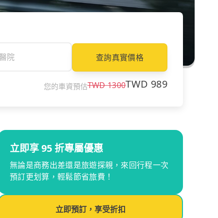
查詢真實價格
TWD
989
TWD
1300
您的車資預估
立即享 95 折專屬優惠
無論是商務出差還是旅遊探親，來回行程一次
預訂更划算，輕鬆節省旅費！
立即預訂，享受折扣