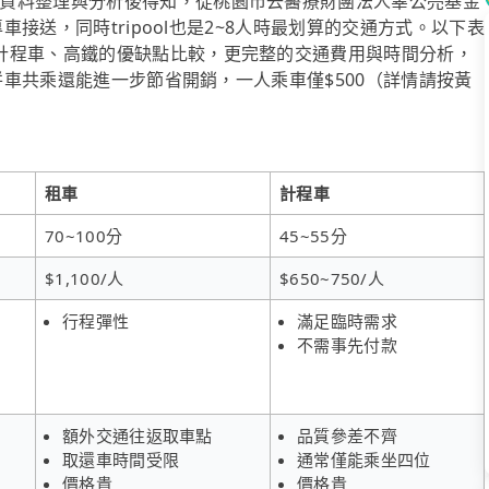
資料整理與分析後得知，從桃園市去醫療財團法人辜公亮基金
車接送，同時tripool也是2~8人時最划算的交通方式。以下表
計程車、高鐵的優缺點比較，更完整的交通費用與時間分析，
的拼車共乘還能進一步節省開銷，一人乘車僅$500（詳情請按黃
租車
計程車
70~100分
45~55分
$1,100/人
$650~750/人
行程彈性
滿足臨時需求
不需事先付款
額外交通往返取車點
品質參差不齊
取還車時間受限
通常僅能乘坐四位
價格貴
價格貴