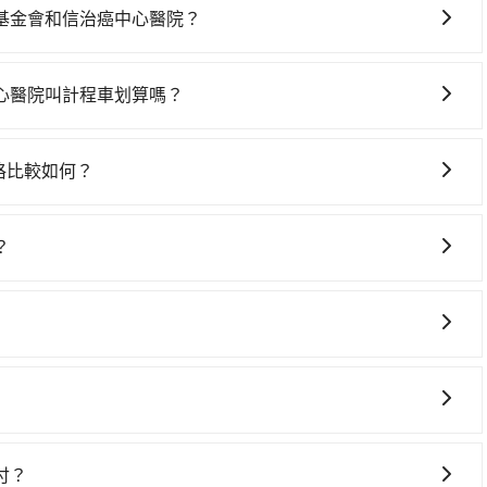
23:40，過了末班車到清晨的時段，還是要找其他交通方案。假
基金會和信治癌中心醫院？
計程車花費約400元、車程約20分鐘。抵達高鐵站後，步行
癌中心醫院可以選擇租車自駕，但花費可能不小。租車公司一
坐16~22分鐘（平均20分）的高鐵從桃園站前往台北高鐵
 Kicks，一天租金$1,500起，九人座如Hyundai Staria或
前排班的計程車，搭上小黃後約花35分鐘、車費400元後，抵
心醫院叫計程車划算嗎？
（每公里約3元）、eTag（每公里約1元）、路邊停車（每小時約40
北市北投區) 的目的地。全程加上轉車時間共1小時42分鐘，
灣大車隊、Uber、Line Taxi、Yoxi等，如果在路邊攔不
司都沒法提供甲租乙還的服務，所以要不當天就需往返桃園市
但如果全程使用tripool並到府專車接送，則每人平均花費
多元化計程車聯合車隊、菓林計程車、大園義交計程車等叫車
不然就是需要一次租用多天，如此預計小轎車的花費至少
車，不僅每人至少額外負擔70元車資，而且更會額外浪費60分
價格比較如何？
元間，但如改預約tripool可省高達$500。綜合以上，無論在價
pool的單程專車接送才是前往最便宜方便的選擇。
如果你是獨自一人乘車，也可參考tripool的拼車共乘服務，
，而市場上稍具規模且合法經營的業者，有以短程與城市為主
療財團法人辜公亮基金會和信治癌中心醫院的最佳選擇。
，機場接送則有肯驛、全鋒、格上租車、和運租車，包車旅遊則是
？
步專注在長程單程接送與跨縣市計時包車，不論從哪邊去哪裡（當然也
： - 包車：優點是搭乘舒適可以根據自己的需求安排時間和
中心醫院），全台保證出車。由於有高效的車輛調度能力，能
議與資訊。長途接送價格比計程車車資更優惠。 - 計程車：
出行的最佳選擇。
塞車時亦會加收延遲費用，一般屬短程接駁為主。 - 白牌
您可以依照您行程人數的需求進行選擇。此外，為確保您的旅
性和服務質量無法保障，需要自行承擔風險，遇到狀況事後也
駛。關於價格，旅步官網可一鍵即時查價，所示價格絕無隱藏
讓您在規劃行程時能更無後顧之憂。無論您是要前往市區還是
獲取最新資訊。
果您正在尋找一家可靠的包車公司，tripool旅步絕對是您
付？