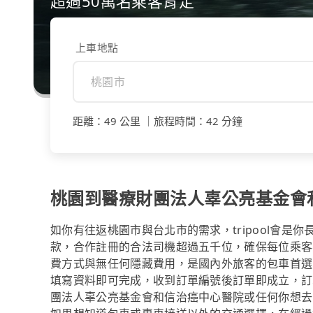
超過50萬名乘客肯定
上車地點
距離
：
49 公里
｜
旅程時間
：
42 分鐘
桃園到醫療財團法人辜公亮基金會
如你有往返桃園市與台北市的需求，tripool會是
款，合作註冊的合法司機超過五千位，確保每位乘客
費方式與無任何隱藏費用，是國內外旅客的包車首選
填寫資料即可完成，收到訂單編號後訂單即成立，訂
團法人辜公亮基金會和信治癌中心醫院或任何你想去