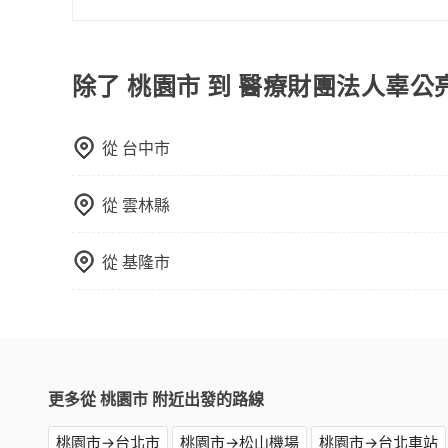
抱歉！目前旅步只支援線上刷卡及AFTEE先享後
除了 桃園市 到 醫療財團法人辜
從
台中市
從
雲林縣
從
基隆市
更多從 桃園市 附近出發的路線
桃園市→台北市
桃園市→松山機場
桃園市→台北車站