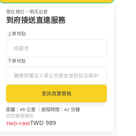
現在預訂，明天出發
到府接送直達服務
上車地點
下車地點
查詢真實價格
距離
：
49 公里
｜
旅程時間
：
42 分鐘
您的車資預估
TWD
989
TWD
1300