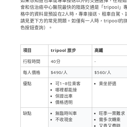
如果想知道包車或專車接送以外的交通選擇，在經過
會和信治癌中心醫院最快的陸路交通是「tripool」專
格中的資料是預設在2人時，專車接送、租車自駕、
請見更下方的常見問題。如僅有一人時，tripool
色按鈕查詢）。
項目
tripool 旅步
高鐵
行程時間
40分
-
每人價格
$490/人
$560/人
優點
可1~8位乘客
乘坐舒適
哪裡都能接
保證出車
價格透明
缺點
無臨時叫車
旺季一票難求
不收現金
需多次轉乘
又貴又費時