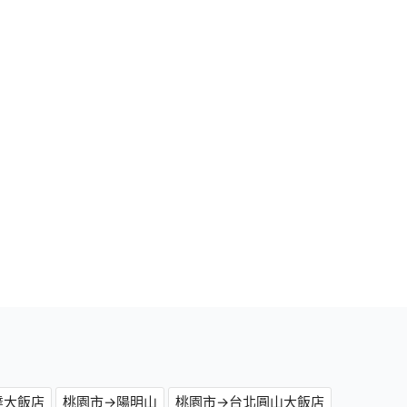
達大飯店
桃園市→陽明山
桃園市→台北圓山大飯店