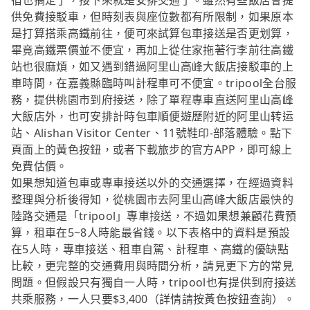
宿也搞定了，接下來就是安排交通了。雖然有些飯店會提
供免費接駁車，但時刻表與座位數都有所限制，如果原本
是打算搭乘高鐵前往，便可來試算包車接送是否更划算，
畢竟高鐵票價並不便宜，再加上從住家拖著行李前往高鐵
站也很麻煩，如又遇到錯過阿里山高峰大飯店接駁車的上
車時間，在嘉義縣臨時叫計程車可不便宜。tripool全台服
務，提供桃園市到府接送，除了單程專車直送阿里山高峰
大飯店外，也可安排計時包車順便遊歷附近的阿里山转运
站、Alishan Visitor Center、11號鞋印-部落體驗。點下
頁面上的黃色按鈕，或者下載旅步的官方APP，即可線上
免費估價。
如果想知道包車或專車接送以外的交通選擇，在經過資料
整理與分析後得知，從桃園市去阿里山高峰大飯店最快的
陸路交通是「tripool」專車接送，不過如果想兼顧花費預
算，租車在5~8人時能最省錢。以下表格中的資料是預設
在5人時，專車接送、租車自駕、計程車、高鐵的優缺點
比較，更完整的交通費用與時間分析，請見更下方的常見
問題。但假設只有獨自一人時，tripool也有提供到府接送
共乘服務，一人只要$3,400（詳情請按黃色按鈕查詢）。