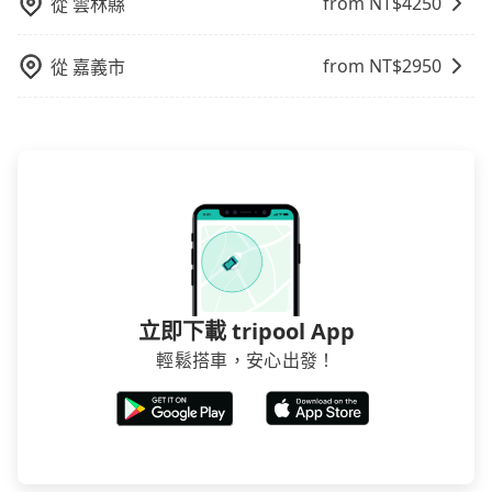
from NT$
4250
從
雲林縣
告知付款完畢，一切都能在網路上操作。但有些較冷門
或規模較小的飯店，有可能再多平台同時上架而發生超
賣的現象，便有可能到了現場卻沒房可住的窘境，所以
from NT$
2950
從
嘉義市
在預定時要不選擇評分高、評論多的飯店，不然就是還
要再人工電話與飯店確認。預訂民宿方面，如不怕麻
煩，有些時候直接打電話問的價格可能比民宿訂房網來
得便宜，但缺點就是多數要匯款並再人工確認。假如不
介意多花一點錢省下這些瑣碎的事，台灣本土的AsiaYo
或者國際Airbnb都值得推薦。
立即下載 tripool App
輕鬆搭車，安心出發！