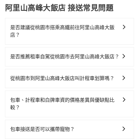
阿里山高峰大飯店 接送常見問題
是否建議從桃園市搭乘高鐵前往阿里山高峰大飯
店？
若要從桃園市區搭高鐵前往阿里山高峰大飯店，高鐵較
貴、費時！從最早06:49一直到22:35，桃園-嘉義一天最
是否推薦租車自駕從桃園市去阿里山高峰大飯店？
多有58班次高鐵可搭乘。假設從桃園市大園區前往最靠
如你有駕照又不排斥自駕，且又不需要利用移動的時間
近的桃園高鐵站，叫一輛計程車花費約400元、車程約
在車上休息，那在桃園市大園區有約25間租車車行，比
20分鐘。抵達高鐵站後，步行進站、現場購票並於月台
從桃園市到阿里山高峰大飯店叫計程車划算嗎？
方說展鑫租賃、翱翔小客車租賃、城市移動科技。一般
排隊的時間約15分鐘，再乘坐54~80分鐘（平均69分）
如選擇小黃直達，在桃園可以透過app叫車的有55688台
租車以天為單位，小轎車如Toyota Altis、Nissan
的高鐵從桃園站前往嘉義高鐵站，每人票價920元，再用
灣大車隊、Uber、Line Taxi、Yoxi等，如果在路邊攔不
Tiida，一天租金約$1,500，九人座如Hyundai Starex
5分鐘出站、等待車站前排班的計程車，搭上小黃後約花
包車、計程車和白牌車資的價格差異與優缺點比
到車，也可考慮打電話至附近的計程車隊，如大園多元
或Volkswagen T5，一天$4,500起，油錢（每公里約3
145分鐘、車費2,600元後，抵達阿里山高峰大飯店 (嘉
較？
化計程車聯合車隊、大園義交計程車、菓林計程車等叫
元）、eTag（每公里約1元）、路邊停車（每小時約40
義縣阿里山鄉) 的目的地。全程加上轉車時間共4小時11
包車、計程車或白牌車。主要價格差異和優缺點如下： -
車看看。依照里程跳錶計算，價格約為7,685~9,200元
元）、保險費、罰單另計多數租車合約上都會載明每日
分鐘，假設5位同行，高鐵加轉乘之平均每人花費為
包車：優點是搭乘舒適可以根據自己的需求安排時間和
間，但如改預約tripool可省高達$2,400。但如果要考慮
里程限定200~400公里，超過還會額外加收100~2,000
包車接送是否可以攜帶寵物？
2,120元。但如果全程使用tripool並到府專車接送，則
地點上車較客製化。此外，司機還會提供各種旅遊建議
到回程，嘉義縣僅有合法計程車約330輛，數量約為桃園
元不等的費用。由於絕大多數的租車公司都沒有提供甲
每人平均花費約1,780元，費時4小時10分鐘。選擇搭乘