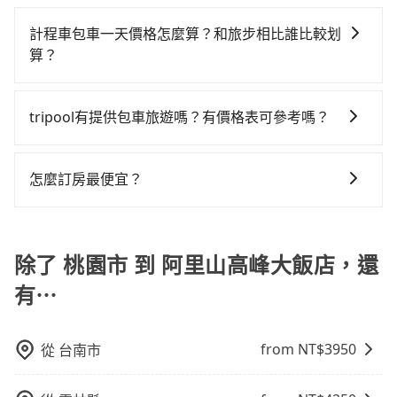
可以的，tripool 旅步提供「寵物友善車」服務，只要在
與資訊。長途接送價格比計程車車資更優惠。 - 計程
市的5%、密度僅雙北的0.4%，其叫車的難度是雙北市的
租乙還的服務，假設你當天就往返桃園市（大園區）與
高鐵而不預約包車，不僅每人至少額外負擔340元車資，
預定時特別勾選，是可以讓置入提籠或提袋內的中小型
車：優點是24小時隨叫隨到，價格按錶計費，但若遇交
240倍。綜合以上，無論在價格或服務品質上，tripool
計程車包車一天價格怎麼算？和旅步相比誰比較划
阿里山高峰大飯店，預計的小轎車花費為$4,200或九人
而且更會額外浪費時間在轉乘與等車上，現在還不馬上
寵物同行。且為了行程安全，請勿將寵物抱出來或置於
通塞車時亦會加收延遲費用，一般屬短程接駁為主。 -
都是你從桃園市到阿里山高峰大飯店的最佳選擇。
算？
座$7,200。當然這金額比搭計程車便宜，但如果你當天
來預約tripool！如果你是三人以下要乘車，也可參考
座椅上，以確保行程順利進行。
白牌車：優點是價格相對較低，有的還可喊價。但安全
只需要單程前往，隔天或多天後才需返回，租車就非常
tripool的拼車共乘服務，最多可再節省50%的交通費
計程車包車的價格通常根據時間或距離計算，包車的價
性和服務質量無法保障，需要自行承擔風險，遇到狀況
不方便。再者，租車地點可能離你的住家/辦公室/起點還
用。
格通常是根據時間或距離來計算，而且在不同城市和地
事後也無法申訴退費。
tripool有提供包車旅遊嗎？有價格表可參考嗎？
有段路，且須配合車行營業時間做租還動作，另外承租
區，價格可能有所不同。另外，計程車包車價格也可能
過程繁瑣，租還通常需額外花費30分鐘做簽約與車體檢
tripool提供全台各地包括阿里山高峰大飯店與桃園市的
會因為交通狀況等因素而有所變動。因此，在預定包車
查，甚至還要先自行加滿油，如遇到不肖業者，還車時
包車旅遊，從單純的單趟接送到算時間的計時包車都
之前，最好先詢問清楚具體價格和注意事項。相比之
怎麼訂房最便宜？
可能遭遇各種莫名理由而被額外收費，風險可謂不小。
有，可彈性選擇2~12小時的服務，滿足家族出遊、朋友
下，旅步的包車服務價格相對更為透明和具體，一般是
現在旅客預訂飯店已經很少透過旅行社，大多是透過
聚會、婚喪喜慶等不同的需求。價格透明、無隱藏費
按照包車時間和里程、車型來計費，價格在網站上公開
OTA (online travel agent) 來完成，除了可以快速依據
用，網站試算即真實價格，免去來回電話確認。一天包
透明，方便客戶可以更加準確地了解行程所需時間和費
地區、價位、人數、特殊需求來搜尋適合的旅店與房
除了 桃園市 到 阿里山高峰大飯店，還
車的價格可能跟其他車隊相差無幾，但是如果只需要短
用。
型，更重要的是通常價格是官網的6~8折，如果又有加入
時數或者單程專車服務者，敢大聲說我們價格絕對最划
有⋯
會員或者使用特定的信用卡，還可以累積點數做現金回
算。網站上可直接挑選小轎車、休旅車、或九人座箱型
饋或未來換取免費的住房。台灣人常用的線上訂房平台
車，如需10人以上巴士，請來信洽詢。
有Booking.com、Agoda.com、Hotels.com、
from NT$
3950
從
台南市
Expedia.com、Trip.com等。正常來說，線上刷卡付款
完後預定就完成，事先不用電話確認空房，事後也不用