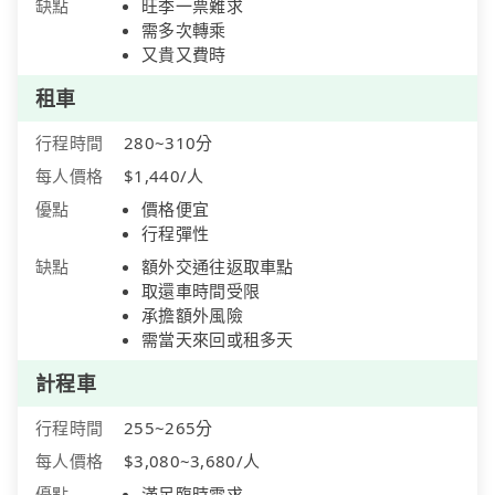
缺點
旺季一票難求
需多次轉乘
又貴又費時
租車
行程時間
280~310分
每人價格
$1,440/人
優點
價格便宜
行程彈性
缺點
額外交通往返取車點
取還車時間受限
承擔額外風險
需當天來回或租多天
計程車
行程時間
255~265分
每人價格
$3,080~3,680/人
優點
滿足臨時需求