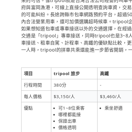
來的可信。像tripool就是台灣合法公司經營的
府與富岡漁港，可線上直接公開透明查詢車資，交易
的可能糾紛。長途跨縣市包車網路預約平台，超過5
內合法營業用車，還可加價選購超時候車。tripoo
如果想知道包車或專車接送以外的交通選擇，在經過
交通是「tripool」專車接送，同時tripool也
車接送、租車自駕、計程車、高鐵的優缺點比較，更
一人時，tripool的拼車共乘還能進一步節省開銷，
項目
tripool 旅步
高鐵
行程時間
380分
-
每人價格
$3,150/人
$3,460/人
優點
可1~8位乘客
乘坐舒適
哪裡都能接
保證出車
價格透明