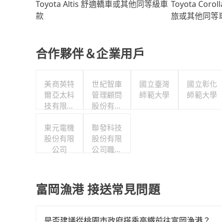
Toyota Coro
Toyota Altis 舒適轎車或其他同等級車
旅或其他同等
款
合作夥伴＆企業用戶
美商英特
世紀智庫
國立臺灣
國立彰化
爾亞太科
管理顧問
師範大學
師範大學
技有限公
股份有限
司
公司
東元電機
聯發科技
股份有限
股份有限
公司
公司職工
福利委員
會
富岡漁港 接送常見問題
是否建議從桃園市政府搭乘高鐵前往富岡漁港？