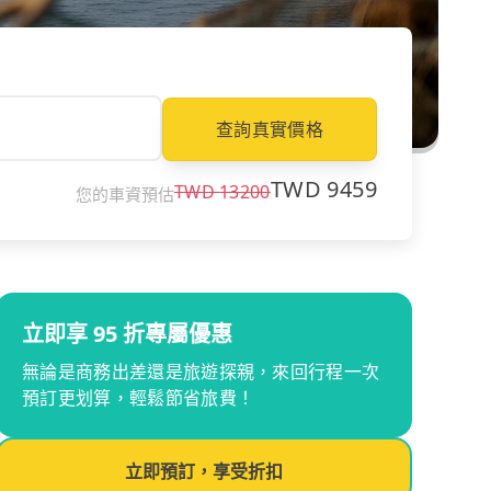
查詢真實價格
TWD
9459
TWD
13200
您的車資預估
立即享 95 折專屬優惠
無論是商務出差還是旅遊探親，來回行程一次
預訂更划算，輕鬆節省旅費！
立即預訂，享受折扣