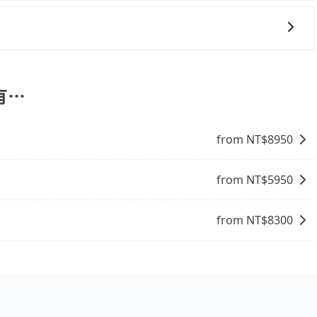
務。
 3 項原因，司機有權拒絕服務： 1) 當日搭車人數或行李超過
行李及乘坐的總人數，包含成人及兒童／嬰幼兒。 2) 孩童
護孩童的安全，依道路交通安全規則規定，四歲以下的孩童必
有⋯
裝籠。避免影響行車安全，請您務將寵物置入提籠或提袋內。
from NT$
8950
from NT$
5950
from NT$
8300