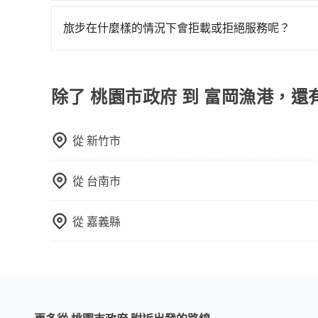
可以的！tripool 旅步全年無休並提供深夜接送服
旅步在什麼樣的情況下會拒載或拒絕服務呢？
當您使用 tripool 旅步乘車日期當天，若發生以下
訂購時填寫的數量。請務必確實填寫當日實際攜帶的
同行，卻無自備或加購兒童座椅。提醒您，為了保
除了 桃園市政府 到 富岡漁港，還
須乘坐兒童座椅。 3) 搭乘寵物友善專車卻沒有
從
新竹市
從
台南市
從
嘉義縣