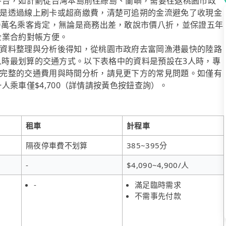
叫車平台，如計劃從台灣本島前往綠島、蘭嶼，需要往返桃園市政
是透過線上刷卡或超商繳費，清楚可追朔的金流避免了收現金
0萬名乘客肯定，無論是商務出差，敢說市價八折，並保證五年
l企業合約對帳方便。
資料整理與分析後得知，從桃園市政府去富岡漁港最快的陸路
是3~8人時最划算的交通方式。以下表格中的資料是預設在3人時，專
完整的交通費用與時間分析，請見更下方的常見問題。如僅有
一人乘車僅$4,700（詳情請按黃色按鈕查詢）。
租車
計程車
隔夜停車費不划算
385~395分
-
$4,090~4,900/人
-
滿足臨時需求
不需事先付款