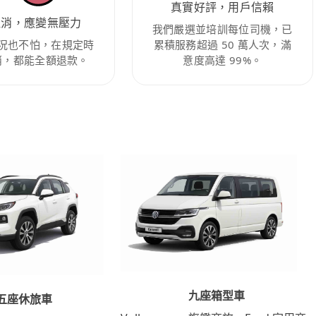
真實好評，用戶信賴
取消，應變無壓力
我們嚴選並培訓每位司機，已
況也不怕，在規定時
累積服務超過 50 萬人次，滿
消，都能全額退款。
意度高達 99%。
九座箱型車
五座休旅車