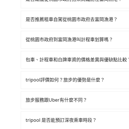
若要從桃園市政府搭高鐵前往富岡漁港，高鐵較貴、費時
班次高鐵可搭乘。假設從桃園市政府 (桃園市桃園區
是否推薦租車自駕從桃園市政府去富岡漁港？
程約28分鐘。抵達高鐵站後，步行進站、現場購票並
通常旅客不會選擇租車或自駕前往富岡漁港，畢竟
101分）的高鐵從桃園站前往左營高鐵站，每人票價
上小黃後約花234分鐘、車費5,900元後，抵達富岡
從桃園市政府到富岡漁港叫計程車划算嗎？
分鐘，假設3位同行，高鐵加轉乘之平均每人花費為3,
如選擇小黃直達，在桃園可以透過app叫車的有55688台
平均花費約3,150元，費時6小時18分鐘。選擇
到車，也可考慮打電話至桃園市政府附近的計程車
更會額外浪費10分鐘在轉乘與等車上，現在還不馬上來預
包車、計程車和白牌車資的價格差異與優缺點比較
車看看。依照里程跳錶計算，價格約為12,260~14,7
拼車共乘服務，最多可再節省50%的交通費用。
包車、計程車或白牌車。主要價格差異和優缺點如下
到回程，台東縣僅有合法計程車約350輛，數量約為
地點上車較客製化。此外，司機還會提供各種旅遊建
的410倍。綜合以上，無論在價格或服務品質上，tr
tripool評價如何？旅步的優勢是什麼？
優點是24小時隨叫隨到，價格按錶計費，但若遇交通
根據google的評價，tripool的服務品質整
車：優點是價格相對較低，有的還可喊價。但安全
外，tripool司機專業的駕駛和親切服務態度也
無法申訴退費。
旅步服務跟Uber有什麼不同？
前一日凌晨6點前取消均可無條件全額退費的承諾
tripool 旅步具備以下特色： (1) 採事前預約制。
區。 (4) 有較為嚴謹的乘車時間與取消政策。
tripool 是否能預訂深夜乘車時段？