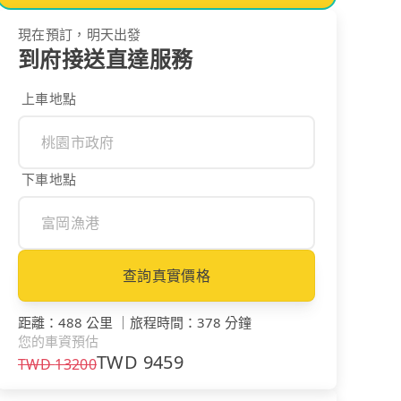
現在預訂，明天出發
到府接送直達服務
上車地點
下車地點
查詢真實價格
距離
：
488 公里
｜
旅程時間
：
378 分鐘
您的車資預估
TWD
9459
TWD
13200