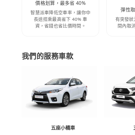
價格划算，最多省 40%
彈性
智慧派車降低空車率，讓你中
長途搭乘最高省下 40% 車
有突發狀
資，省錢也省比價時間。
間內取
我們的服務車款
五座小轎車