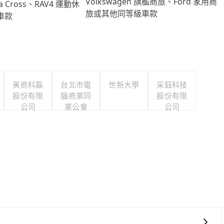
Volkswagen 旗艦商旅、Ford 家用商
lla Cross、RAV4 運動休
旅或其他同等級車款
車款
美商科磊
台北市電
世新大學
采鈺科技
股份有限
腦商業同
股份有限
公司
業公會
公司