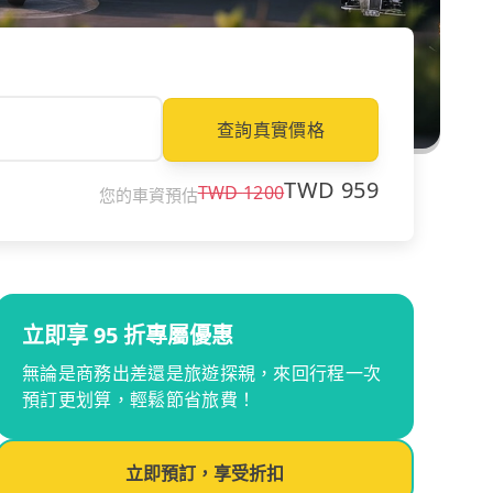
查詢真實價格
TWD
959
TWD
1200
您的車資預估
立即享 95 折專屬優惠
無論是商務出差還是旅遊探親，來回行程一次
預訂更划算，輕鬆節省旅費！
立即預訂，享受折扣