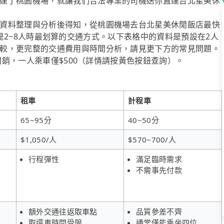
達了桃園機場，就讓我們合法專業的司機送你直達台北星美休
資料整理與分析後得知，從桃園機場去台北星美休閒飯店最快
ol也是2~8人時最划算的交通方式。以下表格中的資料是預設在2人
較，更完整的交通費用與時間分析，請見更下方的常見問題。
省開銷，一人乘車僅$500（詳情請按黃色按鈕查詢）。
租車
計程車
65~95分
40~50分
$1,050/人
$570~700/人
行程彈性
滿足臨時需求
不需事先付款
額外交通往返取車點
品質參差不齊
取還車時間受限
通常僅能乘坐四位