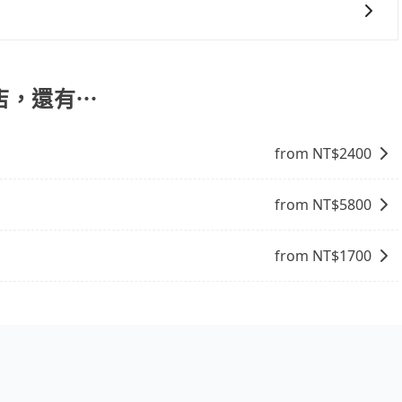
接送會更便捷。
椅及兒童用增高墊供您選購(租借300元/個)，讓您和孩子
店，還有⋯
from NT$
2400
from NT$
5800
from NT$
1700