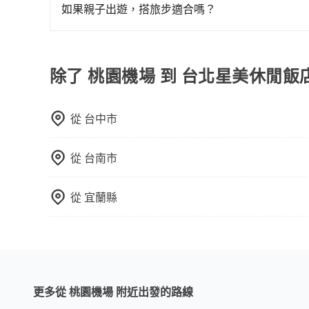
需事先移動到捷運站搭乘的旅客，到府服務的機場
如果親子出遊，搭旅步適合嗎？
適合的，另外旅步也特別為您心愛的寶貝準備了兒童座
出遊時安全更有保障。
除了 桃園機場 到 台北星美休閒飯
從
台中市
從
台南市
從
宜蘭縣
更多從 桃園機場 附近出發的路線