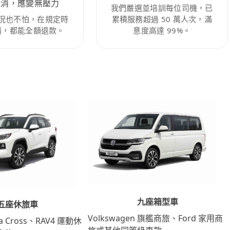
取消，應變無壓力
我們嚴選並培訓每位司機，已
況也不怕，在規定時
累積服務超過 50 萬人次，滿
消，都能全額退款。
意度高達 99%。
九座箱型車
五座休旅車
Volkswagen 旗艦商旅、Ford 家用商
lla Cross、RAV4 運動休