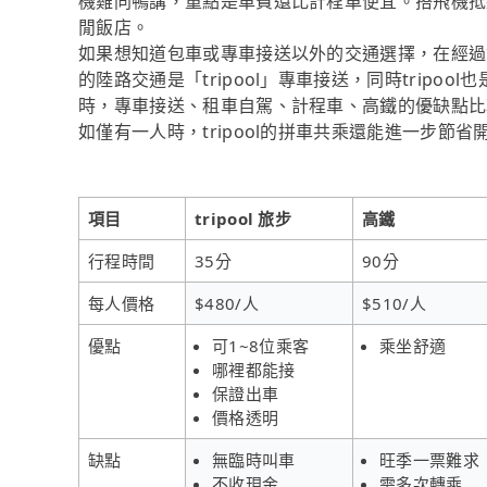
機雞同鴨講，重點是車費還比計程車便宜。搭飛機抵
閒飯店。
如果想知道包車或專車接送以外的交通選擇，在經過
的陸路交通是「tripool」專車接送，同時tripo
時，專車接送、租車自駕、計程車、高鐵的優缺點比
如僅有一人時，tripool的拼車共乘還能進一步節
項目
tripool 旅步
高鐵
行程時間
35分
90分
每人價格
$480/人
$510/人
優點
可1~8位乘客
乘坐舒適
哪裡都能接
保證出車
價格透明
缺點
無臨時叫車
旺季一票難求
不收現金
需多次轉乘