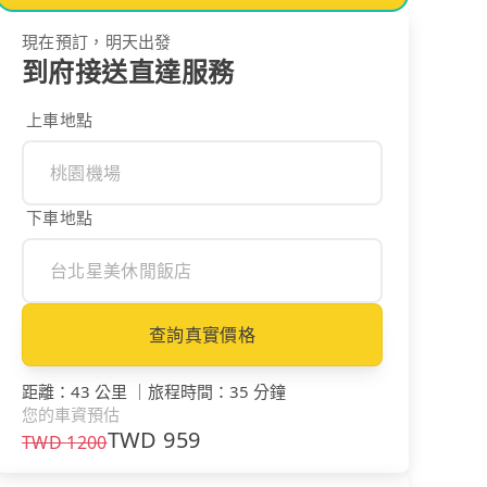
現在預訂，明天出發
到府接送直達服務
上車地點
下車地點
查詢真實價格
距離
：
43 公里
｜
旅程時間
：
35 分鐘
您的車資預估
TWD
959
TWD
1200