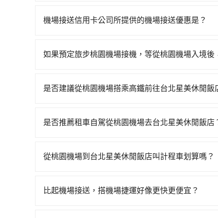
一般來說，搭乘國際航線的出境旅客，需至少提前
外抓30分鐘的彈性時間。比方說正常台中到桃園機場
機場接送信用卡公司所提供的機場接送優惠是？
晨6點以前就從台中出發。如果是國內航線的旅客
當您使用信用卡時，通常會享有免費的機場接送服
說，如持有自動通關護照，通常30~40分鐘即可領
不同，而且詳細的優惠規定也可能會隨時變更。為
選擇離開機場的乘車時間抓在班機預計落地後的1小
如果預定旅步桃園機場接機，等從桃園機場入境後
公司的官方網站或聯繫客服中心。方便您能輕鬆掌
車時間即可。
您可以先下載並註冊旅步的app並匯入您的訂單資訊
網，利用旅步app跟司機聯絡，且旅步的app支
是否建議從桃園機場搭乘高鐵前往台北星美休閒飯
的國際漫遊電話費。
從桃園機場搭高鐵去台北星美休閒飯店絕非最佳選
74班車次，從最早06:49到23:40，過了末班
是否推薦租車自駕從桃園機場去台北星美休閒飯店
大園區) 前往最靠近的桃園高鐵站，叫一輛計程車花
雖然從桃園機場到台北星美休閒飯店可以選擇租車
場購票並於月台排隊的時間約15分鐘，再乘坐16~
車如Toyota Yaris、Nissan Kicks，一天租金$1,
價160元，再用15分鐘出站、等待車站前排班的計
從桃園機場到台北星美休閒飯店叫計程車划算嗎？
金約$4,500，油錢（每公里約3元）、eTag（
休閒飯店 (台北市士林區) 的目的地。全程加上轉
如選擇小黃直達，在桃園可以透過app叫車的有55688台
計。由於絕大多數的租車公司都沒法提供甲租乙還
花費為510元。但如果全程使用tripool並到府
到車，也可考慮打電話至桃園機場附近的計程車隊
店，不然就是需要一次租用多天，如此預計小轎車的花費至少
而不預約包車，不僅每人至少額外負擔30元車資，
比起機場接送，搭機場捷運好像更快更便宜？
程車等叫車看看。依照里程跳錶計算，價格約為1,135
的單程專車接送才是前往旅宿最便宜方便的選擇。
約tripool！如果你是獨自一人乘車，也可參考tr
搭乘機場捷運相對於機場接送的確在時間及價格上
以上，無論在價格或服務品質上，tripool都是