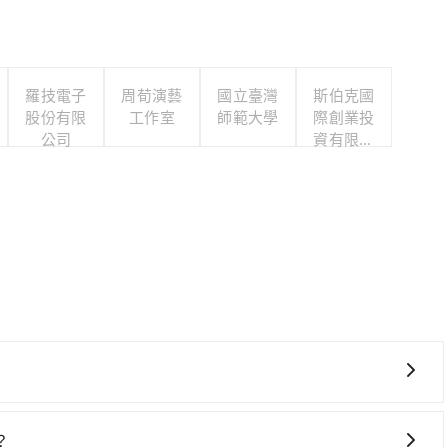
羅技電子
周荀演藝
國立臺灣
斯伯克國
股份有限
工作室
師範大學
際創業投
公司
資有限公
司
灣大車隊、Uber、Line Taxi、Yoxi等，如果在路邊攔不
，如大園義交計程車、菓林計程車、大園多元化計程車聯合車
？