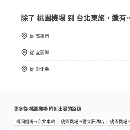
tripool除了共乘拼車服務外，也有包車到府接
司機以外，從上車到下車期間，都不會再有其他陌
度安排，路線上會盡可能以順路為優先，載客數也
除了 桃園機場 到 台北東旅，還有
從
高雄市
從
宜蘭縣
從
彰化縣
更多從 桃園機場 附近出發的路線
桃園機場→台北車站
桃園機場→德立莊酒店
桃園機場