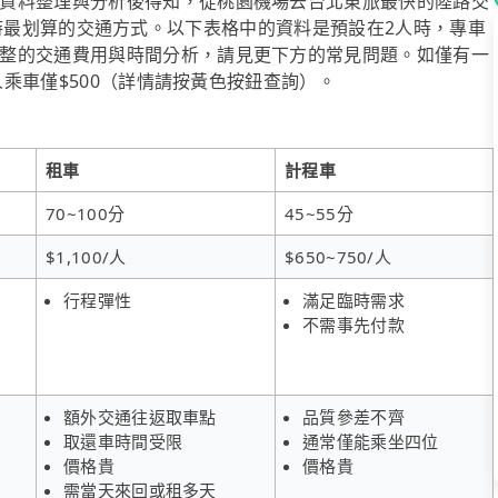
資料整理與分析後得知，從桃園機場去台北東旅最快的陸路交
2~8人時最划算的交通方式。以下表格中的資料是預設在2人時，專車
整的交通費用與時間分析，請見更下方的常見問題。如僅有一
人乘車僅$500（詳情請按黃色按鈕查詢）。
租車
計程車
70~100分
45~55分
$1,100/人
$650~750/人
行程彈性
滿足臨時需求
不需事先付款
額外交通往返取車點
品質參差不齊
取還車時間受限
通常僅能乘坐四位
價格貴
價格貴
需當天來回或租多天