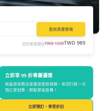
查詢真實價格
TWD
989
TWD
1200
您的車資預估
立即享 95 折專屬優惠
無論是商務出差還是旅遊探親，來回行程一次
預訂更划算，輕鬆節省旅費！
立即預訂，享受折扣