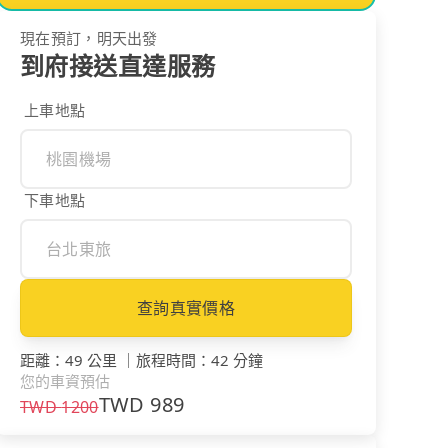
現在預訂，明天出發
到府接送直達服務
上車地點
下車地點
查詢真實價格
距離
：
49 公里
｜
旅程時間
：
42 分鐘
您的車資預估
TWD
989
TWD
1200