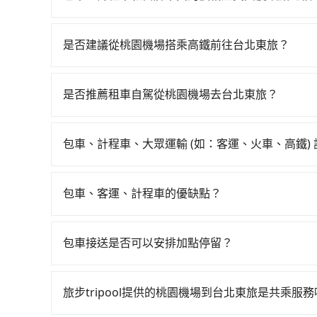
隊等叫車看看。依照里程跳錶計算，價格約為1,285~1
包車、計程車或白牌車。主要價格差異和優缺點如下
無論在價格或服務品質上，tripool都是你從桃園
地點上車較客製化。此外，司機還會提供各種旅遊建
是否建議從桃園機場搭乘高鐵前往台北東旅？
優點是24小時隨叫隨到，價格按錶計費，但若遇交通
從桃園機場搭高鐵去台北東旅絕非最佳選擇，高鐵較
車：優點是價格相對較低，有的還可喊價。但安全
次，從最早06:49到23:40，過了末班車到清晨
無法申訴退費。
是否推薦租車自駕從桃園機場去台北東旅？
前往最靠近的桃園高鐵站，叫一輛計程車花費約40
雖然從桃園機場到台北東旅可以選擇租車自駕，但
於月台排隊的時間約15分鐘，再乘坐16~22分鐘（
Toyota Yaris、Nissan Kicks，一天租金$1,50
元，再用15分鐘出站、等待車站前排班的計程車，搭
包車、計程車、大眾運輸 (如：客運、火車、高鐵)
$4,500，油錢（每公里約3元）、eTag（每公
市松山區) 的目的地。全程加上轉車時間共1小時2
在選擇交通方式時，您可依下列建議的考慮因素做
於絕大多數的租車公司都沒法提供甲租乙還的服務
但如果全程使用tripool並到府專車接送，則每人
程車最貴，而大眾運輸通常較便宜。 行程：需多
一次租用多天，如此預計小轎車的花費至少$2,200、九
不僅每人至少額外負擔20元車資，而且更會額外浪費4
包車、客運、計程車的優缺點？
且不介意耗時轉乘可選大眾運輸或較貴的計程車。
是前往最便宜方便的選擇。
果你是獨自一人乘車，也可參考tripool的拼車共
包車：能提供客製化的交通方式，您可以自由安排
也比較便宜，人數少可搭乘大眾運輸或計程車。 
運：最經濟實惠的交通方式，通常有固定的路線和
可選用大眾運輸。 便利性：需要便利性和方便性
包車接送是否可以安排加點停留？
車路線可能不太頻繁。 計程車：可以隨叫隨到，
輸。
是的，我們提供您付費使用的加點服務，您可以在
輛選擇不如包車多，且大都屬短程接駁為主。
旅步tripool提供的桃園機場到台北東旅是共乘服