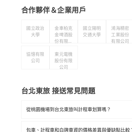
合作夥伴＆企業用戶
國立政治
金車柏克
國立陽明
鴻海精密
大學
金啤酒股
交通大學
工業股份
份有限公
有限公司
司
協憶有限
東元電機
公司
股份有限
公司
台北東旅 接送常見問題
從桃園機場到台北東旅叫計程車划算嗎？
如選擇小黃直達，在桃園可以透過app叫車的有55688台
到車，也可考慮打電話至桃園機場附近的計程車隊
包車、計程車和白牌車資的價格差異與優缺點比較