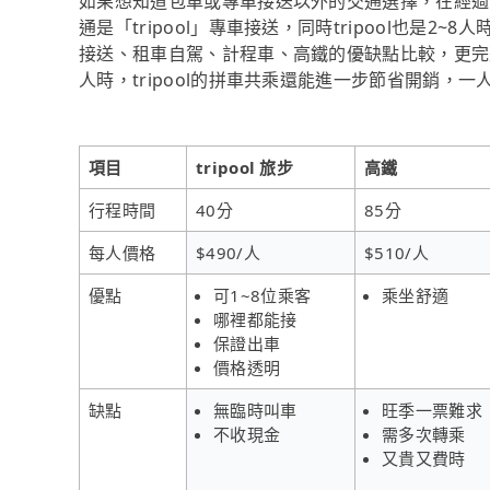
如果想知道包車或專車接送以外的交通選擇，在經過
通是「tripool」專車接送，同時tripool也是
接送、租車自駕、計程車、高鐵的優缺點比較，更完
人時，tripool的拼車共乘還能進一步節省開銷，一
項目
tripool 旅步
高鐵
行程時間
40分
85分
每人價格
$490/人
$510/人
優點
可1~8位乘客
乘坐舒適
哪裡都能接
保證出車
價格透明
缺點
無臨時叫車
旺季一票難求
不收現金
需多次轉乘
又貴又費時