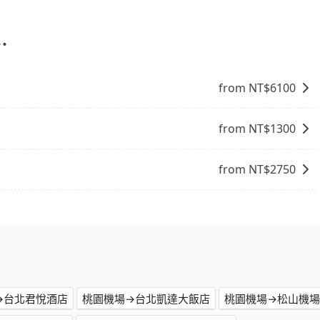
送服務，預約時都依照乘客需求做選擇。如需專車接送，車內除了
生人出現。如選擇共乘服務，則會依照其他共乘乘客做彈性調
不會超過座位的上限。
⋯
from NT$
6100
from NT$
1300
from NT$
2750
→台北君悅酒店
桃園機場→台北凱達大飯店
桃園機場→松山機場