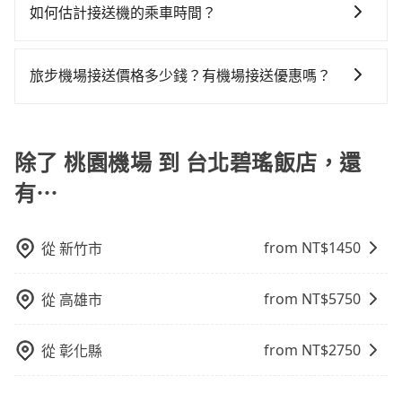
沒有事先網上辦理報到，要再更早一些。深夜交通通常
善保存相關資訊。若有任何疑問或需要進一步協助，亦
時間減少而提前落地，可在落地後直接與司機電話聯
如何估計接送機的乘車時間？
tripool的拼車共乘服務，最多可再節省50%的交通費
都很順暢，但如果你搭機的時間是白天、剛好是上下班
可以聯繫銀行或信用卡公司的客服中心提供相關的協助
繫，司機只要車上無乘客或已經在機場周邊，會盡快配
用。
一般來說，搭乘國際航線的出境旅客，需至少提前2小時
尖峰時段、甚至連假前後，那最好再額外多加半小時的
和指引。
合旅客乘車。
到機場報到，為避免可能的塞車情況，在預估時最好額
緩衝時間。
旅步機場接送價格多少錢？有機場接送優惠嗎？
外抓30分鐘的彈性時間。比方說正常台中到桃園機場要
旅步的機場接送價格是根據距離和車型有所不同，您可
1.5小時的車程，班機預計早上10點起飛，那保險就是早
以在旅步官網或APP上輸入起點和目的地來試算價格。
晨6點以前就從台中出發。如果是國內航線的旅客，提前
旅步提供透明的價格試算，沒有隱藏費用。此外，旅步
除了 桃園機場 到 台北碧瑤飯店，還
1小時到機場已經綽綽有餘了。對於國際航線入境旅客來
經常提供優惠活動，例如首次註冊送乘車金、來回預定
說，如持有自動通關護照，通常30~40分鐘即可領完行
有⋯
享95折等優惠。
李出關，而外籍旅客則可能需要60~90分鐘的時間，建
議選擇離開機場的乘車時間抓在班機預計落地後的1小
時。但如果是國內航線的旅客，預約班機落地後30分鐘
from NT$
1450
從
新竹市
的乘車時間即可。
from NT$
5750
從
高雄市
from NT$
2750
從
彰化縣