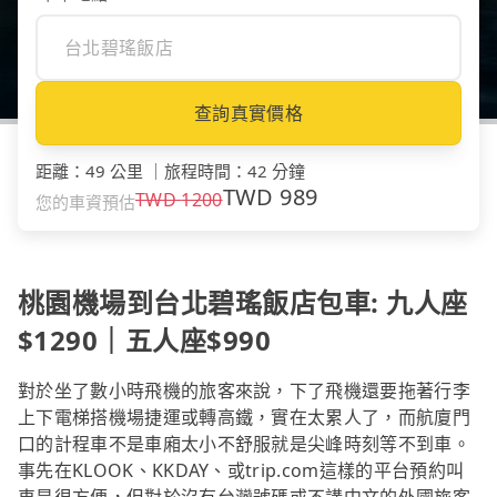
查詢真實價格
距離
：
49 公里
｜
旅程時間
：
42 分鐘
TWD
989
TWD
1200
您的車資預估
桃園機場到台北碧瑤飯店包車: 九人座
$1290｜五人座$990
對於坐了數小時飛機的旅客來說，下了飛機還要拖著行李
上下電梯搭機場捷運或轉高鐵，實在太累人了，而航廈門
口的計程車不是車廂太小不舒服就是尖峰時刻等不到車。
事先在KLOOK、KKDAY、或trip.com這樣的平台預約叫