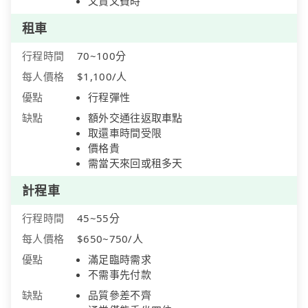
又貴又費時
租車
行程時間
70~100分
每人價格
$1,100/人
優點
行程彈性
缺點
額外交通往返取車點
取還車時間受限
價格貴
需當天來回或租多天
計程車
行程時間
45~55分
每人價格
$650~750/人
優點
滿足臨時需求
不需事先付款
缺點
品質參差不齊