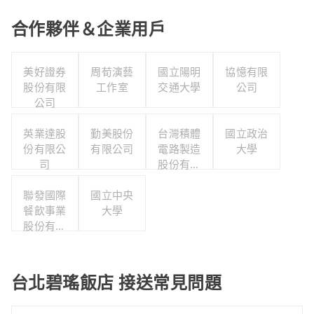
合作夥伴＆企業用戶
美好證券
周荀演藝
國立陽明
協憶有限
股份有限
工作室
交通大學
公司
公司
英業達股
勤美股份
台灣積體
國立政治
份有限公
有限公司
電路製造
大學
司
股份有限
公司
聯發國際
國立中央
餐飲事業
大學
股份有限
公司
台北碧瑤飯店 接送常見問題