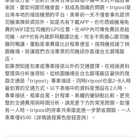
車是很方便，但對於沒有台灣號碼或不講中文的外國旅客
來說，要如何跟司機會面，就成為頭痛的問題。tripool是
台灣本地的接送機預約平台，乘車前一天不僅會事先提供
司機車牌與資訊外，如是先有下載APP，也可透過機場免
費的WIFI定位司機的GPS位置，在APP內可傳免費訊息給
司機，APP也有內建即時翻譯功能，完全不用擔心跟司機
雞同鴨講，重點是車費還比計程車便宜。搭飛機抵達了桃
園機場，就讓我們合法專業的司機送你直達台北碧瑤飯
店。
如果想知道包車或專車接送以外的交通選擇，在經過資料
整理與分析後得知，從桃園機場去台北碧瑤飯店最快的陸
路交通是「tripool」專車接送，同時tripool也是2~8人時
最划算的交通方式。以下表格中的資料是預設在2人時，
專車接送、租車自駕、計程車、高鐵的優缺點比較，更完
整的交通費用與時間分析，請見更下方的常見問題。如僅
有一人時，tripool的拼車共乘還能進一步節省開銷，一人
乘車僅$500（詳情請按黃色按鈕查詢）。