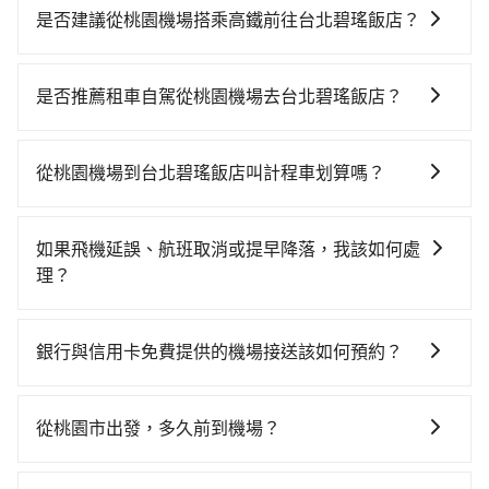
是否建議從桃園機場搭乘高鐵前往台北碧瑤飯店？
從桃園機場搭高鐵去台北碧瑤飯店絕非最佳選擇，高鐵
較貴、費時、轉車麻煩！桃園-台北雖然一天最多時有74
是否推薦租車自駕從桃園機場去台北碧瑤飯店？
班車次，從最早06:49到23:40，過了末班車到清晨的時
雖然從桃園機場到台北碧瑤飯店可以選擇租車自駕，但
段，還是要找其他交通方案。假設從桃園機場 (桃園市大
花費可能不小。租車公司一般以天為單位計費，小轎車
園區) 前往最靠近的桃園高鐵站，叫一輛計程車花費約
從桃園機場到台北碧瑤飯店叫計程車划算嗎？
如Toyota Yaris、Nissan Kicks，一天租金$1,500起，
400元、車程約20分鐘。抵達高鐵站後，步行進站、現
如選擇小黃直達，在桃園可以透過app叫車的有55688台
九人座如Hyundai Staria或Volkswagen T6，一天租金
場購票並於月台排隊的時間約15分鐘，再乘坐16~22分
灣大車隊、Uber、Line Taxi、Yoxi等，如果在路邊攔不
約$4,500，油錢（每公里約3元）、eTag（每公里約1
鐘（平均20分）的高鐵從桃園站前往台北高鐵站，每人
如果飛機延誤、航班取消或提早降落，我該如何處
到車，也可考慮打電話至桃園機場附近的計程車隊，如
元）、路邊停車（每小時約40元）、保險費、罰單另
票價160元，再用15分鐘出站、等待車站前排班的計程
理？
菓林計程車、大園多元化計程車聯合車隊、大園義交計
計。由於絕大多數的租車公司都沒法提供甲租乙還的服
車，搭上小黃後約花17分鐘、車費300元後，抵達台北
如遇到班機預計抵達時間延後或提前者，可在搭乘飛機
程車等叫車看看。依照里程跳錶計算，價格約為
務，所以要不當天就需往返桃園機場與台北碧瑤飯店，
碧瑤飯店 (台北市松山區) 的目的地。全程加上轉車時間
前透過官網的線上客服告知，我方會盡力協助重新安排
1,285~1,500元間，但如改預約tripool可省高達$500。
不然就是需要一次租用多天，如此預計小轎車的花費至
銀行與信用卡免費提供的機場接送該如何預約？
共1小時27分鐘，假設2位同行，高鐵加轉乘之平均每人
車輛，讓乘客能落地後順利離開機場。但如事先沒有告
綜合以上，無論在價格或服務品質上，tripool都是你從
少$2,200、九人座$5,200起。透過app預約tripool的單
花費為510元。但如果全程使用tripool並到府專車接
不同的銀行和信用卡公司可能有不同的預約方式，建議
知而是司機抵達機場後才發現旅客入境時間有耽誤，
桃園機場到台北碧瑤飯店的最佳選擇。
程專車接送才是前往旅宿最便宜方便的選擇。
送，則每人平均花費約490元，費時42分鐘。選擇搭乘
您可與您的銀行或信用卡公司確認是否提供機場接送服
tripool依舊會改派司機，但就不能保證旅客一出關即有
從桃園市出發，多久前到機場？
高鐵而不預約包車，不僅每人至少額外負擔20元車資，
務，並根據各家信用公司要求的預定流程完成預定，完
車輛可以搭乘。如班機被迫取消且在原預定上飛機時間
而且更會額外浪費45分鐘在轉乘與等車上，現在還不馬
一般來說，建議飛機起飛前兩小時前要抵達機場，如果
成預訂後，系統通常會自動發送確認郵件或簡訊，請妥
前通知我方，可提供全額退款或免費改期。如班機航行
上來預約tripool！如果你是獨自一人乘車，也可參考