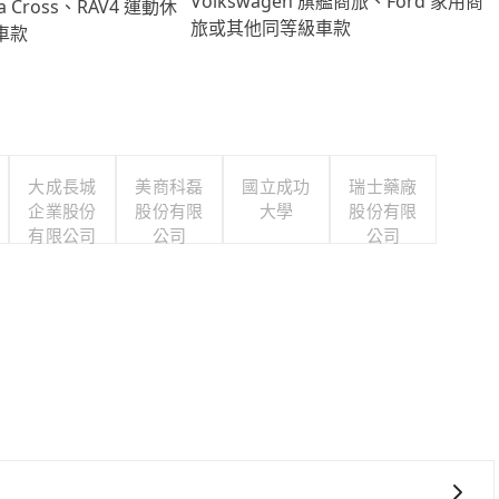
Volkswagen 旗艦商旅、Ford 家用商
lla Cross、RAV4 運動休
旅或其他同等級車款
車款
大成長城
美商科磊
國立成功
瑞士藥廠
企業股份
股份有限
大學
股份有限
有限公司
公司
公司