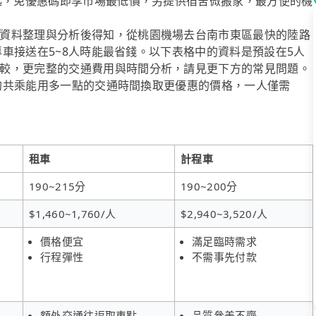
元起，免優惠碼即享市場最低價，另提供宿舍微搬家，最方便的機
資料整理與分析後得知，從桃園機場去台南市東區最快的陸路
」專車接送在5~8人時能最省錢。以下表格中的資料是預設在5人
較，更完整的交通費用與時間分析，請見更下方的常見問題。
ol的共乘能用多一點的交通時間換取更優惠的價格，一人僅需
租車
計程車
190~215分
190~200分
$1,460~1,760/人
$2,940~3,520/人
價格便宜
滿足臨時需求
行程彈性
不需事先付款
額外交通往返取車點
品質參差不齊