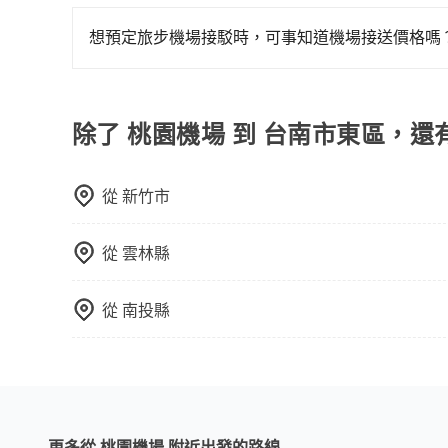
旅步和55688的主要區別在於服務模式和價格透
需攜帶大量行李的旅客並不方便。價格也會因您出
用，並且有多種車型選擇。55688則是台灣知名
於您的預算、時間和行程安排。建議您提前了解並
想預定旅步機場接駁時，可事知道機場接送價格嗎
車時才會知道當次車資費用，較不易掌握您的交通
tripool旅步提供透明且固定的機場接送價格，
需像計程車一樣下車後才知道實際車資。這樣，您
務。
除了 桃園機場 到 台南市東區，還
從
新竹市
從
雲林縣
從
南投縣
更多從 桃園機場 附近出發的路線