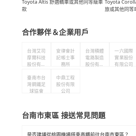
Toyota Coro
Toyota Altis 舒適轎車或其他同等級車
旅或其他同等
款
合作夥伴＆企業用戶
台灣艾司
安律會計
台灣積體
一六國際
摩爾科技
記帳士事
電路製造
實業股份
股份有限
務所
股份有限
有限公司
公司
公司
臺南市台
中鼎工程
灣鋼鐵足
股份有限
球協會
公司
台南市東區 接送常見問題
是否建議從桃園機場搭乘高鐵前往台南市東區？