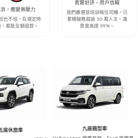
真實好評，用戶信賴
取消，應變無壓力
我們嚴選並培訓每位司機，已
況也不怕，在規定時
累積服務超過 50 萬人次，滿
消，都能全額退款。
意度高達 99%。
九座箱型車
五座休旅車