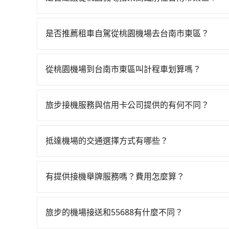
若要從桃園機場搭高鐵前往台南市東區，高鐵乘坐舒適、
天最多有58班次高鐵可搭乘。假設從桃園機場 (桃
是否推薦租車自駕從桃園機場去台南市東區？
400元、車程約20分鐘。抵達高鐵站後，步行進站
如果你有台灣駕照且對自己駕駛技術有信心，且在
（平均87分）的高鐵從桃園站前往台南高鐵站，每人
天就要來回，那在桃園路邊可隨租隨借的iRent應該
搭上小黃後約花24分鐘、車費300元後，抵達台南市
從桃園機場到台南市東區叫計程車划算嗎？
$115~205承租小轎車，每公里再額外加收$3.2，
分鐘，假設5位同行，高鐵加轉乘之平均每人花費為1,
如選擇小黃直達，在桃園可以透過app叫車的有55688台
異來自於平假日、車款差異、抵達目的地後多久原路
平均花費約1,460元，費時3小時6分鐘。長距離
到車，也可考慮打電話至桃園機場附近的計程車隊
估進去，但額外的汽車保險與可能的罰單都需自付。再者
費，所以對於不是這麼趕時間的人來說，預約trip
旅步接機服務與信用卡公司提供的有何不同？
隊等叫車看看。依照里程跳錶計算，價格約為7,360~8,
Yaris、Prius C、Vios這類乘坐體驗較差
tripool的拼車共乘服務，最多可再節省50%的交
關於接機服務的問題，旅步的接機服務可提供您專
考慮到回程，台南市僅有合法計程車約4,140輛，數
擇，而且無人租車最令人詬病的就是車況，打開車
提供更多的彈性和客製化選擇，我們會根據您的抵
雙北市的20倍。綜合以上，無論在價格或服務品質上
理，每一次租車都好像在開樂透一樣。另外，偶爾
抵達機場的交通選擇方式有哪些？
外，旅步的司機都是經過嚴格篩選和培訓的專業司
又或者要還車時卻偏偏找不到停車位，對於急著用
所有到機場的交通方式因地區和交通狀況而異，以下
邊隨租隨還看似方便，但實際使用時還是有其區域
軌系統，這是一種快捷和經濟實惠的交通方式。 2.
有提供接機舉牌服務嗎？費用怎麼算？
遇到下雨天或者載行李時，就顯得非常不便。
方式。 3. 計程車：計程車通常是到達機場的比
有的！如果您需要桃園機場代舉牌接機服務，旅步有
說，這可能是最方便的選擇。許多城市的計程車公
時段(22:00-06:59)，費用則為300元/人。
價格，避免爭議。 4. 預約機場接送：可以提前預訂
旅步的機場接送和55688有什麼不同？
高鐵是最快速的選擇，但並非每個縣市都有高鐵站