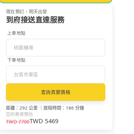
現在預訂，明天出發
到府接送直達服務
上車地點
下車地點
查詢真實價格
距離
：
292 公里
｜
旅程時間
：
186 分鐘
您的車資預估
TWD
5469
TWD
7700