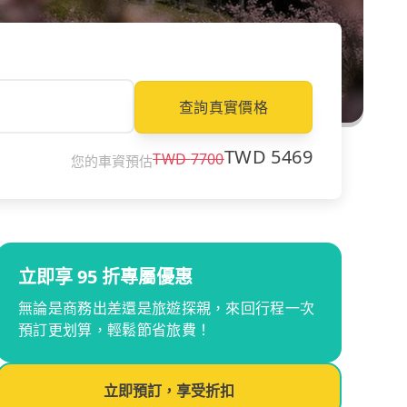
查詢真實價格
TWD
5469
TWD
7700
您的車資預估
立即享 95 折專屬優惠
無論是商務出差還是旅遊探親，來回行程一次
預訂更划算，輕鬆節省旅費！
立即預訂，享受折扣