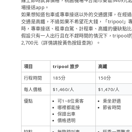
線上即時試算價格，桃園機場→台南市東區5469
場接送app。
如果想知道包車或專車接送以外的交通選擇，在經過
交通是高鐵，不過如果不希望花大錢，「tripool
時，專車接送、租車自駕、計程車、高鐵的優缺點比
假設只有一人出行且在不趕時間的情況下，tripo
2,700元（詳情請按黃色按鈕查詢）。
項目
tripool 旅步
高鐵
行程時間
185分
150分
每人價格
$1,460/人
$1,470/人
優點
可1~8位乘客
乘坐舒適
哪裡都能接
節省時間
保證出車
價格透明
缺點
無臨時叫車
旺季一票難求