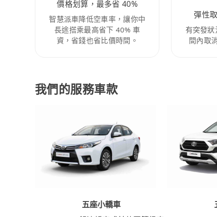
價格划算，最多省 40%
彈性
智慧派車降低空車率，讓你中
長途搭乘最高省下 40% 車
有突發狀
資，省錢也省比價時間。
間內取
我們的服務車款
五座小轎車