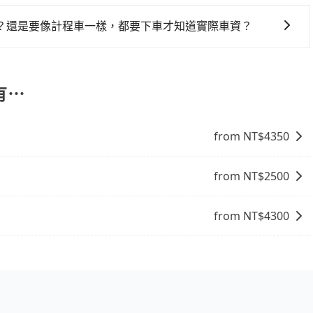
明度。旅步提供全台灣的機場接送服務，價格透明且無隱藏費
發的縣市而有所不同。 總體而言，到機場的最佳交通方式取決
的計程車品牌，主要提供計程車服務，價格根據跳表計費，要下
根據自己的需要選擇最方便和經濟實惠的交通方式。
？還是要像計程車一樣，都要下車才知道實際車資？
預算。
您可以在預訂前在官網或app即時查詢並確認價格、完成預定。無
可以更好地安排您的出行計劃、交通開支，享受無憂的接送服
有⋯
from NT$
4350
from NT$
2500
from NT$
4300