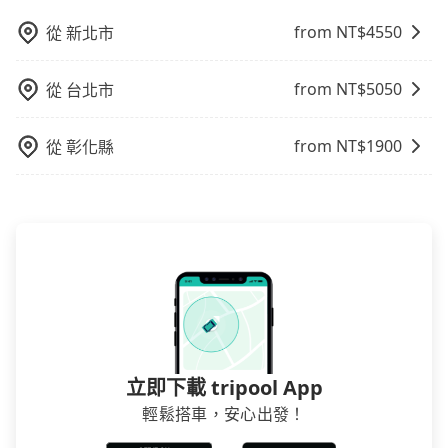
方式。 3. 計程車：計程車通常是到達機場的比較昂貴的
from NT$
4550
從
新北市
選擇，但對於携帶大量行李或急需前往機場的乘客來
說，這可能是最方便的選擇。許多城市的計程車公司提
供從市中心或其他地區到機場的固定價格，可以預先知
from NT$
5050
從
台北市
道價格，避免爭議。 4. 預約機場接送：可以提前預訂服
務，安排接送。價格會因路線而有所不同。 5. 高鐵：搭
from NT$
1900
從
彰化縣
乘高鐵是最快速的選擇，但並非每個縣市都有高鐵站，
且下高鐵後還需轉搭其他接駁方式抵達機場，對於入、
出境需攜帶大量行李的旅客並不方便。價格也會因您出
發的縣市而有所不同。 總體而言，到機場的最佳交通方
式取決於您的預算、時間和行程安排。建議您提前了解
並根據自己的需要選擇最方便和經濟實惠的交通方式。
立即下載 tripool App
輕鬆搭車，安心出發！