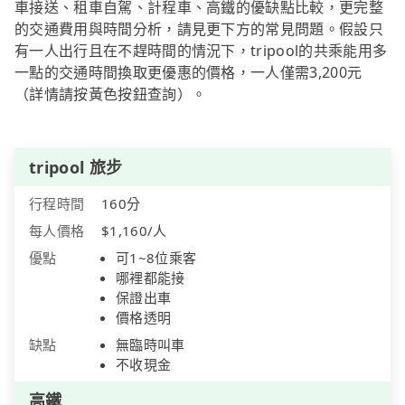
車接送、租車自駕、計程車、高鐵的優缺點比較，更完整
的交通費用與時間分析，請見更下方的常見問題。假設只
有一人出行且在不趕時間的情況下，tripool的共乘能用多
一點的交通時間換取更優惠的價格，一人僅需3,200元
（詳情請按黃色按鈕查詢）。
tripool 旅步
行程時間
160分
每人價格
$1,160/人
優點
可1~8位乘客
哪裡都能接
保證出車
價格透明
缺點
無臨時叫車
不收現金
高鐵