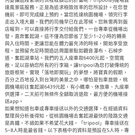
何要讓這段繁瑣的流程耽誤您的計畫呢？tripool的機場直
達風景區服務，正是為追求極致效率的您所設計。在您登
機前，即可完成線上預約。當您抵達桃園機場，領完行李
走出入境大廳，我們的司機早已在此等候。您無需再到飯
店報到，可以直接將行李交付給我們，一台專車從機場出
發，直奔奮起湖。這不僅為您節省了至少1~2小時的轉乘
與入住時間，更讓您能在體力最充沛的時候，開始享受旅
程，並預留充足時間造訪周圍景點如觀音瀑布、石棹步
道、奮起湖車站。我們的五人座車款6400元起，空間寬
敞，足以容納您所有的行李箱。讓tripool為您打破傳統的
旅遊框架，實現「落地即開玩」的夢想，將寶貴的假期，
百分之百地投入到台灣的美景之中。哪怕是包車旅遊，桃
園機場前往奮起湖6439元起，有小轎車、休旅車、九座車
供選擇，二天前可無條件全額取消退款，最方便的機場接
送app。
如果想知道包車或專車接送以外的交通選擇，在經過資料
整理與分析後得知，從桃園機場去奮起湖最快的陸路交通
是高鐵，不過如果不希望花大錢，「tripool」專車接送在
5~8人時能最省錢。以下表格中的資料是預設在5人時，專