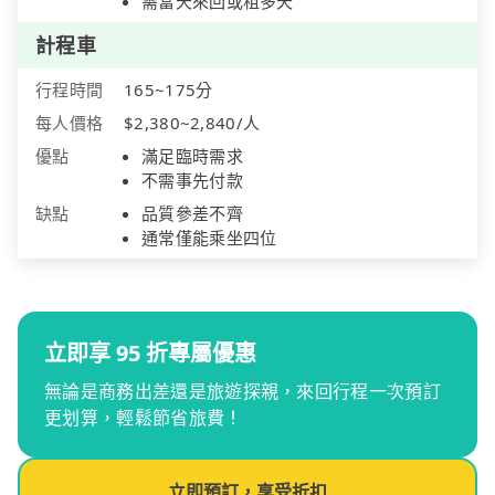
需當天來回或租多天
計程車
行程時間
165~175分
每人價格
$2,380~2,840/人
優點
滿足臨時需求
不需事先付款
缺點
品質參差不齊
通常僅能乘坐四位
立即享 95 折專屬優惠
無論是商務出差還是旅遊探親，來回行程一次預訂
更划算，輕鬆節省旅費！
立即預訂，享受折扣