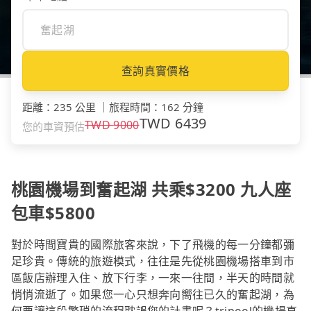
查詢真實價格
距離
：
235 公里
｜
旅程時間
：
162 分鐘
TWD
6439
TWD
9000
您的車資預估
桃園機場到奮起湖 共乘$3200 九人座
包車$5800
對於時間寶貴的國際旅客來說，下了飛機的每一分鐘都彌
足珍貴。傳統的旅遊模式，往往是先從桃園機場搭車到市
區飯店辦理入住、放下行李，一來一往間，半天的時間就
悄悄流逝了。如果您一心只想奔向嚮往已久的奮起湖，為