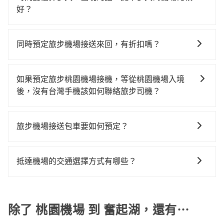
菓林計程車、游輝益自營計程車、大園多元化計程車聯
自於平假日、車款差異、抵達目的地後多久原路返
目的地。全程加上轉車時間共2小時34分鐘，假設5位同
好？
合車隊等叫車看看。依照里程跳錶計算，價格約為
回），雖已將eTag和可能的每小時40元路邊停車費用預
行，高鐵加轉乘之平均每人花費為1,440元。但如果全程
國際航班出境，建議起飛前2-3小時前抵達機場，國際航
5,935~7,100元間，但如改預約tripool可省高達$700。
估進去，但額外的汽車保險與可能的罰單都需自付。再
使用tripool並到府專車接送，則每人平均花費約1,160
班入境，約需1-1.5小時通關。
但如果要考慮到回程，嘉義縣僅有合法計程車約330輛，
者，和運的iRent只提供最基本的車型，如Toyota
同時預定旅步機場接送來回，有折扣嗎？
元，費時2小時42分鐘。長距離移動確實搭乘高鐵可以比
數量約為桃園市的5%、密度僅雙北的0.4%，其叫車的難
Yaris、Prius C、Vios這類乘坐體驗較差的車款，如果人
坐車快8分鐘，但卻要額外支出約1,400元的交通費，所
有的，旅步有提供來回預定優惠。您可以在預定去程的
度是雙北市的240倍。雖然桃園機場到奮起湖的跳表小黃
數超過四位，更是沒有較大的七人座或九人座可供選
以對於不是這麼趕時間的人來說，預約tripool還是比較
同時，勾選「 預定來回，價錢更優惠」選項，系統會在
可能較為便宜，但當你們人數超過四位時，叫兩輛計程
如果預定旅步桃園機場接機，等從桃園機場入境
擇，而且無人租車最令人詬病的就是車況，打開車門才
划算的。如果你是三人以下要乘車，也可參考tripool的
您完成去程訂單的同時，寄送95折的優惠碼到您的信
車的費用就貴了，改預約一輛tripool的九人座廂型車最
後，沒有台灣手機該如何聯絡旅步司機？
發現仍有上一組乘客遺留的垃圾或者撞凹的車門仍未被
拼車共乘服務，最多可再節省50%的交通費用。
箱，您可再使用此優惠碼預定您的回程。
高可省$6,100。
修理，每一次租車都好像在開樂透一樣。另外，偶爾也
您可以先下載並註冊旅步的app並匯入您的訂單資訊，在
會遇到明明已經預約了時間但上一位用戶卻遲遲尚未歸
抵達桃園機場出關後，可以使用機場提供的免費Wi-Fi上
旅步機場接送包車要如何預定？
還，又或者要還車時卻偏偏找不到停車位，對於急著用
網，利用旅步app跟司機聯絡，且旅步的app支援外文翻
車或者要載其他乘客的人來說就有不小的風險。最後，
預定旅步機場接送包車非常簡單。您可以通過旅步官網
譯，讓您不用擔心語言不通的問題，還能讓您省下高額
雖然路邊隨租隨還看似方便，但實際使用時還是有其區
或APP進行預定。 步驟如下： 1.輸入上車和下車地點。
的國際漫遊電話費。
抵達機場的交通選擇方式有哪些？
域的限制，實際可停靠的地點與你的上下車地點仍有段
2.選擇乘車人數和行李數量。 3.選擇適合的車型並查看
距離，在遇到下雨天或者載行李時，就顯得非常不便。
所有到機場的交通方式因地區和交通狀況而異，以下列
報價。 4.選擇日期和時間，並填寫乘客資訊和航班資
舉一些常見的選擇： 1. 捷運：如果機場附近有捷運或輕
訊。 5.完成付款，預定成功後會收到確認信件
軌系統，這是一種快捷和經濟實惠的交通方式。 2. 公車/
除了 桃園機場 到 奮起湖，還有⋯
客運：公車或客運是到達機場的另一種經濟實惠的交通