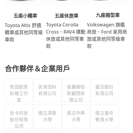
九座箱型車
五座休旅車
五座小轎車
Volkswagen 旗艦
Toyota Corolla
Toyota Altis 舒適
商旅、Ford 家用商
Cross、RAV4 運動
轎車或其他同等級
旅或其他同等級車
休旅或其他同等車
車款
款
款
合作夥伴＆企業用戶
牧田創意
民泰塗料
張麗卿技
盧亞股份
彩繪工作
有限公司
術顧問有
有限公司
室
限公司
狄卡科技
國立清華
國立中興
國立臺中
股份有限
大學
大學
教育大學
公司