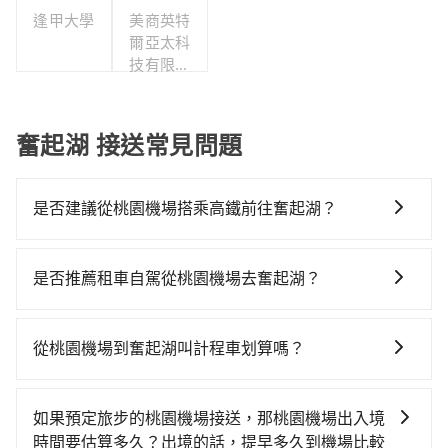
逢甲大學
美商英特
爾亞太科
技有限公
司
奮起湖 接送常見問題
是否建議從桃園機場搭乘高鐵前往奮起湖？
若要從桃園機場搭高鐵前往奮起湖，高鐵省時、較貴！
從最早06:49一直到22:35，桃園-嘉義一天最多有58班次
是否推薦租車自駕從桃園機場去奮起湖？
高鐵可搭乘。假設從桃園機場 (桃園市大園區) 前往最靠
如果你有台灣駕照且對自己駕駛技術有信心，且在車上
近的桃園高鐵站，叫一輛計程車花費約400元、車程約
時不需要閉目養神（因為要自己開車），最重要的是你
20分鐘。抵達高鐵站後，步行進站、現場購票並於月台
從桃園機場到奮起湖叫計程車划算嗎？
當天就要來回，那在桃園路邊可隨租隨借的iRent應該是
排隊的時間約15分鐘，再乘坐54~80分鐘（平均69分）
如選擇小黃直達，在桃園可以透過app叫車的有55688台
你最便宜選擇。註冊完iRent的app後，可以每小時
的高鐵從桃園站前往嘉義高鐵站，每人票價920元，再用
灣大車隊、Uber、Line Taxi、Yoxi等，如果在路邊攔不
$115~205承租小轎車，每公里再額外加收$3.2，從桃園
5分鐘出站、等待車站前排班的計程車，搭上小黃後約花
如果預定旅步的桃園機場接送，那桃園機場出入境
到車，也可考慮打電話至桃園機場附近的計程車隊，如
機場到奮起湖的花費預估為$3,000~3,700（金額差異來
45分鐘、車費900元後，抵達奮起湖 (嘉義縣竹崎鄉) 的
時間要估算多久？出境的話，提早多久到機場比較