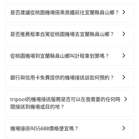
是否建議從桃園機場搭乘高鐵前往宜蘭縣員山鄉？
若要從桃園機場搭高鐵前往宜蘭縣員山鄉，高鐵較貴、
費時、轉車麻煩！從最早06:49一直到23:24，桃園-南港
是否推薦租車自駕從桃園機場去宜蘭縣員山鄉？
一天最多有72班次高鐵可搭乘。假設從桃園機場 (桃園市
如果你有台灣駕照且對自己駕駛技術有信心，且在車上
大園區) 前往最靠近的桃園高鐵站，叫一輛計程車花費約
時不需要閉目養神（因為要自己開車），最重要的是你
400元、車程約20分鐘。抵達高鐵站後，步行進站、現
從桃園機場到宜蘭縣員山鄉叫計程車划算嗎？
當天就要來回，那在桃園路邊可隨租隨借的iRent應該是
場購票並於月台排隊的時間約15分鐘，再乘坐27~34分
如選擇小黃直達，在桃園可以透過app叫車的有55688台
你最便宜選擇。註冊完iRent的app後，可以每小時
鐘（平均32分）的高鐵從桃園站前往南港高鐵站，每人
灣大車隊、Uber、Line Taxi、Yoxi等，如果在路邊攔不
$115~205承租小轎車，每公里再額外加收$3.2，從桃園
票價200元，再用10分鐘出站、等待車站前排班的計程
銀行與信用卡免費提供的機場接送該如何預約？
到車，也可考慮打電話至桃園機場附近的計程車隊，如
機場到宜蘭縣員山鄉的花費預估為$1,450~2,000（金額
車，搭上小黃後約花67分鐘、車費1,600元後，抵達宜蘭
不同的銀行和信用卡公司可能有不同的預約方式，建議
大園義交計程車、菓林計程車、游輝益自營計程車等叫
差異來自於平假日、車款差異、抵達目的地後多久原路
縣員山鄉 (宜蘭縣員山鄉) 的目的地。全程加上轉車時間
您可與您的銀行或信用卡公司確認是否提供機場接送服
車看看。依照里程跳錶計算，價格約為2,660~3,200元
返回），雖已將eTag和可能的每小時40元路邊停車費用
tripool的機場接送服務是否可以在我需要的任何時
共2小時24分鐘，假設一人獨行，交通費總計2,200元。
務，並根據各家信用公司要求的預定流程完成預定，完
間，但如改預約tripool可省高達$1,100。但如果要考慮
預估進去，但額外的汽車保險與可能的罰單都需自付。
間接送到機場或目的地？
但如果全程使用tripool並到府專車接送，則僅需花費約
成預訂後，系統通常會自動發送確認郵件或簡訊，請妥
到回程，宜蘭縣僅有合法計程車約750輛，數量約為桃園
再者，和運的iRent只提供最基本的車型，如Toyota
2,080元，費時1小時28分鐘。選擇搭乘高鐵而不預約包
沒問題！只要您在旅步的官網或APP上預定機場接送服
善保存相關資訊。若有任何疑問或需要進一步協助，亦
市的15%、密度僅雙北的0.9%，其叫車的難度是雙北市
Yaris、Prius C、Vios這類乘坐體驗較差的車款，如果人
車，不僅至少額外負擔120元車資，而且更會額外浪費
務，我們就會在您指定的時間派遣司機前往服務。在用
可以聯繫銀行或信用卡公司的客服中心提供相關的協助
的120倍。綜合以上，無論在價格或服務品質上，
機場接送叫55688價格便宜嗎？
數超過四位，更是沒有較大的七人座或九人座可供選
56分鐘在轉乘與等車上，現在還不馬上來預約tripool！
車前一晚的20:00，我們也會提供您服務司機和車輛的資
和指引。
tripool都是你從桃園機場到宜蘭縣員山鄉的最佳選擇。
擇，而且無人租車最令人詬病的就是車況，打開車門才