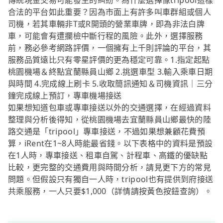
傳統現金交易可能發生的糾紛。為什麼選擇像tripool這樣
合法的平台如此重要？因為市面上有許多叫車群組或個人
司機，若其車輛非T或R開頭的營業車牌，即為非法白牌
車，可能會有遭攔檢中斷行程的風險。此外，選擇服務
前，務必參考網路評價，一個擁有上千則評論的平台，其
服務品質遠比只有零星評價的更為穩定可靠。1.指定起點
桃園機場＆終點宜蘭縣員山鄉 2.挑選車型 3.輸入乘車日期
與時間 4.完成線上刷卡 5.收取簡訊通知＆司機資訊｜三分
鐘完成線上預訂，專車機場接送
如果想知道包車或專車接送以外的交通選擇，在經過資料
整理與分析後得知，從桃園機場去宜蘭縣員山鄉最快的陸
路交通是「tripool」專車接送，不過如果想兼顧花費預
算，iRent在1~8人時能最省錢。以下表格中的資料是預設
在1人時，專車接送、租車自駕、計程車、高鐵的優缺點
比較，更完整的交通費用與時間分析，請見更下方的常見
問題。但假設只有獨自一人時，tripool也有提供到府接送
共乘服務，一人只要$1,000（詳情請按黃色按鈕查詢）。