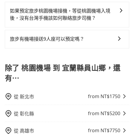
由於絕大多數的計程車只能送機、不能接機，以至於像
訊，讓您更放心地安排行程。
發現仍有上一組乘客遺留的垃圾或者撞凹的車門仍未被
55688、大都會、Yoxi、Uber等計程車，將乘客送到機
如果預定旅步桃園機場接機，等從桃園機場入境
修理，每一次租車都好像在開樂透一樣。另外，偶爾也
場後，勢必需要空車返回，這也是叫計程車送機費用居
後，沒有台灣手機該如何聯絡旅步司機？
會遇到明明已經預約了時間但上一位用戶卻遲遲尚未歸
高不下的原因。當然還是有一些特殊情況下，適合旅客
還，又或者要還車時卻偏偏找不到停車位，對於急著用
您可以先下載並註冊旅步的app並匯入您的訂單資訊，在
叫小黃，比方說距離機場不遠（20公里以內）、臨時需
車或者要載其他乘客的人來說就有不小的風險。最後，
抵達桃園機場出關後，可以使用機場提供的免費Wi-Fi上
要前往機場或被原本預約好的車輛放鳥。但反過來說，
旅步有機場接送9人座可以預定嗎？
雖然路邊隨租隨還看似方便，但實際使用時還是有其區
網，利用旅步app跟司機聯絡，且旅步的app支援外文翻
如果你所在地點偏遠或者在深夜時段需要叫車，這時候
域的限制，實際可停靠的地點與你的上下車地點仍有段
有的，旅步提供9人座包車服務，適合團體旅行或多人出
譯，讓您不用擔心語言不通的問題，還能讓您省下高額
就很可能根本叫不到車。如非上述情況，一般仍建議旅
距離，在遇到下雨天或者載行李時，就顯得非常不便。
行。您可以在預定時選擇9人座車型，享受更舒適的乘車
的國際漫遊電話費。
客先上網預約機場接送，以免承擔不必要的風險。
體驗。
除了 桃園機場 到 宜蘭縣員山鄉，還
有⋯
from NT$
1750
從
新北市
from NT$
5200
從
彰化縣
from NT$
7750
從
高雄市