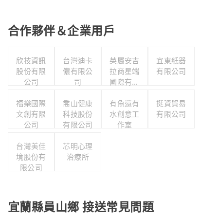
合作夥伴＆企業用戶
欣技資訊
台灣迪卡
英屬安吉
宜東紙器
股份有限
儂有限公
拉商星端
有限公司
公司
司
國際有限
公司台灣
福樂國際
喬山健康
有魚還有
分公司
挺資貿易
文創有限
科技股份
水創意工
有限公司
公司
有限公司
作室
台灣美佳
芯明心理
境股份有
治療所
限公司
宜蘭縣員山鄉 接送常見問題