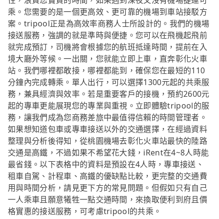
性，浪費您寶貴的時間，如果遇到深夜又沒有機場捷運可
乘。您需要的是一個更高效、更可靠的機場到車站接駁方
案。tripool正是為高效率商務人士所設計的。我們的機場
接送服務，強調的就是準時與便捷。您可以在飛機起飛前
就完成預訂，司機將會根據您的航班抵達時間，提前在入
境大廳外等候。一出關，您就能立即上車，直奔彰化火車
站。我們哪裡都敢接，哪裡都能到，確保您在最短的110
分鐘內完成轉乘。單人出行，可以選擇1300元起的共乘服
務，兼具經濟與效率。若是重要客戶的接機，預約2600元
起的專車更能展現您的專業與重視。立即體驗tripool的服
務，讓我們成為您商務差旅中最值得信賴的時間管理者。
如果想知道包車或專車接送以外的交通選擇，在經過資料
整理與分析後得知，從桃園機場去彰化火車站最快的陸路
交通是高鐵，不過如果不希望花大錢，iRent在4~8人時能
最省錢。以下表格中的資料是預設在4人時，專車接送、
租車自駕、計程車、高鐵的優缺點比較，更完整的交通費
用與時間分析，請見更下方的常見問題。但假如只有自己
一人乘車且願意犧牲一點交通時間，來換取便利到府且價
格實惠的接送服務，可考慮tripool的共乘。