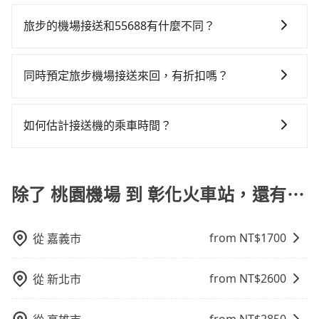
旅步作為機場接送的直接供應商，提供透明固定的價格
園市的30%、密度僅雙北的3.7%，其叫車的難度是雙北
Yaris、Prius C、Vios這類乘坐體驗較差的車款，如果人
確實搭乘高鐵可以比坐車快2分鐘，但卻要額外支出約
和專業服務，並提供線上客服服務及優於業界的取消政
市的30倍。綜合以上，無論在價格或服務品質上，
旅步的機場接送和55688有什麼不同？
數超過四位，更是沒有較大的七人座或九人座可供選
240元的交通費，所以對於不是這麼趕時間的人來說，預
策，相較之下，KKday和Klook僅為仲介平台，是需要透
tripool都是你從桃園機場到彰化火車站的最佳選擇。
擇，而且無人租車最令人詬病的就是車況，打開車門才
約tripool還是比較划算的。如果你是三人以下要乘車，
旅步和55688的主要區別在於服務模式和價格透明度。
過其他供應商執行接送任務的，較無法直接控制車輛及
發現仍有上一組乘客遺留的垃圾或者撞凹的車門仍未被
也可參考tripool的拼車共乘服務，最多可再節省50%的
旅步提供全台灣的機場接送服務，價格透明且無隱藏費
司機的服務質量。
同時預定旅步機場接送來回，有折扣嗎？
修理，每一次租車都好像在開樂透一樣。另外，偶爾也
交通費用。
用，並且有多種車型選擇。55688則是台灣知名的計程
會遇到明明已經預約了時間但上一位用戶卻遲遲尚未歸
有的，旅步有提供來回預定優惠。您可以在預定去程的
車品牌，主要提供計程車服務，價格根據跳表計費，要
還，又或者要還車時卻偏偏找不到停車位，對於急著用
同時，勾選「 預定來回，價錢更優惠」選項，系統會在
下車時才會知道當次車資費用，較不易掌握您的交通預
如何估計接送機的乘車時間？
車或者要載其他乘客的人來說就有不小的風險。最後，
您完成去程訂單的同時，寄送95折的優惠碼到您的信
算。
雖然路邊隨租隨還看似方便，但實際使用時還是有其區
一般來說，搭乘國際航線的出境旅客，需至少提前2小時
箱，您可再使用此優惠碼預定您的回程。
域的限制，實際可停靠的地點與你的上下車地點仍有段
到機場報到，為避免可能的塞車情況，在預估時最好額
距離，在遇到下雨天或者載行李時，就顯得非常不便。
外抓30分鐘的彈性時間。比方說正常台中到桃園機場要
除了 桃園機場 到 彰化火車站，還有⋯
1.5小時的車程，班機預計早上10點起飛，那保險就是早
晨6點以前就從台中出發。如果是國內航線的旅客，提前
from NT$
1700
從
嘉義市
1小時到機場已經綽綽有餘了。對於國際航線入境旅客來
說，如持有自動通關護照，通常30~40分鐘即可領完行
李出關，而外籍旅客則可能需要60~90分鐘的時間，建
from NT$
2600
從
新北市
議選擇離開機場的乘車時間抓在班機預計落地後的1小
時。但如果是國內航線的旅客，預約班機落地後30分鐘