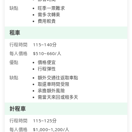
缺點
旺季一票難求
需多次轉乘
費用較貴
租車
行程時間
115~140分
每人價格
$510~660/人
優點
價格便宜
行程彈性
缺點
額外交通往返取車點
取還車時間受限
承擔額外風險
需當天來回或租多天
計程車
行程時間
115~125分
每人價格
$1,000~1,200/人