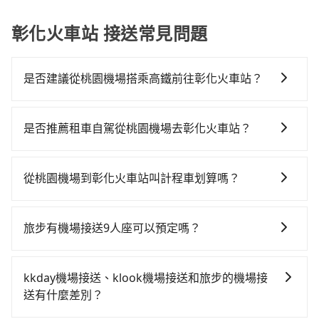
司
彰化火車站 接送常見問題
是否建議從桃園機場搭乘高鐵前往彰化火車站？
若要從桃園機場搭高鐵前往彰化火車站，高鐵乘坐舒
適、省時、較貴！從最早06:49一直到23:21，桃園-台中
是否推薦租車自駕從桃園機場去彰化火車站？
一天最多有72班次高鐵可搭乘。假設從桃園機場 (桃園市
如果你有台灣駕照且對自己駕駛技術有信心，且在車上
大園區) 前往最靠近的桃園高鐵站，叫一輛計程車花費約
時不需要閉目養神（因為要自己開車），最重要的是你
400元、車程約20分鐘。抵達高鐵站後，步行進站、現
從桃園機場到彰化火車站叫計程車划算嗎？
當天就要來回，那在桃園路邊可隨租隨借的iRent應該是
場購票並於月台排隊的時間約15分鐘，再乘坐30~43分
如選擇小黃直達，在桃園可以透過app叫車的有55688台
你最便宜選擇。註冊完iRent的app後，可以每小時
鐘（平均38分）的高鐵從桃園站前往台中高鐵站，每人
灣大車隊、Uber、Line Taxi、Yoxi等，如果在路邊攔不
$115~205承租小轎車，每公里再額外加收$3.2，從桃園
票價540元，再用10分鐘出站、等待車站前排班的計程
旅步有機場接送9人座可以預定嗎？
到車，也可考慮打電話至桃園機場附近的計程車隊，如
機場到彰化火車站的花費預估為$2,050~2,650（金額差
車，搭上小黃後約花24分鐘、車費300元後，抵達彰化
有的，旅步提供9人座包車服務，適合團體旅行或多人出
菓林計程車、游輝益自營計程車、大園義交計程車等叫
異來自於平假日、車款差異、抵達目的地後多久原路返
火車站 (彰化縣彰化市) 的目的地。全程加上轉車時間共1
行。您可以在預定時選擇9人座車型，享受更舒適的乘車
車看看。依照里程跳錶計算，價格約為3,985~4,800元
回），雖已將eTag和可能的每小時40元路邊停車費用預
kkday機場接送、klook機場接送和旅步的機場接
小時47分鐘，假設4位同行，高鐵加轉乘之平均每人花費
體驗。
間，但如改預約tripool可省高達$2,100。但如果要考慮
估進去，但額外的汽車保險與可能的罰單都需自付。再
送有什麼差別？
為720元。但如果全程使用tripool並到府專車接送，則
到回程，彰化縣僅有合法計程車約1,640輛，數量約為桃
者，和運的iRent只提供最基本的車型，如Toyota
每人平均花費約660元，費時1小時49分鐘。長距離移動