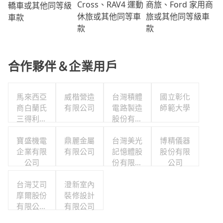
商旅、Ford 家用商
Cross、RAV4 運動
轎車或其他同等級
旅或其他同等級車
休旅或其他同等車
車款
款
款
合作夥伴＆企業用戶
馬來西亞
威楷營造
台灣積體
國立彰化
商白蘭氏
有限公司
電路製造
師範大學
三得利股
股份有限
份有限公
公司
司台灣分
寶盛機電
鼎麗金屬
台灣美光
博精儀器
企業有限
公司
有限公司
記憶體股
股份有限
公司
份有限公
公司
司
台灣艾司
澄新室內
摩爾股份
裝修設計
有限公司
有限公司
台南分公