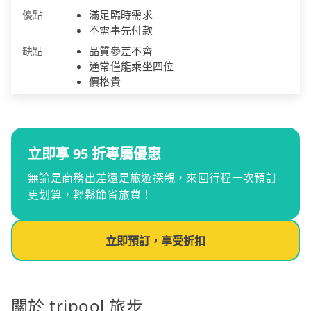
優點
滿足臨時需求
不需事先付款
缺點
品質參差不齊
通常僅能乘坐四位
價格貴
立即享 95 折專屬優惠
無論是商務出差還是旅遊探親，來回行程一次預訂
更划算，輕鬆節省旅費！
立即預訂，享受折扣
關於 tripool 旅步