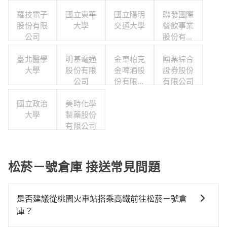
羅技電子
國立東華
國立陽明
聯發國際
股份有限
大學
交通大學
餐飲事業
公司
股份有限
公司
臺北醫學
明基電通
金車柏克
國票綜合
大學
股份有限
金啤酒股
證券股份
公司
份有限公
有限公司
司
國立政治
美時化學
大學
製藥股份
有限公司
松菸ㄧ號倉庫 接送常見問題
是否建議從桃園火車站搭乘高鐵前往松菸ㄧ號倉
庫？