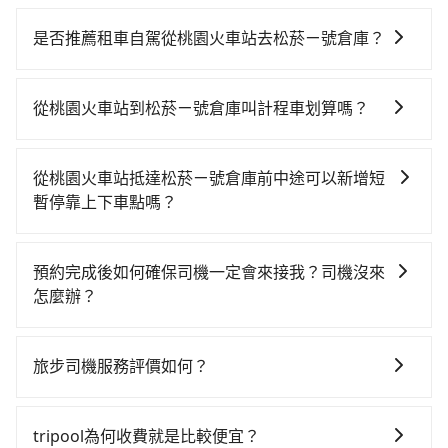
從桃園火車站搭高鐵去松菸ㄧ號倉庫絕非最佳選擇，高
鐵較貴、費時、轉車麻煩！桃園-台北雖然一天最多時有
是否推薦租車自駕從桃園火車站去松菸ㄧ號倉庫？
74班車次，從最早06:49到23:40，過了末班車到清晨的
如果你有台灣駕照且對自己駕駛技術有信心，且需要絕
時段，還是要找其他交通方案。假設從桃園火車站 (桃園
對的時間彈性，在北北基桃竹有提供甲地乙還的iRent應
市桃園區) 前往最靠近的桃園高鐵站，叫一輛計程車花費
從桃園火車站到松菸ㄧ號倉庫叫計程車划算嗎？
該適合你。註冊完iRent的app後，可以每小時
約500元、車程約28分鐘。抵達高鐵站後，步行進站、
如選擇小黃直達，在桃園可以透過app叫車的有55688台
$115~205（平假日與車型而有不同）承租小轎車，每公
現場購票並於月台排隊的時間約15分鐘，再乘坐16~22
灣大車隊、Uber、Line Taxi、Yoxi等，如果在路邊攔不
里再額外加收$3.2，從桃園火車站到松菸ㄧ號倉庫的花
分鐘（平均20分）的高鐵從桃園站前往台北高鐵站，每
從桃園火車站抵達松菸ㄧ號倉庫前中途可以新增短
到車，也可考慮打電話至桃園火車站附近的計程車隊，
費預估為$300~400，雖已將eTag和可能的每小時40元
人票價160元，再用15分鐘出站、等待車站前排班的計
暫停靠上下車點嗎？
如桃園市日昇計程車、合作大都會衛星車隊、新利達汽
路邊停車費用預估進去，但額外的汽車保險與可能的罰
程車，搭上小黃後約花30分鐘、車費300元後，抵達松
tripool有提供多點上下車接送服務，線上預約從桃園火
車行等叫車看看。依照里程跳錶計算，價格約為
單都需自付。再者，和運的iRent只提供最基本的車型，
菸ㄧ號倉庫 (台北市信義區) 的目的地。全程加上轉車時
車站前往松菸ㄧ號倉庫的途中可備註加點。每個加點位
1,135~1,400元間，若改選tripool的專車服務可再更便
如Toyota Yaris、Prius C、Vios這類乘坐體驗較差的車
預約完成後如何確保司機一定會來接我？司機沒來
間共1小時48分鐘，假設一人獨行，交通費總計960元。
置，前後額外里程數5公里內加收200元。雖然可能有些
宜。綜合以上，無論在價格或服務品質上，tripool都是
款，如果人數超過四位，更是沒有較大的七人座或九人
怎麼辦？
但如果全程使用tripool並到府專車接送，則僅需花費約
路線完全順路，但是司機多點停靠就會有額外的等待時
你從桃園火車站到松菸ㄧ號倉庫的最佳選擇。
座可供選擇，而且無人租車最令人詬病的就是車況，打
950元，費時44分鐘。選擇搭乘高鐵而不預約包車，不
只要完成預約並付款完成，訂單就成立，tripool也保證
間，收取額外費用是必要的補償。
開車門才發現仍有上一組乘客遺留的垃圾或者撞凹的車
僅至少額外負擔10元車資，而且更會額外浪費64分鐘在
派車。在出發前一天晚上八點時，會透過電子郵件與簡
旅步司機服務評價如何？
門仍未被修理，每一次租車都好像在開樂透一樣。另
轉乘與等車上，現在還不馬上來預約tripool！
訊提供司機的姓名、電話、車牌、車型等資訊，如在約
外，偶爾也會遇到明明已經預約了時間但上一位用戶卻
在 Google 上關於旅步的評論中，許多人都給予旅步司
定好的時間與上車地點沒有看到司機，可主動電話聯
遲遲尚未歸還，又或者要還車時卻偏偏找不到停車位，
機非常高的評價，認為他們非常專業且親切！讓他們的
繫，可能原本約定的地點不適合暫停而改停靠在附近的
tripool為何收費就是比較便宜？
對於急著用車或者要載其他乘客的人來說就有不小的風