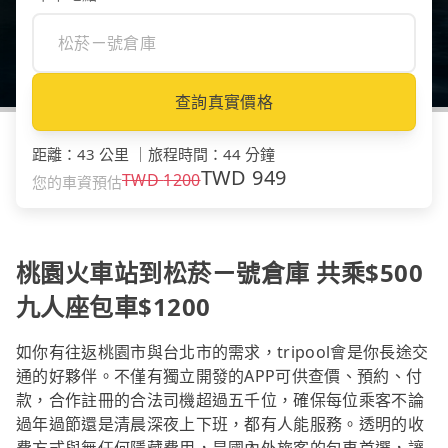
查詢真實價格
距離
：
43 公里
｜
旅程時間
：
44 分鐘
TWD
949
TWD
1200
您的車資預估
桃園火車站到松菸ㄧ號倉庫 共乘$500
九人座包車$1200
如你有往返桃園市與台北市的需求，tripool會是你長途交
通的好夥伴。不僅有獨立開發的APP可供查價、預約、付
款，合作註冊的合法司機超過五千位，確保每位乘客不論
過年過節還是清晨深夜上下班，都有人能服務。透明的收