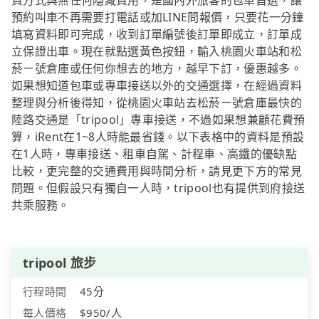
費方式與無任何隱藏費用，是國內外旅客的包車首選，讓
預約叫車不再需要打電話或加LINE問報價，只要花一分鐘
填寫資料即可完成，收到訂單編號後訂單即成立，訂單成
立保證出車。現在就點選黃色按鈕，輸入桃園火車站和松
菸ㄧ號倉庫或任何你想去的地方，越早下訂，優惠越多。
如果想知道包車或專車接送以外的交通選擇，在經過資料
整理與分析後得知，從桃園火車站去松菸ㄧ號倉庫最快的
陸路交通是「tripool」專車接送，不過如果想兼顧花費預
算，iRent在1~8人時能最省錢。以下表格中的資料是預設
在1人時，專車接送、租車自駕、計程車、高鐵的優缺點
比較，更完整的交通費用與時間分析，請見更下方的常見
問題。但假設只有獨自一人時，tripool也有提供到府接送
共乘服務。
tripool 旅步
行程時間
45分
每人價格
$950/人