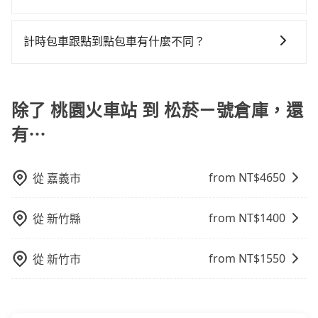
旅程更加順暢和舒適。」
位置。但如果遇到車輛故障或者前一趟車嚴重耽誤，
險。最後，雖然路邊隨租隨還看似方便，但實際使用時
對於平常就有在使用長程專車接送服務的乘客來說，第
tripool會盡快改派以減少乘客等待的時間。
還是有其區域的限制，實際可停靠的地點與你的上下車
一次使用tripool的會擔心價格比市價便宜不少，是不是
計時包車跟點到點包車有什麼不同？
地點仍有段距離，在遇到下雨天或者載行李時，就顯得
因為司機素質比較差、車上會有煙味、或者車齡過大，
非常不便。
計時包車和點到點包車都是包車服務的形式，但有一些
但事實恰恰相反。tripool不僅有嚴密的篩選機制，定期
不同之處： 計時包車：計時包車是按照用車時間來計
淘汰顧客評分較低的司機，且車輛均要求5年內新車，司
費，通常以每小時為單位，客戶可以根據自己的需要預
除了 桃園火車站 到 松菸ㄧ號倉庫，還
機也絕對不會在車內吸煙，於新冠肺炎期間也絕對全程
定一定時間的包車服務。這種服務適用於需要在城市內
配戴口罩。tripool之所以能將價格壓在市價7~8折的主
有⋯
多個地點間來回穿梭的客戶，例如市區觀光、商務差旅
因來自於自行研發的AI車輛調度演算法，能有效降低空
等。 點到點包車：點到點包車是按照里程和目的地來計
車率，也就是提高俗稱「回頭車」的比例。這不僅體現
費，客戶可以預先告知出發地點A到目的地B，會根據路
在成本的控制，更是在傳統旺季（年假、端午、中秋、
from NT$
4650
從
嘉義市
線和里程來計算費用。這種服務通常適用於單程或從一
雙十等）能用更少的司機來服務更多的旅客，意味著使
個城市到另一個城市的長途包車。
用到不熟悉的司機或者轉單給其他車行的情況比同行更
from NT$
1400
從
新竹縣
低，如此便反應在服務品質的控管會更佳。但tripool網
站上的價格是動態的，一般來說越早預訂價格越優，且
from NT$
1550
從
新竹市
保證前一天中午以前均可全額取消退費，如已經決定好
要從桃園火車站去松菸ㄧ號倉庫，請儘早下訂以把握最
划算的價格。