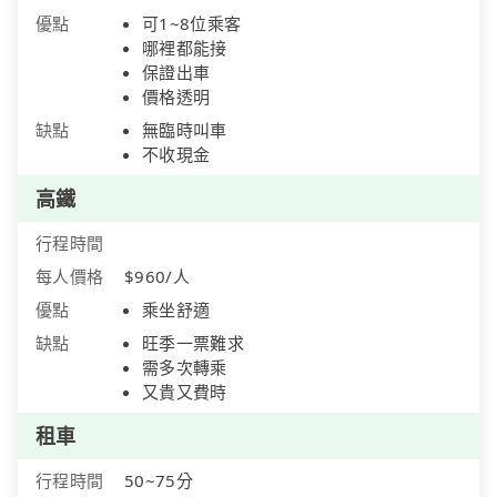
優點
可1~8位乘客
哪裡都能接
保證出車
價格透明
缺點
無臨時叫車
不收現金
高鐵
行程時間
每人價格
$960/人
優點
乘坐舒適
缺點
旺季一票難求
需多次轉乘
又貴又費時
租車
行程時間
50~75分