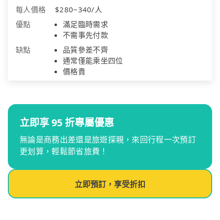
每人價格
$280~340/人
優點
滿足臨時需求
不需事先付款
缺點
品質參差不齊
通常僅能乘坐四位
價格貴
立即享 95 折專屬優惠
無論是商務出差還是旅遊探親，來回行程一次預訂
更划算，輕鬆節省旅費！
立即預訂，享受折扣