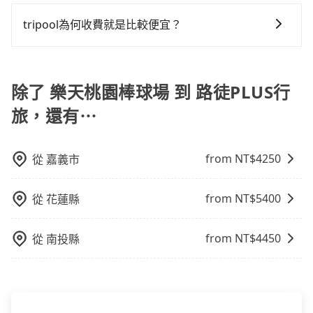
抱歉！目前旅步只支援線上刷卡及AFTEE先享後付等兩
您選擇「計時包車」，中途需要加點停靠，則不需要額
是禁止大客車通行的，建議在預定時最好先與車行或平
上下車地點仍有段距離，在遇到下雨天或者載行李時，
種付款方式，其他付款方式目前暫時不支援。
外支付費用。
tripool為何收費就是比較便宜？
台確認。
就顯得非常不便。
對於平常就有在使用長程專車接送服務的乘客來說，第
一次使用tripool的會擔心價格比市價便宜不少，是不是
因為司機素質比較差、車上會有煙味、或者車齡過大，
除了 樂天桃園棒球場 到 路徒PLUS行
但事實恰恰相反。tripool不僅有嚴密的篩選機制，定期
旅，還有⋯
淘汰顧客評分較低的司機，且車輛均要求5年內新車，司
機也絕對不會在車內吸煙，於新冠肺炎期間也絕對全程
配戴口罩。tripool之所以能將價格壓在市價7~8折的主
from NT$
4250
從
嘉義市
因來自於自行研發的AI車輛調度演算法，能有效降低空
車率，也就是提高俗稱「回頭車」的比例。這不僅體現
from NT$
5400
從
花蓮縣
在成本的控制，更是在傳統旺季（年假、端午、中秋、
雙十等）能用更少的司機來服務更多的旅客，意味著使
用到不熟悉的司機或者轉單給其他車行的情況比同行更
from NT$
4450
從
南投縣
低，如此便反應在服務品質的控管會更佳。但tripool網
站上的價格是動態的，一般來說越早預訂價格越優，且
保證前一天中午以前均可全額取消退費，如已經決定好
要從樂天桃園棒球場去路徒PLUS行旅，請儘早下訂以把