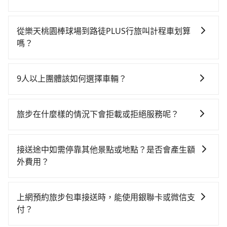
清晨的時段，還是要找其他交通方案。假設從樂天桃園
如果你有台灣駕照且對自己駕駛技術有信心，且需要絕
棒球場 (桃園市中壢區) 步行或搭乘公車前往桃園高鐵
對的時間彈性，在北北基桃竹有提供甲地乙還的iRent應
站，接著在站內購買高鐵票、通過閘口、並在月台上等
從樂天桃園棒球場到路徒PLUS行旅叫計程車划算
該適合你。註冊完iRent的app後，可以每小時
待列車的到來，大概又過了15分鐘，再乘坐16~22分鐘
嗎？
$115~205（平假日與車型而有不同）承租小轎車，每公
（平均20分）的高鐵從桃園站前往台北高鐵站，每人票
如選擇小黃直達，在桃園可以透過app叫車的有55688台
里再額外加收$3.2，從樂天桃園棒球場到路徒PLUS行旅
價160元，再用15分鐘出站，最後再根據距離的遠近或
灣大車隊、Uber、Line Taxi、Yoxi等，如果在路邊攔不
的花費預估為$300~400，雖已將eTag和可能的每小時
者天候狀況，決定是步行一段路或者搭乘公車抵達最終
9人以上團體該如何選擇車輛？
到車，也可考慮打電話至附近的計程車隊，如慈計車
40元路邊停車費用預估進去，但額外的汽車保險與可能
的目的地。全程加上轉車時間共50分鐘，假設7位同行，
在Line群組或Facebook社團裡，有司機標榜能提供乘坐
行、中壢計程車、零距離網路派車等叫車看看。依照里
的罰單都需自付。再者，和運的iRent只提供最基本的車
高鐵加轉乘之平均每人花費為160元。但如果全程使用
9人以上之廂型車，其實屬違法。在現行法律下，營業小
程跳錶計算，價格約為985~1,200元間，若改選tripool
型，如Toyota Yaris、Prius C、Vios這類乘坐體驗較差
旅步在什麼樣的情況下會拒載或拒絕服務呢？
tripool並到府專車接送，則每人平均花費約160元，費
客車最多座位數量就是9人，如扣掉司機就只能乘坐8位
的專車服務可再更便宜。綜合以上，無論在價格或服務
的車款，如果人數超過四位，更是沒有較大的七人座或
時38分鐘。選擇搭乘高鐵而不預約包車，不僅每人至少
當您使用 tripool 旅步乘車日期當天，若發生以下 3 項
乘客，如果要10人以上就是營業大客車的範疇，也就是
品質上，tripool都是你從樂天桃園棒球場到路徒PLUS行
九人座可供選擇，而且無人租車最令人詬病的就是車
額外負擔0元車資，而且更會額外浪費12分鐘在轉乘與等
原因，司機有權拒絕服務： 1) 當日搭車人數或行李超過
中型巴士或大型遊覽車。非法改裝的車輛，不僅與車輛
旅的最佳選擇。
接送途中如需停靠其他景點或地點？是否會產生額
況，打開車門才發現仍有上一組乘客遺留的垃圾或者撞
車上，現在還不馬上來預約tripool！如果你是三人以下
訂購時填寫的數量。請務必確實填寫當日實際攜帶的行
行照不符，連司機的駕照都會不符。在路上被警察盤查
外費用？
凹的車門仍未被修理，每一次租車都好像在開樂透一
要乘車，也可參考tripool的拼車共乘服務，最多可再節
李及乘坐的總人數，包含成人及兒童／嬰幼兒。 2) 孩童
請下車終止行程事小，如果發生意外，保險公司可不予
樣。另外，偶爾也會遇到明明已經預約了時間但上一位
省50%的交通費用。
當您預約旅步的「單程專車」，如果需要在途中加點停
同行，卻無自備或加購兒童座椅。提醒您，為了保護孩
賠償就事大了。千萬別為了省小錢而把朋友親人的安全
用戶卻遲遲尚未歸還，又或者要還車時卻偏偏找不到停
靠，您可以參考我們的「加點服務」，每個點距離在 5
童的安全，依道路交通安全規則規定，四歲以下的孩童
給賭上。通常人數沒有超過10位，建議預約一台九人座
上網預約旅步包車接送時，能使用銀聯卡或微信支
車位，對於急著用車或者要載其他乘客的人來說就有不
公里內，需額外支付 200 元，且每個點最多停留 5 分
必須乘坐兒童座椅。 3) 搭乘寵物友善專車卻沒有裝籠。
與一台小轎車比較划算，如人數超過12位就一定是叫一
付？
小的風險。最後，雖然路邊隨租隨還看似方便，但實際
鐘。加點費用可以在乘車當天下車前給司機現付。如果
避免影響行車安全，請您務將寵物置入提籠或提袋內。
台中巴比較方便。但也有例外，比方說有些山區或路段
使用時還是有其區域的限制，實際可停靠的地點與你的