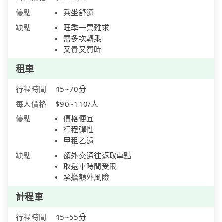
優點
乘坐舒適
缺點
旺季一票難求
需多次轉乘
又貴又費時
租車
行程時間
45~70分
每人價格
$90~110/人
優點
價格便宜
行程彈性
甲租乙還
缺點
額外交通往返取車點
取還車時間受限
承擔額外風險
計程車
行程時間
45~55分