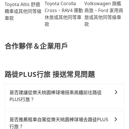
Volkswagen 旗艦
Toyota Corolla
Toyota Altis 舒適
商旅、Ford 家用商
Cross、RAV4 運動
轎車或其他同等級
旅或其他同等級車
休旅或其他同等車
車款
款
款
合作夥伴＆企業用戶
路徒PLUS行旅 接送常見問題
是否建議從樂天桃園棒球場搭乘高鐵前往路徒
PLUS行旅？
從樂天桃園棒球場搭高鐵去路徒PLUS行旅絕非最佳選
擇，高鐵較貴、費時、轉車麻煩！桃園-台北雖然一天最
是否推薦租車自駕從樂天桃園棒球場去路徒PLUS
多時有74班車次，從最早06:49到23:40，過了末班車到
行旅？