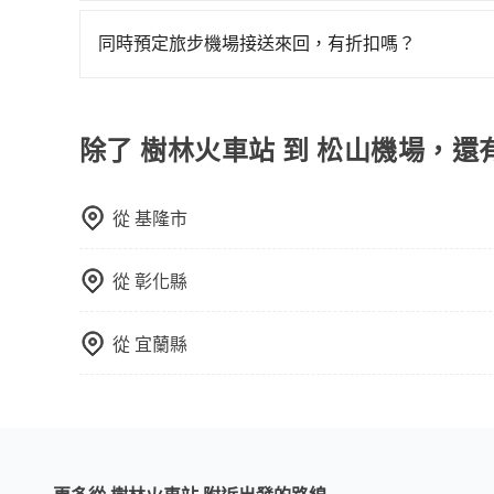
一般來說，建議飛機起飛前兩小時前要抵達機場，
說，如持有自動通關護照，通常30~40分鐘即可領
需攜帶大量行李的旅客並不方便。價格也會因您出
很順暢，但如果你搭機的時間是白天、剛好是上下
選擇離開機場的乘車時間抓在班機預計落地後的1小
於您的預算、時間和行程安排。建議您提前了解並
同時預定旅步機場接送來回，有折扣嗎？
時間。
車時間即可。
有的，旅步有提供來回預定優惠。您可以在預定去
完成去程訂單的同時，寄送95折的優惠碼到您的信
除了 樹林火車站 到 松山機場，還
從
基隆市
從
彰化縣
從
宜蘭縣