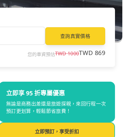
查詢真實價格
TWD
869
TWD
1000
您的車資預估
立即享 95 折專屬優惠
無論是商務出差還是旅遊探親，來回行程一次
預訂更划算，輕鬆節省旅費！
立即預訂，享受折扣