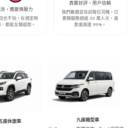
真實好評，用戶信賴
取消，應變無壓力
我們嚴選並培訓每位司機，已
況也不怕，在規定時
累積服務超過 50 萬人次，滿
消，都能全額退款。
意度高達 99%。
九座箱型車
五座休旅車