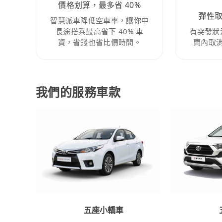
價格划算，最多省 40%
彈性
智慧派車降低空車率，讓你中
長途搭乘最高省下 40% 車
有突發狀
資，省錢也省比價時間。
間內取
我們的服務車款
五座小轎車