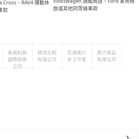
Volkswagen 旗艦商旅、Ford 家用商
lla Cross、RAV4 運動休
旅或其他同等級車款
車款
美商科高
鎧琪文創
巨噬者戶
齊力資品
國際有限
有限公司
外工作室
有限公司
公司