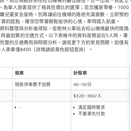
訊，為您規劃好前往松山機場的最佳路徑。您一出站，就能立
，為單人旅客提供了極具性價比的選擇；若您攜家帶眷，1000
購兒童安全座椅。別再讓前往機場的路途充滿變數，立即預約
、最可靠的起點，確保您帶著輕鬆愉快的心情，準時踏入航廈。
資料整理與分析後得知，從樹林火車站去松山機場最快的陸路
是5~8人時最划算的交通方式。以下表格中的資料是預設在5人時，專
完整的交通費用與時間分析，請見更下方的常見問題。如僅有
，一人乘車僅$400（詳情請按黃色按鈕查詢）。
租車
計程車
隔夜停車費不划算
40~50分
-
$320~360/人
-
滿足臨時需求
不需事先付款