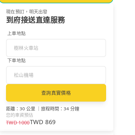
現在預訂，明天出發
到府接送直達服務
上車地點
下車地點
查詢真實價格
距離
：
30 公里
｜
旅程時間
：
34 分鐘
您的車資預估
TWD
869
TWD
1000