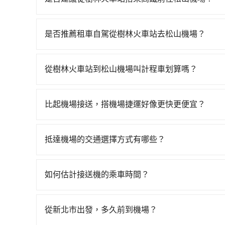
從樹林火車站搭高鐵去松山機場絕非最佳選擇，高鐵
車次，從最早07:02到23:52，過了末班車到清
是否推薦租車自駕從樹林火車站去松山機場？
林區) 前往最靠近的板橋高鐵站，叫一輛計程車花費
通常旅客不會選擇租車或自駕前往松山機場，畢竟
購票並於月台排隊的時間約20分鐘，再乘坐7~9分
元，再用15分鐘出站、等待車站前排班的計程車，搭
從樹林火車站到松山機場叫計程車划算嗎？
市松山區) 的目的地。全程加上轉車時間共1小時1
如選擇小黃直達，在新北可以透過app叫車的有55688台
但如果全程使用tripool並到府專車接送，則每人
到車，也可考慮打電話至樹林火車站附近的計程車
不僅每人至少額外負擔80元車資，而且更會額外浪費4
比起機場接送，搭機場捷運好像更快更便宜？
程車等叫車看看。依照里程跳錶計算，價格約為790~
果你是三人以下要乘車，也可參考tripool的拼車
搭乘機場捷運相對於機場接送的確在時間及價格上
火車站到松山機場的跳表小黃可能較為便宜，但當
需事先移動到捷運站搭乘的旅客，到府服務的機場
輛tripool的九人座廂型車最高可省$600。
抵達機場的交通選擇方式有哪些？
所有到機場的交通方式因地區和交通狀況而異，以下
軌系統，這是一種快捷和經濟實惠的交通方式。 2.
如何估計接送機的乘車時間？
方式。 3. 計程車：計程車通常是到達機場的比
一般來說，搭乘國際航線的出境旅客，需至少提前
說，這可能是最方便的選擇。許多城市的計程車公
外抓30分鐘的彈性時間。比方說正常台中到桃園機場
價格，避免爭議。 4. 預約機場接送：可以提前預訂
從新北市出發，多久前到機場？
晨6點以前就從台中出發。如果是國內航線的旅客
高鐵是最快速的選擇，但並非每個縣市都有高鐵站