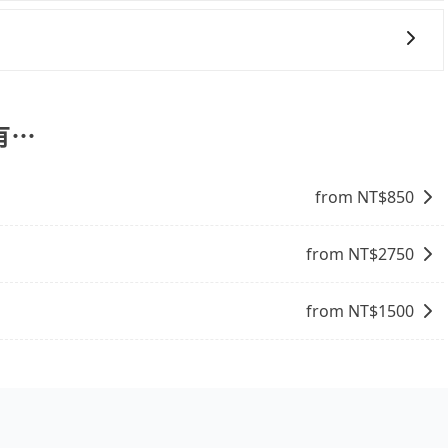
如果沒有事先網上辦理報到，要再更早一些。深夜交通通常都
完行李出關，而外籍旅客則可能需要60~90分鐘的時間，建議
發的縣市而有所不同。 總體而言，到機場的最佳交通方式取決
班尖峰時段、甚至連假前後，那最好再額外多加半小時的緩衝
時。但如果是國內航線的旅客，預約班機落地後30分鐘的乘
根據自己的需要選擇最方便和經濟實惠的交通方式。
程的同時，勾選「 預定來回，價錢更優惠」選項，系統會在您
箱，您可再使用此優惠碼預定您的回程。
有⋯
from NT$
850
from NT$
2750
from NT$
1500