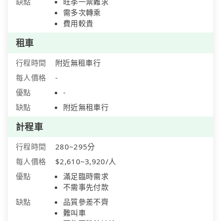
缺點
旺季一票難求
需多次轉乘
費用較貴
租車
行程時間
附近無租車行
每人價格
-
優點
-
缺點
附近無租車行
計程車
行程時間
280~295分
每人價格
$2,610~3,920/人
優點
滿足臨時需求
不需事先付款
缺點
品質參差不齊
難叫車