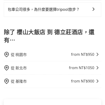
tripool並到府專車接送，則每人平均花費約1,830元，
當您的行程確定後，建議盡早預訂包車服務，因為旅步
型，更重要的是通常價格是官網的6~8折，如果又有加入
40人座大巴或遊覽車，可特別填單並另外報價。
費時4小時26分鐘。長距離移動確實搭乘高鐵可以比坐車
提供早鳥優惠，您越早預訂就能享有更優惠的價格。所
會員或者使用特定的信用卡，還可以累積點數做現金回
包車公司很多，為什麼要選擇tripool旅步？
快5分鐘，但卻要額外支出約1,450元的交通費，所以對
以不妨趁早訂購，享受更划算的價格。
饋或未來換取免費的住房。台灣人常用的線上訂房平台
於不是這麼趕時間的人來說，預約tripool還是比較划算
旅步提供多種車型，從轎車、休旅車到九人座，讓您可
有Booking.com、Agoda.com、Hotels.com、
的。如果你是三人以下要乘車，也可參考tripool的拼車
以依照您行程人數的需求進行選擇。此外，為確保您的
Expedia.com、Trip.com等。正常來說，線上刷卡付款
共乘服務，最多可再節省50%的交通費用。
旅途安全無憂，我們的司機都是專業且可靠的職業駕
除了 櫻山大飯店 到 德立莊酒店，還
完後預定就完成，事先不用電話確認空房，事後也不用
駛。關於價格，旅步官網可一鍵即時查價，所示價格絕
告知付款完畢，一切都能在網路上操作。但有些較冷門
有⋯
無隱藏費用，且還提供優於其他業者更彈性的取消政
或規模較小的飯店，有可能再多平台同時上架而發生超
策，讓您在規劃行程時能更無後顧之憂。無論您是要前
賣的現象，便有可能到了現場卻沒房可住的窘境，所以
往市區還是郊區，我們都可以為您提供最佳的旅遊體
在預定時要不選擇評分高、評論多的飯店，不然就是還
from NT$
950
從
桃園市
驗。所以，如果您正在尋找一家可靠的包車公司，
要再人工電話與飯店確認。預訂民宿方面，如不怕麻
tripool旅步絕對是您值得信任的不二選擇！
煩，有些時候直接打電話問的價格可能比民宿訂房網來
from NT$
1050
從
新北市
得便宜，但缺點就是多數要匯款並再人工確認。假如不
介意多花一點錢省下這些瑣碎的事，台灣本土的AsiaYo
from NT$
900
從
基隆市
或者國際Airbnb都值得推薦。