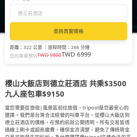
查詢真實價格
距離
：
322 公里
｜
旅程時間
：
266 分鐘
TWD
6999
TWD
9800
您的車資預估
櫻山大飯店到德立莊酒店 共乘$3500
九人座包車$9150
當您需要從旅宿|風景區前往旅宿，tripool是您最安心的
選擇。我們是台灣合法經營的叫車平台，從櫻山大飯店到
德立莊酒店的價格，在預約前就公開透明。所有交易皆透
過線上刷卡或超商繳費，確保金流清楚，避免了傳統現金