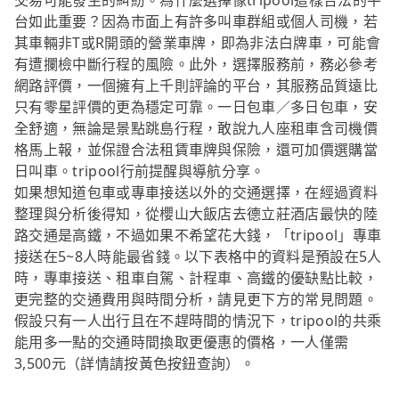
交易可能發生的糾紛。為什麼選擇像tripool這樣合法的平
台如此重要？因為市面上有許多叫車群組或個人司機，若
其車輛非T或R開頭的營業車牌，即為非法白牌車，可能會
有遭攔檢中斷行程的風險。此外，選擇服務前，務必參考
網路評價，一個擁有上千則評論的平台，其服務品質遠比
只有零星評價的更為穩定可靠。一日包車／多日包車，安
全舒適，無論是景點跳島行程，敢說九人座租車含司機價
格馬上報，並保證合法租賃車牌與保險，還可加價選購當
日叫車。tripool行前提醒與導航分享。
如果想知道包車或專車接送以外的交通選擇，在經過資料
整理與分析後得知，從櫻山大飯店去德立莊酒店最快的陸
路交通是高鐵，不過如果不希望花大錢，「tripool」專車
接送在5~8人時能最省錢。以下表格中的資料是預設在5人
時，專車接送、租車自駕、計程車、高鐵的優缺點比較，
更完整的交通費用與時間分析，請見更下方的常見問題。
假設只有一人出行且在不趕時間的情況下，tripool的共乘
能用多一點的交通時間換取更優惠的價格，一人僅需
3,500元（詳情請按黃色按鈕查詢）。