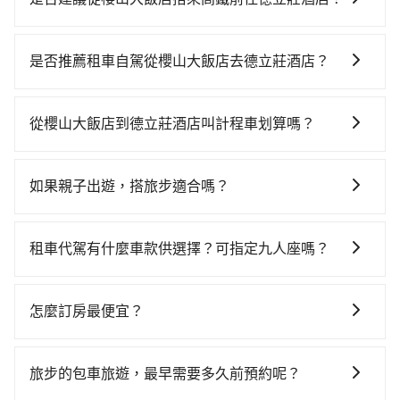
若要從櫻山大飯店搭高鐵前往德立莊酒店，高鐵省時、
較貴，且難叫計程車前往高鐵站！從最早06:21一直到
是否推薦租車自駕從櫻山大飯店去德立莊酒店？
22:32，嘉義-台北一天最多有59班次高鐵可搭乘。假設
如果你考慮租車自駕，很不幸的，櫻山大飯店周圍應該
從櫻山大飯店 (嘉義縣阿里山鄉) 前往最靠近的嘉義高鐵
沒有半間租車公司，如果不想額外花時間搭車前往鄰近
站，叫一輛計程車花費約2,600元、車程約142分鐘。抵
從櫻山大飯店到德立莊酒店叫計程車划算嗎？
市區租車，也不想花大錢叫計程車前往德立莊酒店，
達高鐵站後，步行進站、現場購票並於月台排隊的時間
如選擇小黃直達，在嘉義可以透過app叫車的有55688台
tripool直達專車就是你最佳選擇。
約15分鐘，再乘坐67~101分鐘（平均89分）的高鐵從嘉
灣大車隊。依照里程跳錶計算，價格約為6,515~9,800元
義站前往台北高鐵站，每人票價1,080元，再用15分鐘出
如果親子出遊，搭旅步適合嗎？
間，但如改預約tripool可省高達$2,800。但如果你無法
站，最後再根據距離的遠近或者天候狀況，決定是步行
適合的，另外旅步也特別為您心愛的寶貝準備了兒童座
提前預約，或偏好臨時叫車，那要注意嘉義縣僅有合法
一段路或者搭乘公車抵達最終的目的地。全程加上轉車
椅及兒童用增高墊供您選購(租借300元/個)，讓您和孩子
計程車約330輛，計程車密度為雙北的0.4%，也就是說
租車代駕有什麼車款供選擇？可指定九人座嗎？
時間共4小時21分鐘，假設5位同行，高鐵加轉乘之平均
出遊時安全更有保障。
要臨時叫到小黃的難度是台北或新北的200倍之多。再加
每人花費為2,120元。不過嘉義縣領有合法執照的計程車
tripool提供的車型以五人座小轎車、休旅車與九人座箱
上嘉義縣有些計程車司機不按錶計費，約有47%會採現
僅有300多輛，計程車的密度為雙北的0.4%，換句話
型車為主，車款品牌以豐田Toyota、福特Ford、福斯
場議價，建議最好先上網預約，以免當場被坑受騙。雖
怎麼訂房最便宜？
說，臨時要叫小黃的難度是雙北大城市的200倍，且櫻山
VW為主，其中也有少量進口車像凌志Lexus、特斯拉
然櫻山大飯店到德立莊酒店的跳表小黃可能較為便宜，
大飯店並未位於市區，可能根本無車可攔。縱使幸運攔
現在旅客預訂飯店已經很少透過旅行社，大多是透過
Tesla、賓士Benz等高級車款。全部五年內合法營業用
但當你們人數超過四位時，叫兩輛計程車的費用就貴
到一輛小黃了，嘉義縣少部分小黃司機不按表收費，看
OTA (online travel agent) 來完成，除了可以快速依據
車，百分百無菸車，乘客均有最高500萬乘客險。如果有
旅步的包車旅遊，最早需要多久前預約呢？
了，改預約一輛tripool的九人座廂型車最高可省
乘客是外地人便漫天喊價或恣意繞路。但如果全程使用
地區、價位、人數、特殊需求來搜尋適合的旅店與房
特殊需求或人數較多，需要大T保母車、20人座中巴、
$3,900。