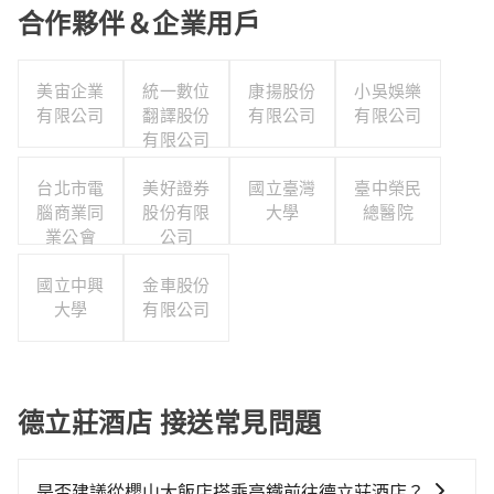
合作夥伴＆企業用戶
美宙企業
統一數位
康揚股份
小吳娛樂
有限公司
翻譯股份
有限公司
有限公司
有限公司
台北市電
美好證券
國立臺灣
臺中榮民
腦商業同
股份有限
大學
總醫院
業公會
公司
國立中興
金車股份
大學
有限公司
德立莊酒店 接送常見問題
是否建議從櫻山大飯店搭乘高鐵前往德立莊酒店？