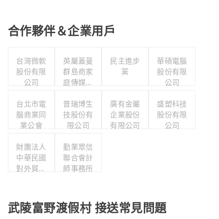
合作夥伴＆企業用戶
台灣微軟
英屬蓋曼
民主進步
華碩電腦
股份有限
群島商家
黨
股份有限
公司
庭傳媒股
公司
份有限公
台北市電
司城邦分
普瑞博生
廣有金屬
盛塑科技
腦商業同
技股份有
公司
企業股份
股份有限
業公會
限公司
有限公司
公司
財團法人
勤業眾信
中華民國
聯合會計
對外貿易
師事務所
發展協會
武陵富野渡假村 接送常見問題