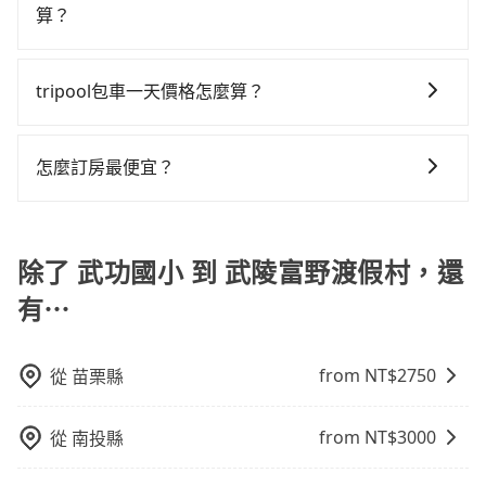
算。計程車最貴，而大眾運輸通常較便宜。 行程：需多
富野渡假村 (台中市和平區) 的目的地。全程加上轉車時
算？
發現仍有上一組乘客遺留的垃圾或者撞凹的車門仍未被
點停留的行程建議可選可客製化行程的包車，如果時間
間共3小時8分鐘，假設3位同行，高鐵加轉乘之平均每人
修理，每一次租車都好像在開樂透一樣。另外，偶爾也
計程車包車的價格通常根據時間或距離計算，包車的價
比較寬鬆且不介意耗時轉乘可選大眾運輸或較貴的計程
花費為1,430元。但如果全程使用tripool並到府專車接
會遇到明明已經預約了時間但上一位用戶卻遲遲尚未歸
格通常是根據時間或距離來計算，而且在不同城市和地
車。 旅行人數：人數多時包車較方便舒適且每個人攤提
tripool包車一天價格怎麼算？
送，則每人平均花費約1,400元，費時2小時41分鐘。選
還，又或者要還車時卻偏偏找不到停車位，對於急著用
區，價格可能有所不同。另外，計程車包車價格也可能
下來的車資也比較便宜，人數少可搭乘大眾運輸或計程
擇搭乘高鐵而不預約包車，不僅每人至少額外負擔30元
車或者要載其他乘客的人來說就有不小的風險。最後，
因包車費用會隨著您選用2-12小時不等的包車時數、所
會因為交通狀況等因素而有所變動。因此，在預定包車
車。 時間：需在特定時間到達目的地可選包車或計程
車資，而且更會額外浪費27分鐘在轉乘與等車上，現在
雖然路邊隨租隨還看似方便，但實際使用時還是有其區
需行程的公里數及車型而有所不同，建議可以直接上旅
之前，最好先詢問清楚具體價格和注意事項。相比之
車，不趕時間即可選用大眾運輸。 便利性：需要便利性
怎麼訂房最便宜？
還不馬上來預約tripool！如果你僅有兩位乘車，也可參
域的限制，實際可停靠的地點與你的上下車地點仍有段
步官網一鍵查價，即時試算您包車費用，清楚透明，且
下，旅步的包車服務價格相對更為透明和具體，一般是
和方便性可選包車和計程車，喜歡探險和體驗當地文化
考tripool的拼車共乘服務，最多可再節省50%的交通費
距離，在遇到下雨天或者載行李時，就顯得非常不便。
現在旅客預訂飯店已經很少透過旅行社，大多是透過
無隱藏費用。
按照包車時間和里程、車型來計費，價格在網站上公開
則可搭乘大眾運輸。
用。
OTA (online travel agent) 來完成，除了可以快速依據
透明，方便客戶可以更加準確地了解行程所需時間和費
地區、價位、人數、特殊需求來搜尋適合的旅店與房
除了 武功國小 到 武陵富野渡假村，還
用。
型，更重要的是通常價格是官網的6~8折，如果又有加入
有⋯
會員或者使用特定的信用卡，還可以累積點數做現金回
饋或未來換取免費的住房。台灣人常用的線上訂房平台
有Booking.com、Agoda.com、Hotels.com、
from NT$
2750
從
苗栗縣
Expedia.com、Trip.com等。正常來說，線上刷卡付款
完後預定就完成，事先不用電話確認空房，事後也不用
from NT$
3000
從
南投縣
告知付款完畢，一切都能在網路上操作。但有些較冷門
或規模較小的飯店，有可能再多平台同時上架而發生超