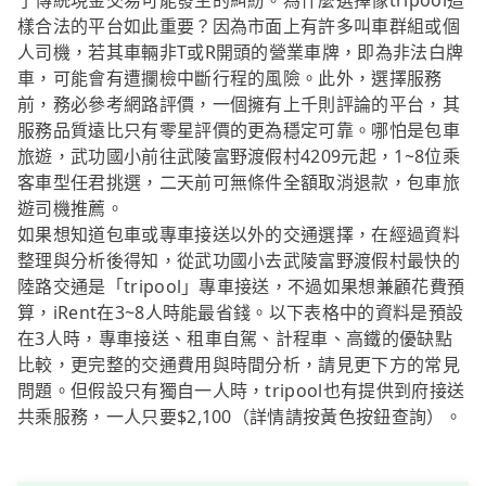
了傳統現金交易可能發生的糾紛。為什麼選擇像tripool這
樣合法的平台如此重要？因為市面上有許多叫車群組或個
人司機，若其車輛非T或R開頭的營業車牌，即為非法白牌
車，可能會有遭攔檢中斷行程的風險。此外，選擇服務
前，務必參考網路評價，一個擁有上千則評論的平台，其
服務品質遠比只有零星評價的更為穩定可靠。哪怕是包車
旅遊，武功國小前往武陵富野渡假村4209元起，1~8位乘
客車型任君挑選，二天前可無條件全額取消退款，包車旅
遊司機推薦。
如果想知道包車或專車接送以外的交通選擇，在經過資料
整理與分析後得知，從武功國小去武陵富野渡假村最快的
陸路交通是「tripool」專車接送，不過如果想兼顧花費預
算，iRent在3~8人時能最省錢。以下表格中的資料是預設
在3人時，專車接送、租車自駕、計程車、高鐵的優缺點
比較，更完整的交通費用與時間分析，請見更下方的常見
問題。但假設只有獨自一人時，tripool也有提供到府接送
共乘服務，一人只要$2,100（詳情請按黃色按鈕查詢）。