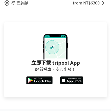
賣的現象，便有可能到了現場卻沒房可住的窘境，所以
from NT$
6300
從
嘉義縣
在預定時要不選擇評分高、評論多的飯店，不然就是還
要再人工電話與飯店確認。預訂民宿方面，如不怕麻
煩，有些時候直接打電話問的價格可能比民宿訂房網來
得便宜，但缺點就是多數要匯款並再人工確認。假如不
介意多花一點錢省下這些瑣碎的事，台灣本土的AsiaYo
或者國際Airbnb都值得推薦。
立即下載 tripool App
輕鬆搭車，安心出發！