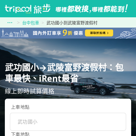
台中包車
武功國小到武陵富野渡假村
武功國小→武陵富野渡假村：包
車最快、iRent最省
線上即時試算價格
上車地點
下車地點