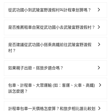
從武功國小到武陵富野渡假村叫計程車划算嗎？
如選擇小黃直達，在台北可以透過app叫車的有55688台
灣大車隊、Uber、Line Taxi、Yoxi等，如果在路邊攔不
是否推薦租車自駕從武功國小去武陵富野渡假村？
到車，也可考慮打電話至武功國小附近的計程車隊，如
如果你有台灣駕照且對自己駕駛技術有信心，且在車上
漢傑/紅螞蟻計程車、大文山計程車、促展交通等叫車看
時不需要閉目養神（因為要自己開車），最重要的是你
看。依照里程跳錶計算，價格約為4,990~6,000元間，但
是否建議從武功國小搭乘高鐵前往武陵富野渡假
當天就要來回，那在台北路邊可隨租隨借的iRent應該是
如改預約tripool可省高達$1,800。關於交通需要特別注
村？
你最便宜選擇。註冊完iRent的app後，可以每小時
意：像武陵富野渡假村這樣的偏遠地區，計程車不會在
若要從武功國小搭高鐵前往武陵富野渡假村，高鐵較
$115~205承租小轎車，每公里再額外加收$3.2，從武功
路上巡迴找客人。它們通常只在特定地點等候，或者必
貴、費時！從最早06:26一直到23:00，台北-台中一天最
國小到武陵富野渡假村的花費預估為$2,650~3,350（金
須透過叫車平台或電話叫車，這代表你需要事先預約，
如果親子出遊，搭旅步適合嗎？
多有102班次高鐵可搭乘。假設從武功國小 (台北市文山
額差異來自於平假日、車款差異、抵達目的地後多久原
並且要做好等待較久的心理準備。綜合以上，無論在價
適合的，另外旅步也特別為您心愛的寶貝準備了兒童座
區) 前往最靠近的台北高鐵站，叫一輛計程車花費約400
路返回），雖已將eTag和可能的每小時40元路邊停車費
格或服務品質上，tripool都是你從武功國小到武陵富野
椅及兒童用增高墊供您選購(租借300元/個)，讓您和孩子
元、車程約26分鐘。抵達高鐵站後，步行進站、現場購
用預估進去，但額外的汽車保險與可能的罰單都需自
包車、計程車、大眾運輸 (如：客運、火車、高鐵)
渡假村的最佳選擇。
出遊時安全更有保障。
票並於月台排隊的時間約25分鐘，再乘坐47~66分鐘
付。再者，和運的iRent只提供最基本的車型，如Toyota
該怎麼選？
（平均57分）的高鐵從台北站前往台中高鐵站，每人票
Yaris、Prius C、Vios這類乘坐體驗較差的車款，如果人
在選擇交通方式時，您可依下列建議的考慮因素做選
價700元，再用10分鐘出站、等待車站前排班的計程
數超過四位，更是沒有較大的七人座或九人座可供選
擇： 預算：不同交通工具價格不同，可先確定您的預
車，搭上小黃後約花70分鐘、車費1,800元後，抵達武陵
計程車包車一天價格怎麼算？和旅步相比誰比較划
擇，而且無人租車最令人詬病的就是車況，打開車門才