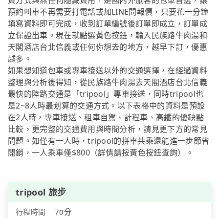
費方式與無任何隱藏費用，是國內外旅客的包車首選，讓
預約叫車不再需要打電話或加LINE問報價，只要花一分鐘
填寫資料即可完成，收到訂單編號後訂單即成立，訂單成
立保證出車。現在就點選黃色按鈕，輸入民族路牛肉湯和
天閣酒店台北信義或任何你想去的地方，越早下訂，優惠
越多。
如果想知道包車或專車接送以外的交通選擇，在經過資料
整理與分析後得知，從民族路牛肉湯去天閣酒店台北信義
最快的陸路交通是「tripool」專車接送，同時tripool也
是2~8人時最划算的交通方式。以下表格中的資料是預設
在2人時，專車接送、租車自駕、計程車、高鐵的優缺點
比較，更完整的交通費用與時間分析，請見更下方的常見
問題。如僅有一人時，tripool的拼車共乘還能進一步節省
開銷，一人乘車僅$800（詳情請按黃色按鈕查詢）。
tripool 旅步
行程時間
70分