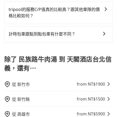
如要預約從民族路牛肉湯前往天閣酒店台北信義的專車
合以上，無論在價格或服務品質上，tripool都是你從民
選擇搭乘高鐵而不預約包車，不僅每人至少額外負擔50
接送服務，可直接線上輸入上下車地點或地址，三秒內
tripool的服務C/P值真的比較高？跟其他車隊的價
族路牛肉湯到天閣酒店台北信義的最佳選擇。
元車資，而且更會額外浪費69分鐘在轉乘與等車上，現
即可查到真實價格，照著步驟填寫完乘客資料與線上刷
格比較如何？
在還不馬上來預約tripool！如果你是獨自一人乘車，也
卡，訂單即成立。在拿到訂單編號後，隨即會在手機上
可參考tripool的拼車共乘服務，最多可再節省50%的交
在服務品質許可下，乘客當然希望價格越便宜越好，而
收到簡訊以及電子郵件確認信，如此就完成預約了，而
通費用。
市場上稍具規模且合法經營的業者，有以短程與城市為
司機與車輛的詳細資料，將於乘車前一晚八點透過SMS
計時包車跟點到點包車有什麼不同？
主的台灣大車隊、大都會、LINE Taxi、Uber，機場接送
和EMAIL提供。一旦付款完畢，tripool保證出車。一般
計時包車和點到點包車都是包車服務的形式，但有一些
則有肯驛、全鋒、格上租車、和運租車，包車旅遊則是
建議出發前一天中午以前完成預約，越早下訂價格越低
不同之處： 計時包車：計時包車是按照用車時間來計
KKDAY、KLOOK、叫車吧等。tripool旅步專注在長程
價，如臨時需要，前一天傍晚五點前仍會收單，最遲如
費，通常以每小時為單位，客戶可以根據自己的需要預
除了 民族路牛肉湯 到 天閣酒店台北信
單程接送與跨縣市計時包車，不論從哪邊去哪裡（當然
當天下午過後乘車，四小時前仍能預約。
定一定時間的包車服務。這種服務適用於需要在城市內
也包括民族路牛肉湯去天閣酒店台北信義），全台保證
義，還有⋯
多個地點間來回穿梭的客戶，例如市區觀光、商務差旅
出車。由於有高效的車輛調度能力，能以市價7~8折提供
等。 點到點包車：點到點包車是按照里程和目的地來計
專車到府服務，是絕大多數乘客出行的最佳選擇。
費，客戶可以預先告知出發地點A到目的地B，會根據路
from NT$
1900
從
新竹市
線和里程來計算費用。這種服務通常適用於單程或從一
個城市到另一個城市的長途包車。
from NT$
1500
從
新竹縣
from NT$
5900
從
高雄市