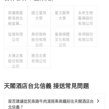
英屬開曼
國立臺灣
臺北醫學
永昕生物
群島商北
大學
大學
醫藥股份
極星藥業
有限公司
集團股份
有限公司
協憶有限
美好證券
臺客媒體
來吧股份
公司
股份有限
文化有限
有限公司
公司
公司
大隆企業
極吉企業
股份有限
有限公司
公司
天閣酒店台北信義 接送常見問題
是否建議從民族路牛肉湯搭乘高鐵前往天閣酒店台
北信義？