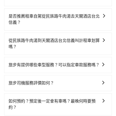
若要從民族路牛肉湯搭高鐵前往天閣酒店台北信義，高
鐵較貴、費時、轉車麻煩，且難叫計程車前往高鐵站！
是否推薦租車自駕從民族路牛肉湯去天閣酒店台北
從最早06:24一直到23:00，苗栗-台北一天最多有32班次
信義？
高鐵可搭乘。假設從民族路牛肉湯 (苗栗縣頭份市) 前往
雖然從民族路牛肉湯到天閣酒店台北信義可以選擇租車
最靠近的苗栗高鐵站，叫一輛計程車花費約600元、車程
自駕，但花費可能不小。租車公司一般以天為單位計
約32分鐘。抵達高鐵站後，步行進站、現場購票並於月
從民族路牛肉湯到天閣酒店台北信義叫計程車划算
費，小轎車如Toyota Yaris、Nissan Kicks，一天租金
台排隊的時間約15分鐘，再乘坐43~49分鐘（平均46
嗎？
$1,500起，九人座如Hyundai Staria或Volkswagen
分）的高鐵從苗栗站前往台北高鐵站，每人票價430元，
如選擇小黃直達，在苗栗可以透過app叫車的有55688台
T6，一天租金約$4,500，油錢（每公里約3元）、
再用15分鐘出站、等待車站前排班的計程車，搭上小黃
灣大車隊，如果在路邊攔不到車，也可考慮打電話至附
eTag（每公里約1元）、路邊停車（每小時約40元）、
後約花30分鐘、車費300元後，抵達天閣酒店台北信義
旅步有提供哪些車型服務？可以指定車款服務嗎？
近的計程車隊，如616車行、永安車行、頭份永康車行等
保險費、罰單另計。由於絕大多數的租車公司都沒法提
(台北市信義區) 的目的地。全程加上轉車時間共2小時18
旅步有提供小轎車、休旅車、九人座供您選擇，若您有
叫車看看。依照里程跳錶計算，價格約為2,520~3,000元
供甲租乙還的服務，所以要不當天就需往返民族路牛肉
分鐘，假設2位同行，高鐵加轉乘之平均每人花費為880
指定車款服務的需求，可以先將您的需先提供旅步，會
間，但如改預約tripool可省高達$1,300。但如果你無法
湯與天閣酒店台北信義，不然就是需要一次租用多天，
旅步司機服務評價如何？
元。不過苗栗縣領有合法執照的計程車僅有400多輛，計
有專人回覆您。
提前預約，或偏好臨時叫車，那要注意苗栗縣僅有合法
如此預計小轎車的花費至少$2,600、九人座$5,600起。
程車的密度為雙北的0.5%，換句話說，臨時要叫小黃的
在 Google 上關於旅步的評論中，許多人都給予旅步司
計程車約380輛，計程車密度為雙北的0.5%，也就是說
透過app預約tripool的單程專車接送才是前往旅宿最便
難度是雙北大城市的200倍。縱使幸運攔到一輛小黃了，
機非常高的評價，認為他們非常專業且親切！讓他們的
要臨時叫到小黃的難度是台北或新北的200倍之多。再加
如何預約？預定後一定會有車嗎？最晚何時要預
宜方便的選擇。
苗栗縣少部分小黃司機不按表收費，看乘客是外地人便
旅程更加順暢和舒適。」
上苗栗縣有些計程車司機不按錶計費，約有34%會採現
約？
漫天喊價或恣意繞路。但如果全程使用tripool並到府專
場議價，建議最好先上網預約，以免當場被坑受騙。綜
車接送，則每人平均花費約830元，費時1小時9分鐘。