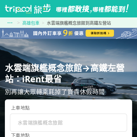
高雄包車
水雲端旗艦概念旅館到高鐵左營站
水雲端旗艦概念旅館→高鐵左營
站：iRent最省
別再讓大眾轉乘耗掉了寶貴休假時間
上車地點
下車地點