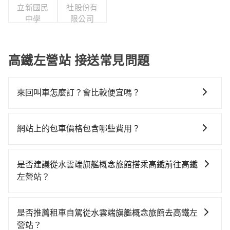
立新國民
社股份有
中學
限公司
高鐵左營站 接送常見問題
來回叫車怎麼訂？會比較便宜嗎？
為了乘客未來可能的訂單修改或取消，每筆訂單只含一
趟車的資訊，所以如果需要來回叫車，請分兩筆訂單預
網站上的包車價格包含哪些費用？
定。至於價格已經市場最優惠，並無特別針對來回車趟
網站上的價格已包含基本車趟所有費用，即最高 300 萬
做額外折扣，但如果手上有優惠代碼，歡迎直接使用，
乘客險、司機小費、營業稅等，不會再有其他額外的費
不限單程或來回。
是否建議從水雲端旗艦概念旅館搭乘高鐵前往高鐵
用產生。
左營站？
若要從水雲端旗艦概念旅館搭高鐵前往高鐵左營站，高
鐵乘坐舒適、省時、較貴！從最早06:25一直到23:07，
是否推薦租車自駕從水雲端旗艦概念旅館去高鐵左
台中-左營一天最多有89班次高鐵可搭乘。假設從水雲端
營站？