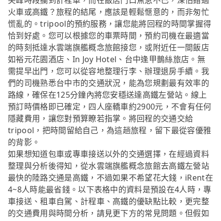
尖峰時段攔到計程車，而在飯店門口焦急不已，深怕錯過
火車或高鐵？旅程的結尾，應該是輕鬆愜意的，而非匆忙
慌亂的。tripool的預約服務，讓您能將回程的時間掌握得
恰到好處。您可以根據您的車票時間，預約司機在最適當
的時刻抵達水雲端旗艦概念旅館接您，或附近任一間飯店
如裕元花園酒店、In Joy Hotel、台中逢甲鵲絲旅店。無
需提早出門，您可以從容地整理行李、辦理退房手續。我
們的司機熟悉台中市的交通狀況，能為您規劃最有效率的
路線，確保在125分鐘內將您安穩送達高鐵左營站。線上
預訂時價格即已確定，四人座轎車約2900元，不會有任何
隱藏費用，讓您對預算瞭若指掌。將回程的交通交給
tripool，把時間留給自己，為這趟旅程，留下最從容優雅
的背影。
如果想知道包車或專車接送以外的交通選擇，在經過資料
整理與分析後得知，從水雲端旗艦概念旅館去高鐵左營站
最快的陸路交通是高鐵，不過如果不希望花大錢，iRent在
4~8人時能最省錢。以下表格中的資料是預設在4人時，專
車接送、租車自駕、計程車、高鐵的優缺點比較，更完整
的交通費用與時間分析，請見更下方的常見問題。但假如