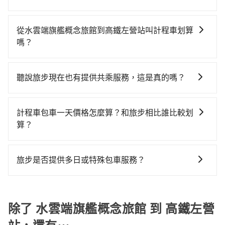
旗艦概念旅館 (台中市西屯區) 前往最靠近的台中高鐵
如果你有台灣駕照且對自己駕駛技術有信心，且在車上
站，叫一輛計程車花費約300元、車程約17分鐘。抵達
時不需要閉目養神（因為要自己開車），最重要的是你
高鐵站後，步行進站、現場購票並於月台排隊的時間約
從水雲端旗艦概念旅館到高鐵左營站叫計程車划算
當天就要來回，那在台中路邊可隨租隨借的iRent應該是
20分鐘，再乘坐45~68分鐘（平均57分）的高鐵從台中
嗎？
你最便宜選擇。註冊完iRent的app後，可以每小時
站前往左營高鐵站，每人票價790元，再用10分鐘出
如選擇小黃直達，在台中可以透過app叫車的有55688台
$115~205承租小轎車，每公里再額外加收$3.2，從水雲
站。全程加上轉車時間共1小時44分鐘，假設4位同行，
灣大車隊、Uber、Line Taxi、Yoxi等，如果在路邊攔不
端旗艦概念旅館到高鐵左營站的花費預估為
高鐵加轉乘之平均每人花費為870元。不過，台中市少部
聽說旅步現在也有提供共乘服務，這是真的嗎？
到車，也可考慮打電話至水雲端旗艦概念旅館附近的計
$2,500~3,100（金額差異來自於平假日、車款差異、抵
分小黃司機不按表收費，看乘客是外地人便漫天喊價或
是的！除了原有的專車接送外，旅步在2024年更上架了
程車隊，如聯美汽車行、TND皇家多元化計程車、大都
達目的地後多久原路返回），雖已將eTag和可能的每小
恣意繞路。但如果全程使用tripool並到府專車接送，則
保證出車的共乘服務，不用再擔心人少不成團問題，還
會衛星車隊等叫車看看。依照里程跳錶計算，價格約為
時40元路邊停車費用預估進去，但額外的汽車保險與可
計程車包車一天價格怎麼算？和旅步相比誰比較划
每人平均花費約730元，費時2小時6分鐘。長距離移動
能到府接送，機場、通勤共乘、大型活動接送都適合！
4,825~5,800元間，但如改預約tripool可省高達
能的罰單都需自付。再者，和運的iRent只提供最基本的
算？
確實搭乘高鐵可以比坐車快，但卻要額外支出約560元的
$2,900。台中市有些計程車司機不按錶計費，約有27%
車型，如Toyota Yaris、Prius C、Vios這類乘坐體驗較
交通費，所以對於不是這麼趕時間的人來說，預約
計程車包車的價格通常根據時間或距離計算，包車的價
會採現場議價，建議最好先上網預約，以免當場被坑受
差的車款，如果人數超過四位，更是沒有較大的七人座
tripool還是比較划算的。如果你是三人以下要乘車，也
格通常是根據時間或距離來計算，而且在不同城市和地
騙。綜合以上，無論在價格或服務品質上，tripool都是
旅步是否提供多日或特殊包車服務？
或九人座可供選擇，而且無人租車最令人詬病的就是車
可參考tripool的拼車共乘服務，最多可再節省50%的交
區，價格可能有所不同。另外，計程車包車價格也可能
你從水雲端旗艦概念旅館到高鐵左營站的最佳選擇。
況，打開車門才發現仍有上一組乘客遺留的垃圾或者撞
通費用。
若您有多日或特殊包車需求，您可以先來信旅步，會有
會因為交通狀況等因素而有所變動。因此，在預定包車
凹的車門仍未被修理，每一次租車都好像在開樂透一
專人回覆您。
之前，最好先詢問清楚具體價格和注意事項。相比之
樣。另外，偶爾也會遇到明明已經預約了時間但上一位
除了 水雲端旗艦概念旅館 到 高鐵左營
下，旅步的包車服務價格相對更為透明和具體，一般是
用戶卻遲遲尚未歸還，又或者要還車時卻偏偏找不到停
按照包車時間和里程、車型來計費，價格在網站上公開
車位，對於急著用車或者要載其他乘客的人來說就有不