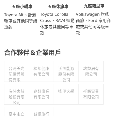
九座箱型車
五座休旅車
五座小轎車
Volkswagen 旗艦
Toyota Corolla
Toyota Altis 舒適
商旅、Ford 家用商
Cross、RAV4 運動
轎車或其他同等級
旅或其他同等級車
休旅或其他同等車
車款
款
款
合作夥伴＆企業用戶
台灣美光
松年健康
沃旭能源
壞鄰居有
記憶體股
有限公司
股份有限
限公司
份有限公
公司
司
海陸家赫
兆軒事業
逢甲大學
祥顥實業
股份有限
有限公司
有限公司
公司
臺中市立
誠悅旅行