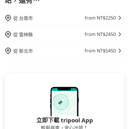
站，還有⋯
透明，方便客戶可以更加準確地了解行程所需時間和費
小的風險。最後，雖然路邊隨租隨還看似方便，但實際
用。
使用時還是有其區域的限制，實際可停靠的地點與你的
from NT$
2250
從
台南市
上下車地點仍有段距離，在遇到下雨天或者載行李時，
就顯得非常不便。
from NT$
2450
從
雲林縣
from NT$
5450
從
新北市
立即下載 tripool App
輕鬆搭車，安心出發！