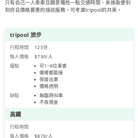
只有自己一人乘車且願意犧牲一點交通時間，來換取便利
到府且價格實惠的接送服務，可考慮tripool的共乘。
tripool 旅步
行程時間
125分
每人價格
$730/人
優點
可1~8位乘客
哪裡都能接
保證出車
價格透明
缺點
無臨時叫車
不收現金
高鐵
行程時間
每人價格
$870/人