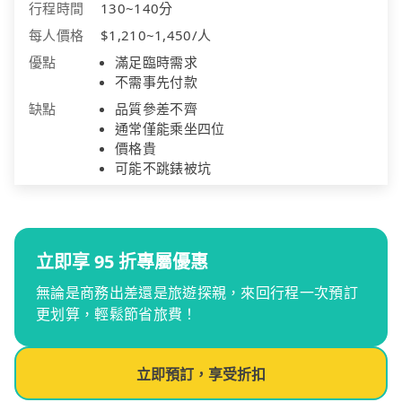
行程時間
130~140分
每人價格
$1,210~1,450/人
優點
滿足臨時需求
不需事先付款
缺點
品質參差不齊
通常僅能乘坐四位
價格貴
可能不跳錶被坑
立即享 95 折專屬優惠
無論是商務出差還是旅遊探親，來回行程一次預訂
更划算，輕鬆節省旅費！
立即預訂，享受折扣